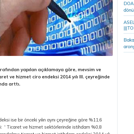
DOA m
dönü
ASELS
|||TO
Bakan
aron
tarafından yapılan açıklamaya göre, mevsim ve
aret ve hizmet ciro endeksi 2014 yılı III. çeyreğinde
nda arttı.
ndeksi ise bir önceki yılın aynı çeyreğine göre %11,6
i: ' Ticaret ve hizmet sektörlerinde istihdam %0,8