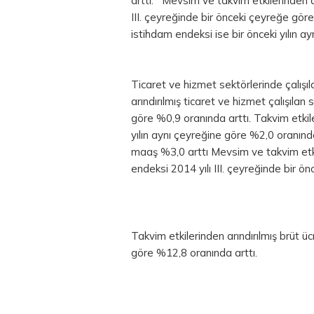
arttı. Mevsim ve takvim etkilerinden ar
III. çeyreğinde bir önceki çeyreğe göre
istihdam endeksi ise bir önceki yılın a
Ticaret ve hizmet sektörlerinde çalışı
arındırılmış ticaret ve hizmet çalışılan
göre %0,9 oranında arttı. Takvim etkiler
yılın aynı çeyreğine göre %2,0 oranında
maaş %3,0 arttı Mevsim ve takvim etki
endeksi 2014 yılı III. çeyreğinde bir ö
Takvim etkilerinden arındırılmış brüt ü
göre %12,8 oranında arttı.