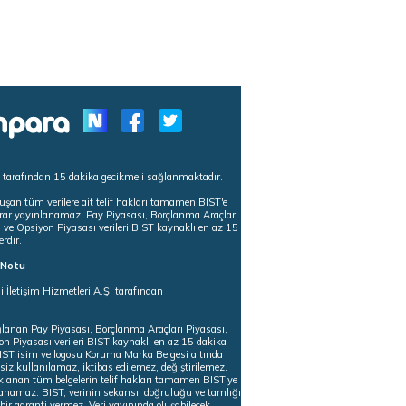
s tarafından 15 dakika gecikmeli sağlanmaktadır.
uşan tüm verilere ait telif hakları tamamen BIST'e
tekrar yayınlanamaz. Pay Piyasası, Borçlanma Araçları
m ve Opsiyon Piyasası verileri BIST kaynaklı en az 15
erdir.
ı Notu
i İletişim Hizmetleri A.Ş. tarafından
ğlanan Pay Piyasası, Borçlanma Araçları Piyasası,
on Piyasası verileri BIST kaynaklı en az 15 dakika
 BIST isim ve logosu Koruma Marka Belgesi altında
iz kullanılamaz, iktibas edilemez, değiştirilemez.
klanan tüm belgelerin telif hakları tamamen BIST'ye
nlanamaz. BIST, verinin sekansı, doğruluğu ve tamlığı
ir garanti vermez. Veri yayınında oluşabilecek