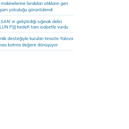
akinelerine bırakılan atıkların geri
şüm yolculuğu görüntülendi
AN`ın geliştirdiği sığınak delici
LUN P||| hedefi tam isabetle vurdu
lık desteğiyle kurulan tesiste Yalova
yası katma değere dönüşüyor