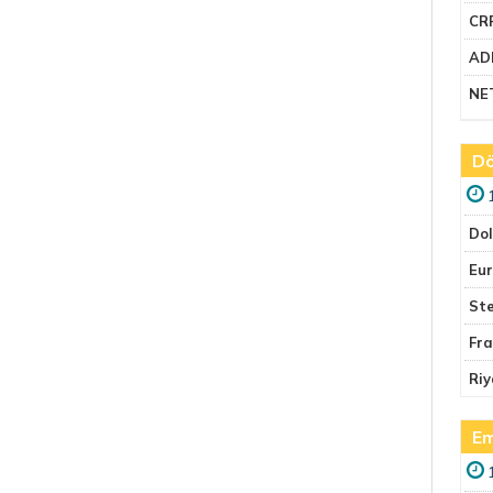
CR
AD
NE
Dö
Do
Eu
Ste
Fr
Riy
Em