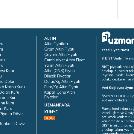
ALTIN
ru
Altın Fiyatları
ru
Gram Altın Fiyatı
Yasal Uyarı Notu
u
Çeyrek Altın Fiyatı
© BİST Verileri Forek
uru
Cumhuriyet Altını Fiyatı
ru
Yarım Altın Fiyatı
BIST piyasalarında ol
esi Kuru
Altın (ONS) Fiyatı
ait olup, bu veriler 
Piyasası, Vadeli İşle
u
Bilezik Fiyatları
dakika gecikmeli veril
ya Doları
Dolar/Kg Altın Fiyatı
ka Kronu Kuru
Euro/Kg Altın Fiyatı
Veri Sağlayıcı Uyar
oları Kuru
Kapalı Çarşı Altın
*(Veriler FOREKS Bilg
Fiyatları
ronu Kuru
sağlanmaktadır)
onu Kuru
UZMANPARA
ni Kuru
Foreks tarafından sa
KÜNYE
Vadeli İşlem ve Opsiy
Piyasa Döviz
gecikmeli verilerdir.
korunmakta olup izins
Bankası Döviz
BIST ismi altında açı
ait olup, tekrar yayı
konusunda herhangi b