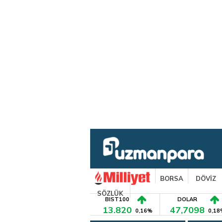
BORSA
DÖVİZ
SÖZLÜK
BIST100
DOLAR
13.820
47,7098
0,16%
0,18