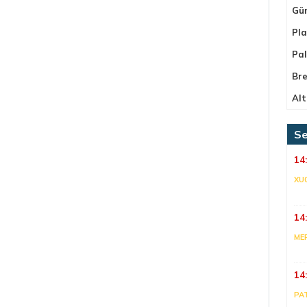
Gü
Pla
Pa
Bre
Alt
Se
14
XU
14
ME
14
PA