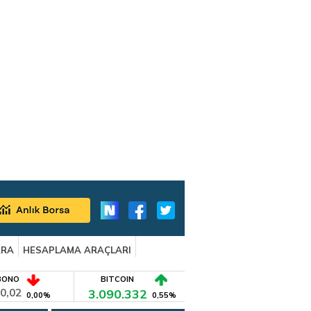
ARA
HESAPLAMA ARAÇLARI
BONO
BITCOIN
0,02
3.090.332
0,00%
0,55%