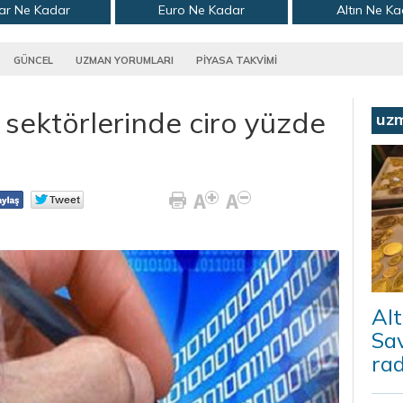
ar Ne Kadar
Euro Ne Kadar
Altın Ne K
GÜNCEL
UZMAN YORUMLARI
PİYASA TAKVİMİ
 sektörlerinde ciro yüzde
uz
Alt
Sav
ra