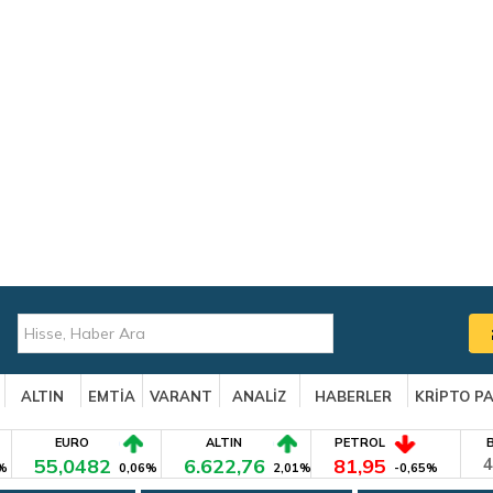
ALTIN
EMTİA
VARANT
ANALİZ
HABERLER
KRİPTO P
EURO
ALTIN
PETROL
55,0482
6.622,76
81,95
4
%
0,06%
2,01%
-0,65%