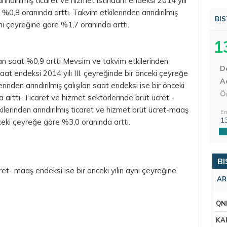
ındırılmış ticaret ve hizmet istihdam endeksi 2014 yılı
 %0,8 oranında arttı. Takvim etkilerinden arındırılmış
BIS
ynı çeyreğine göre %1,7 oranında arttı.
1
lan saat %0,9 arttı Mevsim ve takvim etkilerinden
D
 saat endeksi 2014 yılı III. çeyreğinde bir önceki çeyreğe
Aç
inden arındırılmış çalışılan saat endeksi ise bir önceki
Ö
 arttı. Ticaret ve hizmet sektörlerinde brüt ücret -
lerinden arındırılmış ticaret ve hizmet brüt ücret-maaş
En
1
nceki çeyreğe göre %3,0 oranında arttı.
BI
cret- maaş endeksi ise bir önceki yılın aynı çeyreğine
AR
QN
KA