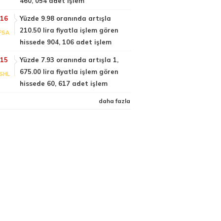
460, 054 adet işlem
:16
Yüzde 9.98 oranında artışla
210.50 lira fiyatla işlem gören
FSA
hissede 904, 106 adet işlem
:15
Yüzde 7.93 oranında artışla 1,
675.00 lira fiyatla işlem gören
SHL
hissede 60, 617 adet işlem
daha fazla