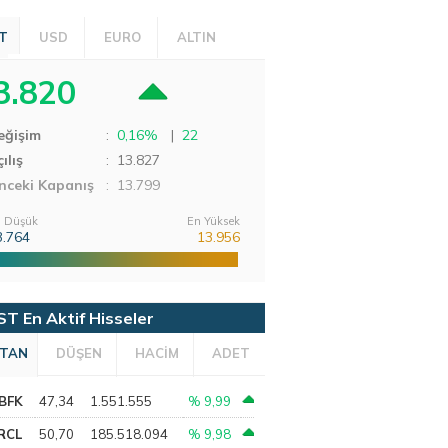
T
USD
EURO
ALTIN
3.820
eğişim
:
0,16%
|
22
ılış
:
13.827
nceki Kapanış
: 13.799
 Düşük
En Yüksek
3.764
13.956
ST En Aktif Hisseler
TAN
DÜŞEN
HACİM
ADET
BFK
47,34
1.551.555
% 9,99
RCL
50,70
185.518.094
% 9,98