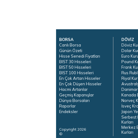
BORSA
DÖVİZ
Canlı Borsa
Döviz Ku
Günün Özeti
Dolar Ku
Hisse Senedi Fiyatları
Euro Kur
BIST 30 Hisseleri
Pound K
BIST 50 Hisseleri
Frank Ku
BIST 100 Hisseleri
Rus Rubl
En Çok Artan Hisseler
Riyal Kur
En Çok Düşen Hisseler
Avustral
Hacmi Artanlar
Danimar
Geçmiş Kapanışlar
Kanada D
Dünya Borsaları
Norveç K
Raporlar
İsveç Kr
Endeksler
Japon Ye
Serbest 
Kurları
Merkez 
Copyright 2026
Kurları
©