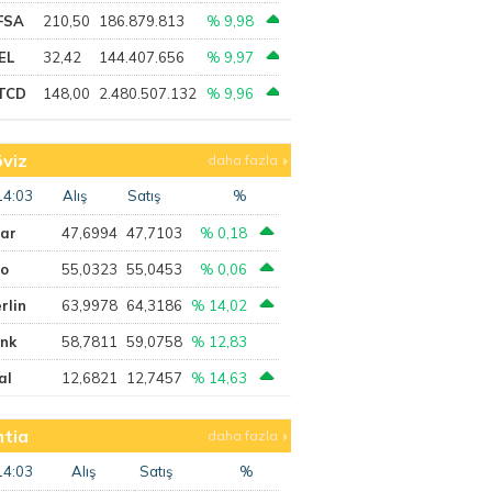
FSA
210,50
186.879.813
% 9,98
EL
32,42
144.407.656
% 9,97
TCD
148,00
2.480.507.132
% 9,96
viz
daha fazla
14:03
Alış
Satış
%
lar
47,6994
47,7103
% 0,18
ro
55,0323
55,0453
% 0,06
rlin
63,9978
64,3186
% 14,02
ank
58,7811
59,0758
% 12,83
al
12,6821
12,7457
% 14,63
tia
daha fazla
14:03
Alış
Satış
%