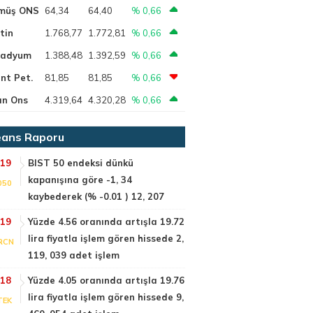
müş ONS
64,34
64,40
% 0,66
tin
1.768,77
1.772,81
% 0,66
ladyum
1.388,48
1.392,59
% 0,66
nt Pet.
81,85
81,85
% 0,66
ın Ons
4.319,64
4.320,28
% 0,66
ans Raporu
:19
BIST 50 endeksi dünkü
kapanışına göre -1, 34
050
kaybederek (% -0.01 ) 12, 207
:19
Yüzde 4.56 oranında artışla 19.72
lira fiyatla işlem gören hissede 2,
RCN
119, 039 adet işlem
:18
Yüzde 4.05 oranında artışla 19.76
lira fiyatla işlem gören hissede 9,
TEK