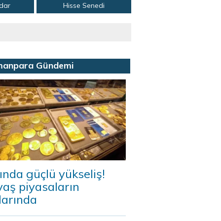
adar
Hisse Senedi
manpara Gündemi
ında güçlü yükseliş!
aş piyasaların
darında