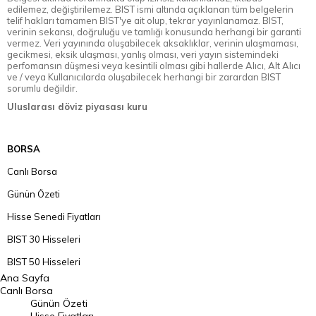
edilemez, değiştirilemez. BIST ismi altında açıklanan tüm belgelerin
telif hakları tamamen BIST'ye ait olup, tekrar yayınlanamaz. BIST,
verinin sekansı, doğruluğu ve tamlığı konusunda herhangi bir garanti
vermez. Veri yayınında oluşabilecek aksaklıklar, verinin ulaşmaması,
gecikmesi, eksik ulaşması, yanlış olması, veri yayın sistemindeki
perfomansın düşmesi veya kesintili olması gibi hallerde Alıcı, Alt Alıcı
ve / veya Kullanıcılarda oluşabilecek herhangi bir zarardan BIST
sorumlu değildir.
Uluslarası döviz piyasası kuru
BORSA
Canlı Borsa
Günün Özeti
Hisse Senedi Fiyatları
BIST 30 Hisseleri
BIST 50 Hisseleri
Ana Sayfa
BIST 100 Hisseleri
Canlı Borsa
Günün Özeti
En Çok Artan Hisseler