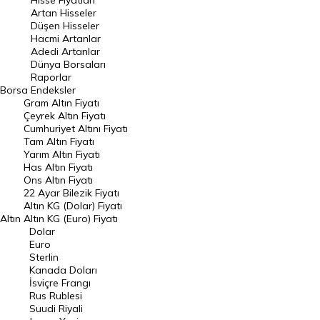
Hisse Fiyatları
Artan Hisseler
En Çok Düşen Hisseler
Düşen Hisseler
Hacmi Artanlar
Hacmi Artanlar
Adedi Artanlar
Geçmiş Kapanışlar
Dünya Borsaları
Raporlar
Dünya Borsaları
Borsa
Endeksler
Gram Altın Fiyatı
Raporlar
Çeyrek Altın Fiyatı
Endeksler
Cumhuriyet Altını Fiyatı
Tam Altın Fiyatı
Yarım Altın Fiyatı
DÖVİZ
Has Altın Fiyatı
Ons Altın Fiyatı
Döviz Kuru
22 Ayar Bilezik Fiyatı
Dolar Kuru
Altın KG (Dolar) Fiyatı
Altın
Altın KG (Euro) Fiyatı
Euro Kuru
Dolar
Euro
Pound Kuru
Sterlin
Kanada Doları
Frank Kuru
İsviçre Frangı
Riyal Kuru
Rus Rublesi
Suudi Riyali
Avustralya Doları