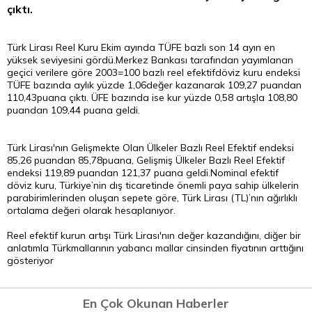
çıktı.
Türk Lirası Reel Kuru Ekim ayında TÜFE bazlı son 14 ayın en
yüksek seviyesini gördü.Merkez Bankası tarafından yayımlanan
geçici verilere göre 2003=100 bazlı reel efektifdöviz kuru endeksi
TÜFE bazında aylık yüzde 1,06değer kazanarak 109,27 puandan
110,43puana çıktı. ÜFE bazında ise kur yüzde 0,58 artışla 108,80
puandan 109,44 puana geldi.
Türk Lirası'nın Gelişmekte Olan Ülkeler Bazlı Reel Efektif endeksi
85,26 puandan 85,78puana, Gelişmiş Ülkeler Bazlı Reel Efektif
endeksi 119,89 puandan 121,37 puana geldi.Nominal efektif
döviz
kuru, Türkiye’nin dış ticaretinde önemli paya sahip ülkelerin
parabirimlerinden oluşan sepete göre, Türk Lirası (TL)’nın ağırlıklı
ortalama değeri olarak hesaplanıyor.
Reel efektif kurun artışı Türk Lirası'nın değer kazandığını, diğer bir
anlatımla Türkmallarının yabancı mallar cinsinden fiyatının arttığını
gösteriyor
En Çok Okunan Haberler