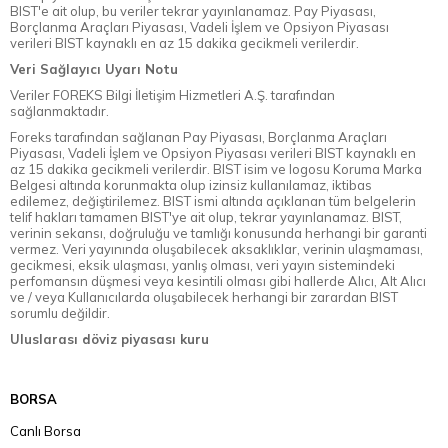
BIST'e ait olup, bu veriler tekrar yayınlanamaz. Pay Piyasası,
Borçlanma Araçları Piyasası, Vadeli İşlem ve Opsiyon Piyasası
verileri BIST kaynaklı en az 15 dakika gecikmeli verilerdir.
Veri Sağlayıcı Uyarı Notu
Veriler FOREKS Bilgi İletişim Hizmetleri A.Ş. tarafından
sağlanmaktadır.
Foreks tarafından sağlanan Pay Piyasası, Borçlanma Araçları
Piyasası, Vadeli İşlem ve Opsiyon Piyasası verileri BIST kaynaklı en
az 15 dakika gecikmeli verilerdir. BIST isim ve logosu Koruma Marka
Belgesi altında korunmakta olup izinsiz kullanılamaz, iktibas
edilemez, değiştirilemez. BIST ismi altında açıklanan tüm belgelerin
telif hakları tamamen BIST'ye ait olup, tekrar yayınlanamaz. BIST,
verinin sekansı, doğruluğu ve tamlığı konusunda herhangi bir garanti
vermez. Veri yayınında oluşabilecek aksaklıklar, verinin ulaşmaması,
gecikmesi, eksik ulaşması, yanlış olması, veri yayın sistemindeki
perfomansın düşmesi veya kesintili olması gibi hallerde Alıcı, Alt Alıcı
ve / veya Kullanıcılarda oluşabilecek herhangi bir zarardan BIST
sorumlu değildir.
Uluslarası döviz piyasası kuru
BORSA
Canlı Borsa