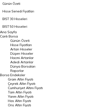
Günün Özeti
Hisse Senedi Fiyatları
BIST 30 Hisseleri
BIST 50 Hisseleri
Ana Sayfa
BIST 100 Hisseleri
Canlı Borsa
Günün Özeti
En Çok Artan Hisseler
Hisse Fiyatları
Artan Hisseler
En Çok Düşen Hisseler
Düşen Hisseler
Hacmi Artanlar
Hacmi Artanlar
Adedi Artanlar
Geçmiş Kapanışlar
Dünya Borsaları
Raporlar
Dünya Borsaları
Borsa
Endeksler
Gram Altın Fiyatı
Raporlar
Çeyrek Altın Fiyatı
Endeksler
Cumhuriyet Altını Fiyatı
Tam Altın Fiyatı
Yarım Altın Fiyatı
DÖVİZ
Has Altın Fiyatı
Ons Altın Fiyatı
Döviz Kuru