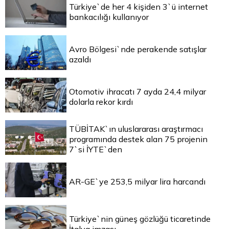
Türkiye`de her 4 kişiden 3`ü internet
bankacılığı kullanıyor
Avro Bölgesi`nde perakende satışlar
azaldı
Otomotiv ihracatı 7 ayda 24,4 milyar
dolarla rekor kırdı
TÜBİTAK`ın uluslararası araştırmacı
programında destek alan 75 projenin
7`si İYTE`den
AR-GE`ye 253,5 milyar lira harcandı
Türkiye`nin güneş gözlüğü ticaretinde