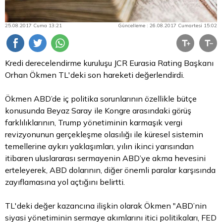
25.08.2017 Cuma 13:21
Güncelleme : 26.08.2017 Cumartesi 15:02
Kredi derecelendirme kuruluşu JCR Eurasia Rating Başkanı
Orhan Ökmen TL'deki son hareketi değerlendirdi.
Ökmen ABD’de iç politika sorunlarının özellikle bütçe
konusunda
Beyaz
Saray ile Kongre arasındaki görüş
farklılıklarının, Trump yönetiminin karmaşık vergi
revizyonunun gerçekleşme olasılığı ile küresel sistemin
temellerine aykırı yaklaşımları, yılın ikinci yarısından
itibaren uluslararası sermayenin ABD’ye akma hevesini
erteleyerek, ABD dolarının, diğer önemli paralar karşısında
zayıflamasına yol açtığını belirtti.
TL'deki değer kazancına ilişkin olarak Ökmen "ABD’nin
siyasi yönetiminin sermaye akımlarını itici politikaları, FED