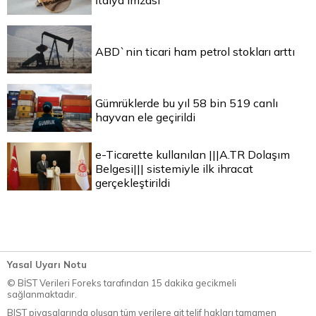
İtalya imzası
ABD`nin ticari ham petrol stokları arttı
Gümrüklerde bu yıl 58 bin 519 canlı
hayvan ele geçirildi
e-Ticarette kullanılan |||A.TR Dolaşım
Belgesi||| sistemiyle ilk ihracat
gerçekleştirildi
Yasal Uyarı Notu
© BİST Verileri Foreks tarafından 15 dakika gecikmeli
sağlanmaktadır.
BIST piyasalarında oluşan tüm verilere ait telif hakları tamamen