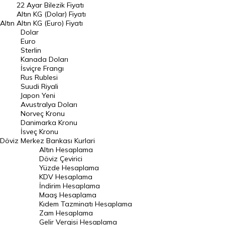
22 Ayar Bilezik Fiyatı
Dolar Kuru
Altın KG (Dolar) Fiyatı
Altın
Altın KG (Euro) Fiyatı
Euro Kuru
Dolar
Euro
Pound Kuru
Sterlin
Kanada Doları
Frank Kuru
İsviçre Frangı
Riyal Kuru
Rus Rublesi
Suudi Riyali
Avustralya Doları
Japon Yeni
Avustralya Doları
Danimarka Kronu Kuru
Norveç Kronu
Danimarka Kronu
Kanada Doları Kuru
İsveç Kronu
Döviz
Merkez Bankası Kurlari
Norveç Kronu Kuru
Altın Hesaplama
İsveç Kronu Kuru
Döviz Çevirici
Yüzde Hesaplama
Japon Yeni Kuru
KDV Hesaplama
İndirim Hesaplama
Serbest Piyasa Döviz Kurları
Maaş Hesaplama
Kıdem Tazminatı Hesaplama
Merkez Bankası Döviz Kurları
Zam Hesaplama
Gelir Vergisi Hesaplama