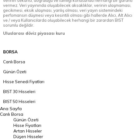
verinin sekansı, doğruluğu ve tamlığı konusunda herhangi bir garanti
vermez. Veri yayınında oluşabilecek aksaklıklar, verinin ulaşmaması,
gecikmesi, eksik ulaşması, yanlış olması, veri yayın sistemindeki
perfomansın düşmesi veya kesintili olması gibi hallerde Alıcı, Alt Alıcı
ve / veya Kullanıcılarda oluşabilecek herhangi bir zarardan BIST
sorumlu değildir.
Uluslarası döviz piyasası kuru
BORSA
Canlı Borsa
Günün Özeti
Hisse Senedi Fiyatları
BIST 30 Hisseleri
BIST 50 Hisseleri
Ana Sayfa
BIST 100 Hisseleri
Canlı Borsa
Günün Özeti
En Çok Artan Hisseler
Hisse Fiyatları
Artan Hisseler
En Çok Düşen Hisseler
Düşen Hisseler