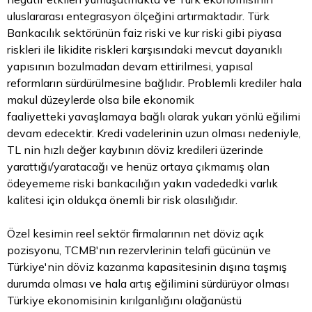
uluslararası entegrasyon ölçeğini artırmaktadır. Türk
Bankacılık sektörünün faiz riski ve kur riski gibi piyasa
riskleri ile likidite riskleri karşısındaki mevcut dayanıklı
yapısının bozulmadan devam ettirilmesi, yapısal
reformların sürdürülmesine bağlıdır. Problemli krediler hala
makul düzeylerde olsa bile ekonomik
faaliyetteki yavaşlamaya bağlı olarak yukarı yönlü eğilimi
devam edecektir. Kredi vadelerinin uzun olması nedeniyle,
TL nin hızlı değer kaybının
döviz
kredileri üzerinde
yarattığı/yaratacağı ve henüz ortaya çıkmamış olan
ödeyememe riski bankacılığın yakın vadededki varlık
kalitesi için oldukça önemli bir risk olasılığıdır.
Özel kesimin reel sektör firmalarının net döviz açık
pozisyonu, TCMB'nın rezervlerinin telafi gücünün ve
Türkiye'nin döviz kazanma kapasitesinin dışına taşmış
durumda olması ve hala artış eğilimini sürdürüyor olması
Türkiye ekonomisinin kırılganlığını olağanüstü