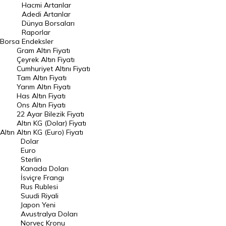
Hacmi Artanlar
Hacmi Artanlar
Adedi Artanlar
Geçmiş Kapanışlar
Dünya Borsaları
Raporlar
Dünya Borsaları
Borsa
Endeksler
Gram Altın Fiyatı
Raporlar
Çeyrek Altın Fiyatı
Endeksler
Cumhuriyet Altını Fiyatı
Tam Altın Fiyatı
Yarım Altın Fiyatı
DÖVİZ
Has Altın Fiyatı
Ons Altın Fiyatı
Döviz Kuru
22 Ayar Bilezik Fiyatı
Dolar Kuru
Altın KG (Dolar) Fiyatı
Altın
Altın KG (Euro) Fiyatı
Euro Kuru
Dolar
Euro
Pound Kuru
Sterlin
Kanada Doları
Frank Kuru
İsviçre Frangı
Riyal Kuru
Rus Rublesi
Suudi Riyali
Avustralya Doları
Japon Yeni
Avustralya Doları
Danimarka Kronu Kuru
Norveç Kronu