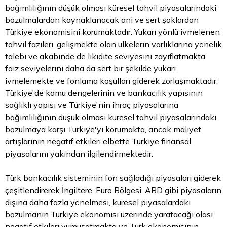
bağımlılığının düşük olması küresel tahvil piyasalarındaki
bozulmalardan kaynaklanacak ani ve sert şoklardan
Türkiye ekonomisini korumaktadır. Yukarı yönlü ivmelenen
tahvil fazileri, gelişmekte olan ülkelerin varlıklarına yönelik
talebi ve akabinde de likidite seviyesini zayıflatmakta,
faiz seviyelerini daha da sert bir şekilde yukarı
ivmelemekte ve fonlama koşulları giderek zorlaşmaktadır.
Türkiye'de kamu dengelerinin ve bankacılık yapısının
sağlıklı yapısı ve Türkiye'nin ihraç piyasalarına
bağımlılığının düşük olması küresel tahvil piyasalarındaki
bozulmaya karşı Türkiye'yi korumakta, ancak maliyet
artışlarının negatif etkileri elbette Türkiye finansal
piyasalarını yakından ilgilendirmektedir.
Türk bankacılık sisteminin fon sağladığı piyasaları giderek
çeşitlendirerek İngiltere,
Euro
Bölgesi, ABD gibi piyasaların
dışına daha fazla yönelmesi, küresel piyasalardaki
bozulmanın Türkiye ekonomisi üzerinde yaratacağı olası
negatif etkileri yumuşatmakta ve Türk ekonomisinin