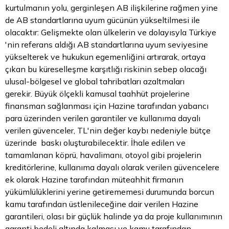
kurtulmanın yolu, gerginleşen AB ilişkilerine rağmen yine
de AB standartlarına uyum gücünün yükseltilmesi ile
olacaktır: Gelişmekte olan ülkelerin ve dolayısyla Türkiye
'nin referans aldığı AB standartlarına uyum seviyesine
yükselterek ve hukukun egemenliğini artırarak, ortaya
çıkan bu küreselleşme karşıtlığı riskinin sebep olacağı
ulusal-bölgesel ve global tahribatları azaltmaları
gerekir. Büyük ölçekli kamusal taahhüt projelerine
finansman sağlanması için Hazine tarafından yabancı
para üzerinden verilen garantiler ve kullanıma dayalı
verilen güvenceler, TL'nin değer kaybı nedeniyle bütçe
üzerinde baskı oluşturabilecektir. İhale edilen ve
tamamlanan köprü, havalimanı, otoyol gibi projelerin
kreditörlerine, kullanıma dayalı olarak verilen güvencelere
ek olarak Hazine tarafından müteahhit firmanın
yükümlülüklerini yerine getirememesi durumunda borcun
kamu tarafından üstlenileceğine dair verilen Hazine
garantileri, olası bir güçlük halinde ya da proje kullanımının
garanti bedeli altında kalması ve kamu tarafından