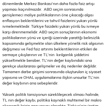
dönemlerde Merkez Bankası'nın daha fazla faiz artışı
yapması kaçınılmazdır. ABD seçim sonrasında
genişlemeci maliye politikalarının öne çıkacağı algısı
enflasyon beklentilerini ve tahvil faizlerini yukarı yönlü
ivmelemektedir. Türkiye faizdeki yukarı yönlü bu ivmeye
karşı direnmemelidir. ABD seçim sonuçlarının ekonomi
politikalarının yönü ve içeriği üzerinde yarattğı belirsizlik
kapsamında gelişmekte olan ülkelere yönelik risk algısının
değişmesi ve Fed faiz artırımı beklentilerinin etkileri de
sermaye çıkışlarının ve TL'nin kırılganlık şiddetini
yükseltmekle beraber, TL'nin değer kaybındaki ana
gerekçe uluslararası gelişmeler ve dış nedenler değildir.
Tamamen darbe girişimi sonrasında oluşturulan iç siyaset
yapısına ve OHAL uygulamalarına ilişkin unsurlar TL'nin
değer kaybının ana sebepleridir.
Yüksek politik tansiyonun süreklileşecek olması halinde,
TL nin değer kaybı, politika kaynaklı muhtemel bir makro
ekonomik krizin ana unsuru olacaktır. Türkiye'nin üretim