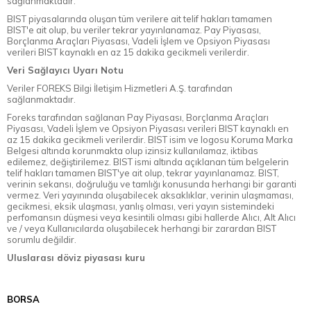
sağlanmaktadır.
BIST piyasalarında oluşan tüm verilere ait telif hakları tamamen
BIST'e ait olup, bu veriler tekrar yayınlanamaz. Pay Piyasası,
Borçlanma Araçları Piyasası, Vadeli İşlem ve Opsiyon Piyasası
verileri BIST kaynaklı en az 15 dakika gecikmeli verilerdir.
Veri Sağlayıcı Uyarı Notu
Veriler FOREKS Bilgi İletişim Hizmetleri A.Ş. tarafından
sağlanmaktadır.
Foreks tarafından sağlanan Pay Piyasası, Borçlanma Araçları
Piyasası, Vadeli İşlem ve Opsiyon Piyasası verileri BIST kaynaklı en
az 15 dakika gecikmeli verilerdir. BIST isim ve logosu Koruma Marka
Belgesi altında korunmakta olup izinsiz kullanılamaz, iktibas
edilemez, değiştirilemez. BIST ismi altında açıklanan tüm belgelerin
telif hakları tamamen BIST'ye ait olup, tekrar yayınlanamaz. BIST,
verinin sekansı, doğruluğu ve tamlığı konusunda herhangi bir garanti
vermez. Veri yayınında oluşabilecek aksaklıklar, verinin ulaşmaması,
gecikmesi, eksik ulaşması, yanlış olması, veri yayın sistemindeki
perfomansın düşmesi veya kesintili olması gibi hallerde Alıcı, Alt Alıcı
ve / veya Kullanıcılarda oluşabilecek herhangi bir zarardan BIST
sorumlu değildir.
Uluslarası döviz piyasası kuru
BORSA