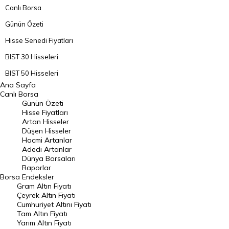
Canlı Borsa
Günün Özeti
Hisse Senedi Fiyatları
BIST 30 Hisseleri
BIST 50 Hisseleri
Ana Sayfa
BIST 100 Hisseleri
Canlı Borsa
Günün Özeti
En Çok Artan Hisseler
Hisse Fiyatları
Artan Hisseler
En Çok Düşen Hisseler
Düşen Hisseler
Hacmi Artanlar
Hacmi Artanlar
Adedi Artanlar
Geçmiş Kapanışlar
Dünya Borsaları
Raporlar
Dünya Borsaları
Borsa
Endeksler
Gram Altın Fiyatı
Raporlar
Çeyrek Altın Fiyatı
Endeksler
Cumhuriyet Altını Fiyatı
Tam Altın Fiyatı
Yarım Altın Fiyatı
DÖVİZ