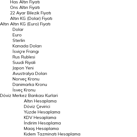
Has Altın Fiyatı
Ons Altın Fiyatı
Döviz Kuru
22 Ayar Bilezik Fiyatı
Dolar Kuru
Altın KG (Dolar) Fiyatı
Altın
Altın KG (Euro) Fiyatı
Euro Kuru
Dolar
Euro
Pound Kuru
Sterlin
Kanada Doları
Frank Kuru
İsviçre Frangı
Riyal Kuru
Rus Rublesi
Suudi Riyali
Avustralya Doları
Japon Yeni
Avustralya Doları
Danimarka Kronu Kuru
Norveç Kronu
Danimarka Kronu
Kanada Doları Kuru
İsveç Kronu
Döviz
Merkez Bankası Kurlari
Norveç Kronu Kuru
Altın Hesaplama
İsveç Kronu Kuru
Döviz Çevirici
Yüzde Hesaplama
Japon Yeni Kuru
KDV Hesaplama
İndirim Hesaplama
Serbest Piyasa Döviz Kurları
Maaş Hesaplama
Kıdem Tazminatı Hesaplama
Merkez Bankası Döviz Kurları