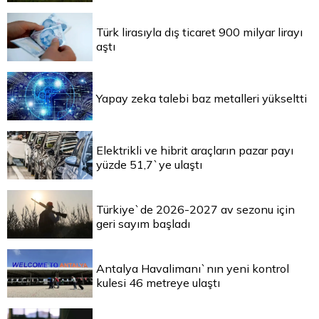
Türk lirasıyla dış ticaret 900 milyar lirayı
aştı
Yapay zeka talebi baz metalleri yükseltti
Elektrikli ve hibrit araçların pazar payı
yüzde 51,7`ye ulaştı
Türkiye`de 2026-2027 av sezonu için
geri sayım başladı
Antalya Havalimanı`nın yeni kontrol
kulesi 46 metreye ulaştı