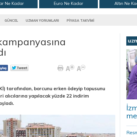
ar Ne Kadar
Euro Ne Kadar
Altın Ne K
GÜNCEL
UZMAN YORUMLARI
PİYASA TAKVİMİ
m kampanyasına
uz
dı
Kİ) tarafından, borcunu erken ödeyip tapusunu
i alıcılarına yapılacak yüzde 22 indirim
şladı.
İz
me
Resm