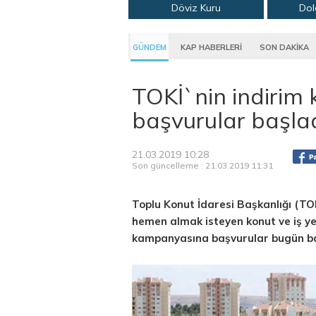
Döviz Kuru
Dol
GÜNDEM
KAP HABERLERİ
SON DAKİKA
TOKİ`nin indiri
başvurular başla
21.03.2019 10:28
Son güncelleme : 21.03.2019 11:31
Toplu Konut İdaresi Başkanlığı (TO
hemen almak isteyen konut ve iş yer
kampanyasına başvurular bugün ba