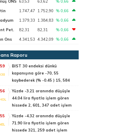
müş ONS
63,53
63,62
% 0,66
tin
1.747,47
1.752,90
% 0,66
ladyum
1.379,33
1.384,83
% 0,66
nt Pet.
82,31
82,31
% 0,66
ın Ons
4.341,53
4.342,09
% 0,66
ans Raporu
:59
BIST 30 endeksi dünkü
kapanışına göre -70, 55
030
kaybederek (% -0.45 ) 15, 584
:56
Yüzde -3.21 oranında düşüşle
44.04 lira fiyatla işlem gören
HOL
hissede 2, 601, 347 adet işlem
:55
Yüzde -4.32 oranında düşüşle
71.90 lira fiyatla işlem gören
NEL
hissede 321, 259 adet işlem