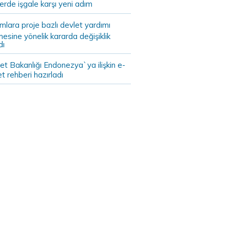
lerde işgale karşı yeni adım
ımlara proje bazlı devlet yardımı
mesine yönelik kararda değişiklik
dı
et Bakanlığı Endonezya`ya ilişkin e-
et rehberi hazırladı