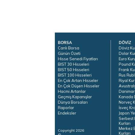
BORSA
DÖVİZ
Canlı Borsa
Döviz Ku
Günün Özeti
Dolar Ku
Hisse Senedi Fiyatları
Euro Kur
BIST 30 Hisseleri
Pound K
BIST 50 Hisseleri
Frank Ku
BIST 100 Hisseleri
Rus Rubl
En Çok Artan Hisseler
Riyal Kur
En Çok Düşen Hisseler
Avustral
Hacmi Artanlar
Danimar
Geçmiş Kapanışlar
Kanada D
Dünya Borsaları
Norveç K
Raporlar
İsveç Kr
Endeksler
Japon Ye
Serbest 
Kurları
Merkez 
Copyright 2026
Kurları
©