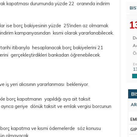
larak kapatması durumunda yüzde 22 oranında indirim
BIS
1
ar ise borç bakiyesinin yüzde 25'inden az olmamak
 indirim kampanyasından kısmi olarak yararlanabilecek.
D
Aç
 tarihi itibarıyla hesaplanacak borç bakiyelerini 21
Ö
lerini gerçekleştirdikleri bankadan öğrenebilecek.
En
1
iş yeri alıcısının yararlanması bekleniyor.
BI
elikle borç kapatmanın yapıldığı aya ait taksit
AR
 ayrıca geriye dönük taksit ve emlak vergisi borcunun
EM
k borç kapatma ve kısmi ödemelerde söz konusu
GI
kün olmayacak.