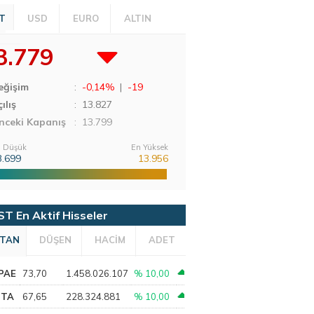
T
USD
EURO
ALTIN
3.779
eğişim
:
-0,14%
|
-19
ılış
:
13.827
nceki Kapanış
: 13.799
 Düşük
En Yüksek
3.699
13.956
ST En Aktif Hisseler
TAN
DÜŞEN
HACİM
ADET
PAE
73,70
1.458.026.107
% 10,00
PTA
67,65
228.324.881
% 10,00