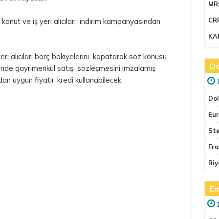
MR
CR
 konut ve iş yeri alıcıları indirim kampanyasından
KA
i alıcıları borç bakiyelerini kapatarak söz konusu
Dö
linde gayrimenkul satış sözleşmesini imzalamış
an uygun fiyatlı kredi kullanabilecek.
Do
Eu
Ste
Fr
Riy
Em