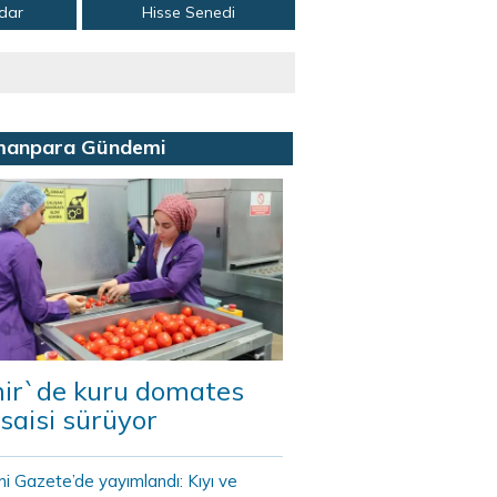
adar
Hisse Senedi
manpara Gündemi
mir`de kuru domates
saisi sürüyor
i Gazete’de yayımlandı: Kıyı ve