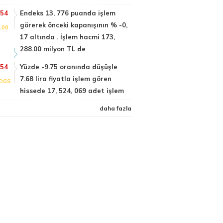
:54
Endeks 13, 776 puanda işlem
görerek önceki kapanışının % -0,
100
17 altında . İşlem hacmi 173,
288.00 milyon TL de
:54
Yüzde -9.75 oranında düşüşle
7.68 lira fiyatla işlem gören
DGS
hissede 17, 524, 069 adet işlem
daha fazla