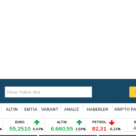
ALTIN
EMTİA
VARANT
ANALİZ
HABERLER
KRİPTO P
EURO
ALTIN
PETROL
55,2510
6.660,55
82,31
4
%
0,43%
2,59%
-0,22%