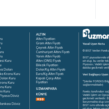
ALTIN
ru
Altın Fiyatları
ru
Gram Altın Fiyatı
Yasal Uyarı Notu
u
Çeyrek Altın Fiyatı
© BİST Verileri Forek
uru
Cumhuriyet Altını Fiyatı
ru
Yarım Altın Fiyatı
BIST piyasalarında ol
esi Kuru
Altın (ONS) Fiyatı
ait olup, bu veriler 
Piyasası, Vadeli İşle
u
Bilezik Fiyatları
dakika gecikmeli veril
ya Doları
Dolar/Kg Altın Fiyatı
ka Kronu Kuru
Euro/Kg Altın Fiyatı
Veri Sağlayıcı Uyar
oları Kuru
Kapalı Çarşı Altın
*(Veriler FOREKS Bilg
Fiyatları
ronu Kuru
sağlanmaktadır)
onu Kuru
UZMANPARA
ni Kuru
Foreks tarafından sa
KÜNYE
Vadeli İşlem ve Opsiy
Piyasa Döviz
gecikmeli verilerdir.
korunmakta olup izins
Bankası Döviz
BIST ismi altında açı
ait olup, tekrar yayı