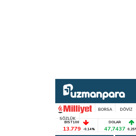
BORSA
DÖVİZ
SÖZLÜK
BIST100
DOLAR
13.779
47,7437
-0,14%
0,25