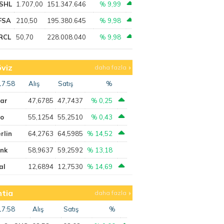
SHL
1.707,00
151.347.646
% 9,99
FSA
210,50
195.380.645
% 9,98
RCL
50,70
228.008.040
% 9,98
viz
daha fazla
17:58
Alış
Satış
%
lar
47,6785
47,7437
% 0,25
ro
55,1254
55,2510
% 0,43
rlin
64,2763
64,5985
% 14,52
ank
58,9637
59,2592
% 13,18
al
12,6894
12,7530
% 14,69
tia
daha fazla
17:58
Alış
Satış
%