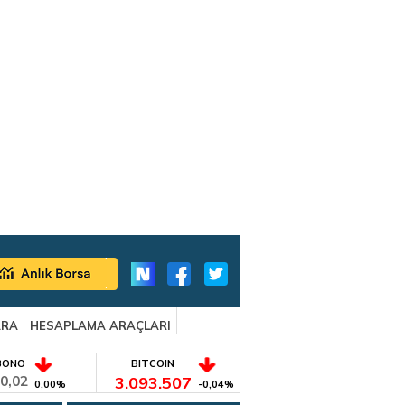
ARA
HESAPLAMA ARAÇLARI
BONO
BITCOIN
0,02
3.093.507
0,00%
-0,04%