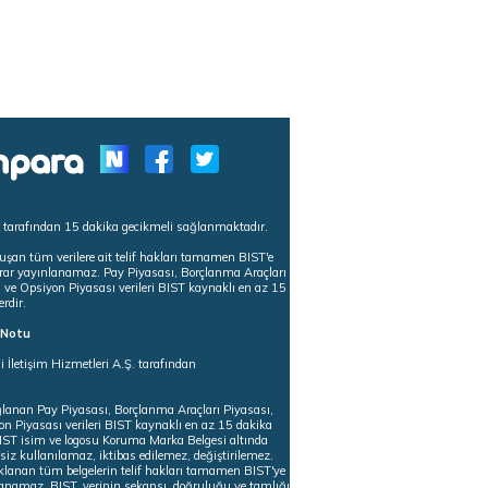
s tarafından 15 dakika gecikmeli sağlanmaktadır.
uşan tüm verilere ait telif hakları tamamen BIST'e
tekrar yayınlanamaz. Pay Piyasası, Borçlanma Araçları
m ve Opsiyon Piyasası verileri BIST kaynaklı en az 15
erdir.
ı Notu
i İletişim Hizmetleri A.Ş. tarafından
ğlanan Pay Piyasası, Borçlanma Araçları Piyasası,
on Piyasası verileri BIST kaynaklı en az 15 dakika
 BIST isim ve logosu Koruma Marka Belgesi altında
iz kullanılamaz, iktibas edilemez, değiştirilemez.
klanan tüm belgelerin telif hakları tamamen BIST'ye
nlanamaz. BIST, verinin sekansı, doğruluğu ve tamlığı