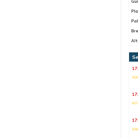
Gü
Pla
Pa
Bre
Alt
Se
17
XU
17
NT
17
SA