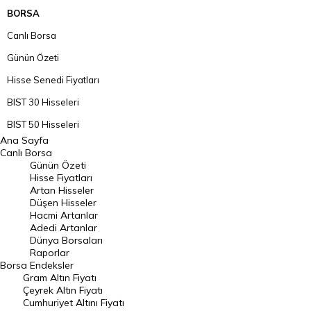
BORSA
Canlı Borsa
Günün Özeti
Hisse Senedi Fiyatları
BIST 30 Hisseleri
BIST 50 Hisseleri
Ana Sayfa
BIST 100 Hisseleri
Canlı Borsa
Günün Özeti
En Çok Artan Hisseler
Hisse Fiyatları
Artan Hisseler
En Çok Düşen Hisseler
Düşen Hisseler
Hacmi Artanlar
Hacmi Artanlar
Adedi Artanlar
Geçmiş Kapanışlar
Dünya Borsaları
Raporlar
Dünya Borsaları
Borsa
Endeksler
Gram Altın Fiyatı
Raporlar
Çeyrek Altın Fiyatı
Endeksler
Cumhuriyet Altını Fiyatı