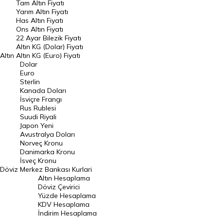
Tam Altın Fiyatı
Yarım Altın Fiyatı
DÖVİZ
Has Altın Fiyatı
Ons Altın Fiyatı
Döviz Kuru
22 Ayar Bilezik Fiyatı
Dolar Kuru
Altın KG (Dolar) Fiyatı
Altın
Altın KG (Euro) Fiyatı
Euro Kuru
Dolar
Euro
Pound Kuru
Sterlin
Kanada Doları
Frank Kuru
İsviçre Frangı
Riyal Kuru
Rus Rublesi
Suudi Riyali
Avustralya Doları
Japon Yeni
Avustralya Doları
Danimarka Kronu Kuru
Norveç Kronu
Danimarka Kronu
Kanada Doları Kuru
İsveç Kronu
Döviz
Merkez Bankası Kurlari
Norveç Kronu Kuru
Altın Hesaplama
İsveç Kronu Kuru
Döviz Çevirici
Yüzde Hesaplama
Japon Yeni Kuru
KDV Hesaplama
İndirim Hesaplama
Serbest Piyasa Döviz Kurları