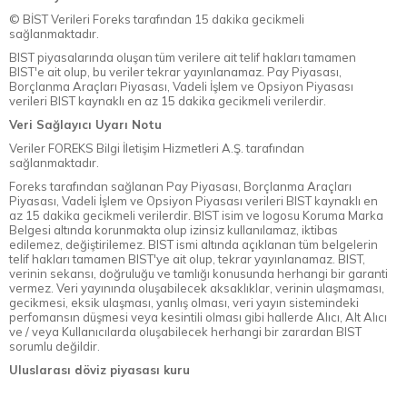
© BİST Verileri Foreks tarafından 15 dakika gecikmeli
sağlanmaktadır.
BIST piyasalarında oluşan tüm verilere ait telif hakları tamamen
BIST'e ait olup, bu veriler tekrar yayınlanamaz. Pay Piyasası,
Borçlanma Araçları Piyasası, Vadeli İşlem ve Opsiyon Piyasası
verileri BIST kaynaklı en az 15 dakika gecikmeli verilerdir.
Veri Sağlayıcı Uyarı Notu
Veriler FOREKS Bilgi İletişim Hizmetleri A.Ş. tarafından
sağlanmaktadır.
Foreks tarafından sağlanan Pay Piyasası, Borçlanma Araçları
Piyasası, Vadeli İşlem ve Opsiyon Piyasası verileri BIST kaynaklı en
az 15 dakika gecikmeli verilerdir. BIST isim ve logosu Koruma Marka
Belgesi altında korunmakta olup izinsiz kullanılamaz, iktibas
edilemez, değiştirilemez. BIST ismi altında açıklanan tüm belgelerin
telif hakları tamamen BIST'ye ait olup, tekrar yayınlanamaz. BIST,
verinin sekansı, doğruluğu ve tamlığı konusunda herhangi bir garanti
vermez. Veri yayınında oluşabilecek aksaklıklar, verinin ulaşmaması,
gecikmesi, eksik ulaşması, yanlış olması, veri yayın sistemindeki
perfomansın düşmesi veya kesintili olması gibi hallerde Alıcı, Alt Alıcı
ve / veya Kullanıcılarda oluşabilecek herhangi bir zarardan BIST
sorumlu değildir.
Uluslarası döviz piyasası kuru