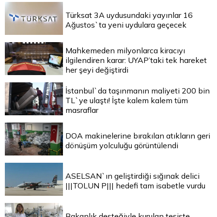
Türksat 3A uydusundaki yayınlar 16
Ağustos`ta yeni uydulara geçecek
Mahkemeden milyonlarca kiracıyı
ilgilendiren karar: UYAP’taki tek hareket
her şeyi değiştirdi
İstanbul`da taşınmanın maliyeti 200 bin
TL`ye ulaştı! İşte kalem kalem tüm
masraflar
DOA makinelerine bırakılan atıkların geri
dönüşüm yolculuğu görüntülendi
ASELSAN`ın geliştirdiği sığınak delici
|||TOLUN P||| hedefi tam isabetle vurdu
Bakanlık desteğiyle kurulan tesiste