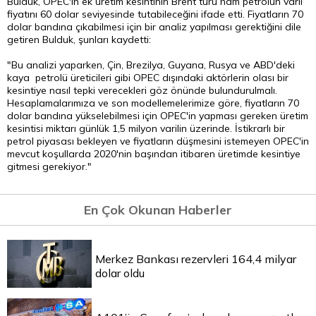
Bulduk, OPEC'in ek üretim kesintinin Brent türü ham petrolün varil
fiyatını 60 dolar seviyesinde tutabileceğini ifade etti. Fiyatların 70
dolar bandına çıkabilmesi için bir analiz yapılması gerektiğini dile
getiren Bulduk, şunları kaydetti:
"Bu analizi yaparken, Çin, Brezilya, Guyana, Rusya ve ABD'deki
kaya petrolü üreticileri gibi OPEC dışındaki aktörlerin olası bir
kesintiye nasıl tepki verecekleri göz önünde bulundurulmalı.
Hesaplamalarımıza ve son modellemelerimize göre, fiyatların 70
dolar bandına yükselebilmesi için OPEC'in yapması gereken üretim
kesintisi miktarı günlük 1,5 milyon varilin üzerinde. İstikrarlı bir
petrol piyasası bekleyen ve fiyatların düşmesini istemeyen OPEC'in
mevcut koşullarda 2020'nin başından itibaren üretimde kesintiye
gitmesi gerekiyor."
En Çok Okunan Haberler
Merkez Bankası rezervleri 164,4 milyar
dolar oldu