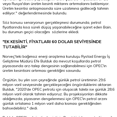
veya Rusya'dan üretim kesinti miktarını artırmalarını beklemiyor.
Üretim kesintisi anlaşmasında süre uzatımına gidileceği tahmin
ediliyor." değerlendirmesinde bulundu.
Söz konusu senaryonun gerçekleşmesi durumunda, petrol
fiyatlarında kısa süreli düşüş yaşanabileceğine işaret eden Bain,
bu durumun geçici olacağını sözlerine ekledi.
"EK KESİNTİ, FİYATLARI 60 DOLAR SEVİYESİNDE
TUTABİLİR"
Norveç'teki bağımsız enerji araştırma kuruluşu Rystad Energy İş
Geliştirme Müdürü Efe Bulduk da mevcut koşullarda petrol
piyasasında arz-talep dengesinin sağlanabilmesi için OPEC'in
üretim kesintisini artırması gerektiğini savundu.
Örgütün, bu yılın son çeyreğinde günlük petrol üretiminin 29,6
milyon varil seviyesinde gerçekleşeceğini öngördüklerini aktaran
Bulduk, "2020'de OPEC petrolü için oluşacak talebi ise günlük 28,6
milyon varil olarak tahmin ediyoruz. Bu projeksiyonları dikkate
aldığımızda, piyasanın dengelenmesi için OPEC'in petrol arzını
günlük ortalama 1 milyon varil daha kısması gerektiğinden
bahsedebiliriz." dedi.