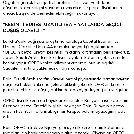
Örgütün günlük ham petrol üretimini 1 milyon varil daha
düşürmesi gerektiğini savunan uzmanlar ise petrol fiyatlarının
ancak bu şekilde desteklenebileceğini savunuyor.
"KESİNTİ SÜRESİ UZATILIRSA FİYATLARDA GEÇİCİ
DÜŞÜŞ OLABİLİR"
Londra'daki bağımsız araştırma kuruluşu Capital Economics
Uzmanı Caroline Bain, AA muhabirine yaptığı açıklamada,
"OPEC'in petrol üretim kesintisi miktarını artırmasını beklemiyoruz.
Zaten Suudi Arabistan, kendisine ayrılan kotanın çok üzerinde
kesinti yaptı. OPEC kesinti miktarını artırırsa, bunun ağırlığı
Suudilerin sırtına yüklenecek." diye konuştu.
Bain, Suudi Arabistan'ın küresel petrol piyasasında pazar payının
düşmesi hakkındaki endişelere dikkati çekerek, OPEC'in küresel
petrol talebindeki düşüş hakkında da kaygı duyduğunu vurguladı.
OPEC dışı ülkelerin en büyük üreticisi olan Rusya'nın ise kotasının
üzerinde petrol ürettiği bilgisini paylaşan Bain, Rusya'nın petrol
üretim kesintisini artırmak için bir talepte bulunmayacağını ifade
etti.
Bain, OPEC'in Irak ve Nijerya gibi üye ülkelere üretim kotalarına
uymaları için baskı yapacağının altını çizerek, "Piyasalar, OPEC