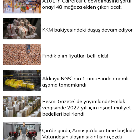
A101’in Carrefour’u devralmasına şartlı
onay! 48 mağaza elden çıkarılacak
KKM bakiyesindeki düşüş devam ediyor
Fındık alım fiyatları belli oldu!
Akkuyu NGS`nin 1. ünitesinde önemli
aşama tamamlandı
Resmi Gazete`de yayımlandı! Emlak
vergisinde 2027 yılı için inşaat maliyet
bedelleri belirlendi
Çin’de gördü, Amasya’da üretime başladı!
Vatandaşın ulaşım sıkıntısını çözdü