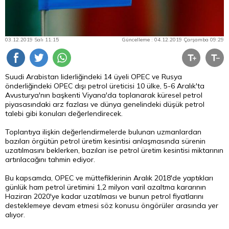
03.12.2019 Salı 11:15
Güncelleme : 04.12.2019 Çarşamba 09:29
Suudi Arabistan liderliğindeki 14 üyeli OPEC ve Rusya
önderliğindeki OPEC dışı petrol üreticisi 10 ülke, 5-6 Aralık'ta
Avusturya'nın başkenti Viyana'da toplanarak küresel petrol
piyasasındaki arz fazlası ve dünya genelindeki düşük petrol
talebi gibi konuları değerlendirecek.
Toplantıya ilişkin değerlendirmelerde bulunan uzmanlardan
bazıları örgütün petrol üretim kesintisi anlaşmasında sürenin
uzatılmasını beklerken, bazıları ise petrol üretim kesintisi miktarının
artırılacağını tahmin ediyor.
Bu kapsamda, OPEC ve müttefiklerinin Aralık 2018'de yaptıkları
günlük ham petrol üretimini 1,2 milyon varil azaltma kararının
Haziran 2020'ye kadar uzatılması ve bunun petrol fiyatlarını
desteklemeye devam etmesi söz konusu öngörüler arasında yer
alıyor.