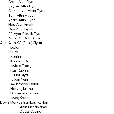
Gram Altın Fiyatı
Raporlar
Çeyrek Altın Fiyatı
Endeksler
Cumhuriyet Altını Fiyatı
Tam Altın Fiyatı
Yarım Altın Fiyatı
DÖVİZ
Has Altın Fiyatı
Ons Altın Fiyatı
Döviz Kuru
22 Ayar Bilezik Fiyatı
Dolar Kuru
Altın KG (Dolar) Fiyatı
Altın
Altın KG (Euro) Fiyatı
Euro Kuru
Dolar
Euro
Pound Kuru
Sterlin
Kanada Doları
Frank Kuru
İsviçre Frangı
Riyal Kuru
Rus Rublesi
Suudi Riyali
Avustralya Doları
Japon Yeni
Avustralya Doları
Danimarka Kronu Kuru
Norveç Kronu
Danimarka Kronu
Kanada Doları Kuru
İsveç Kronu
Döviz
Merkez Bankası Kurlari
Norveç Kronu Kuru
Altın Hesaplama
İsveç Kronu Kuru
Döviz Çevirici