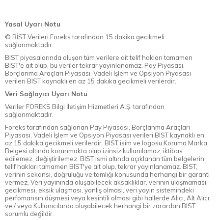
Yasal Uyarı Notu
© BİST Verileri Foreks tarafından 15 dakika gecikmeli
sağlanmaktadır.
BIST piyasalarında oluşan tüm verilere ait telif hakları tamamen
BIST'e ait olup, bu veriler tekrar yayınlanamaz. Pay Piyasası,
Borçlanma Araçları Piyasası, Vadeli İşlem ve Opsiyon Piyasası
verileri BIST kaynaklı en az 15 dakika gecikmeli verilerdir.
Veri Sağlayıcı Uyarı Notu
Veriler FOREKS Bilgi İletişim Hizmetleri A.Ş. tarafından
sağlanmaktadır.
Foreks tarafından sağlanan Pay Piyasası, Borçlanma Araçları
Piyasası, Vadeli İşlem ve Opsiyon Piyasası verileri BIST kaynaklı en
az 15 dakika gecikmeli verilerdir. BIST isim ve logosu Koruma Marka
Belgesi altında korunmakta olup izinsiz kullanılamaz, iktibas
edilemez, değiştirilemez. BIST ismi altında açıklanan tüm belgelerin
telif hakları tamamen BIST'ye ait olup, tekrar yayınlanamaz. BIST,
verinin sekansı, doğruluğu ve tamlığı konusunda herhangi bir garanti
vermez. Veri yayınında oluşabilecek aksaklıklar, verinin ulaşmaması,
gecikmesi, eksik ulaşması, yanlış olması, veri yayın sistemindeki
perfomansın düşmesi veya kesintili olması gibi hallerde Alıcı, Alt Alıcı
ve / veya Kullanıcılarda oluşabilecek herhangi bir zarardan BIST
sorumlu değildir.