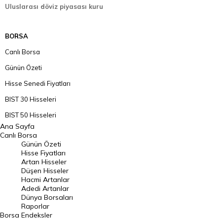
Uluslarası döviz piyasası kuru
BORSA
Canlı Borsa
Günün Özeti
Hisse Senedi Fiyatları
BIST 30 Hisseleri
BIST 50 Hisseleri
Ana Sayfa
BIST 100 Hisseleri
Canlı Borsa
Günün Özeti
En Çok Artan Hisseler
Hisse Fiyatları
Artan Hisseler
En Çok Düşen Hisseler
Düşen Hisseler
Hacmi Artanlar
Hacmi Artanlar
Adedi Artanlar
Geçmiş Kapanışlar
Dünya Borsaları
Raporlar
Dünya Borsaları
Borsa
Endeksler