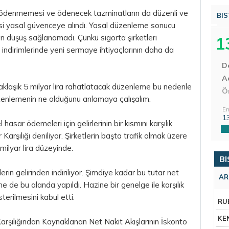
 ödenmemesi ve ödenecek tazminatların da düzenli ve
BIS
si yasal güvenceye alındı. Yasal düzenleme sonucu
len düşüş sağlanamadı. Çünkü sigorta şirketleri
1
at indirimlerinde yeni sermaye ihtiyaçlarının daha da
D
Aç
 yaklaşık 5 milyar lira rahatlatacak düzenleme bu nedenle
Ö
enlemenin ne olduğunu anlamaya çalışalım.
En
1
asar ödemeleri için gelirlerinin bir kısmını karşılık
Karşılığı deniliyor. Şirketlerin başta trafik olmak üzere
5 milyar lira düzeyinde.
BI
erin gelirinden indiriliyor. Şimdiye kadar bu tutar net
AR
 de bu alanda yapıldı. Hazine bir genelge ile karşılık
erilmesini kabul etti.
RU
KE
şılığından Kaynaklanan Net Nakit Akışlarının İskonto