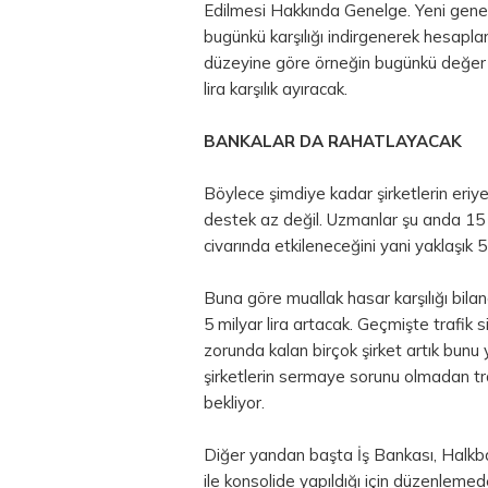
Edilmesi Hakkında Genelge. Yeni genelg
bugünkü karşılığı indirgenerek hesapla
düzeyine göre örneğin bugünkü değer ile 
lira karşılık ayıracak.
BANKALAR DA RAHATLAYACAK
Böylece şimdiye kadar şirketlerin eri
destek az değil. Uzmanlar şu anda 15 m
civarında etkileneceğini yani yaklaşık 5
Buna göre muallak hasar karşılığı bilan
5 milyar lira artacak. Geçmişte trafik
zorunda kalan birçok şirket artık bu
şirketlerin sermaye sorunu olmadan tra
bekliyor.
Diğer yandan başta İş Bankası, Halkban
ile konsolide yapıldığı için düzenlemed