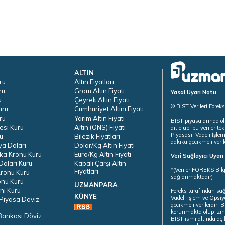
ALTIN
ru
Altın Fiyatları
ru
Gram Altın Fiyatı
Yasal Uyarı Notu
u
Çeyrek Altın Fiyatı
© BİST Verileri Forek
uru
Cumhuriyet Altını Fiyatı
ru
Yarım Altın Fiyatı
BIST piyasalarında ol
esi Kuru
Altın (ONS) Fiyatı
ait olup, bu veriler 
Piyasası, Vadeli İşle
u
Bilezik Fiyatları
dakika gecikmeli veril
ya Doları
Dolar/Kg Altın Fiyatı
ka Kronu Kuru
Euro/Kg Altın Fiyatı
Veri Sağlayıcı Uyar
oları Kuru
Kapalı Çarşı Altın
*(Veriler FOREKS Bilg
Fiyatları
ronu Kuru
sağlanmaktadır)
onu Kuru
UZMANPARA
ni Kuru
Foreks tarafından sa
KÜNYE
Vadeli İşlem ve Opsiy
Piyasa Döviz
gecikmeli verilerdir.
korunmakta olup izins
Bankası Döviz
BIST ismi altında açı