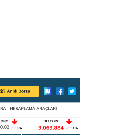
ARA
HESAPLAMA ARAÇLARI
BONO
BITCOIN
0,02
3.063.884
0,00%
-0,51%