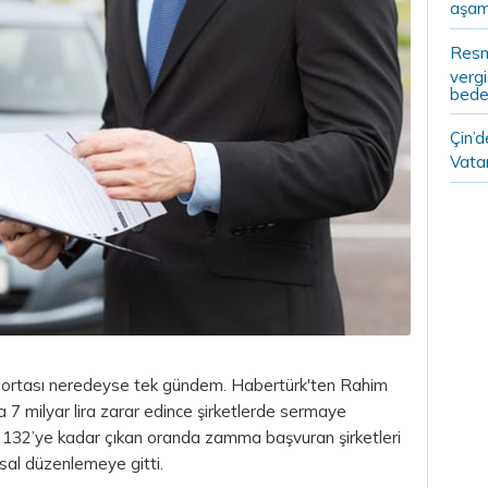
aşam
Resm
vergi
bedel
Çin’
Vatan
 sigortası neredeyse tek gündem. Habertürk'ten Rahim
a 7 milyar
lira
zarar edince şirketlerde sermaye
 132’ye kadar çıkan oranda zamma başvuran şirketleri
sal düzenlemeye gitti.