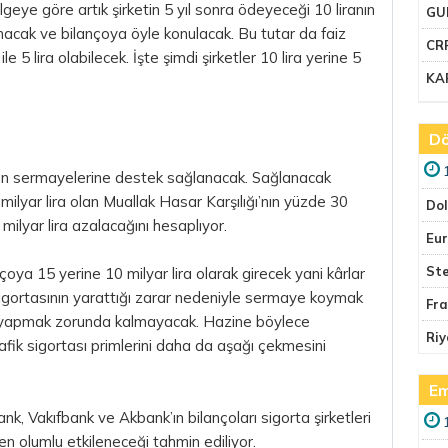
eye göre artık şirketin 5 yıl sonra ödeyeceği 10 liranın
GU
nacak ve bilançoya öyle konulacak. Bu tutar da faiz
CR
5 lira olabilecek. İşte şimdi şirketler 10 lira yerine 5
KA
Dö
yen sermayelerine destek sağlanacak. Sağlanacak
ilyar lira olan Muallak Hasar Karşılığı’nın yüzde 30
Do
 milyar lira azalacağını hesaplıyor.
Eu
Ste
çoya 15 yerine 10 milyar lira olarak girecek yani kârlar
 sigortasının yarattığı zarar nedeniyle sermaye koymak
Fr
nu yapmak zorunda kalmayacak. Hazine böylece
Riy
fik sigortası primlerini daha da aşağı çekmesini
Em
k, Vakıfbank ve Akbank’ın bilançoları sigorta şirketleri
en olumlu etkileneceği tahmin ediliyor.