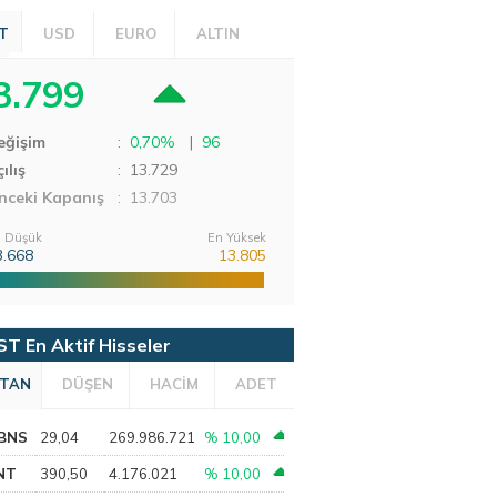
T
USD
EURO
ALTIN
3.799
eğişim
:
0,70%
|
96
ılış
:
13.729
nceki Kapanış
: 13.703
 Düşük
En Yüksek
3.668
13.805
ST En Aktif Hisseler
TAN
DÜŞEN
HACİM
ADET
BNS
29,04
269.986.721
% 10,00
NT
390,50
4.176.021
% 10,00