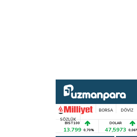
BORSA
DÖVİZ
SÖZLÜK
BIST100
DOLAR
13.799
47,5973
0,70%
0,06