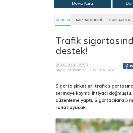
Döviz Kuru
Dol
GÜNDEM
KAP HABERLERİ
SON DAKİKA
Trafik sigortasınd
destek!
20.06.2016 08:53
Son güncelleme : 20.06.2016 10:57
Sigorta şirketleri trafik sigortasın
sermaye koyma ihtiyacı doğmuştu. Ha
düzenleme yaptı. Sigortacılara 5 m
rahatlayacak.