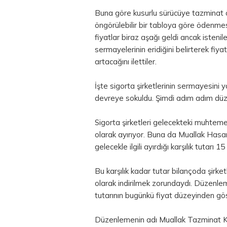
Buna göre kusurlu sürücüye tazminat
öngörülebilir bir tabloya göre ödenme
fiyatlar biraz aşağı geldi ancak isteni
sermayelerinin eridiğini belirterek fiy
artacağını ilettiler.
İşte sigorta şirketlerinin sermayesini
devreye sokuldu. Şimdi adım adım düz
Sigorta şirketleri gelecekteki muhtemel h
olarak ayırıyor. Buna da Muallak Hasar 
gelecekle ilgili ayırdığı karşılık tutarı 1
Bu karşılık kadar tutar bilançoda şirketl
olarak indirilmek zorundaydı. Düzenleme
tutarının bugünkü fiyat düzeyinden göst
Düzenlemenin adı Muallak Tazminat Kar