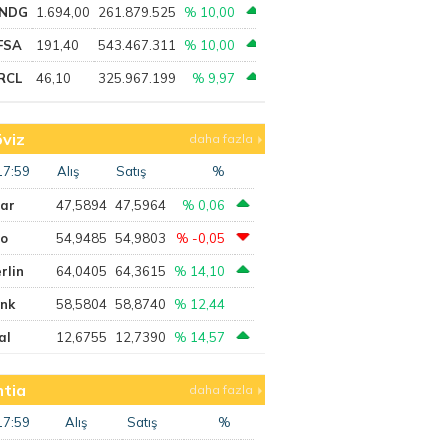
NDG
1.694,00
261.879.525
% 10,00
FSA
191,40
543.467.311
% 10,00
RCL
46,10
325.967.199
% 9,97
viz
daha fazla
17:59
Alış
Satış
%
lar
47,5894
47,5964
% 0,06
ro
54,9485
54,9803
% -0,05
rlin
64,0405
64,3615
% 14,10
ank
58,5804
58,8740
% 12,44
al
12,6755
12,7390
% 14,57
tia
daha fazla
17:59
Alış
Satış
%