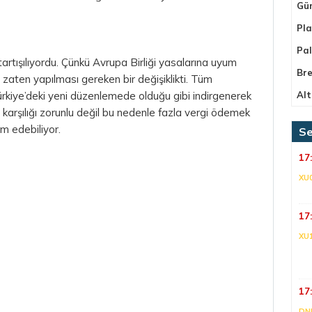
Gü
Pla
Pa
artışılıyordu. Çünkü Avrupa Birliği yasalarına uyum
Bre
zaten yapılması gereken bir değişiklikti. Tüm
ürkiye’deki yeni düzenlemede olduğu gibi indirgenerek
Alt
karşılığı zorunlu değil bu nedenle fazla vergi ödemek
m edebiliyor.
Se
17
XU
17
XU
17
DNI