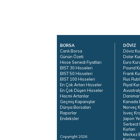
BORSA
DÖVİZ
Canlı Borsa
Döviz Ku
Günün Özeti
Dolar Ku
Hisse Senedi Fiyatları
Euro Kur
BIST 30 Hisseleri
Pound K
BIST 50 Hisseleri
Frank Ku
BIST 100 Hisseleri
Rus Rubl
En Çok Artan Hisseler
Riyal Kur
En Çok Düşen Hisseler
Avustral
Hacmi Artanlar
Danimar
Geçmiş Kapanışlar
Kanada D
Dünya Borsaları
Norveç K
Raporlar
İsveç Kr
Endeksler
Japon Ye
Serbest 
Kurları
Merkez 
Copyright 2026
Kurları