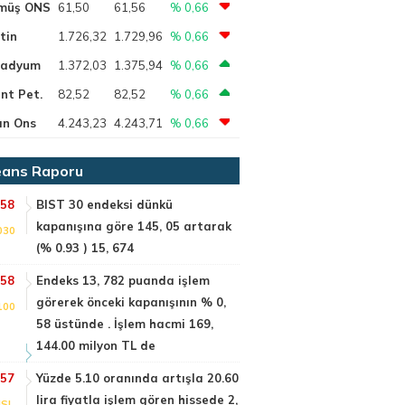
müş ONS
61,50
61,56
% 0,66
tin
1.726,32
1.729,96
% 0,66
ladyum
1.372,03
1.375,94
% 0,66
nt Pet.
82,52
82,52
% 0,66
ın Ons
4.243,23
4.243,71
% 0,66
ans Raporu
:58
BIST 30 endeksi dünkü
kapanışına göre 145, 05 artarak
030
(% 0.93 ) 15, 674
:58
Endeks 13, 782 puanda işlem
görerek önceki kapanışının % 0,
100
58 üstünde . İşlem hacmi 169,
144.00 milyon TL de
:57
Yüzde 5.10 oranında artışla 20.60
lira fiyatla işlem gören hissede 2,
SI