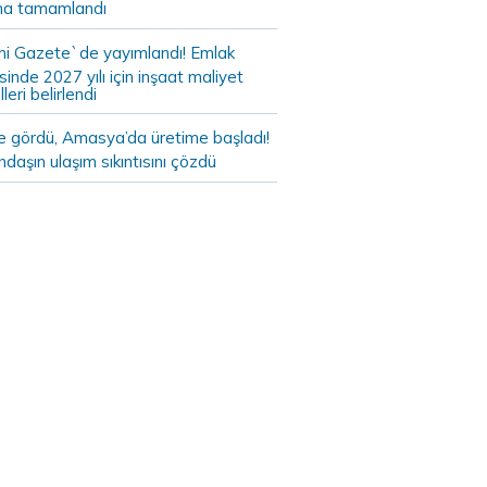
a tamamlandı
i Gazete`de yayımlandı! Emlak
sinde 2027 yılı için inşaat maliyet
leri belirlendi
de gördü, Amasya’da üretime başladı!
daşın ulaşım sıkıntısını çözdü