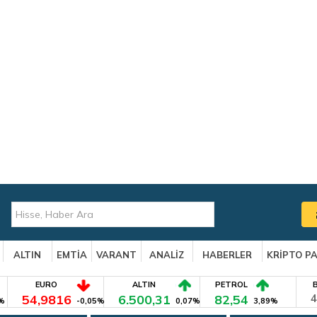
ALTIN
EMTİA
VARANT
ANALİZ
HABERLER
KRİPTO P
EURO
ALTIN
PETROL
54,9816
6.500,31
82,54
4
%
-0,05%
0,07%
3,89%