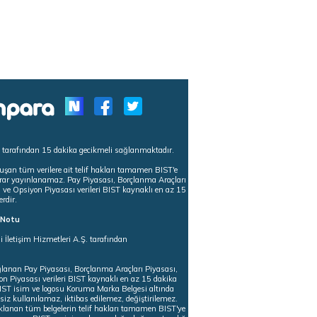
s tarafından 15 dakika gecikmeli sağlanmaktadır.
uşan tüm verilere ait telif hakları tamamen BIST'e
tekrar yayınlanamaz. Pay Piyasası, Borçlanma Araçları
m ve Opsiyon Piyasası verileri BIST kaynaklı en az 15
erdir.
ı Notu
i İletişim Hizmetleri A.Ş. tarafından
ğlanan Pay Piyasası, Borçlanma Araçları Piyasası,
on Piyasası verileri BIST kaynaklı en az 15 dakika
 BIST isim ve logosu Koruma Marka Belgesi altında
iz kullanılamaz, iktibas edilemez, değiştirilemez.
klanan tüm belgelerin telif hakları tamamen BIST'ye