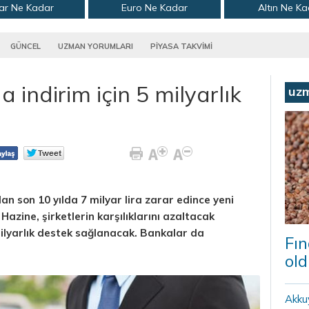
ar Ne Kadar
Euro Ne Kadar
Altın Ne K
GÜNCEL
UZMAN YORUMLARI
PİYASA TAKVİMİ
a indirim için 5 milyarlık
uz
dan son 10 yılda 7 milyar lira zarar edince yeni
zine, şirketlerin karşılıklarını azaltacak
ilyarlık destek sağlanacak. Bankalar da
Fın
old
Akku