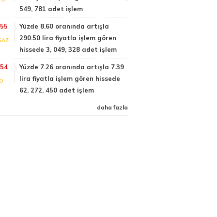
549, 781 adet işlem
:55
Yüzde 8.60 oranında artışla
290.50 lira fiyatla işlem gören
GAZ
hissede 3, 049, 328 adet işlem
:54
Yüzde 7.26 oranında artışla 7.39
lira fiyatla işlem gören hissede
FO
62, 272, 450 adet işlem
daha fazla