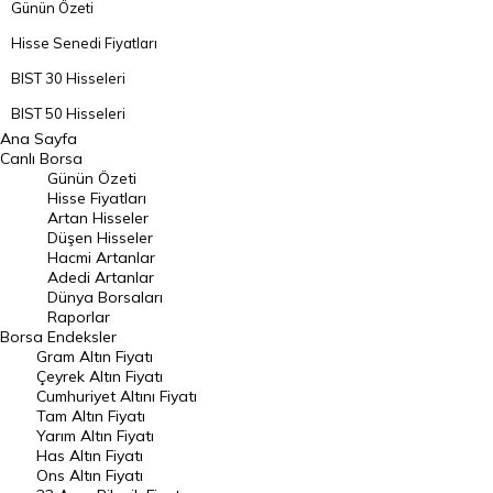
Günün Özeti
Hisse Senedi Fiyatları
BIST 30 Hisseleri
BIST 50 Hisseleri
Ana Sayfa
BIST 100 Hisseleri
Canlı Borsa
Günün Özeti
En Çok Artan Hisseler
Hisse Fiyatları
Artan Hisseler
En Çok Düşen Hisseler
Düşen Hisseler
Hacmi Artanlar
Hacmi Artanlar
Adedi Artanlar
Geçmiş Kapanışlar
Dünya Borsaları
Raporlar
Dünya Borsaları
Borsa
Endeksler
Gram Altın Fiyatı
Raporlar
Çeyrek Altın Fiyatı
Endeksler
Cumhuriyet Altını Fiyatı
Tam Altın Fiyatı
Yarım Altın Fiyatı
DÖVİZ
Has Altın Fiyatı
Ons Altın Fiyatı
Döviz Kuru