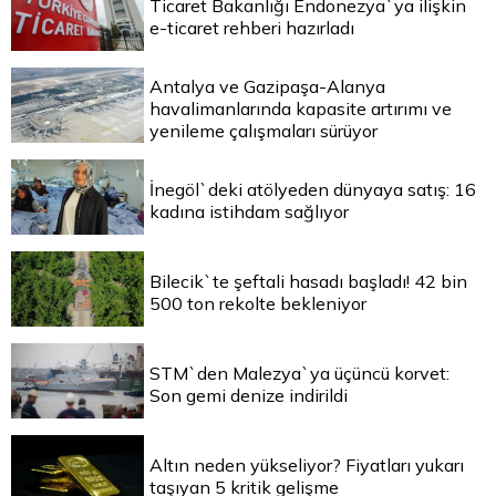
Ticaret Bakanlığı Endonezya`ya ilişkin
e-ticaret rehberi hazırladı
Antalya ve Gazipaşa-Alanya
havalimanlarında kapasite artırımı ve
yenileme çalışmaları sürüyor
İnegöl`deki atölyeden dünyaya satış: 16
kadına istihdam sağlıyor
Bilecik`te şeftali hasadı başladı! 42 bin
500 ton rekolte bekleniyor
STM`den Malezya`ya üçüncü korvet:
Son gemi denize indirildi
Altın neden yükseliyor? Fiyatları yukarı
taşıyan 5 kritik gelişme