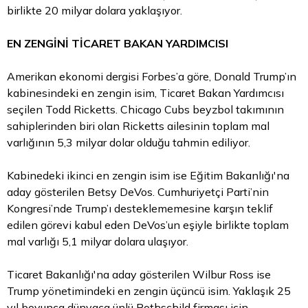
birlikte 20 milyar dolara yaklaşıyor.
EN ZENGİNİ TİCARET
BAKAN
YARDIMCISI
Amerikan ekonomi dergisi Forbes’a göre, Donald Trump’ın
kabinesindeki en zengin isim, Ticaret Bakan Yardımcısı
seçilen Todd Ricketts. Chicago Cubs beyzbol takımının
sahiplerinden biri olan Ricketts ailesinin toplam mal
varlığının 5,3 milyar
dolar
olduğu tahmin ediliyor.
Kabinedeki ikinci en zengin isim ise Eğitim Bakanlığı'na
aday gösterilen Betsy DeVos. Cumhuriyetçi Parti’nin
Kongresi’nde Trump’ı desteklememesine karşın teklif
edilen görevi kabul eden DeVos’un eşiyle birlikte toplam
mal varlığı 5,1 milyar dolara ulaşıyor.
Ticaret Bakanlığı'na aday gösterilen Wilbur Ross ise
Trump yönetimindeki en zengin üçüncü isim. Yaklaşık 25
yıl boyunca dünyaca ünlü Rothschild firması için