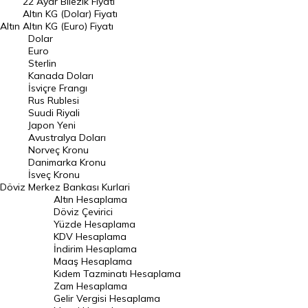
22 Ayar Bilezik Fiyatı
Dolar Kuru
Altın KG (Dolar) Fiyatı
Altın
Altın KG (Euro) Fiyatı
Euro Kuru
Dolar
Euro
Pound Kuru
Sterlin
Kanada Doları
Frank Kuru
İsviçre Frangı
Riyal Kuru
Rus Rublesi
Suudi Riyali
Avustralya Doları
Japon Yeni
Avustralya Doları
Danimarka Kronu Kuru
Norveç Kronu
Danimarka Kronu
Kanada Doları Kuru
İsveç Kronu
Döviz
Merkez Bankası Kurlari
Norveç Kronu Kuru
Altın Hesaplama
İsveç Kronu Kuru
Döviz Çevirici
Yüzde Hesaplama
Japon Yeni Kuru
KDV Hesaplama
İndirim Hesaplama
Serbest Piyasa Döviz Kurları
Maaş Hesaplama
Kıdem Tazminatı Hesaplama
Merkez Bankası Döviz Kurları
Zam Hesaplama
Gelir Vergisi Hesaplama
ALTIN