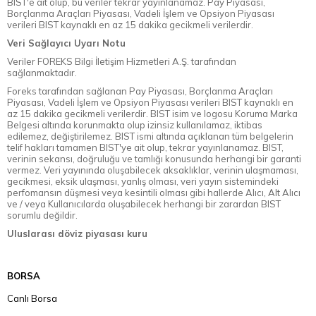
BIST'e ait olup, bu veriler tekrar yayınlanamaz. Pay Piyasası,
Borçlanma Araçları Piyasası, Vadeli İşlem ve Opsiyon Piyasası
verileri BIST kaynaklı en az 15 dakika gecikmeli verilerdir.
Veri Sağlayıcı Uyarı Notu
Veriler FOREKS Bilgi İletişim Hizmetleri A.Ş. tarafından
sağlanmaktadır.
Foreks tarafından sağlanan Pay Piyasası, Borçlanma Araçları
Piyasası, Vadeli İşlem ve Opsiyon Piyasası verileri BIST kaynaklı en
az 15 dakika gecikmeli verilerdir. BIST isim ve logosu Koruma Marka
Belgesi altında korunmakta olup izinsiz kullanılamaz, iktibas
edilemez, değiştirilemez. BIST ismi altında açıklanan tüm belgelerin
telif hakları tamamen BIST'ye ait olup, tekrar yayınlanamaz. BIST,
verinin sekansı, doğruluğu ve tamlığı konusunda herhangi bir garanti
vermez. Veri yayınında oluşabilecek aksaklıklar, verinin ulaşmaması,
gecikmesi, eksik ulaşması, yanlış olması, veri yayın sistemindeki
perfomansın düşmesi veya kesintili olması gibi hallerde Alıcı, Alt Alıcı
ve / veya Kullanıcılarda oluşabilecek herhangi bir zarardan BIST
sorumlu değildir.
Uluslarası döviz piyasası kuru
BORSA
Canlı Borsa