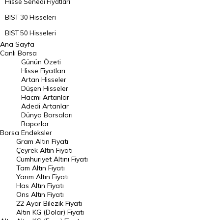
Hisse Senedi Fiyatları
BIST 30 Hisseleri
BIST 50 Hisseleri
Ana Sayfa
BIST 100 Hisseleri
Canlı Borsa
Günün Özeti
En Çok Artan Hisseler
Hisse Fiyatları
Artan Hisseler
En Çok Düşen Hisseler
Düşen Hisseler
Hacmi Artanlar
Hacmi Artanlar
Adedi Artanlar
Geçmiş Kapanışlar
Dünya Borsaları
Raporlar
Dünya Borsaları
Borsa
Endeksler
Gram Altın Fiyatı
Raporlar
Çeyrek Altın Fiyatı
Endeksler
Cumhuriyet Altını Fiyatı
Tam Altın Fiyatı
Yarım Altın Fiyatı
DÖVİZ
Has Altın Fiyatı
Ons Altın Fiyatı
Döviz Kuru
22 Ayar Bilezik Fiyatı
Dolar Kuru
Altın KG (Dolar) Fiyatı