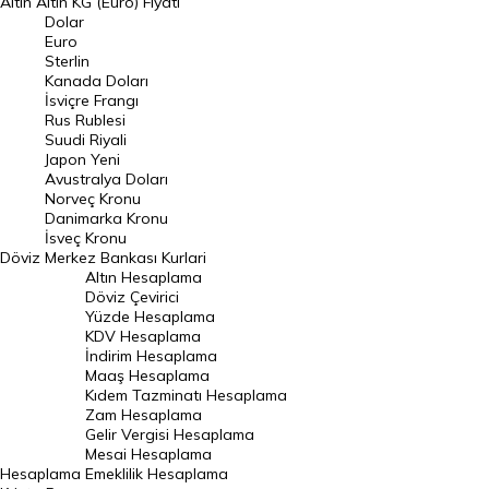
Altın
Altın KG (Euro) Fiyatı
Euro Kuru
Dolar
Euro
Pound Kuru
Sterlin
Kanada Doları
Frank Kuru
İsviçre Frangı
Riyal Kuru
Rus Rublesi
Suudi Riyali
Avustralya Doları
Japon Yeni
Avustralya Doları
Danimarka Kronu Kuru
Norveç Kronu
Danimarka Kronu
Kanada Doları Kuru
İsveç Kronu
Döviz
Merkez Bankası Kurlari
Norveç Kronu Kuru
Altın Hesaplama
İsveç Kronu Kuru
Döviz Çevirici
Yüzde Hesaplama
Japon Yeni Kuru
KDV Hesaplama
İndirim Hesaplama
Serbest Piyasa Döviz Kurları
Maaş Hesaplama
Kıdem Tazminatı Hesaplama
Merkez Bankası Döviz Kurları
Zam Hesaplama
Gelir Vergisi Hesaplama
ALTIN
Mesai Hesaplama
Hesaplama
Emeklilik Hesaplama
Altın Fiyatları