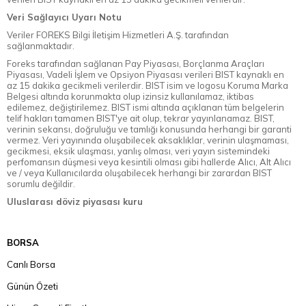
Veri Sağlayıcı Uyarı Notu
Veriler FOREKS Bilgi İletişim Hizmetleri A.Ş. tarafından
sağlanmaktadır.
Foreks tarafından sağlanan Pay Piyasası, Borçlanma Araçları
Piyasası, Vadeli İşlem ve Opsiyon Piyasası verileri BIST kaynaklı en
az 15 dakika gecikmeli verilerdir. BIST isim ve logosu Koruma Marka
Belgesi altında korunmakta olup izinsiz kullanılamaz, iktibas
edilemez, değiştirilemez. BIST ismi altında açıklanan tüm belgelerin
telif hakları tamamen BIST'ye ait olup, tekrar yayınlanamaz. BIST,
verinin sekansı, doğruluğu ve tamlığı konusunda herhangi bir garanti
vermez. Veri yayınında oluşabilecek aksaklıklar, verinin ulaşmaması,
gecikmesi, eksik ulaşması, yanlış olması, veri yayın sistemindeki
perfomansın düşmesi veya kesintili olması gibi hallerde Alıcı, Alt Alıcı
ve / veya Kullanıcılarda oluşabilecek herhangi bir zarardan BIST
sorumlu değildir.
Uluslarası döviz piyasası kuru
BORSA
Canlı Borsa
Günün Özeti