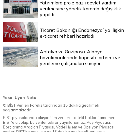
Yatırımlara proje bazlı devlet yardımı
verilmesine yönelik kararda değişiklik
yapıldı
Ticaret Bakanlığı Endonezya`ya ilişkin
e-ticaret rehberi hazırladı
Antalya ve Gazipaşa-Alanya
havalimanlarında kapasite artırımı ve
yenileme çalışmaları sürüyor
Yasal Uyarı Notu
© BİST Verileri Foreks tarafından 15 dakika gecikmeli
sağlanmaktadır.
BIST piyasalarında oluşan tüm verilere ait telif hakları tamamen
BIST'e ait olup, bu veriler tekrar yayınlanamaz. Pay Piyasası,
Borçlanma Araçları Piyasası, Vadeli İşlem ve Opsiyon Piyasası
verileri BIST kaynaklı en az 15 dakika gecikmeli verilerdir.