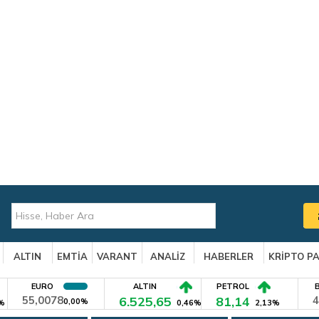
ALTIN
EMTİA
VARANT
ANALİZ
HABERLER
KRİPTO P
EURO
ALTIN
PETROL
55,0078
6.525,65
81,14
4
0,00%
%
0,46%
2,13%