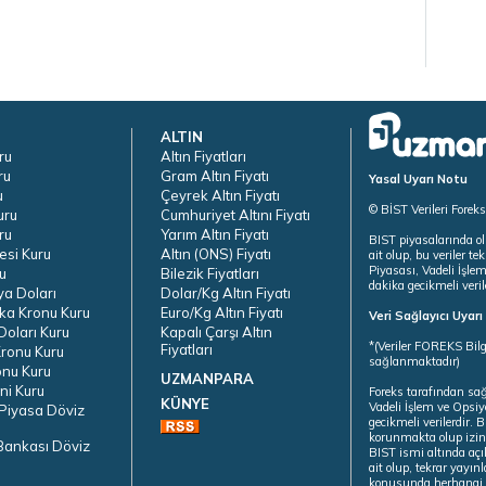
ALTIN
ru
Altın Fiyatları
ru
Gram Altın Fiyatı
Yasal Uyarı Notu
u
Çeyrek Altın Fiyatı
© BİST Verileri Forek
uru
Cumhuriyet Altını Fiyatı
ru
Yarım Altın Fiyatı
BIST piyasalarında ol
esi Kuru
Altın (ONS) Fiyatı
ait olup, bu veriler 
Piyasası, Vadeli İşle
u
Bilezik Fiyatları
dakika gecikmeli veril
ya Doları
Dolar/Kg Altın Fiyatı
ka Kronu Kuru
Euro/Kg Altın Fiyatı
Veri Sağlayıcı Uyar
oları Kuru
Kapalı Çarşı Altın
*(Veriler FOREKS Bilg
Fiyatları
ronu Kuru
sağlanmaktadır)
onu Kuru
UZMANPARA
ni Kuru
Foreks tarafından sa
KÜNYE
Vadeli İşlem ve Opsiy
Piyasa Döviz
gecikmeli verilerdir.
korunmakta olup izins
Bankası Döviz
BIST ismi altında açı
ait olup, tekrar yayı
konusunda herhangi b