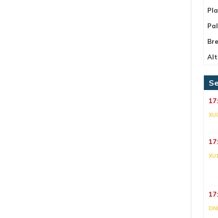
Pla
Pa
Bre
Alt
Se
17
XU
17
XU
17
DNI