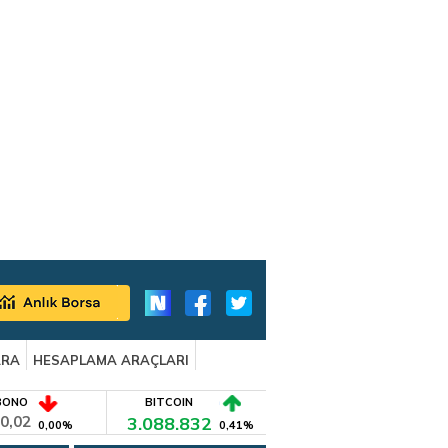
ARA
HESAPLAMA ARAÇLARI
BONO
BITCOIN
0,02
3.088.832
0,00%
0,41%