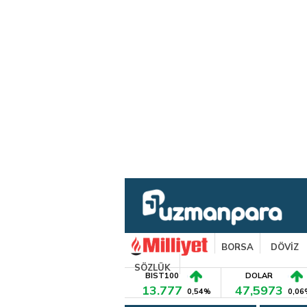
BORSA
DÖVİZ
SÖZLÜK
BIST100
DOLAR
13.777
47,5973
0,54%
0,06