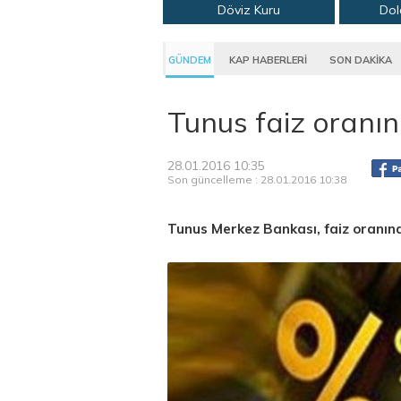
Döviz Kuru
Dol
GÜNDEM
KAP HABERLERİ
SON DAKİKA
Tunus faiz oranın
28.01.2016 10:35
Son güncelleme : 28.01.2016 10:38
Tunus Merkez Bankası, faiz oranınd