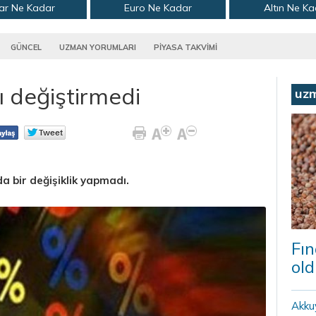
ar Ne Kadar
Euro Ne Kadar
Altın Ne K
GÜNCEL
UZMAN YORUMLARI
PİYASA TAKVİMİ
ı değiştirmedi
uz
a bir değişiklik yapmadı.
Fın
old
Akku