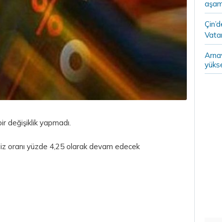
aşam
Çin’
Vatan
Arna
yükse
r değişiklik yapmadı.
iz oranı yüzde 4,25 olarak devam edecek