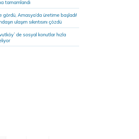
a tamamlandı
de gördü, Amasya’da üretime başladı!
daşın ulaşım sıkıntısını çözdü
vutköy`de sosyal konutlar hızla
liyor