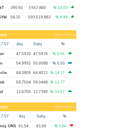
NT
390,50
3.557.860
% 10,00
SYM
56,15
593.519.883
% 9,99
viz
daha fazla
17:57
Alış
Satış
%
lar
47,5920
47,5976
% 0,06
ro
54,9992
55,0088
% 0,00
rlin
64,0809
64,4021
% 14,17
ank
58,7504
59,0448
% 12,77
al
12,6755
12,7390
% 14,57
tia
daha fazla
17:57
Alış
Satış
%
müş ONS
61,54
61,60
% 0,66