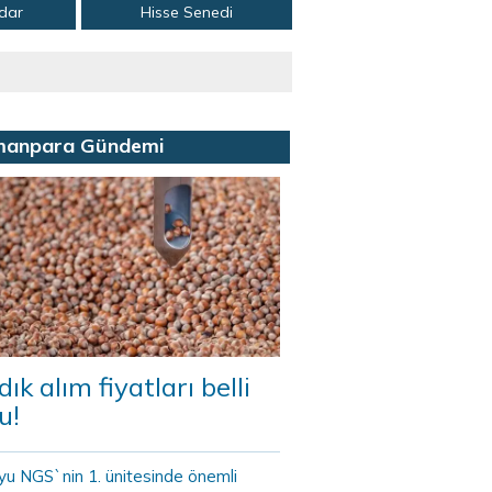
adar
Hisse Senedi
manpara Gündemi
dık alım fiyatları belli
u!
yu NGS`nin 1. ünitesinde önemli