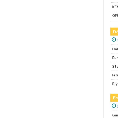
KE
OF
Dö
Do
Eu
Ste
Fr
Riy
Em
Gü