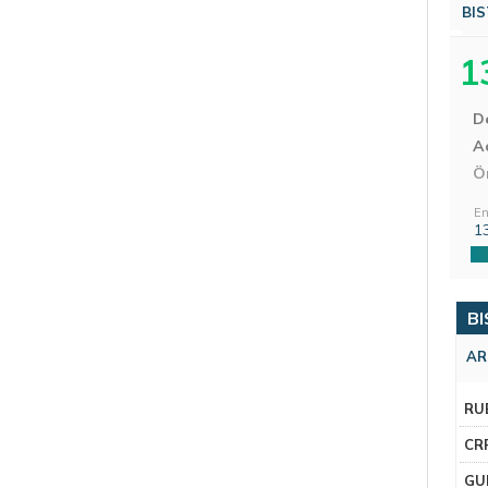
BIS
1
D
Aç
Ö
En
1
BI
AR
RU
CR
GU