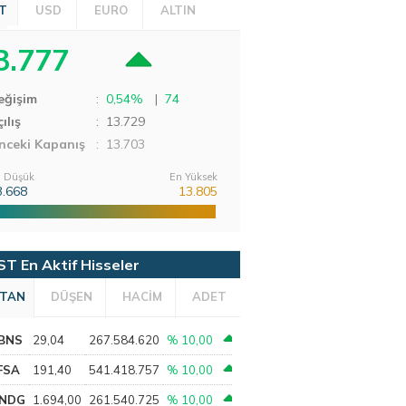
T
USD
EURO
ALTIN
3.777
eğişim
:
0,54%
|
74
ılış
:
13.729
nceki Kapanış
: 13.703
 Düşük
En Yüksek
3.668
13.805
ST En Aktif Hisseler
TAN
DÜŞEN
HACİM
ADET
BNS
29,04
267.584.620
% 10,00
FSA
191,40
541.418.757
% 10,00
NDG
1.694,00
261.540.725
% 10,00