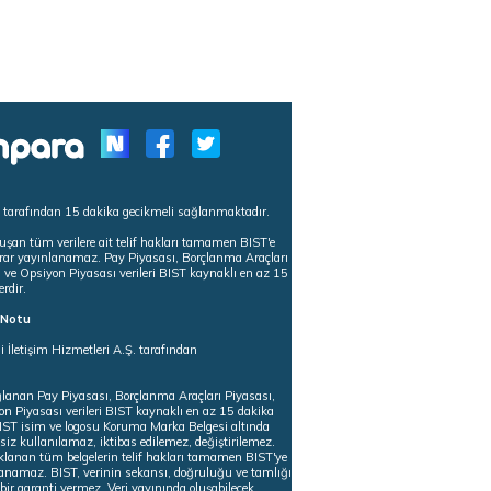
s tarafından 15 dakika gecikmeli sağlanmaktadır.
uşan tüm verilere ait telif hakları tamamen BIST'e
tekrar yayınlanamaz. Pay Piyasası, Borçlanma Araçları
m ve Opsiyon Piyasası verileri BIST kaynaklı en az 15
erdir.
ı Notu
i İletişim Hizmetleri A.Ş. tarafından
ğlanan Pay Piyasası, Borçlanma Araçları Piyasası,
on Piyasası verileri BIST kaynaklı en az 15 dakika
 BIST isim ve logosu Koruma Marka Belgesi altında
iz kullanılamaz, iktibas edilemez, değiştirilemez.
klanan tüm belgelerin telif hakları tamamen BIST'ye
nlanamaz. BIST, verinin sekansı, doğruluğu ve tamlığı
ir garanti vermez. Veri yayınında oluşabilecek