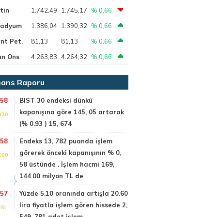
tin
1.742,49
1.745,17
% 0,66
ladyum
1.386,04
1.390,32
% 0,66
nt Pet.
81,13
81,13
% 0,66
ın Ons
4.263,83
4.264,32
% 0,66
ans Raporu
:58
BIST 30 endeksi dünkü
kapanışına göre 145, 05 artarak
030
(% 0.93 ) 15, 674
:58
Endeks 13, 782 puanda işlem
görerek önceki kapanışının % 0,
100
58 üstünde . İşlem hacmi 169,
144.00 milyon TL de
:57
Yüzde 5.10 oranında artışla 20.60
lira fiyatla işlem gören hissede 2,
SI
549, 781 adet işlem