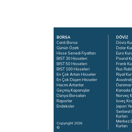
BORSA
DÖVİZ
Canlı Borsa
Döviz Ku
Günün Özeti
Dolar Ku
Hisse Senedi Fiyatları
Euro Kur
BIST 30 Hisseleri
Pound K
BIST 50 Hisseleri
Frank Ku
BIST 100 Hisseleri
Rus Rubl
En Çok Artan Hisseler
Riyal Kur
En Çok Düşen Hisseler
Avustral
Hacmi Artanlar
Danimar
Geçmiş Kapanışlar
Kanada D
Dünya Borsaları
Norveç K
Raporlar
İsveç Kr
Endeksler
Japon Ye
Serbest 
Kurları
Merkez 
Copyright 2026
Kurları
©