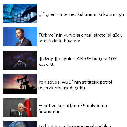
Çiftçilerin internet kullanımı iki katını aştı
Türkiye`nin yurt dışı enerji stratejisi güçlü
ortaklıklarla büyüyor
|||Uzay|||a ayrılan AR-GE bütçesi 107
kat arttı
İran savaşı ABD`nin stratejik petrol
rezervlerini aşağı çekti
Esnaf ve sanatkara 75 milyar lira
finansman
Türksat yayınları yeni nesil uydulara