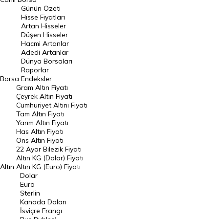
Günün Özeti
En Çok Artan Hisseler
Hisse Fiyatları
Artan Hisseler
En Çok Düşen Hisseler
Düşen Hisseler
Hacmi Artanlar
Hacmi Artanlar
Adedi Artanlar
Geçmiş Kapanışlar
Dünya Borsaları
Raporlar
Dünya Borsaları
Borsa
Endeksler
Gram Altın Fiyatı
Raporlar
Çeyrek Altın Fiyatı
Endeksler
Cumhuriyet Altını Fiyatı
Tam Altın Fiyatı
Yarım Altın Fiyatı
DÖVİZ
Has Altın Fiyatı
Ons Altın Fiyatı
Döviz Kuru
22 Ayar Bilezik Fiyatı
Dolar Kuru
Altın KG (Dolar) Fiyatı
Altın
Altın KG (Euro) Fiyatı
Euro Kuru
Dolar
Euro
Pound Kuru
Sterlin
Kanada Doları
Frank Kuru
İsviçre Frangı