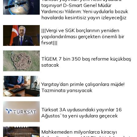
taşınıyor! D-Smart Genel Müdür
Yardımcısı Yıldırım: Yeni uydularla bozuk
havalarda kesintisiz yayın izleyeceğiz
|||Vergi ve SGK borçlarının yeniden
yapılandırılması gerçekten önemli bir
fırsat|||
TİGEM, 7 bin 350 baş reforme küçükbaş
satacak
Yargıtay’dan primle çalışanlara müjde!
Tazminata yansıyacak
Türksat 3A uydusundaki yayınlar 16
Ağustos`ta yeni uydulara geçecek
Mahkemeden milyonlarca kiracıyı