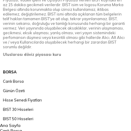
Piyasası, Vadeli İşlem ve Opsiyon Piyasası verileri BIST kaynaklı en
az 15 dakika gecikmeli verilerdir. BIST isim ve logosu Koruma Marka
Belgesi altında korunmakta olup izinsiz kullanılamaz, iktibas
edilemez, değiştirilemez. BIST ismi altında açıklanan tüm belgelerin
telif hakları tamamen BIST'ye ait olup, tekrar yayınlanamaz. BIST,
verinin sekansı, doğruluğu ve tamlığı konusunda herhangi bir garanti
vermez. Veri yayınında oluşabilecek aksaklıklar, verinin ulaşmaması,
gecikmesi, eksik ulaşması, yanlış olması, veri yayın sistemindeki
perfomansın düşmesi veya kesintili olması gibi hallerde Alıcı, Alt Alıcı
ve / veya Kullanıcılarda oluşabilecek herhangi bir zarardan BIST
sorumlu değildir.
Uluslarası döviz piyasası kuru
BORSA
Canlı Borsa
Günün Özeti
Hisse Senedi Fiyatları
BIST 30 Hisseleri
BIST 50 Hisseleri
Ana Sayfa
BIST 100 Hisseleri
Canlı Borsa