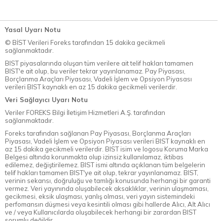
Yasal Uyarı Notu
© BİST Verileri Foreks tarafından 15 dakika gecikmeli
sağlanmaktadır.
BIST piyasalarında oluşan tüm verilere ait telif hakları tamamen
BIST'e ait olup, bu veriler tekrar yayınlanamaz. Pay Piyasası,
Borçlanma Araçları Piyasası, Vadeli İşlem ve Opsiyon Piyasası
verileri BIST kaynaklı en az 15 dakika gecikmeli verilerdir.
Veri Sağlayıcı Uyarı Notu
Veriler FOREKS Bilgi İletişim Hizmetleri A.Ş. tarafından
sağlanmaktadır.
Foreks tarafından sağlanan Pay Piyasası, Borçlanma Araçları
Piyasası, Vadeli İşlem ve Opsiyon Piyasası verileri BIST kaynaklı en
az 15 dakika gecikmeli verilerdir. BIST isim ve logosu Koruma Marka
Belgesi altında korunmakta olup izinsiz kullanılamaz, iktibas
edilemez, değiştirilemez. BIST ismi altında açıklanan tüm belgelerin
telif hakları tamamen BIST'ye ait olup, tekrar yayınlanamaz. BIST,
verinin sekansı, doğruluğu ve tamlığı konusunda herhangi bir garanti
vermez. Veri yayınında oluşabilecek aksaklıklar, verinin ulaşmaması,
gecikmesi, eksik ulaşması, yanlış olması, veri yayın sistemindeki
perfomansın düşmesi veya kesintili olması gibi hallerde Alıcı, Alt Alıcı
ve / veya Kullanıcılarda oluşabilecek herhangi bir zarardan BIST
sorumlu değildir.