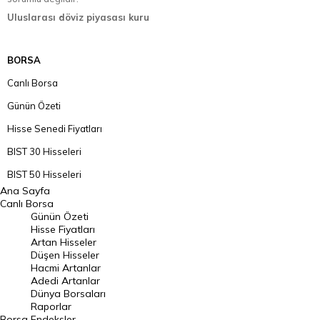
Uluslarası döviz piyasası kuru
BORSA
Canlı Borsa
Günün Özeti
Hisse Senedi Fiyatları
BIST 30 Hisseleri
BIST 50 Hisseleri
Ana Sayfa
BIST 100 Hisseleri
Canlı Borsa
Günün Özeti
En Çok Artan Hisseler
Hisse Fiyatları
Artan Hisseler
En Çok Düşen Hisseler
Düşen Hisseler
Hacmi Artanlar
Hacmi Artanlar
Adedi Artanlar
Geçmiş Kapanışlar
Dünya Borsaları
Raporlar
Dünya Borsaları
Borsa
Endeksler