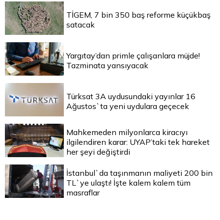
TİGEM, 7 bin 350 baş reforme küçükbaş
satacak
Yargıtay’dan primle çalışanlara müjde!
Tazminata yansıyacak
Türksat 3A uydusundaki yayınlar 16
Ağustos`ta yeni uydulara geçecek
Mahkemeden milyonlarca kiracıyı
ilgilendiren karar: UYAP’taki tek hareket
her şeyi değiştirdi
İstanbul`da taşınmanın maliyeti 200 bin
TL`ye ulaştı! İşte kalem kalem tüm
masraflar