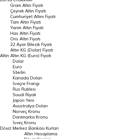
Gram Altın Fiyatı
Raporlar
Çeyrek Altın Fiyatı
Endeksler
Cumhuriyet Altını Fiyatı
Tam Altın Fiyatı
Yarım Altın Fiyatı
DÖVİZ
Has Altın Fiyatı
Ons Altın Fiyatı
Döviz Kuru
22 Ayar Bilezik Fiyatı
Dolar Kuru
Altın KG (Dolar) Fiyatı
Altın
Altın KG (Euro) Fiyatı
Euro Kuru
Dolar
Euro
Pound Kuru
Sterlin
Kanada Doları
Frank Kuru
İsviçre Frangı
Riyal Kuru
Rus Rublesi
Suudi Riyali
Avustralya Doları
Japon Yeni
Avustralya Doları
Danimarka Kronu Kuru
Norveç Kronu
Danimarka Kronu
Kanada Doları Kuru
İsveç Kronu
Döviz
Merkez Bankası Kurlari
Norveç Kronu Kuru
Altın Hesaplama
İsveç Kronu Kuru