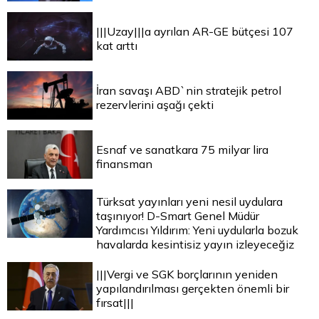
|||Uzay|||a ayrılan AR-GE bütçesi 107
kat arttı
İran savaşı ABD`nin stratejik petrol
rezervlerini aşağı çekti
Esnaf ve sanatkara 75 milyar lira
finansman
Türksat yayınları yeni nesil uydulara
taşınıyor! D-Smart Genel Müdür
Yardımcısı Yıldırım: Yeni uydularla bozuk
havalarda kesintisiz yayın izleyeceğiz
|||Vergi ve SGK borçlarının yeniden
yapılandırılması gerçekten önemli bir
fırsat|||