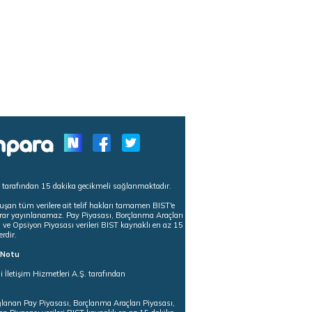
s tarafından 15 dakika gecikmeli sağlanmaktadır.
uşan tüm verilere ait telif hakları tamamen BIST'e
tekrar yayınlanamaz. Pay Piyasası, Borçlanma Araçları
m ve Opsiyon Piyasası verileri BIST kaynaklı en az 15
erdir.
ı Notu
i İletişim Hizmetleri A.Ş. tarafından
ğlanan Pay Piyasası, Borçlanma Araçları Piyasası,