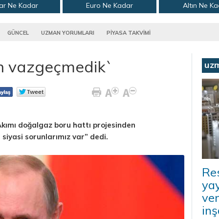
ar Ne Kadar
Euro Ne Kadar
Altın Ne K
GÜNCEL
UZMAN YORUMLARI
PİYASA TAKVİMİ
n vazgeçmedik`
uz
Akımı doğalgaz boru hattı projesinden
siyasi sorunlarımız var” dedi.
Re
ya
ver
inş