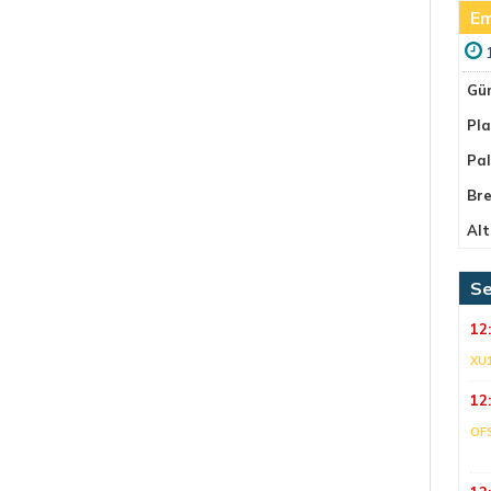
Em
Gü
Pla
Pa
Bre
Alt
Se
12
XU
12
OF