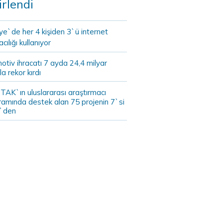
irlendi
ye`de her 4 kişiden 3`ü internet
cılığı kullanıyor
tiv ihracatı 7 ayda 24,4 milyar
la rekor kırdı
TAK`ın uluslararası araştırmacı
ramında destek alan 75 projenin 7`si
`den