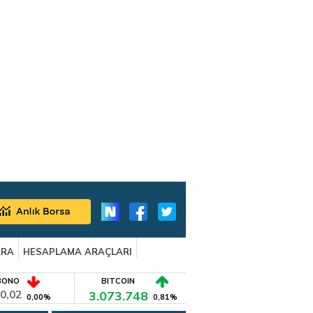
ARA
HESAPLAMA ARAÇLARI
BONO
BITCOIN
0,02
3.073.748
0,00%
0,81%