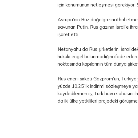
için konumunun netleşmesi gerekiyor. Şu
Avrupa’nın Ruz doğalgazını ithal etme
savunan Putin, Rus gazının İsrail’e i
işaret etti.
Netanyahu da Rus şirketlerin, İsrail’de
hukuki engel bulunmadığını ifade ederek,
noktasında kapılarının tüm dünya şirketl
Rus enerji şirketi Gazprom’un, Türkiy
yüzde 10,25’lik indirimi sözleşmeye y
kaydedilememiş, Türk hava sahasını ih
da iki ülke yetkilileri projedeki görüş