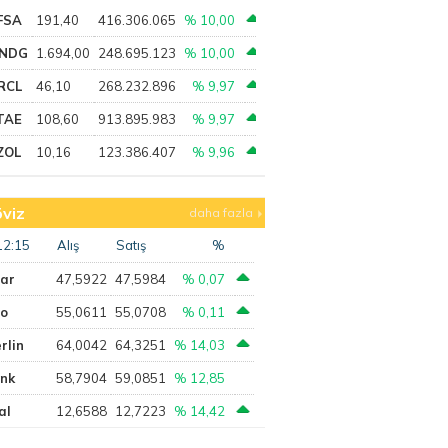
FSA
191,40
416.306.065
% 10,00
NDG
1.694,00
248.695.123
% 10,00
RCL
46,10
268.232.896
% 9,97
TAE
108,60
913.895.983
% 9,97
ZOL
10,16
123.386.407
% 9,96
viz
daha fazla
12:15
Alış
Satış
%
lar
47,5922
47,5984
% 0,07
ro
55,0611
55,0708
% 0,11
rlin
64,0042
64,3251
% 14,03
ank
58,7904
59,0851
% 12,85
al
12,6588
12,7223
% 14,42