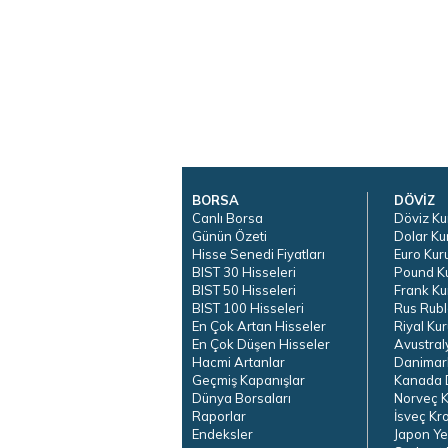
BORSA
DÖVİZ
Canlı Borsa
Döviz Ku
Günün Özeti
Dolar Ku
Hisse Senedi Fiyatları
Euro Kur
BIST 30 Hisseleri
Pound K
BIST 50 Hisseleri
Frank Ku
BIST 100 Hisseleri
Rus Rubl
En Çok Artan Hisseler
Riyal Kur
En Çok Düşen Hisseler
Avustral
Hacmi Artanlar
Danimar
Geçmiş Kapanışlar
Kanada D
Dünya Borsaları
Norveç K
Raporlar
İsveç Kr
Endeksler
Japon Ye