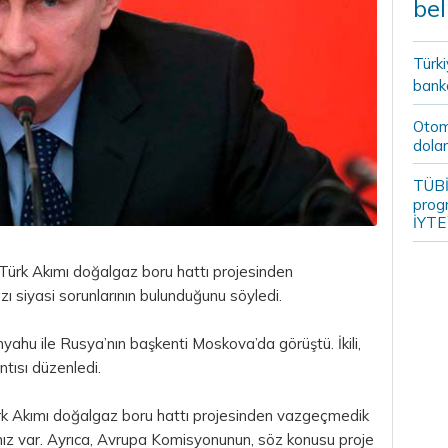
bel
Türki
banka
Otomo
dolar
TÜBİ
prog
İYTE
Türk Akımı doğalgaz boru hattı projesinden
zı siyasi sorunlarının bulunduğunu söyledi.
yahu ile Rusya’nın başkenti Moskova’da görüştü. İkili,
tısı düzenledi.
rk Akımı doğalgaz boru hattı projesinden vazgeçmedik
ımız var. Ayrıca, Avrupa Komisyonunun, söz konusu proje