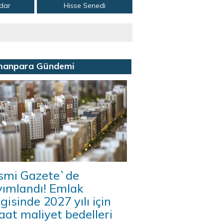
adar
Hisse Senedi
manpara Gündemi
smi Gazete`de
yımlandı! Emlak
gisinde 2027 yılı için
aat maliyet bedelleri