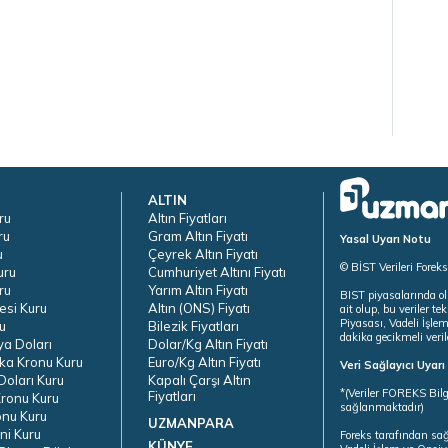
ALTIN
ru
Altın Fiyatları
ru
Gram Altın Fiyatı
Yasal Uyarı Notu
u
Çeyrek Altın Fiyatı
© BİST Verileri Forek
uru
Cumhuriyet Altını Fiyatı
ru
Yarım Altın Fiyatı
BIST piyasalarında ol
esi Kuru
Altın (ONS) Fiyatı
ait olup, bu veriler 
Piyasası, Vadeli İşle
u
Bilezik Fiyatları
dakika gecikmeli veril
ya Doları
Dolar/Kg Altın Fiyatı
ka Kronu Kuru
Euro/Kg Altın Fiyatı
Veri Sağlayıcı Uyar
oları Kuru
Kapalı Çarşı Altın
*(Veriler FOREKS Bilg
Fiyatları
ronu Kuru
sağlanmaktadır)
onu Kuru
UZMANPARA
ni Kuru
Foreks tarafından sa
KÜNYE