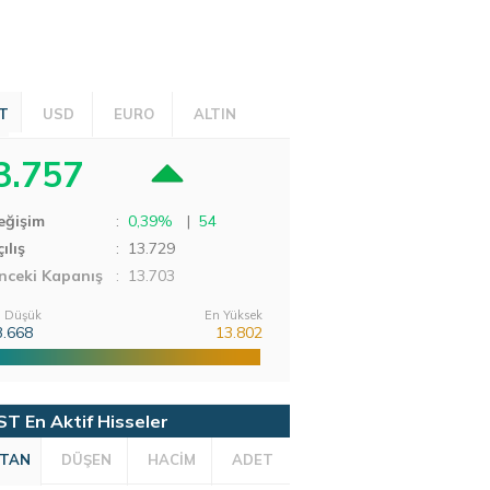
T
USD
EURO
ALTIN
3.757
eğişim
:
0,39%
|
54
ılış
:
13.729
nceki Kapanış
: 13.703
 Düşük
En Yüksek
3.668
13.802
ST En Aktif Hisseler
TAN
DÜŞEN
HACİM
ADET