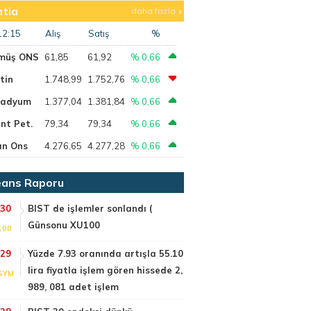
tia
daha fazla
12:15
Alış
Satış
%
müş ONS
61,85
61,92
% 0,66
tin
1.748,99
1.752,76
% 0,66
ladyum
1.377,04
1.381,84
% 0,66
nt Pet.
79,34
79,34
% 0,66
ın Ons
4.276,65
4.277,28
% 0,66
ans Raporu
:30
BIST de işlemler sonlandı (
Günsonu XU100
100
:29
Yüzde 7.93 oranında artışla 55.10
lira fiyatla işlem gören hissede 2,
SYM
989, 081 adet işlem