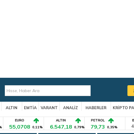
ALTIN
EMTİA
VARANT
ANALİZ
HABERLER
KRİPTO P
EURO
ALTIN
PETROL
55,0708
6.547,18
79,73
4
%
0,11%
0,79%
0,35%