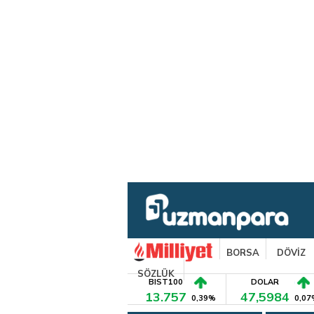
BORSA
DÖVİZ
SÖZLÜK
BIST100
DOLAR
13.757
47,5984
0,39%
0,07