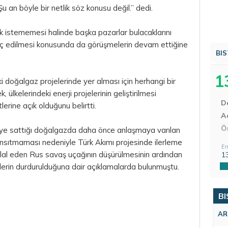
 an böyle bir netlik söz konusu değil.” dedi.
k istememesi halinde başka pazarlar bulacaklarını
hraç edilmesi konusunda da görüşmelerin devam ettiğine
BIS
1
ki doğalgaz projelerinde yer alması için herhangi bir
 ülkelerindeki enerji projelerinin geliştirilmesi
D
erine açık olduğunu belirtti.
Aç
Ö
e’ye sattığı doğalgazda daha önce anlaşmaya varılan
ansıtmaması nedeniyle Türk Akımı projesinde ilerleme
En
lal eden Rus savaş uçağının düşürülmesinin ardından
1
melerin durdurulduğuna dair açıklamalarda bulunmuştu.
BI
AR