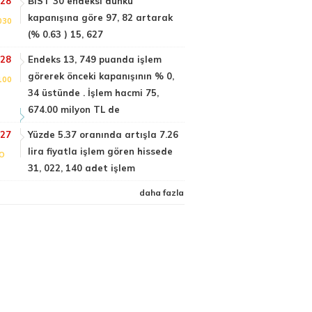
:28
BIST 30 endeksi dünkü
kapanışına göre 97, 82 artarak
030
(% 0.63 ) 15, 627
:28
Endeks 13, 749 puanda işlem
görerek önceki kapanışının % 0,
100
34 üstünde . İşlem hacmi 75,
674.00 milyon TL de
:27
Yüzde 5.37 oranında artışla 7.26
lira fiyatla işlem gören hissede
FO
31, 022, 140 adet işlem
daha fazla