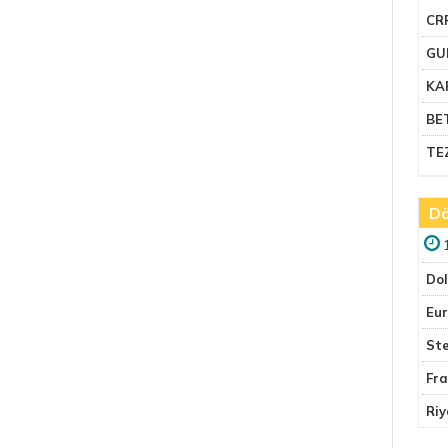
CR
GU
KA
BE
TE
Dö
Do
Eu
Ste
Fr
Riy