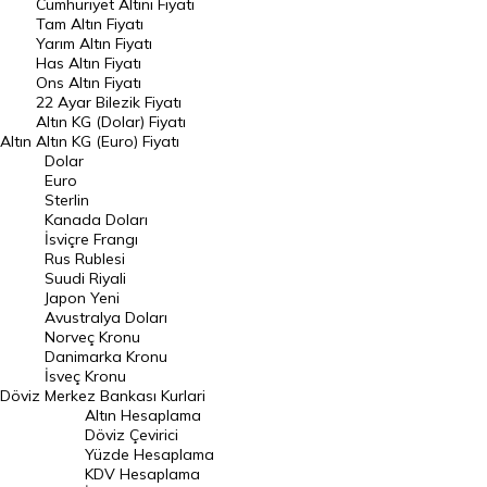
Endeksler
Cumhuriyet Altını Fiyatı
Tam Altın Fiyatı
Yarım Altın Fiyatı
DÖVİZ
Has Altın Fiyatı
Ons Altın Fiyatı
Döviz Kuru
22 Ayar Bilezik Fiyatı
Dolar Kuru
Altın KG (Dolar) Fiyatı
Altın
Altın KG (Euro) Fiyatı
Euro Kuru
Dolar
Euro
Pound Kuru
Sterlin
Kanada Doları
Frank Kuru
İsviçre Frangı
Riyal Kuru
Rus Rublesi
Suudi Riyali
Avustralya Doları
Japon Yeni
Avustralya Doları
Danimarka Kronu Kuru
Norveç Kronu
Danimarka Kronu
Kanada Doları Kuru
İsveç Kronu
Döviz
Merkez Bankası Kurlari
Norveç Kronu Kuru
Altın Hesaplama
İsveç Kronu Kuru
Döviz Çevirici
Yüzde Hesaplama
Japon Yeni Kuru
KDV Hesaplama