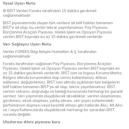
Yasal Uyarı Notu
© BİST Verileri Foreks tarafından 15 dakika gecikmeli
sağlanmaktadır.
BIST piyasalarında oluşan tüm verilere ait telif hakları tamamen
BIST'e ait olup, bu veriler tekrar yayınlanamaz. Pay Piyasası,
Borçlanma Araçları Piyasası, Vadeli İşlem ve Opsiyon Piyasası
verileri BIST kaynaklı en az 15 dakika gecikmeli verilerdir.
Veri Sağlayıcı Uyarı Notu
Veriler FOREKS Bilgi İletişim Hizmetleri A.Ş. tarafından
sağlanmaktadır.
Foreks tarafından sağlanan Pay Piyasası, Borçlanma Araçları
Piyasası, Vadeli İşlem ve Opsiyon Piyasası verileri BIST kaynaklı en
az 15 dakika gecikmeli verilerdir. BIST isim ve logosu Koruma Marka
Belgesi altında korunmakta olup izinsiz kullanılamaz, iktibas
edilemez, değiştirilemez. BIST ismi altında açıklanan tüm belgelerin
telif hakları tamamen BIST'ye ait olup, tekrar yayınlanamaz. BIST,
verinin sekansı, doğruluğu ve tamlığı konusunda herhangi bir garanti
vermez. Veri yayınında oluşabilecek aksaklıklar, verinin ulaşmaması,
gecikmesi, eksik ulaşması, yanlış olması, veri yayın sistemindeki
perfomansın düşmesi veya kesintili olması gibi hallerde Alıcı, Alt Alıcı
ve / veya Kullanıcılarda oluşabilecek herhangi bir zarardan BIST
sorumlu değildir.
Uluslarası döviz piyasası kuru