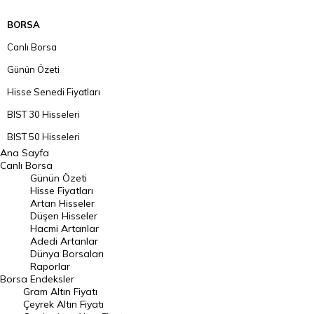
BORSA
Canlı Borsa
Günün Özeti
Hisse Senedi Fiyatları
BIST 30 Hisseleri
BIST 50 Hisseleri
Ana Sayfa
BIST 100 Hisseleri
Canlı Borsa
Günün Özeti
En Çok Artan Hisseler
Hisse Fiyatları
Artan Hisseler
En Çok Düşen Hisseler
Düşen Hisseler
Hacmi Artanlar
Hacmi Artanlar
Adedi Artanlar
Geçmiş Kapanışlar
Dünya Borsaları
Raporlar
Dünya Borsaları
Borsa
Endeksler
Gram Altın Fiyatı
Raporlar
Çeyrek Altın Fiyatı