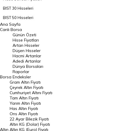
BIST 30 Hisseleri
BIST 50 Hisseleri
Ana Sayfa
BIST 100 Hisseleri
Canlı Borsa
Günün Özeti
En Çok Artan Hisseler
Hisse Fiyatları
Artan Hisseler
En Çok Düşen Hisseler
Düşen Hisseler
Hacmi Artanlar
Hacmi Artanlar
Adedi Artanlar
Geçmiş Kapanışlar
Dünya Borsaları
Raporlar
Dünya Borsaları
Borsa
Endeksler
Gram Altın Fiyatı
Raporlar
Çeyrek Altın Fiyatı
Endeksler
Cumhuriyet Altını Fiyatı
Tam Altın Fiyatı
Yarım Altın Fiyatı
DÖVİZ
Has Altın Fiyatı
Ons Altın Fiyatı
Döviz Kuru
22 Ayar Bilezik Fiyatı
Dolar Kuru
Altın KG (Dolar) Fiyatı
Altın
Altın KG (Euro) Fiyatı