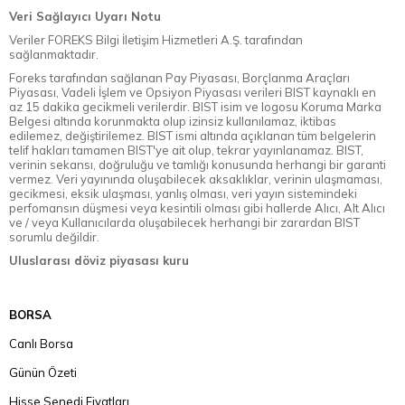
Veri Sağlayıcı Uyarı Notu
Veriler FOREKS Bilgi İletişim Hizmetleri A.Ş. tarafından
sağlanmaktadır.
Foreks tarafından sağlanan Pay Piyasası, Borçlanma Araçları
Piyasası, Vadeli İşlem ve Opsiyon Piyasası verileri BIST kaynaklı en
az 15 dakika gecikmeli verilerdir. BIST isim ve logosu Koruma Marka
Belgesi altında korunmakta olup izinsiz kullanılamaz, iktibas
edilemez, değiştirilemez. BIST ismi altında açıklanan tüm belgelerin
telif hakları tamamen BIST'ye ait olup, tekrar yayınlanamaz. BIST,
verinin sekansı, doğruluğu ve tamlığı konusunda herhangi bir garanti
vermez. Veri yayınında oluşabilecek aksaklıklar, verinin ulaşmaması,
gecikmesi, eksik ulaşması, yanlış olması, veri yayın sistemindeki
perfomansın düşmesi veya kesintili olması gibi hallerde Alıcı, Alt Alıcı
ve / veya Kullanıcılarda oluşabilecek herhangi bir zarardan BIST
sorumlu değildir.
Uluslarası döviz piyasası kuru
BORSA
Canlı Borsa
Günün Özeti
Hisse Senedi Fiyatları