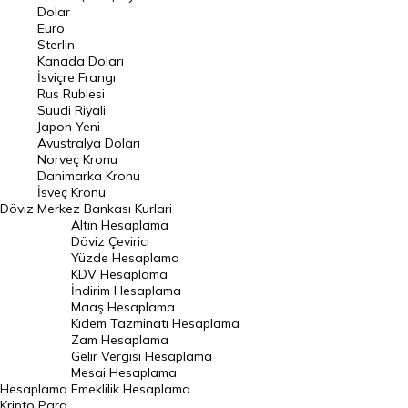
Euro Kuru
Dolar
Euro
Pound Kuru
Sterlin
Kanada Doları
Frank Kuru
İsviçre Frangı
Riyal Kuru
Rus Rublesi
Suudi Riyali
Avustralya Doları
Japon Yeni
Avustralya Doları
Danimarka Kronu Kuru
Norveç Kronu
Danimarka Kronu
Kanada Doları Kuru
İsveç Kronu
Döviz
Merkez Bankası Kurlari
Norveç Kronu Kuru
Altın Hesaplama
İsveç Kronu Kuru
Döviz Çevirici
Yüzde Hesaplama
Japon Yeni Kuru
KDV Hesaplama
İndirim Hesaplama
Serbest Piyasa Döviz Kurları
Maaş Hesaplama
Kıdem Tazminatı Hesaplama
Merkez Bankası Döviz Kurları
Zam Hesaplama
Gelir Vergisi Hesaplama
ALTIN
Mesai Hesaplama
Hesaplama
Emeklilik Hesaplama
Altın Fiyatları
Kripto Para