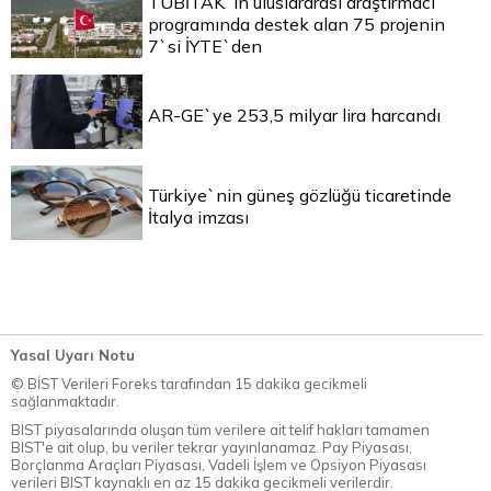
TÜBİTAK`ın uluslararası araştırmacı
programında destek alan 75 projenin
7`si İYTE`den
AR-GE`ye 253,5 milyar lira harcandı
Türkiye`nin güneş gözlüğü ticaretinde
İtalya imzası
Yasal Uyarı Notu
© BİST Verileri Foreks tarafından 15 dakika gecikmeli
sağlanmaktadır.
BIST piyasalarında oluşan tüm verilere ait telif hakları tamamen
BIST'e ait olup, bu veriler tekrar yayınlanamaz. Pay Piyasası,
Borçlanma Araçları Piyasası, Vadeli İşlem ve Opsiyon Piyasası
verileri BIST kaynaklı en az 15 dakika gecikmeli verilerdir.