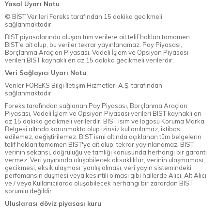
Yasal Uyarı Notu
© BİST Verileri Foreks tarafından 15 dakika gecikmeli
sağlanmaktadır.
BIST piyasalarında oluşan tüm verilere ait telif hakları tamamen
BIST'e ait olup, bu veriler tekrar yayınlanamaz. Pay Piyasası,
Borçlanma Araçları Piyasası, Vadeli İşlem ve Opsiyon Piyasası
verileri BIST kaynaklı en az 15 dakika gecikmeli verilerdir.
Veri Sağlayıcı Uyarı Notu
Veriler FOREKS Bilgi İletişim Hizmetleri A.Ş. tarafından
sağlanmaktadır.
Foreks tarafından sağlanan Pay Piyasası, Borçlanma Araçları
Piyasası, Vadeli İşlem ve Opsiyon Piyasası verileri BIST kaynaklı en
az 15 dakika gecikmeli verilerdir. BIST isim ve logosu Koruma Marka
Belgesi altında korunmakta olup izinsiz kullanılamaz, iktibas
edilemez, değiştirilemez. BIST ismi altında açıklanan tüm belgelerin
telif hakları tamamen BIST'ye ait olup, tekrar yayınlanamaz. BIST,
verinin sekansı, doğruluğu ve tamlığı konusunda herhangi bir garanti
vermez. Veri yayınında oluşabilecek aksaklıklar, verinin ulaşmaması,
gecikmesi, eksik ulaşması, yanlış olması, veri yayın sistemindeki
perfomansın düşmesi veya kesintili olması gibi hallerde Alıcı, Alt Alıcı
ve / veya Kullanıcılarda oluşabilecek herhangi bir zarardan BIST
sorumlu değildir.
Uluslarası döviz piyasası kuru