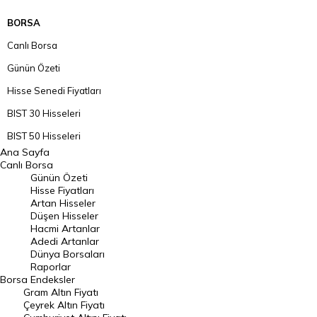
BORSA
Canlı Borsa
Günün Özeti
Hisse Senedi Fiyatları
BIST 30 Hisseleri
BIST 50 Hisseleri
Ana Sayfa
BIST 100 Hisseleri
Canlı Borsa
Günün Özeti
En Çok Artan Hisseler
Hisse Fiyatları
Artan Hisseler
En Çok Düşen Hisseler
Düşen Hisseler
Hacmi Artanlar
Hacmi Artanlar
Adedi Artanlar
Geçmiş Kapanışlar
Dünya Borsaları
Raporlar
Dünya Borsaları
Borsa
Endeksler
Gram Altın Fiyatı
Raporlar
Çeyrek Altın Fiyatı
Endeksler