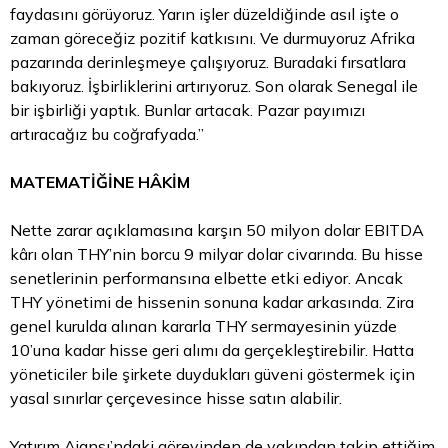
faydasını görüyoruz. Yarın işler düzeldiğinde asıl işte o
zaman göreceğiz pozitif katkısını. Ve durmuyoruz Afrika
pazarında derinleşmeye çalışıyoruz. Buradaki fırsatlara
bakıyoruz. İşbirliklerini artırıyoruz. Son olarak Senegal ile
bir işbirliği yaptık. Bunlar artacak. Pazar payımızı
artıracağız bu coğrafyada.”
MATEMATİĞİNE HÂKİM
Nette zarar açıklamasına karşın 50 milyon
dolar
EBITDA
kârı olan THY’nin borcu 9 milyar dolar civarında. Bu hisse
senetlerinin performansına elbette etki ediyor. Ancak
THY yönetimi de hissenin sonuna kadar arkasında. Zira
genel kurulda alınan kararla THY sermayesinin yüzde
10’una kadar hisse geri alımı da gerçekleştirebilir. Hatta
yöneticiler bile şirkete duydukları güveni göstermek için
yasal sınırlar çerçevesince hisse satın alabilir.
Yatırım Ajansı’ndaki görevinden de yakından takip ettiğim