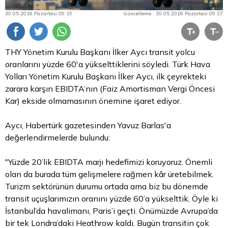
30.05.2016 Pazartesi 09:19
Güncelleme : 30.05.2016 Pazartesi 09:37
THY Yönetim Kurulu Başkanı İlker Aycı transit yolcu
oranlarını yüzde 60'a yükselttiklerini söyledi. Türk Hava
Yolları Yönetim Kurulu Başkanı İlker Aycı, ilk çeyrekteki
zarara karşın EBIDTA’nın (Faiz Amortisman Vergi Öncesi
Kar) ekside olmamasının önemine işaret ediyor.
Aycı, Habertürk gazetesinden Yavuz Barlas'a
değerlendirmelerde bulundu:
"Yüzde 20’lik EBIDTA marjı hedefimizi koruyoruz. Önemli
olan da burada tüm gelişmelere rağmen kâr üretebilmek.
Turizm sektörünün durumu ortada ama biz bu dönemde
transit uçuşlarımızın oranını yüzde 60’a yükselttik. Öyle ki
İstanbul’da havalimanı, Paris’i geçti. Önümüzde Avrupa’da
bir tek Londra’daki Heathrow kaldı. Bugün transitin çok