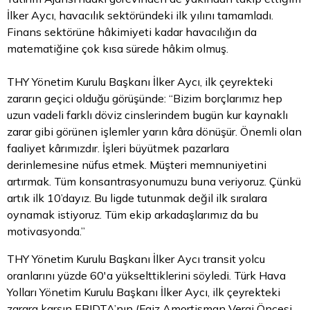
İlker Aycı, havacılık sektöründeki ilk yılını tamamladı.
Finans sektörüne hâkimiyeti kadar havacılığın da
matematiğine çok kısa sürede hâkim olmuş.
THY Yönetim Kurulu Başkanı İlker Aycı, ilk çeyrekteki
zararın geçici olduğu görüşünde: “Bizim borçlarımız hep
uzun vadeli farklı
döviz
cinslerindem bugün kur kaynaklı
zarar gibi görünen işlemler yarın kâra dönüşür. Önemli olan
faaliyet kârımızdır. İşleri büyütmek pazarlara
derinlemesine nüfus etmek. Müşteri memnuniyetini
artırmak. Tüm konsantrasyonumuzu buna veriyoruz. Çünkü
artık ilk 10’dayız. Bu ligde tutunmak değil ilk sıralara
oynamak istiyoruz. Tüm ekip arkadaşlarımız da bu
motivasyonda.”
THY Yönetim Kurulu Başkanı İlker Aycı transit yolcu
oranlarını yüzde 60'a yükselttiklerini söyledi. Türk Hava
Yolları Yönetim Kurulu Başkanı İlker Aycı, ilk çeyrekteki
zarara karşın EBIDTA’nın (Faiz Amortisman Vergi Öncesi