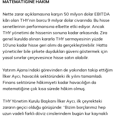
MATEMATİĞİNE HÂKİM
Nette zarar açıklamasına karşın 50 milyon dolar EBITDA
kârı olan THY’nin borcu 9 milyar dolar civarında. Bu hisse
senetlerinin performansına elbette etki ediyor. Ancak
THY yönetimi de hissenin sonuna kadar arkasında. Zira
genel kurulda alınan kararla THY sermayesinin yüzde
10’una kadar hisse geri alımı da gerçekleştirebilir. Hatta
yöneticiler bile şirkete duydukları güveni göstermek için
yasal sınırlar çerçevesince hisse satın alabilir.
Yatırım Ajansı’ndaki görevinden de yakından takip ettiğim
İlker Aycı, havacılık sektöründeki ilk yılını tamamladı.
Finans sektörüne hâkimiyeti kadar havacılığın da
matematiğine çok kısa sürede hâkim olmuş.
THY Yönetim Kurulu Başkanı İlker Aycı, ilk çeyrekteki
zararın geçici olduğu görüşünde: “Bizim borçlarımız hep
uzun vadeli farklı döviz cinslerindem bugün kur kaynaklı