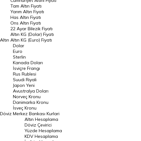
Cumhuriyet Altını Fiyatı
Tam Altın Fiyatı
Yarım Altın Fiyatı
DÖVİZ
Has Altın Fiyatı
Ons Altın Fiyatı
Döviz Kuru
22 Ayar Bilezik Fiyatı
Dolar Kuru
Altın KG (Dolar) Fiyatı
Altın
Altın KG (Euro) Fiyatı
Euro Kuru
Dolar
Euro
Pound Kuru
Sterlin
Kanada Doları
Frank Kuru
İsviçre Frangı
Riyal Kuru
Rus Rublesi
Suudi Riyali
Avustralya Doları
Japon Yeni
Avustralya Doları
Danimarka Kronu Kuru
Norveç Kronu
Danimarka Kronu
Kanada Doları Kuru
İsveç Kronu
Döviz
Merkez Bankası Kurlari
Norveç Kronu Kuru
Altın Hesaplama
İsveç Kronu Kuru
Döviz Çevirici
Yüzde Hesaplama
Japon Yeni Kuru
KDV Hesaplama