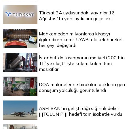
Türksat 3A uydusundaki yayınlar 16
Ağustos`ta yeni uydulara geçecek
Mahkemeden milyonlarca kiracıyı
ilgilendiren karar: UYAP’taki tek hareket
her şeyi değiştirdi
İstanbul`da taşınmanın maliyeti 200 bin
TL`ye ulaştı! İşte kalem kalem tüm
masraflar
DOA makinelerine bırakılan atıkların geri
dönüşüm yolculuğu görüntülendi
ASELSAN`ın geliştirdiği sığınak delici
|||TOLUN P||| hedefi tam isabetle vurdu