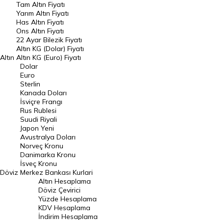
Tam Altın Fiyatı
Yarım Altın Fiyatı
DÖVİZ
Has Altın Fiyatı
Ons Altın Fiyatı
Döviz Kuru
22 Ayar Bilezik Fiyatı
Dolar Kuru
Altın KG (Dolar) Fiyatı
Altın
Altın KG (Euro) Fiyatı
Euro Kuru
Dolar
Euro
Pound Kuru
Sterlin
Kanada Doları
Frank Kuru
İsviçre Frangı
Riyal Kuru
Rus Rublesi
Suudi Riyali
Avustralya Doları
Japon Yeni
Avustralya Doları
Danimarka Kronu Kuru
Norveç Kronu
Danimarka Kronu
Kanada Doları Kuru
İsveç Kronu
Döviz
Merkez Bankası Kurlari
Norveç Kronu Kuru
Altın Hesaplama
İsveç Kronu Kuru
Döviz Çevirici
Yüzde Hesaplama
Japon Yeni Kuru
KDV Hesaplama
İndirim Hesaplama