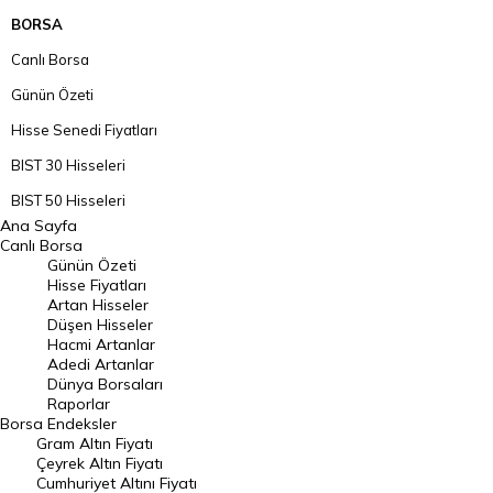
BORSA
Canlı Borsa
Günün Özeti
Hisse Senedi Fiyatları
BIST 30 Hisseleri
BIST 50 Hisseleri
Ana Sayfa
BIST 100 Hisseleri
Canlı Borsa
Günün Özeti
En Çok Artan Hisseler
Hisse Fiyatları
Artan Hisseler
En Çok Düşen Hisseler
Düşen Hisseler
Hacmi Artanlar
Hacmi Artanlar
Adedi Artanlar
Geçmiş Kapanışlar
Dünya Borsaları
Raporlar
Dünya Borsaları
Borsa
Endeksler
Gram Altın Fiyatı
Raporlar
Çeyrek Altın Fiyatı
Endeksler
Cumhuriyet Altını Fiyatı