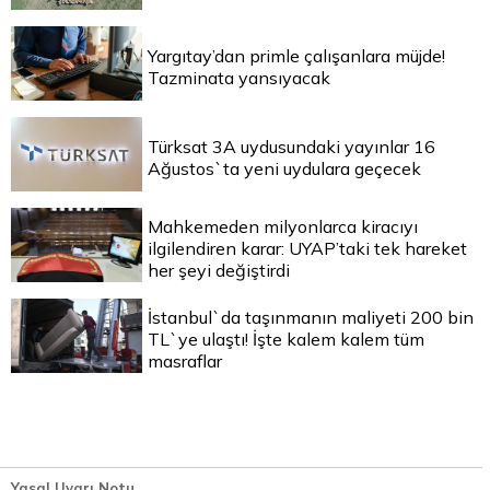
Yargıtay’dan primle çalışanlara müjde!
Tazminata yansıyacak
Türksat 3A uydusundaki yayınlar 16
Ağustos`ta yeni uydulara geçecek
Mahkemeden milyonlarca kiracıyı
ilgilendiren karar: UYAP’taki tek hareket
her şeyi değiştirdi
İstanbul`da taşınmanın maliyeti 200 bin
TL`ye ulaştı! İşte kalem kalem tüm
masraflar
Yasal Uyarı Notu