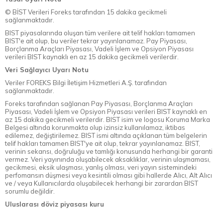
© BİST Verileri Foreks tarafından 15 dakika gecikmeli
sağlanmaktadır.
BIST piyasalarında oluşan tüm verilere ait telif hakları tamamen
BIST'e ait olup, bu veriler tekrar yayınlanamaz. Pay Piyasası,
Borçlanma Araçları Piyasası, Vadeli İşlem ve Opsiyon Piyasası
verileri BIST kaynaklı en az 15 dakika gecikmeli verilerdir.
Veri Sağlayıcı Uyarı Notu
Veriler FOREKS Bilgi İletişim Hizmetleri A.Ş. tarafından
sağlanmaktadır.
Foreks tarafından sağlanan Pay Piyasası, Borçlanma Araçları
Piyasası, Vadeli İşlem ve Opsiyon Piyasası verileri BIST kaynaklı en
az 15 dakika gecikmeli verilerdir. BIST isim ve logosu Koruma Marka
Belgesi altında korunmakta olup izinsiz kullanılamaz, iktibas
edilemez, değiştirilemez. BIST ismi altında açıklanan tüm belgelerin
telif hakları tamamen BIST'ye ait olup, tekrar yayınlanamaz. BIST,
verinin sekansı, doğruluğu ve tamlığı konusunda herhangi bir garanti
vermez. Veri yayınında oluşabilecek aksaklıklar, verinin ulaşmaması,
gecikmesi, eksik ulaşması, yanlış olması, veri yayın sistemindeki
perfomansın düşmesi veya kesintili olması gibi hallerde Alıcı, Alt Alıcı
ve / veya Kullanıcılarda oluşabilecek herhangi bir zarardan BIST
sorumlu değildir.
Uluslarası döviz piyasası kuru