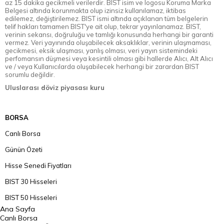
az 15 dakika gecikmeli verilerdir. BIST isim ve logosu Koruma Marka
Belgesi altında korunmakta olup izinsiz kullanılamaz, iktibas
edilemez, değiştirilemez. BIST ismi altında açıklanan tüm belgelerin
telif hakları tamamen BIST'ye ait olup, tekrar yayınlanamaz. BIST,
verinin sekansı, doğruluğu ve tamlığı konusunda herhangi bir garanti
vermez. Veri yayınında oluşabilecek aksaklıklar, verinin ulaşmaması,
gecikmesi, eksik ulaşması, yanlış olması, veri yayın sistemindeki
perfomansın düşmesi veya kesintili olması gibi hallerde Alıcı, Alt Alıcı
ve / veya Kullanıcılarda oluşabilecek herhangi bir zarardan BIST
sorumlu değildir.
Uluslarası döviz piyasası kuru
BORSA
Canlı Borsa
Günün Özeti
Hisse Senedi Fiyatları
BIST 30 Hisseleri
BIST 50 Hisseleri
Ana Sayfa
BIST 100 Hisseleri
Canlı Borsa