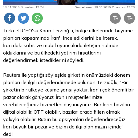
18.01.2016 Pazartesi 12:24
Güncelleme : 18.01.2016 Pazartesi 17:59
Turkcell CEO'su Kaan Terzioğlu, bölge ülkelerinde büyüme
planları kapsamında İran'ı incelediklerini belirterek,
İran'daki sabit ve mobil oyuncularla iletişim halinde
olduklarını ve bu ülkedeki yatırım fırsatlarını
değerlendirmek istediklerini söyledi.
Reuters ile yaptığı söyleşide şirketin önümüzdeki dönem
planları ile ilgili değerlendirmede bulunan Terzioğlu, "Bir
şirketin bir ülkeye küsme şansı yoktur. İran'ı çok önemli bir
pazar olarak görüyoruz. İranlı müşterilerimize
verebileceğimiz hizmetleri düşünüyoruz. Bunların bazıları
dijital olabilir, OTT olabilir, bazıları orada fiilen olmak
yoluyla olabilir. Bütün bu opsiyonları değerlendireceğiz.
İran büyük bir pazar ve
bizim
de ilgi alanımızın içinde"
dedi.