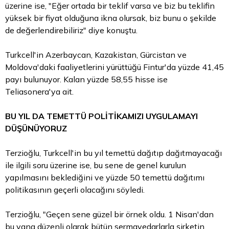
üzerine ise, "Eğer ortada bir teklif varsa ve biz bu teklifin
yüksek bir fiyat olduğuna ikna olursak, biz bunu o şekilde
de değerlendirebiliriz" diye konuştu.
Turkcell'in Azerbaycan, Kazakistan, Gürcistan ve
Moldova'daki faaliyetlerini yürüttüğü Fintur'da yüzde 41,45
payı bulunuyor. Kalan yüzde 58,55 hisse ise
Teliasonera'ya ait.
BU YIL DA TEMETTÜ POLİTİKAMIZI UYGULAMAYI
DÜŞÜNÜYORUZ
Terzioğlu, Turkcell'in bu yıl temettü dağıtıp dağıtmayacağı
ile ilgili soru üzerine ise, bu sene de genel kurulun
yapılmasını beklediğini ve yüzde 50 temettü dağıtımı
politikasının geçerli olacağını söyledi.
Terzioğlu, "Geçen sene güzel bir örnek oldu. 1 Nisan'dan
bu yana düzenli olarak bütün sermayedarlarla şirketin