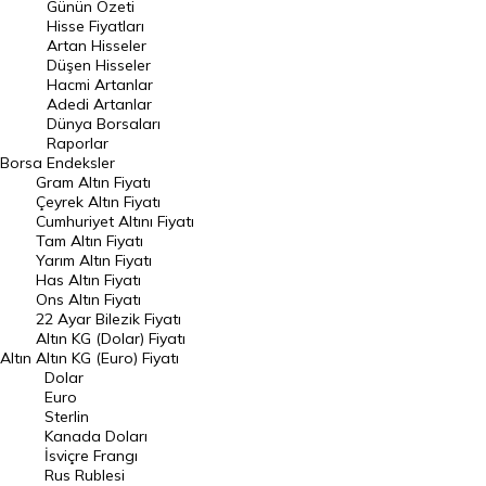
Günün Özeti
En Çok Artan Hisseler
Hisse Fiyatları
Artan Hisseler
En Çok Düşen Hisseler
Düşen Hisseler
Hacmi Artanlar
Hacmi Artanlar
Adedi Artanlar
Geçmiş Kapanışlar
Dünya Borsaları
Raporlar
Dünya Borsaları
Borsa
Endeksler
Gram Altın Fiyatı
Raporlar
Çeyrek Altın Fiyatı
Endeksler
Cumhuriyet Altını Fiyatı
Tam Altın Fiyatı
Yarım Altın Fiyatı
DÖVİZ
Has Altın Fiyatı
Ons Altın Fiyatı
Döviz Kuru
22 Ayar Bilezik Fiyatı
Dolar Kuru
Altın KG (Dolar) Fiyatı
Altın
Altın KG (Euro) Fiyatı
Euro Kuru
Dolar
Euro
Pound Kuru
Sterlin
Kanada Doları
Frank Kuru
İsviçre Frangı
Riyal Kuru
Rus Rublesi