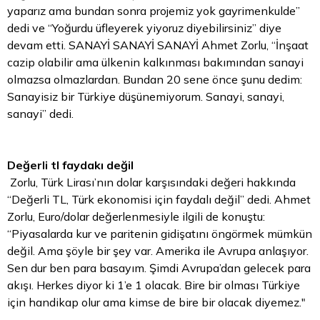
yaparız ama bundan sonra projemiz yok gayrimenkulde”
dedi ve “Yoğurdu üfleyerek yiyoruz diyebilirsiniz” diye
devam etti. SANAYİ SANAYİ SANAYİ Ahmet Zorlu, “İnşaat
cazip olabilir ama ülkenin kalkınması bakımından sanayi
olmazsa olmazlardan. Bundan 20 sene önce şunu dedim:
Sanayisiz bir Türkiye düşünemiyorum. Sanayi, sanayi,
sanayi” dedi.
Değerli
tl
faydakı değil
Zorlu, Türk Lirası’nın dolar karşısındaki değeri hakkında
“Değerli TL, Türk ekonomisi için faydalı değil” dedi. Ahmet
Zorlu, Euro/dolar değerlenmesiyle ilgili de konuştu:
“Piyasalarda kur ve paritenin gidişatını öngörmek mümkün
değil. Ama şöyle bir şey var. Amerika ile Avrupa anlaşıyor.
Sen dur ben para basayım. Şimdi Avrupa’dan gelecek para
akışı. Herkes diyor ki 1’e 1 olacak. Bire bir olması Türkiye
için handikap olur ama kimse de bire bir olacak diyemez."