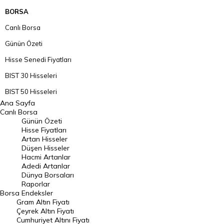
BORSA
Canlı Borsa
Günün Özeti
Hisse Senedi Fiyatları
BIST 30 Hisseleri
BIST 50 Hisseleri
Ana Sayfa
BIST 100 Hisseleri
Canlı Borsa
Günün Özeti
En Çok Artan Hisseler
Hisse Fiyatları
Artan Hisseler
En Çok Düşen Hisseler
Düşen Hisseler
Hacmi Artanlar
Hacmi Artanlar
Adedi Artanlar
Geçmiş Kapanışlar
Dünya Borsaları
Raporlar
Dünya Borsaları
Borsa
Endeksler
Gram Altın Fiyatı
Raporlar
Çeyrek Altın Fiyatı
Endeksler
Cumhuriyet Altını Fiyatı