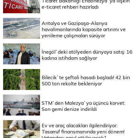
Ticaret Bakanlığı Endonezya`ya ilişkin
e-ticaret rehberi hazırladı
Antalya ve Gazipaşa-Alanya
havalimanlarında kapasite artırımı ve
yenileme çalışmaları sürüyor
İnegöl`deki atölyeden dünyaya satış: 16
kadına istihdam sağlıyor
Bilecik`te şeftali hasadı başladı! 42 bin
500 ton rekolte bekleniyor
STM`den Malezya`ya üçüncü korvet:
Son gemi denize indirildi
Ev ve araç alacakları ilgilendiriyor:
Tasarruf finansmanında yeni dönem!
Vatandaşı nasıl etkileyecek?