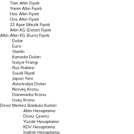
Tam Altın Fiyatı
Yarım Altın Fiyatı
DÖVİZ
Has Altın Fiyatı
Ons Altın Fiyatı
Döviz Kuru
22 Ayar Bilezik Fiyatı
Dolar Kuru
Altın KG (Dolar) Fiyatı
Altın
Altın KG (Euro) Fiyatı
Euro Kuru
Dolar
Euro
Pound Kuru
Sterlin
Kanada Doları
Frank Kuru
İsviçre Frangı
Riyal Kuru
Rus Rublesi
Suudi Riyali
Avustralya Doları
Japon Yeni
Avustralya Doları
Danimarka Kronu Kuru
Norveç Kronu
Danimarka Kronu
Kanada Doları Kuru
İsveç Kronu
Döviz
Merkez Bankası Kurlari
Norveç Kronu Kuru
Altın Hesaplama
İsveç Kronu Kuru
Döviz Çevirici
Yüzde Hesaplama
Japon Yeni Kuru
KDV Hesaplama
İndirim Hesaplama