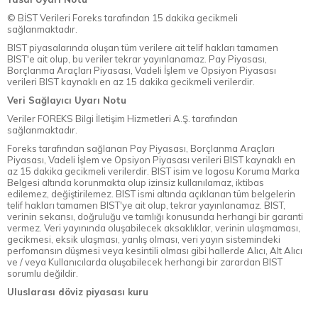
© BİST Verileri Foreks tarafından 15 dakika gecikmeli
sağlanmaktadır.
BIST piyasalarında oluşan tüm verilere ait telif hakları tamamen
BIST'e ait olup, bu veriler tekrar yayınlanamaz. Pay Piyasası,
Borçlanma Araçları Piyasası, Vadeli İşlem ve Opsiyon Piyasası
verileri BIST kaynaklı en az 15 dakika gecikmeli verilerdir.
Veri Sağlayıcı Uyarı Notu
Veriler FOREKS Bilgi İletişim Hizmetleri A.Ş. tarafından
sağlanmaktadır.
Foreks tarafından sağlanan Pay Piyasası, Borçlanma Araçları
Piyasası, Vadeli İşlem ve Opsiyon Piyasası verileri BIST kaynaklı en
az 15 dakika gecikmeli verilerdir. BIST isim ve logosu Koruma Marka
Belgesi altında korunmakta olup izinsiz kullanılamaz, iktibas
edilemez, değiştirilemez. BIST ismi altında açıklanan tüm belgelerin
telif hakları tamamen BIST'ye ait olup, tekrar yayınlanamaz. BIST,
verinin sekansı, doğruluğu ve tamlığı konusunda herhangi bir garanti
vermez. Veri yayınında oluşabilecek aksaklıklar, verinin ulaşmaması,
gecikmesi, eksik ulaşması, yanlış olması, veri yayın sistemindeki
perfomansın düşmesi veya kesintili olması gibi hallerde Alıcı, Alt Alıcı
ve / veya Kullanıcılarda oluşabilecek herhangi bir zarardan BIST
sorumlu değildir.
Uluslarası döviz piyasası kuru