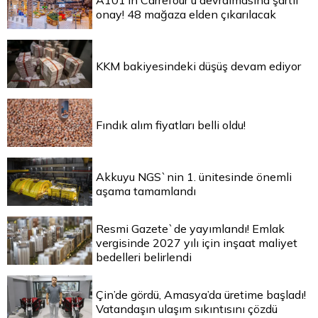
A101’in Carrefour’u devralmasına şartlı
onay! 48 mağaza elden çıkarılacak
KKM bakiyesindeki düşüş devam ediyor
Fındık alım fiyatları belli oldu!
Akkuyu NGS`nin 1. ünitesinde önemli
aşama tamamlandı
Resmi Gazete`de yayımlandı! Emlak
vergisinde 2027 yılı için inşaat maliyet
bedelleri belirlendi
Çin’de gördü, Amasya’da üretime başladı!
Vatandaşın ulaşım sıkıntısını çözdü