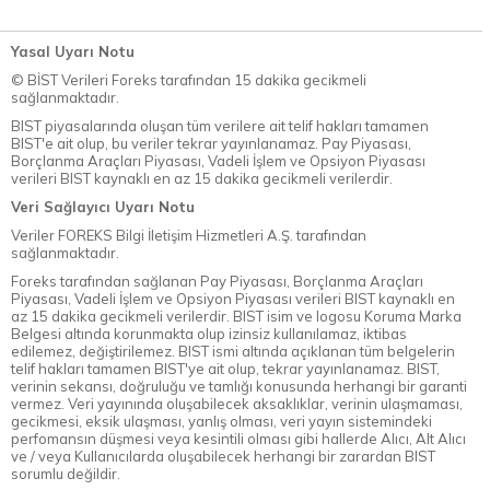
Yasal Uyarı Notu
© BİST Verileri Foreks tarafından 15 dakika gecikmeli
sağlanmaktadır.
BIST piyasalarında oluşan tüm verilere ait telif hakları tamamen
BIST'e ait olup, bu veriler tekrar yayınlanamaz. Pay Piyasası,
Borçlanma Araçları Piyasası, Vadeli İşlem ve Opsiyon Piyasası
verileri BIST kaynaklı en az 15 dakika gecikmeli verilerdir.
Veri Sağlayıcı Uyarı Notu
Veriler FOREKS Bilgi İletişim Hizmetleri A.Ş. tarafından
sağlanmaktadır.
Foreks tarafından sağlanan Pay Piyasası, Borçlanma Araçları
Piyasası, Vadeli İşlem ve Opsiyon Piyasası verileri BIST kaynaklı en
az 15 dakika gecikmeli verilerdir. BIST isim ve logosu Koruma Marka
Belgesi altında korunmakta olup izinsiz kullanılamaz, iktibas
edilemez, değiştirilemez. BIST ismi altında açıklanan tüm belgelerin
telif hakları tamamen BIST'ye ait olup, tekrar yayınlanamaz. BIST,
verinin sekansı, doğruluğu ve tamlığı konusunda herhangi bir garanti
vermez. Veri yayınında oluşabilecek aksaklıklar, verinin ulaşmaması,
gecikmesi, eksik ulaşması, yanlış olması, veri yayın sistemindeki
perfomansın düşmesi veya kesintili olması gibi hallerde Alıcı, Alt Alıcı
ve / veya Kullanıcılarda oluşabilecek herhangi bir zarardan BIST
sorumlu değildir.