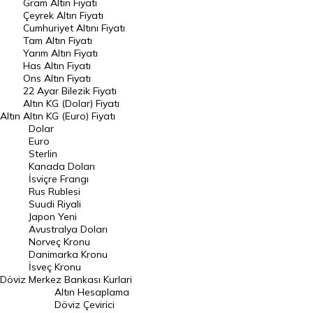
Gram Altın Fiyatı
Raporlar
Çeyrek Altın Fiyatı
Endeksler
Cumhuriyet Altını Fiyatı
Tam Altın Fiyatı
Yarım Altın Fiyatı
DÖVİZ
Has Altın Fiyatı
Ons Altın Fiyatı
Döviz Kuru
22 Ayar Bilezik Fiyatı
Dolar Kuru
Altın KG (Dolar) Fiyatı
Altın
Altın KG (Euro) Fiyatı
Euro Kuru
Dolar
Euro
Pound Kuru
Sterlin
Kanada Doları
Frank Kuru
İsviçre Frangı
Riyal Kuru
Rus Rublesi
Suudi Riyali
Avustralya Doları
Japon Yeni
Avustralya Doları
Danimarka Kronu Kuru
Norveç Kronu
Danimarka Kronu
Kanada Doları Kuru
İsveç Kronu
Döviz
Merkez Bankası Kurlari
Norveç Kronu Kuru
Altın Hesaplama
İsveç Kronu Kuru
Döviz Çevirici