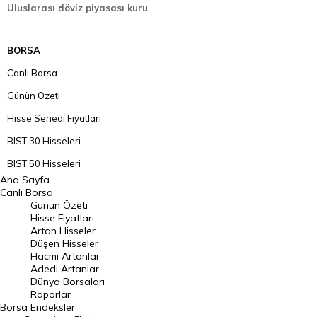
Uluslarası döviz piyasası kuru
BORSA
Canlı Borsa
Günün Özeti
Hisse Senedi Fiyatları
BIST 30 Hisseleri
BIST 50 Hisseleri
Ana Sayfa
BIST 100 Hisseleri
Canlı Borsa
Günün Özeti
En Çok Artan Hisseler
Hisse Fiyatları
Artan Hisseler
En Çok Düşen Hisseler
Düşen Hisseler
Hacmi Artanlar
Hacmi Artanlar
Adedi Artanlar
Geçmiş Kapanışlar
Dünya Borsaları
Raporlar
Dünya Borsaları
Borsa
Endeksler