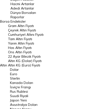
Hacmi Artanlar
Hacmi Artanlar
Adedi Artanlar
Geçmiş Kapanışlar
Dünya Borsaları
Raporlar
Dünya Borsaları
Borsa
Endeksler
Gram Altın Fiyatı
Raporlar
Çeyrek Altın Fiyatı
Endeksler
Cumhuriyet Altını Fiyatı
Tam Altın Fiyatı
Yarım Altın Fiyatı
DÖVİZ
Has Altın Fiyatı
Ons Altın Fiyatı
Döviz Kuru
22 Ayar Bilezik Fiyatı
Dolar Kuru
Altın KG (Dolar) Fiyatı
Altın
Altın KG (Euro) Fiyatı
Euro Kuru
Dolar
Euro
Pound Kuru
Sterlin
Kanada Doları
Frank Kuru
İsviçre Frangı
Riyal Kuru
Rus Rublesi
Suudi Riyali
Avustralya Doları
Japon Yeni
Avustralya Doları
Danimarka Kronu Kuru