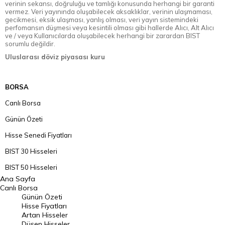
verinin sekansı, doğruluğu ve tamlığı konusunda herhangi bir garanti
vermez. Veri yayınında oluşabilecek aksaklıklar, verinin ulaşmaması,
gecikmesi, eksik ulaşması, yanlış olması, veri yayın sistemindeki
perfomansın düşmesi veya kesintili olması gibi hallerde Alıcı, Alt Alıcı
ve / veya Kullanıcılarda oluşabilecek herhangi bir zarardan BIST
sorumlu değildir.
Uluslarası döviz piyasası kuru
BORSA
Canlı Borsa
Günün Özeti
Hisse Senedi Fiyatları
BIST 30 Hisseleri
BIST 50 Hisseleri
Ana Sayfa
BIST 100 Hisseleri
Canlı Borsa
Günün Özeti
En Çok Artan Hisseler
Hisse Fiyatları
Artan Hisseler
En Çok Düşen Hisseler
Düşen Hisseler