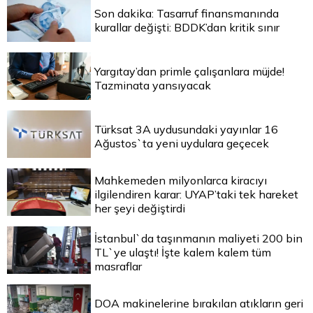
Son dakika: Tasarruf finansmanında
kurallar değişti: BDDK’dan kritik sınır
Yargıtay’dan primle çalışanlara müjde!
Tazminata yansıyacak
Türksat 3A uydusundaki yayınlar 16
Ağustos`ta yeni uydulara geçecek
Mahkemeden milyonlarca kiracıyı
ilgilendiren karar: UYAP’taki tek hareket
her şeyi değiştirdi
İstanbul`da taşınmanın maliyeti 200 bin
TL`ye ulaştı! İşte kalem kalem tüm
masraflar
DOA makinelerine bırakılan atıkların geri