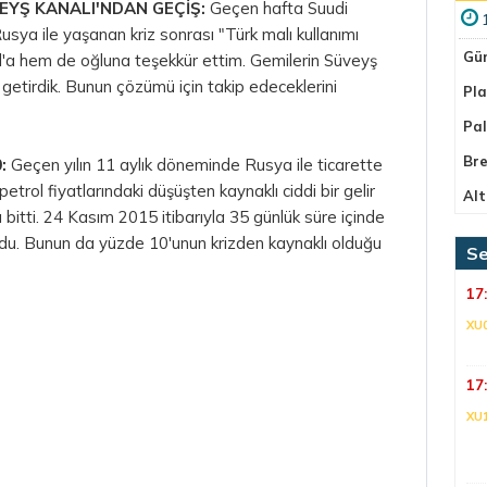
EYŞ KANALI'NDAN GEÇİŞ:
Geçen hafta Suudi
usya ile yaşanan kriz sonrası "Türk malı kullanımı
Gü
al'a hem de oğluna teşekkür ettim. Gemilerin Süveyş
ile getirdik. Bunun çözümü için takip edeceklerini
Pla
Pa
Bre
:
Geçen yılın 11 aylık döneminde Rusya ile ticarette
trol fiyatlarındaki düşüşten kaynaklı ciddi bir gelir
Alt
bitti. 24 Kasım 2015 itibarıyla 35 günlük süre içinde
ldu. Bunun da yüzde 10'unun krizden kaynaklı olduğu
Se
17
XU
17
XU