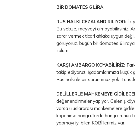
BİR DOMATES 6 LİRA
RUS HALKI CEZALANDIRILIYOR:
İlk 
Bu sebze, meyveyi almayabilirsiniz. Anc
zarar vermek ticari ahlaka uygun değil.
görüyoruz. bugün bir domates 6 liraya 
zulüm.
KARŞI AMBARGO KOYABİLİRİZ:
Fark
takip ediyoruz. İşadamlarımıza küçük ş
Rus halkı ile bir sorunumuz yok. Turist
DELİLLERLE MAHKEMEYE GİDİLECE
değerlendirmeler yapıyor. Gelen şikâyet
varsa uluslararası mahkemelere gidil
kapanırsa hangi ülkede hangi ürünün t
yapmayı iyi bilen KOBİ'lerimiz var.