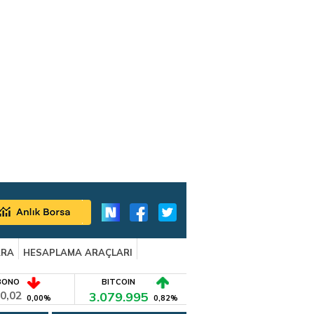
ARA
HESAPLAMA ARAÇLARI
BONO
BITCOIN
0,02
3.079.995
0,00%
0,82%