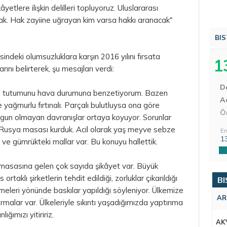
âyetlere ilişkin delilleri topluyoruz. Uluslararası
k. Hak zayiine uğrayan kim varsa hakkı aranacak"
BIS
ndeki olumsuzluklara karşın 2016 yılını fırsata
1
ını belirterek, şu mesajları verdi:
D
n tutumunu hava durumuna benzetiyorum. Bazen
Aç
 yağmurlu fırtınalı. Parçalı bulutluysa ona göre
Ö
ygun olmayan davranışlar ortaya koyuyor. Sorunlar
z Rusya masası kurduk. Acil olarak yaş meyve sebze
En
1
ki ve gümrükteki mallar var. Bu konuyu hallettik.
asasına gelen çok sayıda şikâyet var. Büyük
rtaklı şirketlerin tehdit edildiği, zorluklar çıkarıldığı
BI
etmeleri yönünde baskılar yapıldığı söyleniyor. Ülkemize
AR
irmalar var. Ülkeleriyle sıkıntı yaşadığımızda yaptırıma
ğımızı yitiririz.
AK