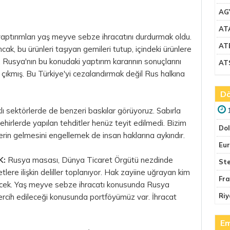
AG
AT
yaptırımları yaş meyve sebze ihracatını durdurmak oldu.
AT
ak, bu ürünleri taşıyan gemileri tutup, içindeki ürünlere
 Rusya'nın bu konudaki yaptırım kararının sonuçlarını
AT
çıkmış. Bu Türkiye'yi cezalandırmak değil Rus halkına
Dö
lı sektörlerde de benzeri baskılar görüyoruz. Sabırla
ehirlerde yapılan tehditler henüz teyit edilmedi.
Bizim
Do
lerin gelmesini engellemek de insan haklarına aykırıdır.
Eu
K:
Rusya masası, Dünya Ticaret Örgütü nezdinde
Ste
lere ilişkin deliller toplanıyor. Hak zayiine uğrayan kim
Fr
ecek. Yaş meyve sebze ihracatı konusunda Rusya
Riy
ercih edileceği konusunda portföyümüz var. İhracat
Em