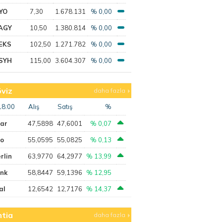
YO
7,30
1.678.131
% 0,00
AGY
10,50
1.380.814
% 0,00
EKS
102,50
1.271.782
% 0,00
SYH
115,00
3.604.307
% 0,00
viz
daha fazla
18:00
Alış
Satış
%
lar
47,5898
47,6001
% 0,07
ro
55,0595
55,0825
% 0,13
rlin
63,9770
64,2977
% 13,99
ank
58,8447
59,1396
% 12,95
al
12,6542
12,7176
% 14,37
tia
daha fazla