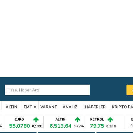
ALTIN
EMTİA
VARANT
ANALİZ
HABERLER
KRİPTO P
EURO
ALTIN
PETROL
55,0780
6.513,64
79,75
4
%
0,13%
0,27%
0,38%