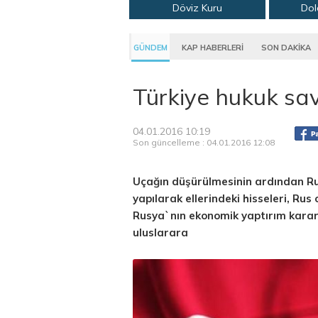
Döviz Kuru
Dol
GÜNDEM
KAP HABERLERİ
SON DAKİKA
Türkiye hukuk sav
04.01.2016 10:19
Son güncelleme : 04.01.2016 12:08
Uçağın düşürülmesinin ardından Ru
yapılarak ellerindeki hisseleri, Rus
Rusya`nın ekonomik yaptırım karar
uluslarara