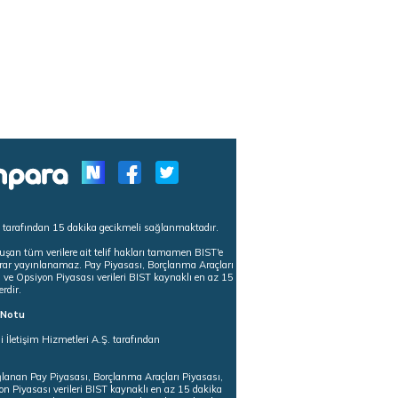
s tarafından 15 dakika gecikmeli sağlanmaktadır.
uşan tüm verilere ait telif hakları tamamen BIST'e
tekrar yayınlanamaz. Pay Piyasası, Borçlanma Araçları
m ve Opsiyon Piyasası verileri BIST kaynaklı en az 15
erdir.
ı Notu
i İletişim Hizmetleri A.Ş. tarafından
ğlanan Pay Piyasası, Borçlanma Araçları Piyasası,
on Piyasası verileri BIST kaynaklı en az 15 dakika