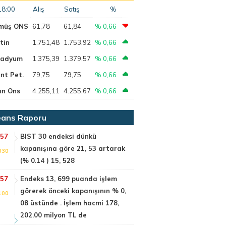
18:00
Alış
Satış
%
müş ONS
61,78
61,84
% 0,66
tin
1.751,48
1.753,92
% 0,66
ladyum
1.375,39
1.379,57
% 0,66
nt Pet.
79,75
79,75
% 0,66
ın Ons
4.255,11
4.255,67
% 0,66
ans Raporu
:57
BIST 30 endeksi dünkü
kapanışına göre 21, 53 artarak
030
(% 0.14 ) 15, 528
:57
Endeks 13, 699 puanda işlem
görerek önceki kapanışının % 0,
100
08 üstünde . İşlem hacmi 178,
202.00 milyon TL de