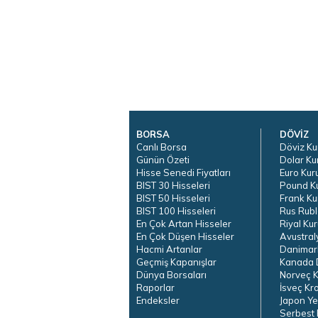
BORSA
DÖVİZ
Canlı Borsa
Döviz Ku
Günün Özeti
Dolar Ku
Hisse Senedi Fiyatları
Euro Kur
BIST 30 Hisseleri
Pound K
BIST 50 Hisseleri
Frank Ku
BIST 100 Hisseleri
Rus Rubl
En Çok Artan Hisseler
Riyal Kur
En Çok Düşen Hisseler
Avustral
Hacmi Artanlar
Danimar
Geçmiş Kapanışlar
Kanada D
Dünya Borsaları
Norveç K
Raporlar
İsveç Kr
Endeksler
Japon Ye
Serbest 