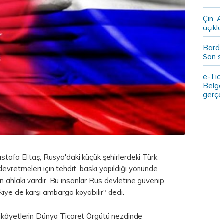
Çin,
açıkl
Bard
Son 
e-Tic
Belge
gerçe
fa Elitaş, Rusya'daki küçük şehirlerdeki Türk
 devretmeleri için tehdit, baskı yapıldığı yönünde
tin ahlakı vardır. Bu insanlar Rus devletine güvenip
rkiye de karşı ambargo koyabilir" dedi.
ikâyetlerin Dünya Ticaret Örgütü nezdinde