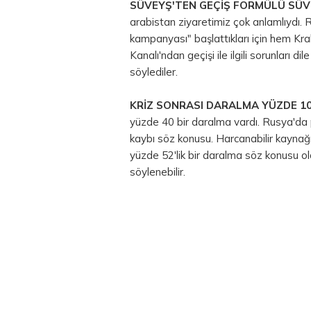
SÜVEYŞ'TEN GEÇİŞ FORMÜLÜ SÜV
arabistan ziyaretimiz çok anlamlıydı. R
kampanyası" başlattıkları için hem Kr
Kanalı'ndan geçişi ile ilgili sorunları d
söylediler.
KRİZ SONRASI DARALMA YÜZDE 10
yüzde 40 bir daralma vardı. Rusya'da pe
kaybı söz konusu. Harcanabilir kaynağı 
yüzde 52'lik bir daralma söz konusu o
söylenebilir.