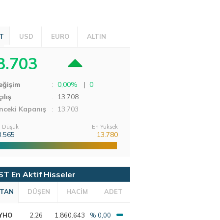
T
USD
EURO
ALTIN
3.703
eğişim
:
0,00%
|
0
ılış
:
13.708
nceki Kapanış
: 13.703
 Düşük
En Yüksek
3.565
13.780
ST En Aktif Hisseler
TAN
DÜŞEN
HACİM
ADET
YHO
2,26
1.860.643
% 0,00