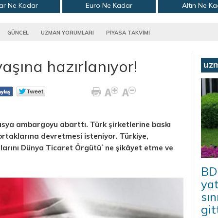
ar Ne Kadar
Euro Ne Kadar
Altın Ne K
GÜNCEL
UZMAN YORUMLARI
PİYASA TAKVİMİ
aşına hazırlanıyor!
uz
sya ambargoyu abarttı. Türk şirketlerine baskı
 ortaklarına devretmesi isteniyor. Türkiye,
larını Dünya Ticaret Örgütü`ne şikâyet etme ve
BD
yat
sın
git