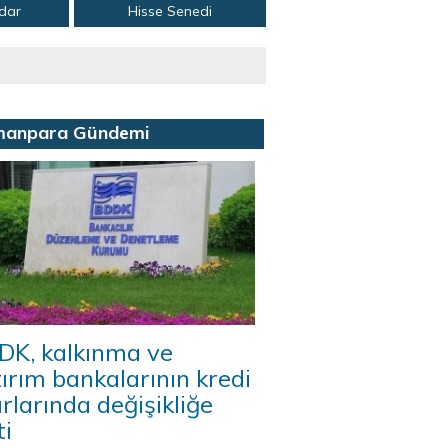
adar
Hisse Senedi
manpara Gündemi
DK, kalkınma ve
ırım bankalarının kredi
ırlarında değişikliğe
ti