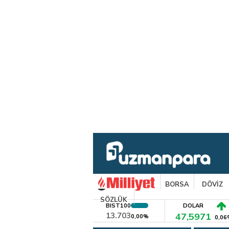
BORSA
DÖVİZ
SÖZLÜK
BIST100
DOLAR
13.703
47,5971
0,00%
0,06