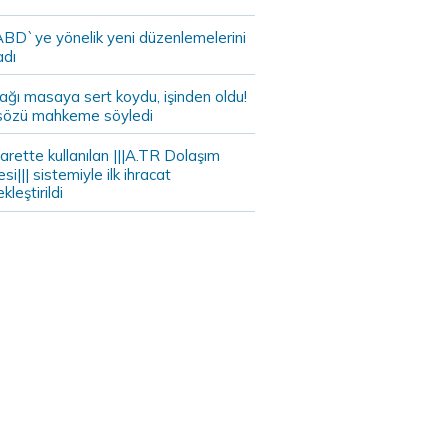
 ABD`ye yönelik yeni düzenlemelerini
adı
ağı masaya sert koydu, işinden oldu!
sözü mahkeme söyledi
arette kullanılan |||A.TR Dolaşım
si||| sistemiyle ilk ihracat
kleştirildi