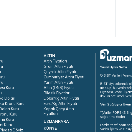
ALTIN
ru
Altın Fiyatları
ru
Gram Altın Fiyatı
Yasal Uyarı Notu
u
Çeyrek Altın Fiyatı
© BİST Verileri Forek
uru
Cumhuriyet Altını Fiyatı
ru
Yarım Altın Fiyatı
BIST piyasalarında ol
esi Kuru
Altın (ONS) Fiyatı
ait olup, bu veriler 
Piyasası, Vadeli İşle
u
Bilezik Fiyatları
dakika gecikmeli veril
ya Doları
Dolar/Kg Altın Fiyatı
ka Kronu Kuru
Euro/Kg Altın Fiyatı
Veri Sağlayıcı Uyar
oları Kuru
Kapalı Çarşı Altın
*(Veriler FOREKS Bilg
Fiyatları
ronu Kuru
sağlanmaktadır)
onu Kuru
UZMANPARA
ni Kuru
Foreks tarafından sa
KÜNYE
Vadeli İşlem ve Opsiy
Piyasa Döviz