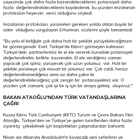
sayesinde çok daha fazla kazanabileceklerini, potansiyeli daha
fazla değerlendirebileceklerini kaydederek, bu yüzden imzalanan
protokolün heyecan verici olduğunu söyledi.
İmzalanan protokolün, yürümeleri gereken yolda atılan büyük bir
adım olduğunu vurgulayan Erhürman, sözlerini şöyle tamamladı:
"Bu yolu el birliğiyle çok daha hızlı bir şekilde yürüyebileceğimizin
bir göstergesidir. Evet, Türkiye'de Kıbrıs'ı görmeyen kalmasın.
Türkiye'deki partnerlerimiz ile el ele vererek buradaki potansiyeli
değerlendirelim, birlikte kazanalım. El ele verdiğimiz zaman
yapacak çok işimiz, yürüyecek çok uzun yolumuz var. Hızlı bir
şekilde yürümeye çok müsait bir yolumuz var. Çok ciddi, henüz
değerlendiremediğimiz ama az daha çaba ile
değerlendirebileceğimiz çok zengin bir potansiyelimiz var. O
yüzden çok zamanlı, çok iyi bir iş için bir araya gelmiş oluyoruz."
BAKAN
ATAOĞLU'NDAN TÜRK VATANDAŞLARINA
ÇAĞRI
Kuzey Kıbrıs Türk Cumhuriyeti (KKTC) Turizm ve Çevre Bakanı Fikri
Ataoğlu, Türkiye'den ve Türkiye'ye gelen turistlerden daha fazla
ziyaretçi çekebilmek için başlattıkları çalışmalardan bahsetti.
Nisan ayı itibarıyla AnadoluJet'in koyacağı yeni seferlerin ve