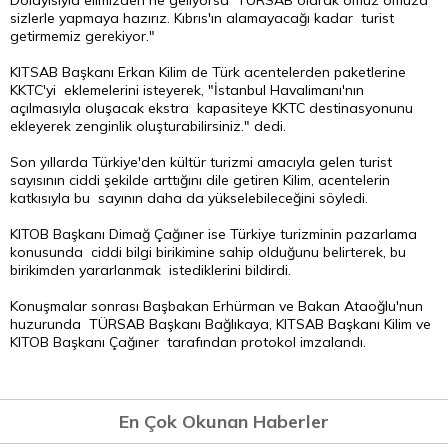
Dolayısıyla elimizden ne geliyorsa TÜRSAB olarak omuz omuza
sizlerle yapmaya hazırız. Kıbrıs'ın alamayacağı kadar turist
getirmemiz gerekiyor."
KITSAB Başkanı Erkan Kilim de Türk acentelerden paketlerine
KKTC'yi eklemelerini isteyerek, "İstanbul Havalimanı'nın
açılmasıyla oluşacak ekstra kapasiteye KKTC destinasyonunu
ekleyerek zenginlik oluşturabilirsiniz." dedi.
Son yıllarda Türkiye'den kültür turizmi amacıyla gelen turist
sayısının ciddi şekilde arttığını dile getiren Kilim, acentelerin
katkısıyla bu sayının daha da yükselebileceğini söyledi.
KITOB Başkanı Dimağ Çağıner ise Türkiye turizminin pazarlama
konusunda ciddi bilgi birikimine sahip olduğunu belirterek, bu
birikimden yararlanmak istediklerini bildirdi.
Konuşmalar sonrası Başbakan Erhürman ve Bakan Ataoğlu'nun
huzurunda TÜRSAB Başkanı Bağlıkaya, KITSAB Başkanı Kilim ve
KITOB Başkanı Çağıner tarafından protokol imzalandı.
En Çok Okunan Haberler