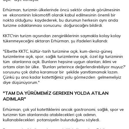
Erhürman, turizmin ülkelerinde öncü sektör olarak görülmesinin
ve ekonominin lokomotifi olarak kabul edilmesinin önemli bir
nokta olduğunu kaydederek, bu durumun herkesin aynı anda
turizme odaklanması sonucunu doğuracağını bildirdi.
KKTC'nin turizm açısından zenginliklerinin saymakla kolay kolay
tükenmeyeceğini aktaran Erhürman, şu ifadeleri kullandı:
"Elbette KKTC, kültür-tarih turizmine açık, kum-deniz-güneş
turizmlerine açık, spor, sağlık turizmlerine açık, özel ilgi turizminin
tüm alanlarına açık. Bunların hepsine uygun alanları, iklimi ve
ortamı olan bir ülke. 'Bunları yeterince değerlendirebiliyor muyuz?'
sorusunu çok daha karamsar bir şekilde yanıtlamamak lazım.
Çünkü şu ana kadar katettiğimiz yolu görmezden gelmemeliyiz
diye düşünüyorum."
"TAM DA YÜRÜMEMİZ GEREKEN YOLDA ATILAN
ADIMLAR"
Erhürman, çok yol katettiklerini ancak gastronomi, sağlık, spor ve
turizmin tüm alanlarında atabilecekleri çok adımın,
kullanabilecekleri potansiyelin bulunduğunu söyledi.