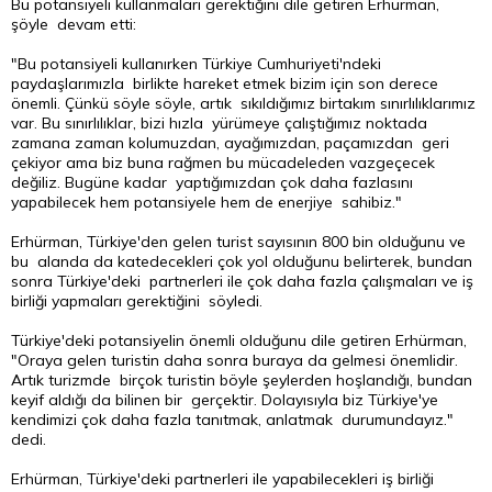
Bu potansiyeli kullanmaları gerektiğini dile getiren Erhürman,
şöyle devam etti:
"Bu potansiyeli kullanırken Türkiye Cumhuriyeti'ndeki
paydaşlarımızla birlikte hareket etmek
bizim
için son derece
önemli. Çünkü söyle söyle, artık sıkıldığımız birtakım sınırlılıklarımız
var. Bu sınırlılıklar, bizi hızla yürümeye çalıştığımız noktada
zamana zaman kolumuzdan, ayağımızdan, paçamızdan geri
çekiyor ama biz buna rağmen bu mücadeleden vazgeçecek
değiliz. Bugüne kadar yaptığımızdan çok daha fazlasını
yapabilecek hem potansiyele hem de enerjiye sahibiz."
Erhürman, Türkiye'den gelen turist sayısının 800 bin olduğunu ve
bu alanda da katedecekleri çok yol olduğunu belirterek, bundan
sonra Türkiye'deki partnerleri ile çok daha fazla çalışmaları ve iş
birliği yapmaları gerektiğini söyledi.
Türkiye'deki potansiyelin önemli olduğunu dile getiren Erhürman,
"Oraya gelen turistin daha sonra buraya da gelmesi önemlidir.
Artık turizmde birçok turistin böyle şeylerden hoşlandığı, bundan
keyif aldığı da bilinen bir gerçektir. Dolayısıyla biz Türkiye'ye
kendimizi çok daha fazla tanıtmak, anlatmak durumundayız."
dedi.
Erhürman, Türkiye'deki partnerleri ile yapabilecekleri iş birliği