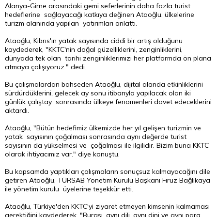
Alanya-Girne arasındaki gemi seferlerinin daha fazla turist
hedeflerine sağlayacağı katkıya değinen Ataoğlu, ülkelerine
turizm alanında yapılan yatırımları anlattı.
Ataoğlu, Kıbrıs'ın yatak sayısında ciddi bir artış olduğunu
kaydederek, "KKTC'nin doğal güzelliklerini, zenginliklerini,
dünyada tek olan tarihi zenginliklerimizi her platformda ön plana
atmaya çalışıyoruz." dedi.
Bu çalışmalardan bahseden Ataoğlu, dijital alanda etkinliklerini
sürdürdüklerini, gelecek ay sonu itibarıyla yapılacak olan iki
günlük çalıştay sonrasında ülkeye fenomenleri davet edeceklerini
aktardı.
Ataoğlu, "Bütün hedefimiz ülkemizde her yıl gelişen turizmin ve
yatak sayısının çoğalması sonrasında aynı değerde turist
sayısının da yükselmesi ve çoğalması ile ilgilidir. Bizim buna KKTC
olarak ihtiyacımız var." diye konuştu.
Bu kapsamda yaptıkları çalışmaların sonuçsuz kalmayacağını dile
getiren Ataoğlu, TÜRSAB Yönetim Kurulu Başkanı Firuz Bağlıkaya
ile yönetim kurulu üyelerine teşekkür etti.
Ataoğlu, Türkiye'den KKTC'yi ziyaret etmeyen kimsenin kalmaması
gerektiğini kaydederek, "Burası, aynı dili, aynı dini ve aynı para