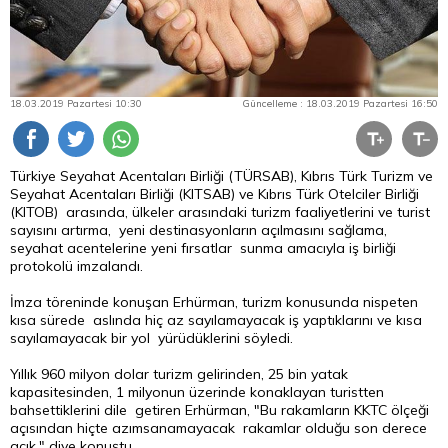
18.03.2019 Pazartesi 10:30
Güncelleme : 18.03.2019 Pazartesi 16:50
Türkiye Seyahat Acentaları Birliği (TÜRSAB), Kıbrıs Türk Turizm ve
Seyahat Acentaları Birliği (KITSAB) ve Kıbrıs Türk Otelciler Birliği
(KITOB) arasında, ülkeler arasındaki turizm faaliyetlerini ve turist
sayısını artırma, yeni destinasyonların açılmasını sağlama,
seyahat acentelerine yeni fırsatlar sunma amacıyla iş birliği
protokolü imzalandı.
İmza töreninde konuşan Erhürman, turizm konusunda nispeten
kısa sürede aslında hiç az sayılamayacak iş yaptıklarını ve kısa
sayılamayacak bir yol yürüdüklerini söyledi.
Yıllık 960 milyon
dolar
turizm gelirinden, 25 bin yatak
kapasitesinden, 1 milyonun üzerinde konaklayan turistten
bahsettiklerini dile getiren Erhürman, "Bu rakamların KKTC ölçeği
açısından hiçte azımsanamayacak rakamlar olduğu son derece
açık." diye konuştu.