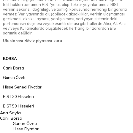
telif hakları tamamen BIST'ye ait olup, tekrar yayınlanamaz. BIST,
verinin sekansı, doğruluğu ve tamlığı konusunda herhangi bir garanti
vermez. Veri yayınında oluşabilecek aksaklıklar, verinin ulaşmaması,
gecikmesi, eksik ulaşması, yanlış olması, veri yayın sistemindeki
perfomansın düşmesi veya kesintili olması gibi hallerde Alıcı, Alt Alıcı
ve / veya Kullanıcılarda oluşabilecek herhangi bir zarardan BIST
sorumlu değildir.
Uluslarası döviz piyasası kuru
BORSA
Canlı Borsa
Günün Özeti
Hisse Senedi Fiyatları
BIST 30 Hisseleri
BIST 50 Hisseleri
Ana Sayfa
BIST 100 Hisseleri
Canlı Borsa
Günün Özeti
En Çok Artan Hisseler
Hisse Fiyatları