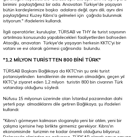
birimini paylaştığımız bir ada. Anavatan Türkiye'de yaşayan
bütün kardeşlerimize başka adalara değil, aynı dili, aynı dini
paylaştığımız Kuzey Kıbrıs'a gelmeleri için çağrıda bulunmak
istiyorum." ifadelerini kullandı.
İlgili operatörler, kuruluşlar, TÜRSAB ve THY ile turist sayısının
artırılması konusunda yapabilecekleri faaliyetlerden bahseden
Ataoğlu, anavatan Türkiye'de yaşayan herkesin KKTC'yi bir
vatanı ve evi olarak görmesi çağrısında bulundu.
"1,2 MİLYON TURİSTTEN 800 BİNİ TÜRK"
TÜRSAB Başkanı Bağlıkaya da KKTC'nin şu anki turist
potansiyelinden kendilerinin de memnun olmadığını, geçen yıl
KKTC'yi ziyaret eden 1,2 milyon turistin 800 bin civarının Türk
vatandaşı olduğunu söyledi.
Nüfusu 15 milyonun üzerinde olan İstanbul pazarından dahi
yeterli payı almadıklarını dile getiren Bağlıkaya, şu ifadeleri
kullandı:
"Kıbrıs'ı görmeyen kalmasın sloganıyla yeni bir atılım, yeni bir
çalışma içerisine hep birlikte girmemiz gerekiyor. Kıbrıs'ın
ekonomisinde turizmin ne kadar önemli olduğunu biliyoruz.