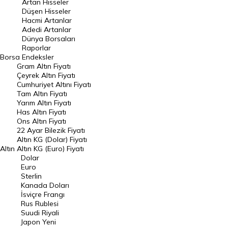
Artan Hisseler
En Çok Düşen Hisseler
Düşen Hisseler
Hacmi Artanlar
Hacmi Artanlar
Adedi Artanlar
Geçmiş Kapanışlar
Dünya Borsaları
Raporlar
Dünya Borsaları
Borsa
Endeksler
Gram Altın Fiyatı
Raporlar
Çeyrek Altın Fiyatı
Endeksler
Cumhuriyet Altını Fiyatı
Tam Altın Fiyatı
Yarım Altın Fiyatı
DÖVİZ
Has Altın Fiyatı
Ons Altın Fiyatı
Döviz Kuru
22 Ayar Bilezik Fiyatı
Dolar Kuru
Altın KG (Dolar) Fiyatı
Altın
Altın KG (Euro) Fiyatı
Euro Kuru
Dolar
Euro
Pound Kuru
Sterlin
Kanada Doları
Frank Kuru
İsviçre Frangı
Riyal Kuru
Rus Rublesi
Suudi Riyali
Avustralya Doları
Japon Yeni