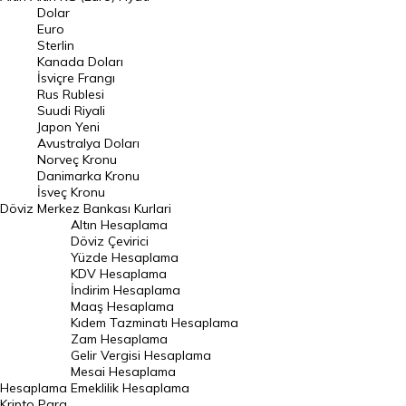
Euro Kuru
Dolar
Euro
Pound Kuru
Sterlin
Kanada Doları
Frank Kuru
İsviçre Frangı
Riyal Kuru
Rus Rublesi
Suudi Riyali
Avustralya Doları
Japon Yeni
Avustralya Doları
Danimarka Kronu Kuru
Norveç Kronu
Danimarka Kronu
Kanada Doları Kuru
İsveç Kronu
Döviz
Merkez Bankası Kurlari
Norveç Kronu Kuru
Altın Hesaplama
İsveç Kronu Kuru
Döviz Çevirici
Yüzde Hesaplama
Japon Yeni Kuru
KDV Hesaplama
İndirim Hesaplama
Serbest Piyasa Döviz Kurları
Maaş Hesaplama
Kıdem Tazminatı Hesaplama
Merkez Bankası Döviz Kurları
Zam Hesaplama
Gelir Vergisi Hesaplama
ALTIN
Mesai Hesaplama
Hesaplama
Emeklilik Hesaplama
Altın Fiyatları
Kripto Para