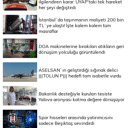
ilgilendiren karar: UYAP’taki tek hareket
her şeyi değiştirdi
İstanbul`da taşınmanın maliyeti 200 bin
TL`ye ulaştı! İşte kalem kalem tüm
masraflar
DOA makinelerine bırakılan atıkların geri
dönüşüm yolculuğu görüntülendi
ASELSAN`ın geliştirdiği sığınak delici
|||TOLUN P||| hedefi tam isabetle vurdu
Bakanlık desteğiyle kurulan tesiste
Yalova aronyası katma değere dönüşüyor
Spor hisseleri arasında yatırımcısını
sadece Beşiktaş sevindirdi