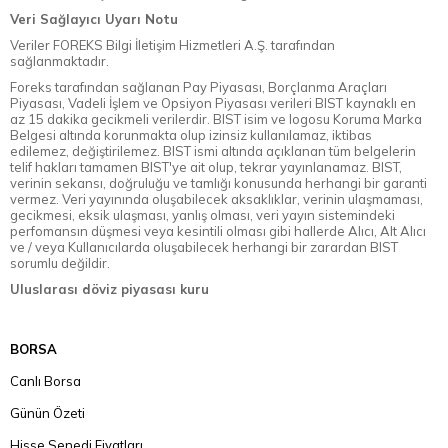
Veri Sağlayıcı Uyarı Notu
Veriler FOREKS Bilgi İletişim Hizmetleri A.Ş. tarafından
sağlanmaktadır.
Foreks tarafından sağlanan Pay Piyasası, Borçlanma Araçları
Piyasası, Vadeli İşlem ve Opsiyon Piyasası verileri BIST kaynaklı en
az 15 dakika gecikmeli verilerdir. BIST isim ve logosu Koruma Marka
Belgesi altında korunmakta olup izinsiz kullanılamaz, iktibas
edilemez, değiştirilemez. BIST ismi altında açıklanan tüm belgelerin
telif hakları tamamen BIST'ye ait olup, tekrar yayınlanamaz. BIST,
verinin sekansı, doğruluğu ve tamlığı konusunda herhangi bir garanti
vermez. Veri yayınında oluşabilecek aksaklıklar, verinin ulaşmaması,
gecikmesi, eksik ulaşması, yanlış olması, veri yayın sistemindeki
perfomansın düşmesi veya kesintili olması gibi hallerde Alıcı, Alt Alıcı
ve / veya Kullanıcılarda oluşabilecek herhangi bir zarardan BIST
sorumlu değildir.
Uluslarası döviz piyasası kuru
BORSA
Canlı Borsa
Günün Özeti
Hisse Senedi Fiyatları