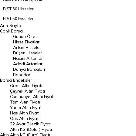
BIST 30 Hisseleri
BIST 50 Hisseleri
Ana Sayfa
BIST 100 Hisseleri
Canlı Borsa
Günün Özeti
En Çok Artan Hisseler
Hisse Fiyatları
Artan Hisseler
En Çok Düşen Hisseler
Düşen Hisseler
Hacmi Artanlar
Hacmi Artanlar
Adedi Artanlar
Geçmiş Kapanışlar
Dünya Borsaları
Raporlar
Dünya Borsaları
Borsa
Endeksler
Gram Altın Fiyatı
Raporlar
Çeyrek Altın Fiyatı
Endeksler
Cumhuriyet Altını Fiyatı
Tam Altın Fiyatı
Yarım Altın Fiyatı
DÖVİZ
Has Altın Fiyatı
Ons Altın Fiyatı
Döviz Kuru
22 Ayar Bilezik Fiyatı
Dolar Kuru
Altın KG (Dolar) Fiyatı
Altın
Altın KG (Euro) Fiyatı