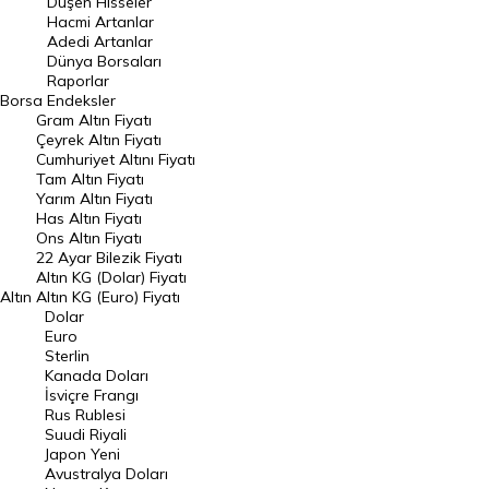
Düşen Hisseler
Hacmi Artanlar
Hacmi Artanlar
Adedi Artanlar
Geçmiş Kapanışlar
Dünya Borsaları
Raporlar
Dünya Borsaları
Borsa
Endeksler
Gram Altın Fiyatı
Raporlar
Çeyrek Altın Fiyatı
Endeksler
Cumhuriyet Altını Fiyatı
Tam Altın Fiyatı
Yarım Altın Fiyatı
DÖVİZ
Has Altın Fiyatı
Ons Altın Fiyatı
Döviz Kuru
22 Ayar Bilezik Fiyatı
Dolar Kuru
Altın KG (Dolar) Fiyatı
Altın
Altın KG (Euro) Fiyatı
Euro Kuru
Dolar
Euro
Pound Kuru
Sterlin
Kanada Doları
Frank Kuru
İsviçre Frangı
Riyal Kuru
Rus Rublesi
Suudi Riyali
Avustralya Doları
Japon Yeni
Avustralya Doları
Danimarka Kronu Kuru