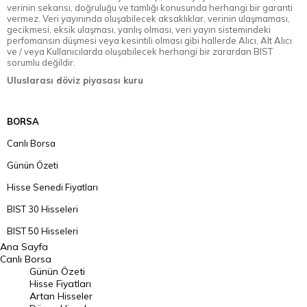
verinin sekansı, doğruluğu ve tamlığı konusunda herhangi bir garanti
vermez. Veri yayınında oluşabilecek aksaklıklar, verinin ulaşmaması,
gecikmesi, eksik ulaşması, yanlış olması, veri yayın sistemindeki
perfomansın düşmesi veya kesintili olması gibi hallerde Alıcı, Alt Alıcı
ve / veya Kullanıcılarda oluşabilecek herhangi bir zarardan BIST
sorumlu değildir.
Uluslarası döviz piyasası kuru
BORSA
Canlı Borsa
Günün Özeti
Hisse Senedi Fiyatları
BIST 30 Hisseleri
BIST 50 Hisseleri
Ana Sayfa
BIST 100 Hisseleri
Canlı Borsa
Günün Özeti
En Çok Artan Hisseler
Hisse Fiyatları
Artan Hisseler
En Çok Düşen Hisseler