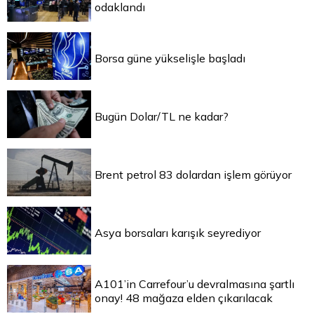
odaklandı
Borsa güne yükselişle başladı
Bugün Dolar/TL ne kadar?
Brent petrol 83 dolardan işlem görüyor
Asya borsaları karışık seyrediyor
A101’in Carrefour’u devralmasına şartlı
onay! 48 mağaza elden çıkarılacak