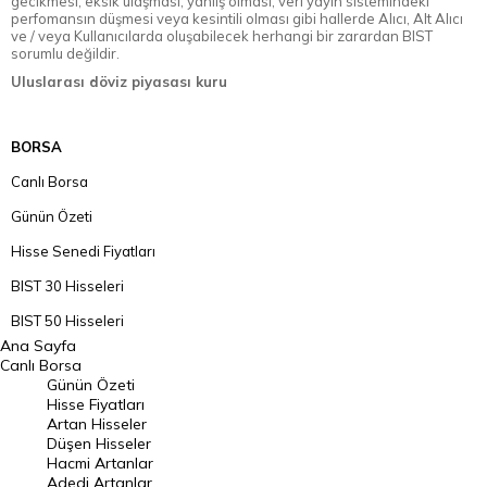
gecikmesi, eksik ulaşması, yanlış olması, veri yayın sistemindeki
perfomansın düşmesi veya kesintili olması gibi hallerde Alıcı, Alt Alıcı
ve / veya Kullanıcılarda oluşabilecek herhangi bir zarardan BIST
sorumlu değildir.
Uluslarası döviz piyasası kuru
BORSA
Canlı Borsa
Günün Özeti
Hisse Senedi Fiyatları
BIST 30 Hisseleri
BIST 50 Hisseleri
Ana Sayfa
BIST 100 Hisseleri
Canlı Borsa
Günün Özeti
En Çok Artan Hisseler
Hisse Fiyatları
Artan Hisseler
En Çok Düşen Hisseler
Düşen Hisseler
Hacmi Artanlar
Hacmi Artanlar
Adedi Artanlar