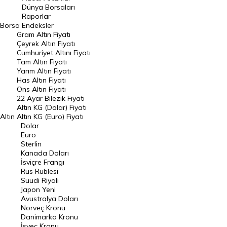
Geçmiş Kapanışlar
Dünya Borsaları
Raporlar
Dünya Borsaları
Borsa
Endeksler
Gram Altın Fiyatı
Raporlar
Çeyrek Altın Fiyatı
Endeksler
Cumhuriyet Altını Fiyatı
Tam Altın Fiyatı
Yarım Altın Fiyatı
DÖVİZ
Has Altın Fiyatı
Ons Altın Fiyatı
Döviz Kuru
22 Ayar Bilezik Fiyatı
Dolar Kuru
Altın KG (Dolar) Fiyatı
Altın
Altın KG (Euro) Fiyatı
Euro Kuru
Dolar
Euro
Pound Kuru
Sterlin
Kanada Doları
Frank Kuru
İsviçre Frangı
Riyal Kuru
Rus Rublesi
Suudi Riyali
Avustralya Doları
Japon Yeni
Avustralya Doları
Danimarka Kronu Kuru
Norveç Kronu
Danimarka Kronu
Kanada Doları Kuru
İsveç Kronu