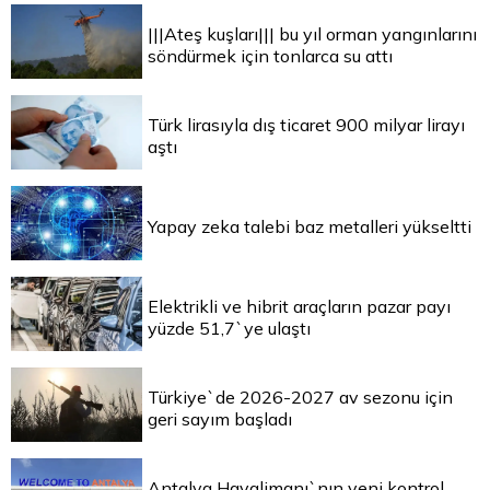
|||Ateş kuşları||| bu yıl orman yangınlarını
söndürmek için tonlarca su attı
Türk lirasıyla dış ticaret 900 milyar lirayı
aştı
Yapay zeka talebi baz metalleri yükseltti
Elektrikli ve hibrit araçların pazar payı
yüzde 51,7`ye ulaştı
Türkiye`de 2026-2027 av sezonu için
geri sayım başladı
Antalya Havalimanı`nın yeni kontrol