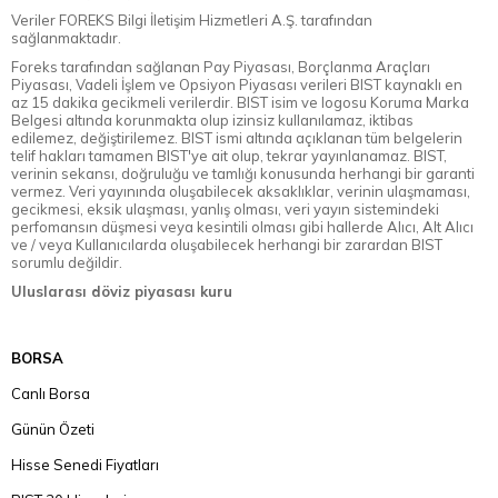
Veriler FOREKS Bilgi İletişim Hizmetleri A.Ş. tarafından
sağlanmaktadır.
Foreks tarafından sağlanan Pay Piyasası, Borçlanma Araçları
Piyasası, Vadeli İşlem ve Opsiyon Piyasası verileri BIST kaynaklı en
az 15 dakika gecikmeli verilerdir. BIST isim ve logosu Koruma Marka
Belgesi altında korunmakta olup izinsiz kullanılamaz, iktibas
edilemez, değiştirilemez. BIST ismi altında açıklanan tüm belgelerin
telif hakları tamamen BIST'ye ait olup, tekrar yayınlanamaz. BIST,
verinin sekansı, doğruluğu ve tamlığı konusunda herhangi bir garanti
vermez. Veri yayınında oluşabilecek aksaklıklar, verinin ulaşmaması,
gecikmesi, eksik ulaşması, yanlış olması, veri yayın sistemindeki
perfomansın düşmesi veya kesintili olması gibi hallerde Alıcı, Alt Alıcı
ve / veya Kullanıcılarda oluşabilecek herhangi bir zarardan BIST
sorumlu değildir.
Uluslarası döviz piyasası kuru
BORSA
Canlı Borsa
Günün Özeti
Hisse Senedi Fiyatları