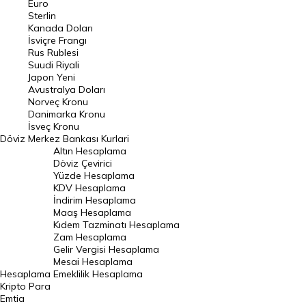
Euro
Pound Kuru
Sterlin
Kanada Doları
Frank Kuru
İsviçre Frangı
Riyal Kuru
Rus Rublesi
Suudi Riyali
Avustralya Doları
Japon Yeni
Avustralya Doları
Danimarka Kronu Kuru
Norveç Kronu
Danimarka Kronu
Kanada Doları Kuru
İsveç Kronu
Döviz
Merkez Bankası Kurlari
Norveç Kronu Kuru
Altın Hesaplama
İsveç Kronu Kuru
Döviz Çevirici
Yüzde Hesaplama
Japon Yeni Kuru
KDV Hesaplama
İndirim Hesaplama
Serbest Piyasa Döviz Kurları
Maaş Hesaplama
Kıdem Tazminatı Hesaplama
Merkez Bankası Döviz Kurları
Zam Hesaplama
Gelir Vergisi Hesaplama
ALTIN
Mesai Hesaplama
Hesaplama
Emeklilik Hesaplama
Altın Fiyatları
Kripto Para
Emtia
Gram Altın Fiyatı