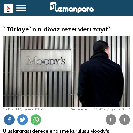
`Türkiye`nin döviz rezervleri zayıf`
05.11.2014 Çarşamba 09:57
Güncelleme : 05.11.2014 Çarşamba 09:57
Uluslararası derecelendirme kuruluşu Moody's,