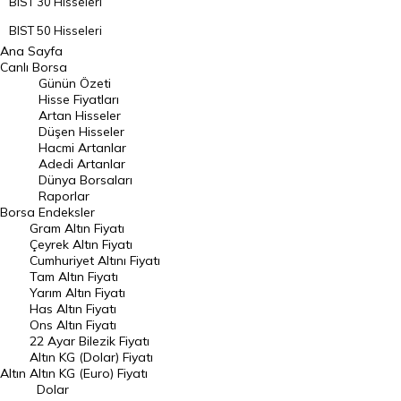
BIST 30 Hisseleri
BIST 50 Hisseleri
Ana Sayfa
BIST 100 Hisseleri
Canlı Borsa
Günün Özeti
En Çok Artan Hisseler
Hisse Fiyatları
Artan Hisseler
En Çok Düşen Hisseler
Düşen Hisseler
Hacmi Artanlar
Hacmi Artanlar
Adedi Artanlar
Geçmiş Kapanışlar
Dünya Borsaları
Raporlar
Dünya Borsaları
Borsa
Endeksler
Gram Altın Fiyatı
Raporlar
Çeyrek Altın Fiyatı
Endeksler
Cumhuriyet Altını Fiyatı
Tam Altın Fiyatı
Yarım Altın Fiyatı
DÖVİZ
Has Altın Fiyatı
Ons Altın Fiyatı
Döviz Kuru
22 Ayar Bilezik Fiyatı
Dolar Kuru
Altın KG (Dolar) Fiyatı
Altın
Altın KG (Euro) Fiyatı
Euro Kuru
Dolar