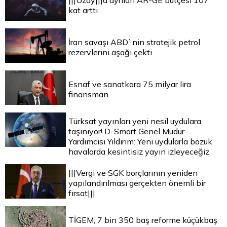
|||Uzay|||a ayrılan AR-GE bütçesi 107
kat arttı
İran savaşı ABD`nin stratejik petrol
rezervlerini aşağı çekti
Esnaf ve sanatkara 75 milyar lira
finansman
Türksat yayınları yeni nesil uydulara
taşınıyor! D-Smart Genel Müdür
Yardımcısı Yıldırım: Yeni uydularla bozuk
havalarda kesintisiz yayın izleyeceğiz
|||Vergi ve SGK borçlarının yeniden
yapılandırılması gerçekten önemli bir
fırsat|||
TİGEM, 7 bin 350 baş reforme küçükbaş