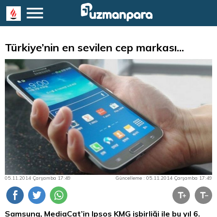
Türkiye’nin en sevilen cep markası...
05.11.2014 Çarşamba 17:49
Güncelleme : 05.11.2014 Çarşamba 17:49
Samsung, MediaCat’in Ipsos KMG işbirliği ile bu yıl 6.