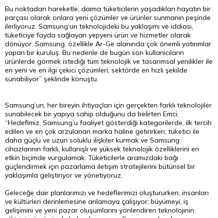
Bu noktadan hareketle, daima tüketicilerin yaşadıkları hayatın bir
parçası olarak onlara yeni çözümler ve ürünler sunmanın peşinde
ilerliyoruz. Samsung’un teknolojideki bu yaklaşımı ve iddiası,
tüketiciye fayda sağlayan yepyeni ürün ve hizmetler olarak
dönüyor. Samsung, özellikle Ar-Ge alanında çok önemli yatırımlar
yapan bir kuruluş. Bu nedenle de bugün son kullanıcıların
ürünlerde görmek istediği tüm teknolojik ve tasarımsal yenilikler ile
en yeni ve en ilgi çekici çözümleri, sektörde en hızlı şekilde
sunabiliyor” şeklinde konuştu.
Samsung’un, her bireyin ihtiyaçları için gerçekten farklı teknolojiler
sunabilecek bir yapıya sahip olduğunu da belirten Emci;
“Hedefimiz, Samsung’u faaliyet gösterdiği kategorilerde, ilk tercih
edilen ve en çok arzulanan marka haline getirirken; tüketici ile
daha güçlü ve uzun soluklu ilişkiler kurmak ve Samsung
cihazlarının farklı, kullanışlı ve yüksek teknolojik özelliklerini en
etkin biçimde vurgulamak. Tüketicilerle aramızdaki bağı
güçlendirmek için pazarlama iletişim stratejilerini bütünsel bir
yaklaşımla geliştiriyor ve yönetiyoruz.
Geleceğe dair planlarımızı ve hedeflerimizi oluştururken; insanları
ve kültürleri derinlemesine anlamaya çalışıyor; büyümeyi, iş
gelişimini ve yeni pazar oluşumlarını yönlendiren teknolojinin