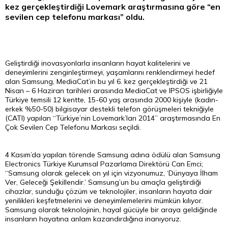
kez gerçekleştirdiği Lovemark araştırmasına göre “en
sevilen cep telefonu markası” oldu.
Geliştirdiği inovasyonlarla insanların hayat kalitelerini ve
deneyimlerini zenginleştirmeyi, yaşamlarını renklendirmeyi hedef
alan Samsung, MediaCat’in bu yıl 6. kez gerçekleştirdiği ve 21
Nisan – 6 Haziran tarihleri arasında MediaCat ve IPSOS işbirliğiyle
Türkiye temsili 12 kentte, 15-60 yaş arasında 2000 kişiyle (kadın-
erkek %50-50) bilgisayar destekli telefon görüşmeleri tekniğiyle
(CATI) yapılan “Türkiye’nin Lovemark’ları 2014” araştırmasında En
Çok Sevilen Cep Telefonu Markası seçildi.
4 Kasım’da yapılan törende Samsung adına ödülü alan Samsung
Electronics Türkiye Kurumsal Pazarlama Direktörü Can Emci;
“Samsung olarak gelecek on yıl için vizyonumuz, ‘Dünyaya İlham
Ver, Geleceği Şekillendir.’ Samsung’un bu amaçla geliştirdiği
cihazlar, sunduğu çözüm ve teknolojiler, insanların hayata dair
yenilikleri keşfetmelerini ve deneyimlemelerini mümkün kılıyor.
Samsung olarak teknolojinin, hayal gücüyle bir araya geldiğinde
insanların hayatına anlam kazandırdığına inanıyoruz.