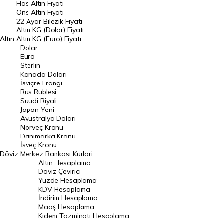
Has Altın Fiyatı
Ons Altın Fiyatı
Döviz Kuru
22 Ayar Bilezik Fiyatı
Dolar Kuru
Altın KG (Dolar) Fiyatı
Altın
Altın KG (Euro) Fiyatı
Euro Kuru
Dolar
Euro
Pound Kuru
Sterlin
Kanada Doları
Frank Kuru
İsviçre Frangı
Riyal Kuru
Rus Rublesi
Suudi Riyali
Avustralya Doları
Japon Yeni
Avustralya Doları
Danimarka Kronu Kuru
Norveç Kronu
Danimarka Kronu
Kanada Doları Kuru
İsveç Kronu
Döviz
Merkez Bankası Kurlari
Norveç Kronu Kuru
Altın Hesaplama
İsveç Kronu Kuru
Döviz Çevirici
Yüzde Hesaplama
Japon Yeni Kuru
KDV Hesaplama
İndirim Hesaplama
Serbest Piyasa Döviz Kurları
Maaş Hesaplama
Kıdem Tazminatı Hesaplama
Merkez Bankası Döviz Kurları