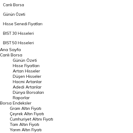
Canlı Borsa
Günün Özeti
Hisse Senedi Fiyatları
BIST 30 Hisseleri
BIST 50 Hisseleri
Ana Sayfa
BIST 100 Hisseleri
Canlı Borsa
Günün Özeti
En Çok Artan Hisseler
Hisse Fiyatları
Artan Hisseler
En Çok Düşen Hisseler
Düşen Hisseler
Hacmi Artanlar
Hacmi Artanlar
Adedi Artanlar
Geçmiş Kapanışlar
Dünya Borsaları
Raporlar
Dünya Borsaları
Borsa
Endeksler
Gram Altın Fiyatı
Raporlar
Çeyrek Altın Fiyatı
Endeksler
Cumhuriyet Altını Fiyatı
Tam Altın Fiyatı
Yarım Altın Fiyatı
DÖVİZ