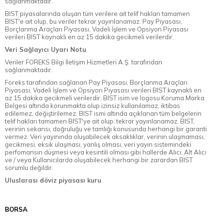
sağlanmaktadır.
BIST piyasalarında oluşan tüm verilere ait telif hakları tamamen
BIST'e ait olup, bu veriler tekrar yayınlanamaz. Pay Piyasası,
Borçlanma Araçları Piyasası, Vadeli İşlem ve Opsiyon Piyasası
verileri BIST kaynaklı en az 15 dakika gecikmeli verilerdir.
Veri Sağlayıcı Uyarı Notu
Veriler FOREKS Bilgi İletişim Hizmetleri A.Ş. tarafından
sağlanmaktadır.
Foreks tarafından sağlanan Pay Piyasası, Borçlanma Araçları
Piyasası, Vadeli İşlem ve Opsiyon Piyasası verileri BIST kaynaklı en
az 15 dakika gecikmeli verilerdir. BIST isim ve logosu Koruma Marka
Belgesi altında korunmakta olup izinsiz kullanılamaz, iktibas
edilemez, değiştirilemez. BIST ismi altında açıklanan tüm belgelerin
telif hakları tamamen BIST'ye ait olup, tekrar yayınlanamaz. BIST,
verinin sekansı, doğruluğu ve tamlığı konusunda herhangi bir garanti
vermez. Veri yayınında oluşabilecek aksaklıklar, verinin ulaşmaması,
gecikmesi, eksik ulaşması, yanlış olması, veri yayın sistemindeki
perfomansın düşmesi veya kesintili olması gibi hallerde Alıcı, Alt Alıcı
ve / veya Kullanıcılarda oluşabilecek herhangi bir zarardan BIST
sorumlu değildir.
Uluslarası döviz piyasası kuru
BORSA