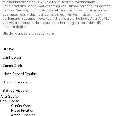
telif hakları tamamen BIST'ye ait olup, tekrar yayınlanamaz. BIST,
verinin sekansı, doğruluğu ve tamlığı konusunda herhangi bir garanti
vermez. Veri yayınında oluşabilecek aksaklıklar, verinin ulaşmaması,
gecikmesi, eksik ulaşması, yanlış olması, veri yayın sistemindeki
perfomansın düşmesi veya kesintili olması gibi hallerde Alıcı, Alt Alıcı
ve / veya Kullanıcılarda oluşabilecek herhangi bir zarardan BIST
sorumlu değildir.
Uluslarası döviz piyasası kuru
BORSA
Canlı Borsa
Günün Özeti
Hisse Senedi Fiyatları
BIST 30 Hisseleri
BIST 50 Hisseleri
Ana Sayfa
BIST 100 Hisseleri
Canlı Borsa
Günün Özeti
En Çok Artan Hisseler
Hisse Fiyatları
Artan Hisseler
En Çok Düşen Hisseler