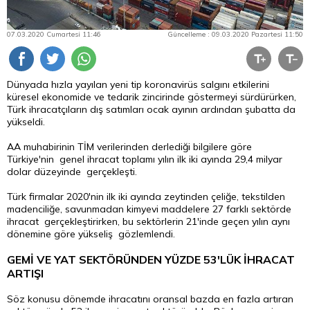
07.03.2020 Cumartesi 11:46
Güncelleme : 09.03.2020 Pazartesi 11:50
Dünyada hızla yayılan yeni tip koronavirüs salgını etkilerini
küresel ekonomide ve tedarik zincirinde göstermeyi sürdürürken,
Türk ihracatçıların dış satımları ocak ayının ardından şubatta da
yükseldi.
AA muhabirinin TİM verilerinden derlediği bilgilere göre
Türkiye'nin genel ihracat toplamı yılın ilk iki ayında 29,4 milyar
dolar düzeyinde gerçekleşti.
Türk firmalar 2020'nin ilk iki ayında zeytinden çeliğe, tekstilden
madenciliğe, savunmadan kimyevi maddelere 27 farklı sektörde
ihracat gerçekleştirirken, bu sektörlerin 21'inde geçen yılın aynı
dönemine göre yükseliş gözlemlendi.
GEMİ VE YAT SEKTÖRÜNDEN YÜZDE 53'LÜK İHRACAT
ARTIŞI
Söz konusu dönemde ihracatını oransal bazda en fazla artıran