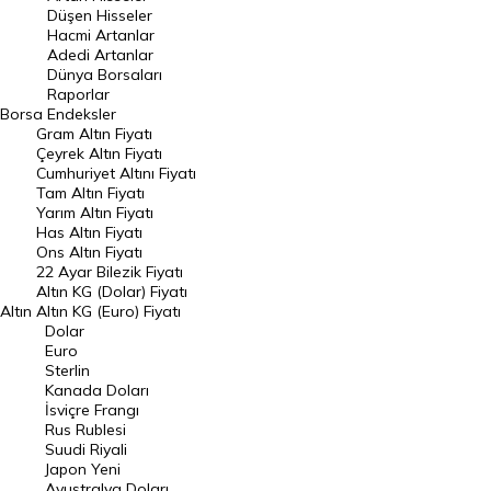
Düşen Hisseler
Hacmi Artanlar
Hacmi Artanlar
Adedi Artanlar
Geçmiş Kapanışlar
Dünya Borsaları
Raporlar
Dünya Borsaları
Borsa
Endeksler
Gram Altın Fiyatı
Raporlar
Çeyrek Altın Fiyatı
Endeksler
Cumhuriyet Altını Fiyatı
Tam Altın Fiyatı
Yarım Altın Fiyatı
DÖVİZ
Has Altın Fiyatı
Ons Altın Fiyatı
Döviz Kuru
22 Ayar Bilezik Fiyatı
Dolar Kuru
Altın KG (Dolar) Fiyatı
Altın
Altın KG (Euro) Fiyatı
Euro Kuru
Dolar
Euro
Pound Kuru
Sterlin
Kanada Doları
Frank Kuru
İsviçre Frangı
Riyal Kuru
Rus Rublesi
Suudi Riyali
Avustralya Doları
Japon Yeni
Avustralya Doları