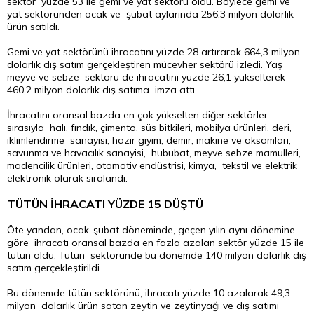
sektör yüzde 53 ile gemi ve yat sektörü oldu. Böylece gemi ve
yat sektöründen ocak ve şubat aylarında 256,3 milyon dolarlık
ürün satıldı.
Gemi ve yat sektörünü ihracatını yüzde 28 artırarak 664,3 milyon
dolarlık dış satım gerçekleştiren mücevher sektörü izledi. Yaş
meyve ve sebze sektörü de ihracatını yüzde 26,1 yükselterek
460,2 milyon dolarlık dış satıma imza attı.
İhracatını oransal bazda en çok yükselten diğer sektörler
sırasıyla halı, fındık, çimento, süs bitkileri, mobilya ürünleri, deri,
iklimlendirme sanayisi, hazır giyim, demir, makine ve aksamları,
savunma ve havacılık sanayisi, hububat, meyve sebze mamulleri,
madencilik ürünleri, otomotiv endüstrisi, kimya, tekstil ve elektrik
elektronik olarak sıralandı.
TÜTÜN İHRACATI YÜZDE 15 DÜŞTÜ
Öte yandan, ocak-şubat döneminde, geçen yılın aynı dönemine
göre ihracatı oransal bazda en fazla azalan sektör yüzde 15 ile
tütün oldu. Tütün sektöründe bu dönemde 140 milyon dolarlık dış
satım gerçekleştirildi.
Bu dönemde tütün sektörünü, ihracatı yüzde 10 azalarak 49,3
milyon dolarlık ürün satan zeytin ve zeytinyağı ve dış satımı