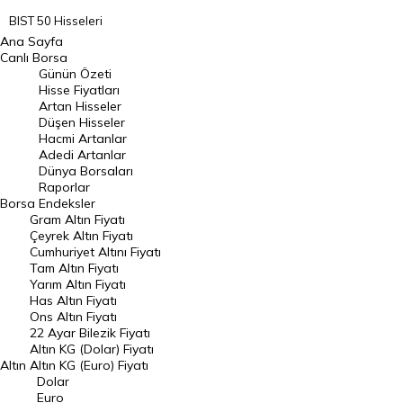
BIST 50 Hisseleri
Ana Sayfa
BIST 100 Hisseleri
Canlı Borsa
Günün Özeti
En Çok Artan Hisseler
Hisse Fiyatları
Artan Hisseler
En Çok Düşen Hisseler
Düşen Hisseler
Hacmi Artanlar
Hacmi Artanlar
Adedi Artanlar
Geçmiş Kapanışlar
Dünya Borsaları
Raporlar
Dünya Borsaları
Borsa
Endeksler
Gram Altın Fiyatı
Raporlar
Çeyrek Altın Fiyatı
Endeksler
Cumhuriyet Altını Fiyatı
Tam Altın Fiyatı
Yarım Altın Fiyatı
DÖVİZ
Has Altın Fiyatı
Ons Altın Fiyatı
Döviz Kuru
22 Ayar Bilezik Fiyatı
Dolar Kuru
Altın KG (Dolar) Fiyatı
Altın
Altın KG (Euro) Fiyatı
Euro Kuru
Dolar
Euro