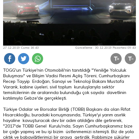
27.12.2019 Cuma 16:43
Güncelleme : 30.12.2019 Pazartesi 09:43
TOGG'un Türkiye'nin Otomobili'nin tanıtıldığı "Yeniliğe Yolculuk
Buluşması" ve Bilişim Vadisi Resmi Açılış Töreni, Cumhurbaşkanı
Recep Tayyip Erdoğan, Sanayi ve Teknoloji Bakanı Mustafa
Varank, kabine üyeleri, sivil toplum kuruluşlarıyla sektör
temsilcilerinin de aralarında bulunduğu çok sayıda davetlinin
katılımıyla Gebze'de gerçekleşti.
Türkiye Odalar ve Borsalar Birliği (TOBB) Başkanı da olan Rifat
Hisarcıklıoğlu, buradaki konuşmasında, Türkiye'yi yarım asırlık
hayaline kavuşturacak dev bir adım atıldığını dile getirerek,
"2017'de TOBB Genel Kurulu'nda, Sayın Cumhurbaşkanımız bize
bir çağrı yapmış ve bu işi bizim üstlenmemizi istemişti. Biz de yola
çıktık ve babayiğitlerimizi bir araya getirdik. Rabbimize şükürler