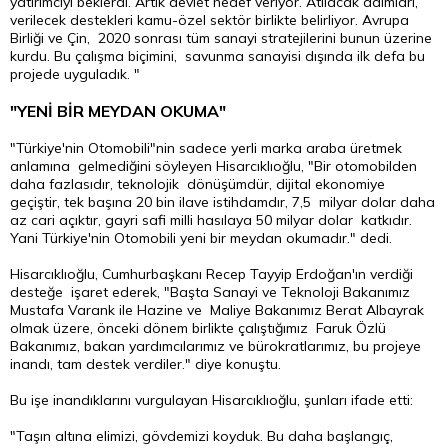
yatırımcıyı beklerdi. Artık devlet hedef veriyor. Atılacak adımları,
verilecek destekleri kamu-özel sektör birlikte belirliyor. Avrupa
Birliği ve Çin, 2020 sonrası tüm sanayi stratejilerini bunun üzerine
kurdu. Bu çalışma biçimini, savunma sanayisi dışında ilk defa bu
projede uyguladık. "
"YENİ BİR MEYDAN OKUMA"
"Türkiye'nin Otomobili"nin sadece yerli marka araba üretmek
anlamına gelmediğini söyleyen Hisarcıklıoğlu, "Bir otomobilden
daha fazlasıdır, teknolojik dönüşümdür, dijital ekonomiye
geçiştir, tek başına 20 bin ilave istihdamdır, 7,5 milyar dolar daha
az cari açıktır, gayri safi milli hasılaya 50 milyar dolar katkıdır.
Yani Türkiye'nin Otomobili yeni bir meydan okumadır." dedi.
Hisarcıklıoğlu, Cumhurbaşkanı Recep Tayyip Erdoğan'ın verdiği
desteğe işaret ederek, "Başta Sanayi ve Teknoloji Bakanımız
Mustafa Varank ile Hazine ve Maliye Bakanımız Berat Albayrak
olmak üzere, önceki dönem birlikte çalıştığımız Faruk Özlü
Bakanımız, bakan yardımcılarımız ve bürokratlarımız, bu projeye
inandı, tam destek verdiler." diye konuştu.
Bu işe inandıklarını vurgulayan Hisarcıklıoğlu, şunları ifade etti:
"Taşın altına elimizi, gövdemizi koyduk. Bu daha başlangıç,