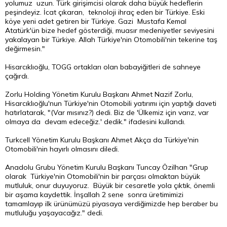
yolumuz uzun. Türk girişimcisi olarak daha büyük hedeflerin
peşindeyiz. İcat çıkaran, teknoloji ihraç eden bir Türkiye. Eski
köye yeni adet getiren bir Türkiye. Gazi Mustafa Kemal
Atatürk'ün bize hedef gösterdiği, muasır medeniyetler seviyesini
yakalayan bir Türkiye. Allah Türkiye'nin Otomobili'nin tekerine taş
değirmesin."
Hisarcıklıoğlu, TOGG ortakları olan babayiğitleri de sahneye
çağırdı.
Zorlu Holding Yönetim Kurulu Başkanı Ahmet Nazif Zorlu,
Hisarcıklıoğlu'nun Türkiye'nin Otomobili yatırımı için yaptığı daveti
hatırlatarak, "(Var mısınız?) dedi. Biz de 'Ülkemiz için varız, var
olmaya da devam edeceğiz.' dedik." ifadesini kullandı.
Turkcell Yönetim Kurulu Başkanı Ahmet Akça da Türkiye'nin
Otomobili'nin hayırlı olmasını diledi.
Anadolu Grubu Yönetim Kurulu Başkanı Tuncay Özilhan "Grup
olarak Türkiye'nin Otomobili'nin bir parçası olmaktan büyük
mutluluk, onur duyuyoruz. Büyük bir cesaretle yola çıktık, önemli
bir aşama kaydettik. İnşallah 2 sene sonra üretimimizi
tamamlayıp ilk ürünümüzü piyasaya verdiğimizde hep beraber bu
mutluluğu yaşayacağız." dedi.