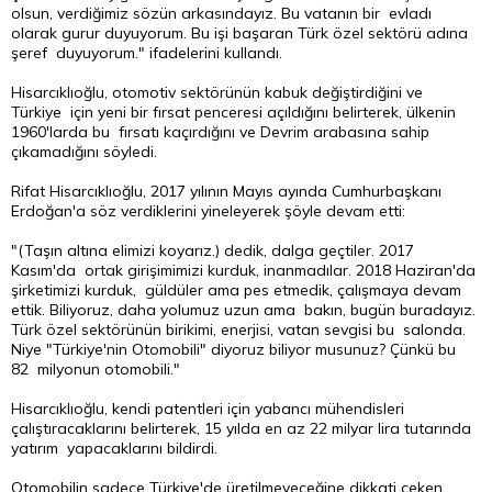
olsun, verdiğimiz sözün arkasındayız. Bu vatanın bir evladı
olarak gurur duyuyorum. Bu işi başaran Türk özel sektörü adına
şeref duyuyorum." ifadelerini kullandı.
Hisarcıklıoğlu, otomotiv sektörünün kabuk değiştirdiğini ve
Türkiye için yeni bir fırsat penceresi açıldığını belirterek, ülkenin
1960'larda bu fırsatı kaçırdığını ve Devrim arabasına sahip
çıkamadığını söyledi.
Rifat Hisarcıklıoğlu, 2017 yılının Mayıs ayında Cumhurbaşkanı
Erdoğan'a söz verdiklerini yineleyerek şöyle devam etti:
"(Taşın altına elimizi koyarız.) dedik, dalga geçtiler. 2017
Kasım'da ortak girişimimizi kurduk, inanmadılar. 2018 Haziran'da
şirketimizi kurduk, güldüler ama pes etmedik, çalışmaya devam
ettik. Biliyoruz, daha yolumuz uzun ama bakın, bugün buradayız.
Türk özel sektörünün birikimi, enerjisi, vatan sevgisi bu salonda.
Niye "Türkiye'nin Otomobili" diyoruz biliyor musunuz? Çünkü bu
82 milyonun otomobili."
Hisarcıklıoğlu, kendi patentleri için yabancı mühendisleri
çalıştıracaklarını belirterek, 15 yılda en az 22 milyar lira tutarında
yatırım yapacaklarını bildirdi.
Otomobilin sadece Türkiye'de üretilmeyeceğine dikkati çeken