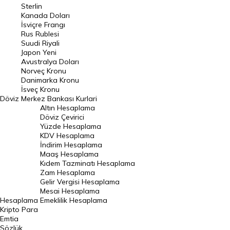
Pound Kuru
Sterlin
Kanada Doları
Frank Kuru
İsviçre Frangı
Riyal Kuru
Rus Rublesi
Suudi Riyali
Avustralya Doları
Japon Yeni
Avustralya Doları
Danimarka Kronu Kuru
Norveç Kronu
Danimarka Kronu
Kanada Doları Kuru
İsveç Kronu
Döviz
Merkez Bankası Kurlari
Norveç Kronu Kuru
Altın Hesaplama
İsveç Kronu Kuru
Döviz Çevirici
Yüzde Hesaplama
Japon Yeni Kuru
KDV Hesaplama
İndirim Hesaplama
Serbest Piyasa Döviz Kurları
Maaş Hesaplama
Kıdem Tazminatı Hesaplama
Merkez Bankası Döviz Kurları
Zam Hesaplama
Gelir Vergisi Hesaplama
ALTIN
Mesai Hesaplama
Hesaplama
Emeklilik Hesaplama
Altın Fiyatları
Kripto Para
Emtia
Gram Altın Fiyatı
Sözlük