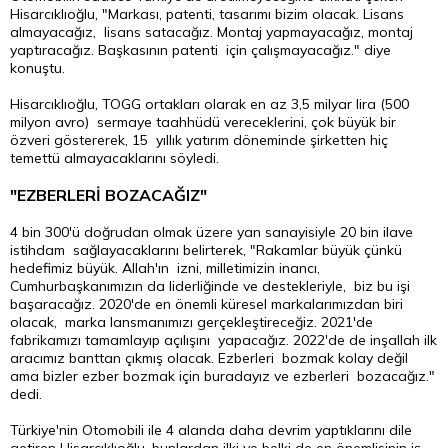
Hisarcıklıoğlu, "Markası, patenti, tasarımı bizim olacak. Lisans
almayacağız, lisans satacağız. Montaj yapmayacağız, montaj
yaptıracağız. Başkasının patenti için çalışmayacağız." diye
konuştu.
Hisarcıklıoğlu, TOGG ortakları olarak en az 3,5 milyar lira (500
milyon avro) sermaye taahhüdü vereceklerini, çok büyük bir
özveri göstererek, 15 yıllık yatırım döneminde şirketten hiç
temettü almayacaklarını söyledi.
"EZBERLERİ BOZACAĞIZ"
4 bin 300'ü doğrudan olmak üzere yan sanayisiyle 20 bin ilave
istihdam sağlayacaklarını belirterek, "Rakamlar büyük çünkü
hedefimiz büyük. Allah'ın izni, milletimizin inancı,
Cumhurbaşkanımızın da liderliğinde ve destekleriyle, biz bu işi
başaracağız. 2020'de en önemli küresel markalarımızdan biri
olacak, marka lansmanımızı gerçekleştireceğiz. 2021'de
fabrikamızı tamamlayıp açılışını yapacağız. 2022'de de inşallah ilk
aracımız banttan çıkmış olacak. Ezberleri bozmak kolay değil
ama bizler ezber bozmak için buradayız ve ezberleri bozacağız."
dedi.
Türkiye'nin Otomobili ile 4 alanda daha devrim yaptıklarını dile