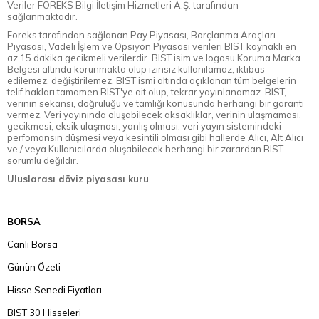
Veriler FOREKS Bilgi İletişim Hizmetleri A.Ş. tarafından
sağlanmaktadır.
Foreks tarafından sağlanan Pay Piyasası, Borçlanma Araçları
Piyasası, Vadeli İşlem ve Opsiyon Piyasası verileri BIST kaynaklı en
az 15 dakika gecikmeli verilerdir. BIST isim ve logosu Koruma Marka
Belgesi altında korunmakta olup izinsiz kullanılamaz, iktibas
edilemez, değiştirilemez. BIST ismi altında açıklanan tüm belgelerin
telif hakları tamamen BIST'ye ait olup, tekrar yayınlanamaz. BIST,
verinin sekansı, doğruluğu ve tamlığı konusunda herhangi bir garanti
vermez. Veri yayınında oluşabilecek aksaklıklar, verinin ulaşmaması,
gecikmesi, eksik ulaşması, yanlış olması, veri yayın sistemindeki
perfomansın düşmesi veya kesintili olması gibi hallerde Alıcı, Alt Alıcı
ve / veya Kullanıcılarda oluşabilecek herhangi bir zarardan BIST
sorumlu değildir.
Uluslarası döviz piyasası kuru
BORSA
Canlı Borsa
Günün Özeti
Hisse Senedi Fiyatları
BIST 30 Hisseleri