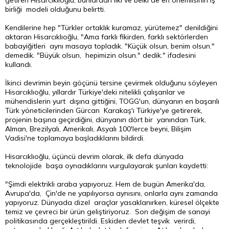
getiren Hisarcıklıoğlu, bunlardan ilki ve belki de en önemlisinin iş
birliği modeli olduğunu belirtti.
Kendilerine hep "Türkler ortaklık kuramaz, yürütemez" denildiğini
aktaran Hisarcıklıoğlu, "Ama farklı fikirden, farklı sektörlerden
babayiğitleri aynı masaya topladık. "Küçük olsun, benim olsun."
demedik. "Büyük olsun, hepimizin olsun." dedik." ifadesini
kullandı.
İkinci devrimin beyin göçünü tersine çevirmek olduğunu söyleyen
Hisarcıklıoğlu, yıllardır Türkiye'deki nitelikli çalışanlar ve
mühendislerin yurt dışına gittiğini, TOGG'un, dünyanın en başarılı
Türk yöneticilerinden Gürcan Karakaş'ı Türkiye'ye getirerek,
projenin başına geçirdiğini, dünyanın dört bir yanından Türk,
Alman, Brezilyalı, Amerikalı, Asyalı 100'lerce beyni, Bilişim
Vadisi'ne toplamaya başladıklarını bildirdi.
Hisarcıklıoğlu, üçüncü devrim olarak, ilk defa dünyada
teknolojide başa oynadıklarını vurgulayarak şunları kaydetti:
"Şimdi elektrikli araba yapıyoruz. Hem de bugün Amerika'da,
Avrupa'da, Çin'de ne yapılıyorsa aynısını, onlarla aynı zamanda
yapıyoruz. Dünyada dizel araçlar yasaklanırken, küresel ölçekte
temiz ve çevreci bir ürün geliştiriyoruz. Son değişim de sanayi
politikasında gerçekleştirildi. Eskiden devlet teşvik verirdi,