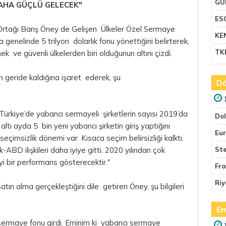
GU
DAHA GÜÇLÜ GELECEK"
ES
 Ortağı Barış Öney de Gelişen Ülkeler Özel Sermaye
KE
 genelinde 5 trilyon dolarlık fonu yönettiğini belirterek,
TK
ek ve güvenli ülkelerden biri olduğunun altını çizdi.
ın geride kaldığına işaret ederek, şu
Dö
 Türkiye’de yabancı sermayeli şirketlerin sayısı 2019’da
Do
altı ayda 5 bin yeni yabancı şirketin giriş yaptığını
Eu
eçimsizlik dönemi var. Kısaca seçim belirsizliği kalktı.
BD ilişkileri daha iyiye gitti. 2020 yılından çok
Ste
yi bir performans gösterecektir."
Fr
Riy
tın alma gerçekleştiğini dile getiren Öney, şu bilgileri
Em
l sermaye fonu girdi. Eminim ki yabancı sermaye