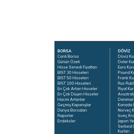
BORSA
DÖVİZ
Canlı Borsa
Döviz Ku
Günün Özeti
Dolar Ku
Hisse Senedi Fiyatları
Euro Kur
BIST 30 Hisseleri
Pound K
BIST 50 Hisseleri
Frank Ku
BIST 100 Hisseleri
Rus Rubl
En Çok Artan Hisseler
Riyal Kur
En Çok Düşen Hisseler
Avustral
Hacmi Artanlar
Danimar
Geçmiş Kapanışlar
Kanada D
Dünya Borsaları
Norveç K
Raporlar
İsveç Kr
Endeksler
Japon Ye
Serbest 
Kurları