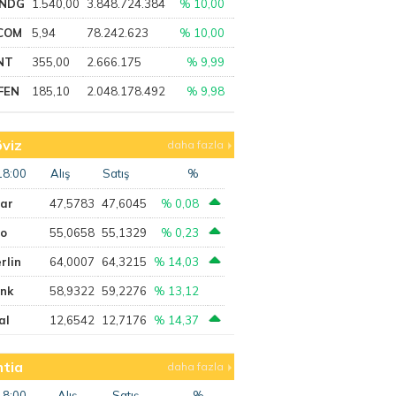
NDG
1.540,00
3.848.724.384
% 10,00
COM
5,94
78.242.623
% 10,00
NT
355,00
2.666.175
% 9,99
FEN
185,10
2.048.178.492
% 9,98
viz
daha fazla
18:00
Alış
Satış
%
lar
47,5783
47,6045
% 0,08
ro
55,0658
55,1329
% 0,23
rlin
64,0007
64,3215
% 14,03
ank
58,9322
59,2276
% 13,12
al
12,6542
12,7176
% 14,37
tia
daha fazla
18:00
Alış
Satış
%