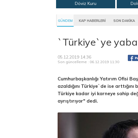
Döviz Kuru
Dol
GÜNDEM
KAP HABERLERİ
SON DAKİKA
`Türkiye`ye yaban
05.12.2019 14:36
Son güncelleme : 06.12.2019 11:30
Cumhurbaşkanlığı Yatırım Ofisi Ba
azaldığını Türkiye`de ise arttığını
Türkiye kadar iyi karneye sahip deği
ayrıştırıyor" dedi.