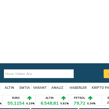
ALTIN
EMTİA
VARANT
ANALİZ
HABERLER
KRİPTO P
EURO
ALTIN
PETROL
55,1154
6.548,81
79,72
4
%
0,19%
0,81%
0,34%