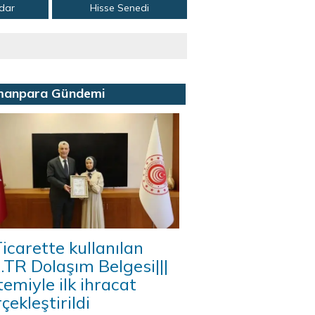
adar
Hisse Senedi
manpara Gündemi
icarette kullanılan
A.TR Dolaşım Belgesi|||
temiyle ilk ihracat
çekleştirildi