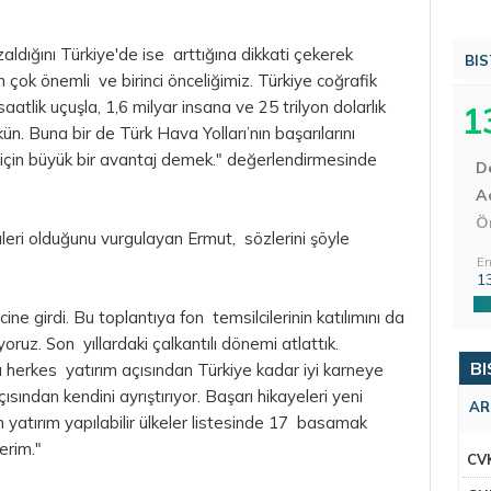
aldığını Türkiye'de ise arttığına dikkati çekerek
BIS
in çok önemli ve birinci önceliğimiz. Türkiye coğrafik
aatlik uçuşla, 1,6 milyar insana ve 25 trilyon dolarlık
1
. Buna bir de Türk Hava Yolları’nın başarılarını
ı için büyük bir avantaj demek." değerlendirmesinde
D
Aç
Ö
leri olduğunu vurgulayan Ermut, sözlerini şöyle
En
1
ne girdi. Bu toplantıya fon temsilcilerinin katılımını da
oruz. Son yıllardaki çalkantılı dönemi atlattık.
BI
erkes yatırım açısından Türkiye kadar iyi karneye
çısından kendini ayrıştırıyor. Başarı hikayeleri yeni
AR
in yatırım yapılabilir ülkeler listesinde 17 basamak
erim."
CV