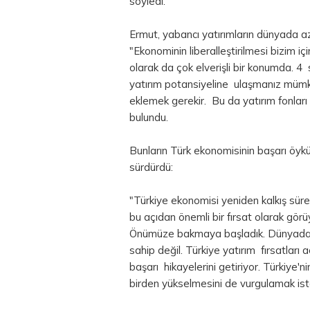
söyledi.
Ermut, yabancı yatırımların dünyada az
"Ekonominin liberalleştirilmesi bizim iç
olarak da çok elverişli bir konumda. 4 s
yatırım potansiyeline ulaşmanız mümkün
eklemek gerekir. Bu da yatırım fonlar
bulundu.
Bunların Türk ekonomisinin başarı öykü
sürdürdü:
"Türkiye ekonomisi yeniden kalkış süreci
bu açıdan önemli bir fırsat olarak görüy
Önümüze bakmaya başladık. Dünyada h
sahip değil. Türkiye yatırım fırsatları a
başarı hikayelerini getiriyor. Türkiye'n
birden yükselmesini de vurgulamak ist