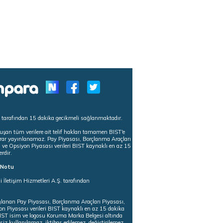
s tarafından 15 dakika gecikmeli sağlanmaktadır.
uşan tüm verilere ait telif hakları tamamen BIST'e
tekrar yayınlanamaz. Pay Piyasası, Borçlanma Araçları
m ve Opsiyon Piyasası verileri BIST kaynaklı en az 15
erdir.
ı Notu
i İletişim Hizmetleri A.Ş. tarafından
ğlanan Pay Piyasası, Borçlanma Araçları Piyasası,
on Piyasası verileri BIST kaynaklı en az 15 dakika
 BIST isim ve logosu Koruma Marka Belgesi altında
iz kullanılamaz, iktibas edilemez, değiştirilemez.