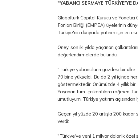
"YABANCI SERMAYE TÜRKİYE’YE 
Globalturk Capital Kurucu ve Yönetici
Fonları Birliği (EMPEA) üyelerinin dünya
Türkiye'nin dünyada yatırım için en esn
Öney, son iki yılda yaşanan çalkantılar
değerlendirmelerde bulundu:
"Türkiye yabancıların gözdesi bir ülke.
70 bine yükseldi. Bu da 2 yıl içinde her 
göstermektedir. Önümüzde 4 yıllık bir s
Yaşanan tüm çalkantılara rağmen Türk-A
umutluyum. Türkiye yatırım açısından i
Geçen yıl yüzde 20 artışla 200 kadar sa
verdi:
"Türkiye'ye yeni 1 milyar dolarlık öze