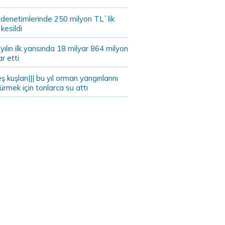
 denetimlerinde 250 milyon TL`lik
kesildi
ılın ilk yarısında 18 milyar 864 milyon
ar etti
eş kuşları||| bu yıl orman yangınlarını
rmek için tonlarca su attı