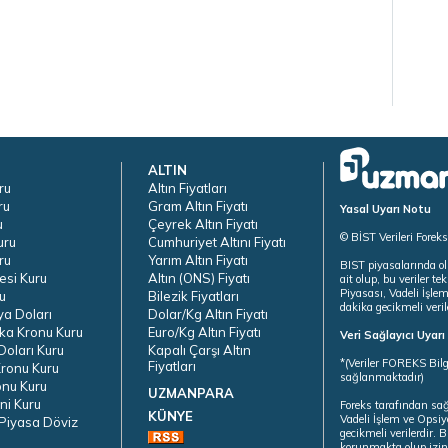
ALTIN
ru
Altın Fiyatları
ru
Gram Altın Fiyatı
Yasal Uyarı Notu
u
Çeyrek Altın Fiyatı
© BİST Verileri Forek
uru
Cumhuriyet Altını Fiyatı
ru
Yarım Altın Fiyatı
BIST piyasalarında ol
esi Kuru
Altın (ONS) Fiyatı
ait olup, bu veriler 
Piyasası, Vadeli İşle
u
Bilezik Fiyatları
dakika gecikmeli veril
ya Doları
Dolar/Kg Altın Fiyatı
ka Kronu Kuru
Euro/Kg Altın Fiyatı
Veri Sağlayıcı Uyar
oları Kuru
Kapalı Çarşı Altın
*(Veriler FOREKS Bilg
Fiyatları
ronu Kuru
sağlanmaktadır)
onu Kuru
UZMANPARA
ni Kuru
Foreks tarafından sa
KÜNYE
Vadeli İşlem ve Opsiy
Piyasa Döviz
gecikmeli verilerdir.
korunmakta olup izins