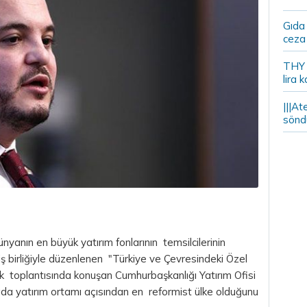
Gıda
ceza 
THY y
lira k
|||At
söndü
anın en büyük yatırım fonlarının temsilcilerinin
iş birliğiyle düzenlenen "Türkiye ve Çevresindeki Özel
lık toplantısında konuşan Cumhurbaşkanlığı Yatırım Ofisi
da yatırım ortamı açısından en reformist ülke olduğunu