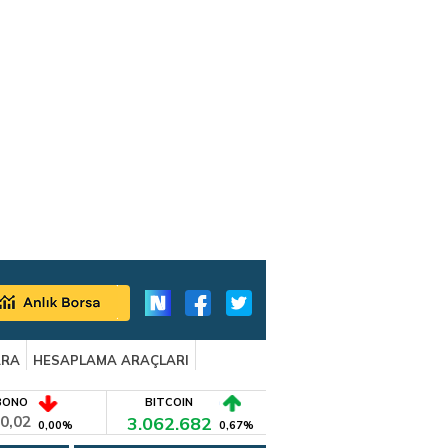
ARA
HESAPLAMA ARAÇLARI
BONO
BITCOIN
0,02
3.062.682
0,00%
0,67%