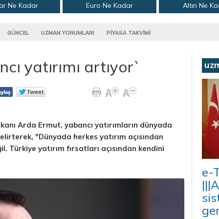
ar Ne Kadar
Euro Ne Kadar
Altın Ne K
GÜNCEL
UZMAN YORUMLARI
PİYASA TAKVİMİ
cı yatırımı artıyor`
uz
şkanı Arda Ermut, yabancı yatırımların dünyada
 belirterek, "Dünyada herkes yatırım açısından
l. Türkiye yatırım fırsatları açısından kendini
e-T
|||
sis
ger