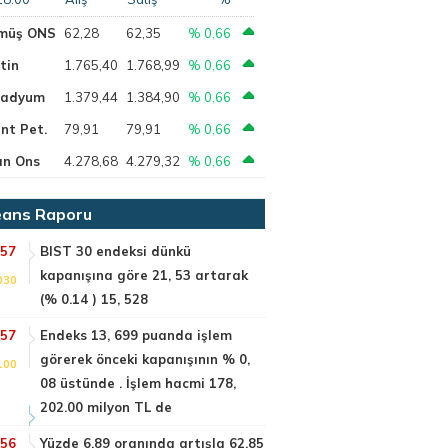
müş ONS
62,28
62,35
% 0,66
tin
1.765,40
1.768,99
% 0,66
ladyum
1.379,44
1.384,90
% 0,66
nt Pet.
79,91
79,91
% 0,66
ın Ons
4.278,68
4.279,32
% 0,66
ans Raporu
:57
BIST 30 endeksi dünkü
kapanışına göre 21, 53 artarak
030
(% 0.14 ) 15, 528
:57
Endeks 13, 699 puanda işlem
görerek önceki kapanışının % 0,
100
08 üstünde . İşlem hacmi 178,
202.00 milyon TL de
:56
Yüzde 6.89 oranında artışla 62.85