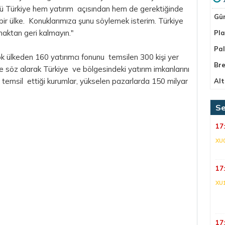
kü Türkiye hem yatırım açısından hem de gerektiğinde
Gü
 bir ülke. Konuklarımıza şunu söylemek isterim. Türkiye
aktan geri kalmayın."
Pla
Pa
çok ülkeden 160 yatırımcı fonunu temsilen 300 kişi yer
Bre
 söz alarak Türkiye ve bölgesindeki yatırım imkanlarını
 temsil ettiği kurumlar, yükselen pazarlarda 150 milyar
Alt
Se
17
XU
17
XU
17