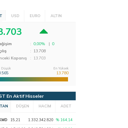
T
USD
EURO
ALTIN
3.703
eğişim
:
0,00%
|
0
ılış
:
13.708
nceki Kapanış
: 13.703
 Düşük
En Yüksek
3.565
13.780
ST En Aktif Hisseler
TAN
DÜŞEN
HACİM
ADET
KMD
15,21
1.332.342.820
% 164,14