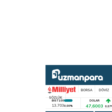
BORSA
DÖVİZ
SÖZLÜK
BIST100
DOLAR
13.703
47,6003
0,00%
0,07