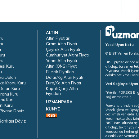
ALTIN
ru
Altın Fiyatları
ru
Gram Altın Fiyatı
Yasal Uyarı Notu
u
Çeyrek Altın Fiyatı
© BİST Verileri Forek
uru
Cumhuriyet Altını Fiyatı
ru
Yarım Altın Fiyatı
BIST piyasalarında ol
esi Kuru
Altın (ONS) Fiyatı
ait olup, bu veriler 
Piyasası, Vadeli İşle
u
Bilezik Fiyatları
dakika gecikmeli veril
ya Doları
Dolar/Kg Altın Fiyatı
ka Kronu Kuru
Euro/Kg Altın Fiyatı
Veri Sağlayıcı Uyar
oları Kuru
Kapalı Çarşı Altın
*(Veriler FOREKS Bilg
Fiyatları
ronu Kuru
sağlanmaktadır)
onu Kuru
UZMANPARA
ni Kuru
Foreks tarafından sa
KÜNYE
Vadeli İşlem ve Opsiy
Piyasa Döviz
gecikmeli verilerdir.
korunmakta olup izins
Bankası Döviz
BIST ismi altında açı
ait olup, tekrar yayı
konusunda herhangi b
aksaklıklar, verinin 