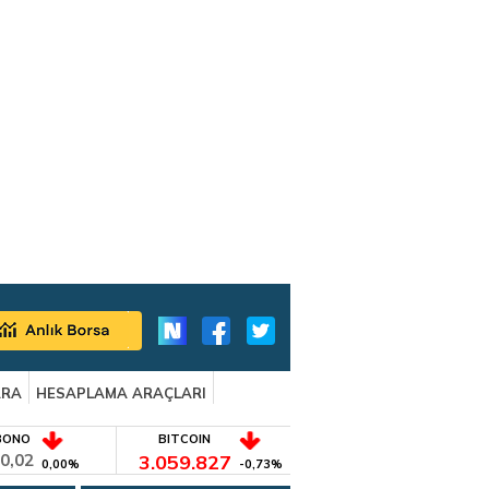
ARA
HESAPLAMA ARAÇLARI
BONO
BITCOIN
0,02
3.059.827
0,00%
-0,73%