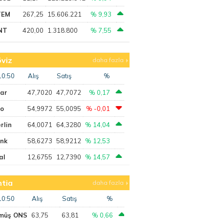
TEM
267,25
15.606.221
% 9,93
NT
420,00
1.318.800
% 7,55
viz
daha fazla
10:50
Alış
Satış
%
lar
47,7020
47,7072
% 0,17
ro
54,9972
55,0095
% -0,01
rlin
64,0071
64,3280
% 14,04
ank
58,6273
58,9212
% 12,53
al
12,6755
12,7390
% 14,57
tia
daha fazla
10:50
Alış
Satış
%
müş ONS
63,75
63,81
% 0,66