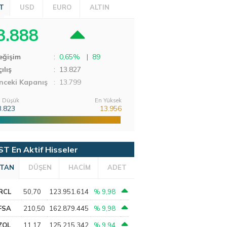
T
USD
EURO
ALTIN
3.888
eğişim
:
0,65%
|
89
ılış
:
13.827
nceki Kapanış
: 13.799
 Düşük
En Yüksek
3.823
13.956
ST En Aktif Hisseler
TAN
DÜŞEN
HACİM
ADET
RCL
50,70
123.951.614
% 9,98
FSA
210,50
162.879.445
% 9,98
ZOL
11,17
125.215.342
% 9,94