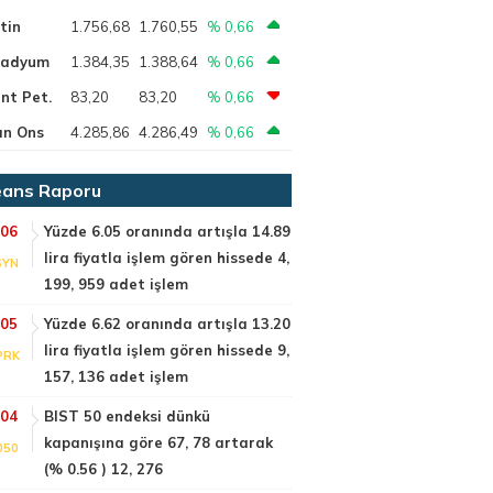
tin
1.756,68
1.760,55
% 0,66
ladyum
1.384,35
1.388,64
% 0,66
nt Pet.
83,20
83,20
% 0,66
ın Ons
4.285,86
4.286,49
% 0,66
ans Raporu
:06
Yüzde 6.05 oranında artışla 14.89
lira fiyatla işlem gören hissede 4,
SYN
199, 959 adet işlem
:05
Yüzde 6.62 oranında artışla 13.20
lira fiyatla işlem gören hissede 9,
PRK
157, 136 adet işlem
:04
BIST 50 endeksi dünkü
kapanışına göre 67, 78 artarak
050
(% 0.56 ) 12, 276