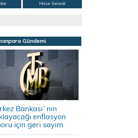
adar
Hisse Senedi
manpara Gündemi
rkez Bankası`nın
klayacağı enflasyon
oru için geri sayım