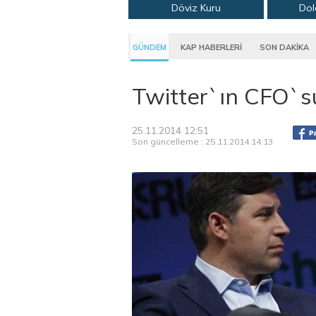
Döviz Kuru
Dol
GÜNDEM
KAP HABERLERİ
SON DAKİKA
Twitter`ın CFO`su 
25.11.2014 12:51
Son güncelleme : 25.11.2014 14:13