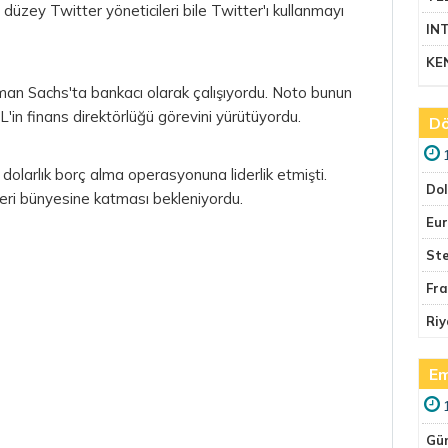
düzey Twitter yöneticileri bile Twitter'ı kullanmayı
IN
KE
n Sachs'ta bankacı olarak çalışıyordu. Noto bunun
in finans direktörlüğü görevini yürütüyordu.
Dö
 dolarlık borç alma operasyonuna liderlik etmişti.
Do
tleri bünyesine katması bekleniyordu.
Eu
Ste
Fr
Riy
Em
Gü