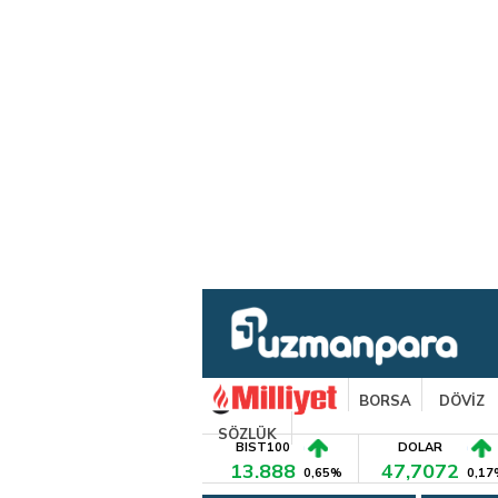
BORSA
DÖVİZ
SÖZLÜK
BIST100
DOLAR
13.888
47,7072
0,65%
0,17