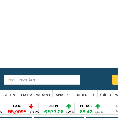
ALTIN
EMTİA
VARANT
ANALİZ
HABERLER
KRİPTO P
EURO
ALTIN
PETROL
55,0095
6.573,06
83,42
4
%
-0,01%
1,24%
1,13%