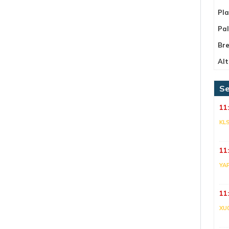
Pla
Pa
Bre
Alt
Se
11
KL
11
YA
11
XU