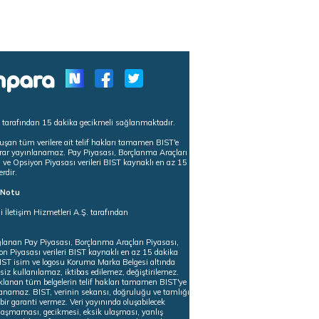
s tarafından 15 dakika gecikmeli sağlanmaktadır.
uşan tüm verilere ait telif hakları tamamen BIST'e
tekrar yayınlanamaz. Pay Piyasası, Borçlanma Araçları
m ve Opsiyon Piyasası verileri BIST kaynaklı en az 15
erdir.
ı Notu
i İletişim Hizmetleri A.Ş. tarafından
ğlanan Pay Piyasası, Borçlanma Araçları Piyasası,
on Piyasası verileri BIST kaynaklı en az 15 dakika
 BIST isim ve logosu Koruma Marka Belgesi altında
iz kullanılamaz, iktibas edilemez, değiştirilemez.
klanan tüm belgelerin telif hakları tamamen BIST'ye
nlanamaz. BIST, verinin sekansı, doğruluğu ve tamlığı
ir garanti vermez. Veri yayınında oluşabilecek
ulaşmaması, gecikmesi, eksik ulaşması, yanlış