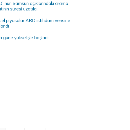
`nun Samsun açıklarındaki arama
tının süresi uzatıldı
sel piyasalar ABD istihdam verisine
landı
 güne yükselişle başladı