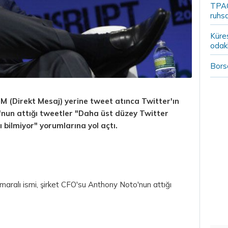
TPAO
ruhsa
Küre
odak
Borsa
DM (Direkt Mesaj) yerine tweet atınca Twitter'ın
o'nun attığı tweetler "Daha üst düzey Twitter
ı bilmiyor" yorumlarına yol açtı.
umaralı ismi, şirket CFO'su Anthony Noto'nun attığı