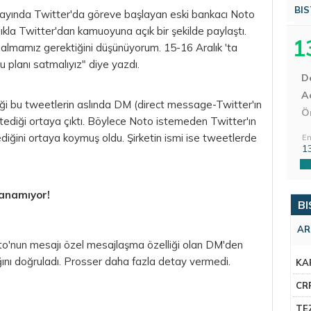
BIS
yında Twitter'da göreve başlayan eski bankacı Noto
şlıkla Twitter'dan kamuoyuna açık bir şekilde paylaştı.
1
 almamız gerektiğini düşünüyorum. 15-16 Aralık 'ta
u planı satmalıyız" diye yazdı.
D
Aç
i bu tweetlerin aslında DM (direct message-Twitter'ın
Ö
istediği ortaya çıktı. Böylece Noto istemeden Twitter'ın
tediğini ortaya koymuş oldu. Şirketin ismi ise tweetlerde
En
1
llanamıyor!
BI
AR
to'nun mesajı özel mesajlaşma özelliği olan DM'den
ğını doğruladı. Prosser daha fazla detay vermedi.
KA
CR
TE