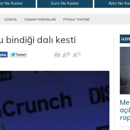
ar Ne Kadar
Euro Ne Kadar
Altın Ne K
GÜNCEL
UZMAN YORUMLARI
PİYASA TAKVİMİ
bindiği dalı kesti
uz
Me
açı
rap