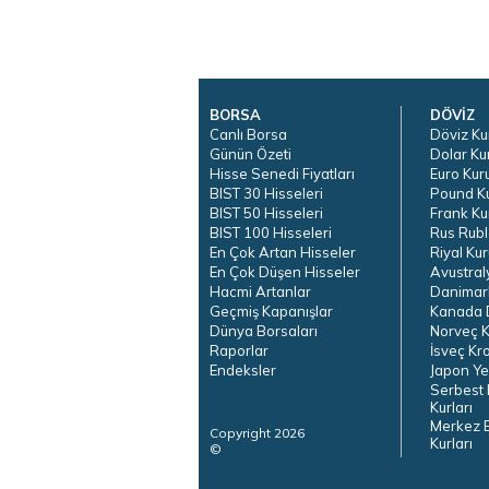
BORSA
DÖVİZ
Canlı Borsa
Döviz Ku
Günün Özeti
Dolar Ku
Hisse Senedi Fiyatları
Euro Kur
BIST 30 Hisseleri
Pound K
BIST 50 Hisseleri
Frank Ku
BIST 100 Hisseleri
Rus Rubl
En Çok Artan Hisseler
Riyal Kur
En Çok Düşen Hisseler
Avustral
Hacmi Artanlar
Danimar
Geçmiş Kapanışlar
Kanada D
Dünya Borsaları
Norveç K
Raporlar
İsveç Kr
Endeksler
Japon Ye
Serbest 
Kurları
Merkez 
Copyright 2026
Kurları
©