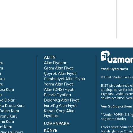
ALTIN
ru
Altın Fiyatları
ru
Gram Altın Fiyatı
Yasal Uyarı Notu
u
Çeyrek Altın Fiyatı
© BİST Verileri Forek
uru
Cumhuriyet Altını Fiyatı
ru
Yarım Altın Fiyatı
BIST piyasalarında ol
esi Kuru
Altın (ONS) Fiyatı
ait olup, bu veriler 
Piyasası, Vadeli İşle
u
Bilezik Fiyatları
dakika gecikmeli veril
ya Doları
Dolar/Kg Altın Fiyatı
ka Kronu Kuru
Euro/Kg Altın Fiyatı
Veri Sağlayıcı Uyar
oları Kuru
Kapalı Çarşı Altın
*(Veriler FOREKS Bilg
Fiyatları
ronu Kuru
sağlanmaktadır)
onu Kuru
UZMANPARA
ni Kuru
Foreks tarafından sa
KÜNYE
Vadeli İşlem ve Opsiy
Piyasa Döviz