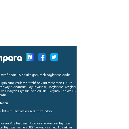
s tarafından 15 dakika gecikmeli sağlanmaktadır.
uşan tüm verilere ait telif hakları tamamen BIST'e
tekrar yayınlanamaz. Pay Piyasası, Borçlanma Araçları
m ve Opsiyon Piyasası verileri BIST kaynaklı en az 15
erdir.
ı Notu
i İletişim Hizmetleri A.Ş. tarafından
ğlanan Pay Piyasası, Borçlanma Araçları Piyasası,
on Piyasası verileri BIST kaynaklı en az 15 dakika