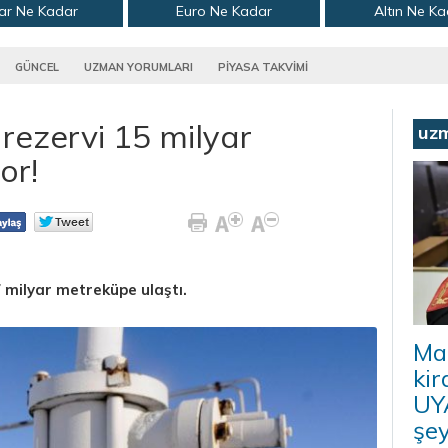
ar Ne Kadar
Euro Ne Kadar
Altın Ne K
GÜNCEL
UZMAN YORUMLARI
PİYASA TAKVİMİ
rezervi 15 milyar
uz
or!
 milyar metreküpe ulaştı.
Ma
kir
UYA
şey