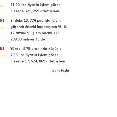
71.90 lira fiyatla işlem gören
NEL
hissede 321, 259 adet işlem
:54
Endeks 13, 776 puanda işlem
görerek önceki kapanışının % -0,
100
17 altında . İşlem hacmi 173,
288.00 milyon TL de
:54
Yüzde -9.75 oranında düşüşle
7.68 lira fiyatla işlem gören
DGS
hissede 17, 524, 069 adet işlem
daha fazla