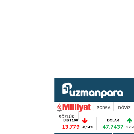
BORSA
DÖVİZ
SÖZLÜK
BIST100
DOLAR
13.779
47,7437
-0,14%
0,25