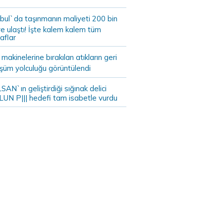
bul`da taşınmanın maliyeti 200 bin
e ulaştı! İşte kalem kalem tüm
aflar
akinelerine bırakılan atıkların geri
şüm yolculuğu görüntülendi
AN`ın geliştirdiği sığınak delici
LUN P||| hedefi tam isabetle vurdu