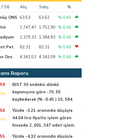
17:58
Alış
Satış
%
müş ONS
63,53
63,62
% 0,66
tin
1.747,47
1.752,90
% 0,66
ladyum
1.379,33
1.384,83
% 0,66
nt Pet.
82,31
82,31
% 0,66
ın Ons
4.341,53
4.342,09
% 0,66
ans Raporu
:59
BIST 30 endeksi dünkü
kapanışına göre -70, 55
030
kaybederek (% -0.45 ) 15, 584
:56
Yüzde -3.21 oranında düşüşle
44.04 lira fiyatla işlem gören
HOL
hissede 2, 601, 347 adet işlem
:55
Yüzde -4.32 oranında düşüşle