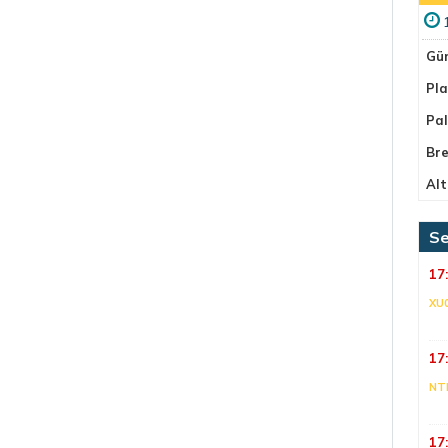
Gü
Pla
Pa
Bre
Alt
Se
17
XU
17
NT
17