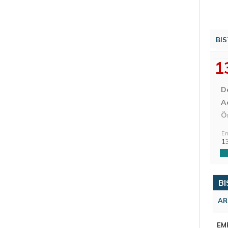
BIS
1
D
Aç
Ö
En
1
BI
AR
EM