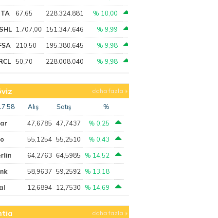
PTA
67,65
228.324.881
% 10,00
SHL
1.707,00
151.347.646
% 9,99
FSA
210,50
195.380.645
% 9,98
RCL
50,70
228.008.040
% 9,98
viz
daha fazla
17:58
Alış
Satış
%
lar
47,6785
47,7437
% 0,25
ro
55,1254
55,2510
% 0,43
rlin
64,2763
64,5985
% 14,52
ank
58,9637
59,2592
% 13,18
al
12,6894
12,7530
% 14,69
tia
daha fazla