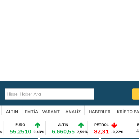
ALTIN
EMTİA
VARANT
ANALİZ
HABERLER
KRİPTO P
EURO
ALTIN
PETROL
55,2510
6.660,55
82,31
4
%
0,43%
2,59%
-0,22%