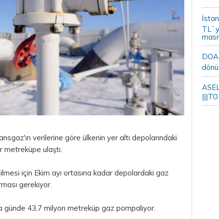
İstan
TL`y
masr
DOA m
dönü
ASELS
|||TO
nsgaz'ın verilerine göre ülkenin yer altı depolarındaki
r metreküpe ulaştı.
ilmesi için Ekim ayı ortasına kadar depolardaki gaz
rması gerekiyor.
ına günde 43,7 milyon metreküp gaz pompalıyor.