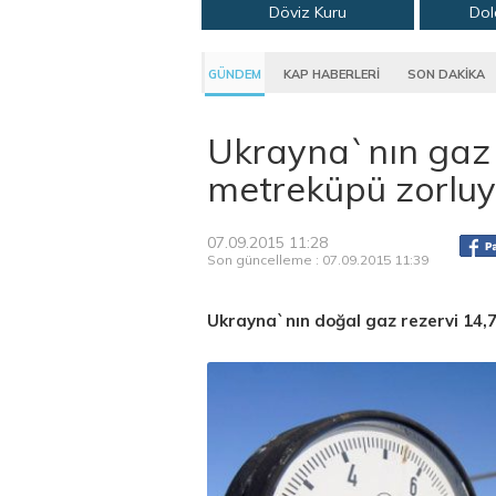
Döviz Kuru
Dol
GÜNDEM
KAP HABERLERİ
SON DAKİKA
Ukrayna`nın gaz 
metreküpü zorluy
07.09.2015 11:28
Son güncelleme : 07.09.2015 11:39
Ukrayna`nın doğal gaz rezervi 14,7