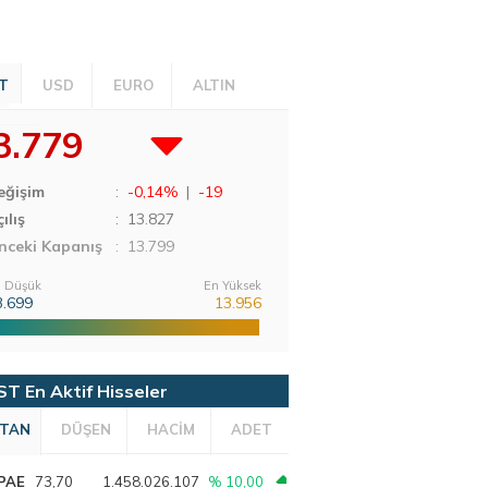
T
USD
EURO
ALTIN
3.779
eğişim
:
-0,14%
|
-19
ılış
:
13.827
nceki Kapanış
: 13.799
 Düşük
En Yüksek
3.699
13.956
ST En Aktif Hisseler
TAN
DÜŞEN
HACİM
ADET
PAE
73,70
1.458.026.107
% 10,00