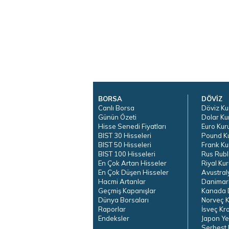
BORSA
DÖVİZ
Canlı Borsa
Döviz Ku
Günün Özeti
Dolar Ku
Hisse Senedi Fiyatları
Euro Kur
BIST 30 Hisseleri
Pound K
BIST 50 Hisseleri
Frank Ku
BIST 100 Hisseleri
Rus Rubl
En Çok Artan Hisseler
Riyal Kur
En Çok Düşen Hisseler
Avustral
Hacmi Artanlar
Danimar
Geçmiş Kapanışlar
Kanada D
Dünya Borsaları
Norveç K
Raporlar
İsveç Kr
Endeksler
Japon Ye
Serbest 