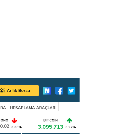
ARA
HESAPLAMA ARAÇLARI
BONO
BITCOIN
0,02
3.095.713
0,00%
0,92%