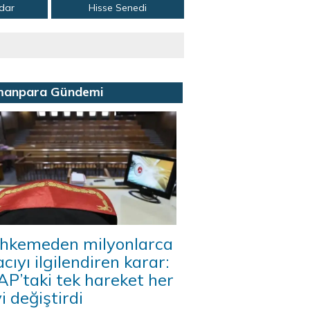
adar
Hisse Senedi
manpara Gündemi
hkemeden milyonlarca
acıyı ilgilendiren karar:
P’taki tek hareket her
i değiştirdi