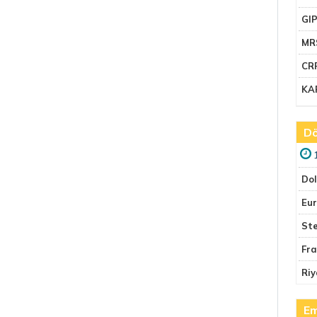
GI
MR
CR
KA
Dö
Do
Eu
Ste
Fr
Riy
Em