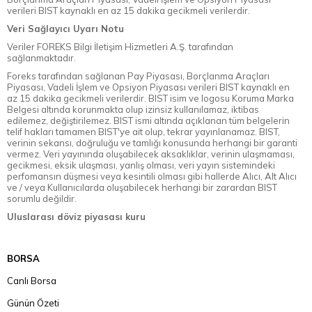
verileri BIST kaynaklı en az 15 dakika gecikmeli verilerdir.
Veri Sağlayıcı Uyarı Notu
Veriler FOREKS Bilgi İletişim Hizmetleri A.Ş. tarafından
sağlanmaktadır.
Foreks tarafından sağlanan Pay Piyasası, Borçlanma Araçları
Piyasası, Vadeli İşlem ve Opsiyon Piyasası verileri BIST kaynaklı en
az 15 dakika gecikmeli verilerdir. BIST isim ve logosu Koruma Marka
Belgesi altında korunmakta olup izinsiz kullanılamaz, iktibas
edilemez, değiştirilemez. BIST ismi altında açıklanan tüm belgelerin
telif hakları tamamen BIST'ye ait olup, tekrar yayınlanamaz. BIST,
verinin sekansı, doğruluğu ve tamlığı konusunda herhangi bir garanti
vermez. Veri yayınında oluşabilecek aksaklıklar, verinin ulaşmaması,
gecikmesi, eksik ulaşması, yanlış olması, veri yayın sistemindeki
perfomansın düşmesi veya kesintili olması gibi hallerde Alıcı, Alt Alıcı
ve / veya Kullanıcılarda oluşabilecek herhangi bir zarardan BIST
sorumlu değildir.
Uluslarası döviz piyasası kuru
BORSA
Canlı Borsa
Günün Özeti