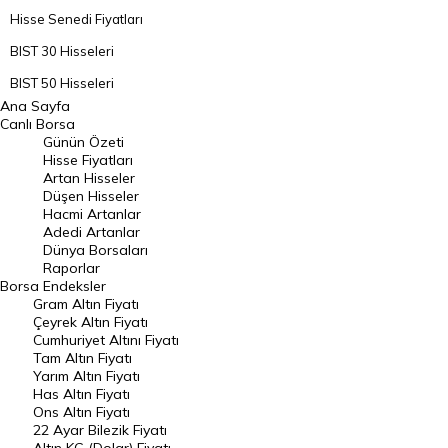
Hisse Senedi Fiyatları
BIST 30 Hisseleri
BIST 50 Hisseleri
Ana Sayfa
BIST 100 Hisseleri
Canlı Borsa
Günün Özeti
En Çok Artan Hisseler
Hisse Fiyatları
Artan Hisseler
En Çok Düşen Hisseler
Düşen Hisseler
Hacmi Artanlar
Hacmi Artanlar
Adedi Artanlar
Geçmiş Kapanışlar
Dünya Borsaları
Raporlar
Dünya Borsaları
Borsa
Endeksler
Gram Altın Fiyatı
Raporlar
Çeyrek Altın Fiyatı
Endeksler
Cumhuriyet Altını Fiyatı
Tam Altın Fiyatı
Yarım Altın Fiyatı
DÖVİZ
Has Altın Fiyatı
Ons Altın Fiyatı
Döviz Kuru
22 Ayar Bilezik Fiyatı
Dolar Kuru