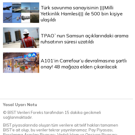
Türk savunma sanayisinin |||Milli
Yetkinlik Hamlesi||| ile 500 bin kişiye
ulaşıldı
TPAO`nun Samsun açıklarındaki arama
ruhsatının süresi uzatıldı
A101’in Carrefour’u devralmasına şartlı
onay! 48 mağaza elden çıkarılacak
Yasal Uyarı Notu
© BİST Verileri Foreks tarafından 15 dakika gecikmeli
sağlanmaktadır.
BIST piyasalarında oluşan tüm verilere ait telif hakları tamamen
BIST'e ait olup, bu veriler tekrar yayınlanamaz. Pay Piyasası,
Borçlanma Araçları Piyasası, Vadeli İşlem ve Opsiyon Piyasası