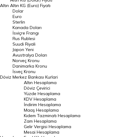
Altın KG (Dolar) Fiyatı
Altın
Altın KG (Euro) Fiyatı
Euro Kuru
Dolar
Euro
Pound Kuru
Sterlin
Kanada Doları
Frank Kuru
İsviçre Frangı
Riyal Kuru
Rus Rublesi
Suudi Riyali
Avustralya Doları
Japon Yeni
Avustralya Doları
Danimarka Kronu Kuru
Norveç Kronu
Danimarka Kronu
Kanada Doları Kuru
İsveç Kronu
Döviz
Merkez Bankası Kurlari
Norveç Kronu Kuru
Altın Hesaplama
İsveç Kronu Kuru
Döviz Çevirici
Yüzde Hesaplama
Japon Yeni Kuru
KDV Hesaplama
İndirim Hesaplama
Serbest Piyasa Döviz Kurları
Maaş Hesaplama
Kıdem Tazminatı Hesaplama
Merkez Bankası Döviz Kurları
Zam Hesaplama
Gelir Vergisi Hesaplama
ALTIN
Mesai Hesaplama