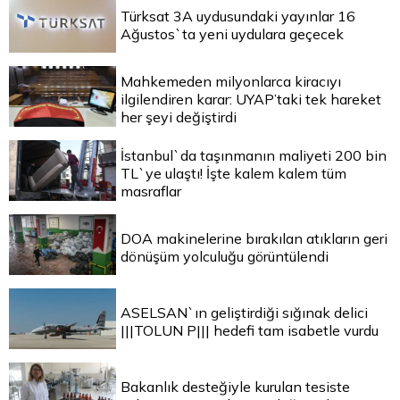
Türksat 3A uydusundaki yayınlar 16
Ağustos`ta yeni uydulara geçecek
Mahkemeden milyonlarca kiracıyı
ilgilendiren karar: UYAP’taki tek hareket
her şeyi değiştirdi
İstanbul`da taşınmanın maliyeti 200 bin
TL`ye ulaştı! İşte kalem kalem tüm
masraflar
DOA makinelerine bırakılan atıkların geri
dönüşüm yolculuğu görüntülendi
ASELSAN`ın geliştirdiği sığınak delici
|||TOLUN P||| hedefi tam isabetle vurdu
Bakanlık desteğiyle kurulan tesiste