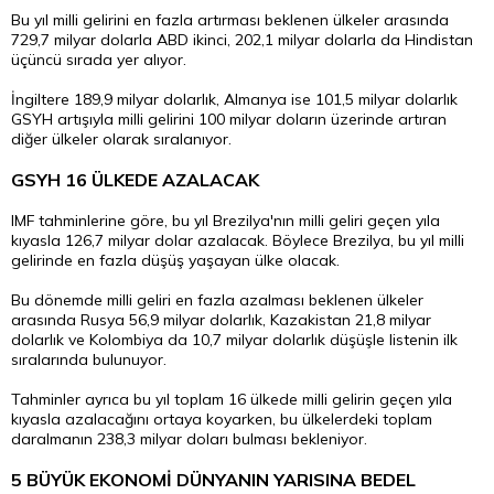
Bu yıl milli gelirini en fazla artırması beklenen ülkeler arasında
729,7 milyar dolarla ABD ikinci, 202,1 milyar dolarla da Hindistan
üçüncü sırada yer alıyor.
İngiltere 189,9 milyar dolarlık, Almanya ise 101,5 milyar dolarlık
GSYH artışıyla milli gelirini 100 milyar doların üzerinde artıran
diğer ülkeler olarak sıralanıyor.
GSYH 16 ÜLKEDE AZALACAK
IMF tahminlerine göre, bu yıl Brezilya'nın milli geliri geçen yıla
kıyasla 126,7 milyar dolar azalacak. Böylece Brezilya, bu yıl milli
gelirinde en fazla düşüş yaşayan ülke olacak.
Bu dönemde milli geliri en fazla azalması beklenen ülkeler
arasında Rusya 56,9 milyar dolarlık, Kazakistan 21,8 milyar
dolarlık ve Kolombiya da 10,7 milyar dolarlık düşüşle listenin ilk
sıralarında bulunuyor.
Tahminler ayrıca bu yıl toplam 16 ülkede milli gelirin geçen yıla
kıyasla azalacağını ortaya koyarken, bu ülkelerdeki toplam
daralmanın 238,3 milyar doları bulması bekleniyor.
5 BÜYÜK EKONOMİ DÜNYANIN YARISINA BEDEL