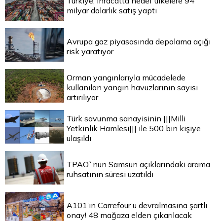
Türkiye, ihracatta hedef ülkelere 94
milyar dolarlık satış yaptı
Avrupa gaz piyasasında depolama açığı
risk yaratıyor
Orman yangınlarıyla mücadelede
kullanılan yangın havuzlarının sayısı
artırılıyor
Türk savunma sanayisinin |||Milli
Yetkinlik Hamlesi||| ile 500 bin kişiye
ulaşıldı
TPAO`nun Samsun açıklarındaki arama
ruhsatının süresi uzatıldı
A101’in Carrefour’u devralmasına şartlı
onay! 48 mağaza elden çıkarılacak