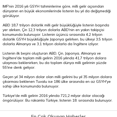
IMF'nin 2016 yılı GSYH tahminlerine göre, milli gelir açısından
dünyanın en büyük ekonomilerinde listenin bu yıl da değişmediği
görülüyor.
ABD 18,7 trilyon dolarlık milli gelir büyüklüğüyle listenin başında
yer alırken, Çin 12,3 trilyon dolarla ABD'nin en yakın takipçisi
konumunda bulunuyor. Listenin üçüncü sırasında 4,2 trilyon
dolarlık GSYH büyüklüğüyle Japonya gelirken, bu ülkeyi 3,5 trilyon
dolarla Almanya ve 3,1 trilyon dolarla da İngiltere izliyor.
Listenin ilk beşini oluşturan ABD, Çin, Japonya, Almanya ve
İngiltere'de toplam milli gelirin 2016 yılında 41,7 trilyon dolara
ulaşması beklenirken, bu da toplam dünya milli gelirinin yüzde
55'ine denk geliyor.
Geçen yıl 34 milyon dolar olan milli gelirini bu yıl 35 milyon dolara
çıkarması beklenen Tuvalu ise 186 ülke arasında en az GSYH'ye
sahip ülke konumunda bulunuyor.
Türkiye'de milli gelirin 2016 yılında 721,2 milyar dolar olacağı
öngörülüyor. Bu rakamla Türkiye, listenin 18. sırasında bulunuyor.
En Çok Okunan Haberler