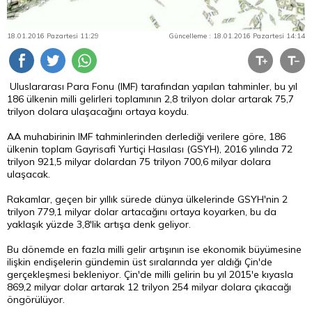
18.01.2016 Pazartesi 11:29
Güncelleme : 18.01.2016 Pazartesi 14:14
Uluslararası
Para
Fonu (IMF) tarafından yapılan tahminler, bu yıl
186 ülkenin milli gelirleri toplamının 2,8 trilyon
dolar
artarak 75,7
trilyon dolara ulaşacağını ortaya koydu.
AA muhabirinin IMF tahminlerinden derlediği verilere göre, 186
ülkenin toplam Gayrisafi Yurtiçi Hasılası (GSYH), 2016 yılında 72
trilyon 921,5 milyar dolardan 75 trilyon 700,6 milyar dolara
ulaşacak.
Rakamlar, geçen bir yıllık sürede dünya ülkelerinde GSYH'nin 2
trilyon 779,1 milyar dolar artacağını ortaya koyarken, bu da
yaklaşık yüzde 3,8'lik artışa denk geliyor.
Bu dönemde en fazla milli gelir artışının ise ekonomik büyümesine
ilişkin endişelerin gündemin üst sıralarında yer aldığı Çin'de
gerçekleşmesi bekleniyor. Çin'de milli gelirin bu yıl 2015'e kıyasla
869,2 milyar dolar artarak 12 trilyon 254 milyar dolara çıkacağı
öngörülüyor.