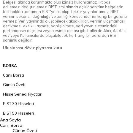
Belgesi altında korunmakta olup izinsiz kullanılamaz, iktibas
edilemez, değiştirilemez. BIST ismi altında açıklanan tüm belgelerin
telif hakları tamamen BIST'ye ait olup, tekrar yayınlanamaz. BIST,
verinin sekansı, doğruluğu ve tamlığı konusunda herhangi bir garanti
vermez. Veri yayınında oluşabilecek aksaklıklar, verinin ulaşmaması,
gecikmesi, eksik ulaşması, yanlış olması, veri yayın sistemindeki
perfomansın düşmesi veya kesintili olması gibi hallerde Alıcı, Alt Alıcı
ve / veya Kullanıcılarda oluşabilecek herhangi bir zarardan BIST
sorumlu değildir.
Uluslarası döviz piyasası kuru
BORSA
Canlı Borsa
Günün Özeti
Hisse Senedi Fiyatları
BIST 30 Hisseleri
BIST 50 Hisseleri
Ana Sayfa
BIST 100 Hisseleri
Canlı Borsa
Günün Özeti
En Çok Artan Hisseler