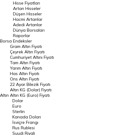
Hisse Fiyatları
Artan Hisseler
En Çok Düşen Hisseler
Düşen Hisseler
Hacmi Artanlar
Hacmi Artanlar
Adedi Artanlar
Geçmiş Kapanışlar
Dünya Borsaları
Raporlar
Dünya Borsaları
Borsa
Endeksler
Gram Altın Fiyatı
Raporlar
Çeyrek Altın Fiyatı
Endeksler
Cumhuriyet Altını Fiyatı
Tam Altın Fiyatı
Yarım Altın Fiyatı
DÖVİZ
Has Altın Fiyatı
Ons Altın Fiyatı
Döviz Kuru
22 Ayar Bilezik Fiyatı
Dolar Kuru
Altın KG (Dolar) Fiyatı
Altın
Altın KG (Euro) Fiyatı
Euro Kuru
Dolar
Euro
Pound Kuru
Sterlin
Kanada Doları
Frank Kuru
İsviçre Frangı
Riyal Kuru
Rus Rublesi
Suudi Riyali