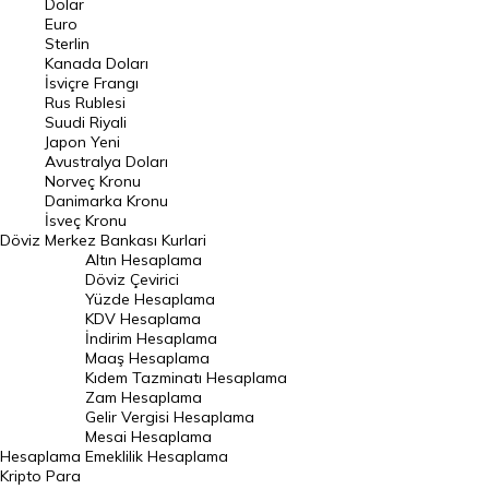
Dolar
Euro
Pound Kuru
Sterlin
Kanada Doları
Frank Kuru
İsviçre Frangı
Riyal Kuru
Rus Rublesi
Suudi Riyali
Avustralya Doları
Japon Yeni
Avustralya Doları
Danimarka Kronu Kuru
Norveç Kronu
Danimarka Kronu
Kanada Doları Kuru
İsveç Kronu
Döviz
Merkez Bankası Kurlari
Norveç Kronu Kuru
Altın Hesaplama
İsveç Kronu Kuru
Döviz Çevirici
Yüzde Hesaplama
Japon Yeni Kuru
KDV Hesaplama
İndirim Hesaplama
Serbest Piyasa Döviz Kurları
Maaş Hesaplama
Kıdem Tazminatı Hesaplama
Merkez Bankası Döviz Kurları
Zam Hesaplama
Gelir Vergisi Hesaplama
ALTIN
Mesai Hesaplama
Hesaplama
Emeklilik Hesaplama
Altın Fiyatları
Kripto Para