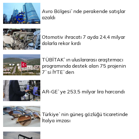
Avro Bölgesi`nde perakende satışlar
azaldı
Otomotiv ihracatı 7 ayda 24,4 milyar
dolarla rekor kırdı
TÜBİTAK`ın uluslararası araştırmacı
programında destek alan 75 projenin
7`si İYTE`den
AR-GE`ye 253,5 milyar lira harcandı
Türkiye`nin güneş gözlüğü ticaretinde
İtalya imzası