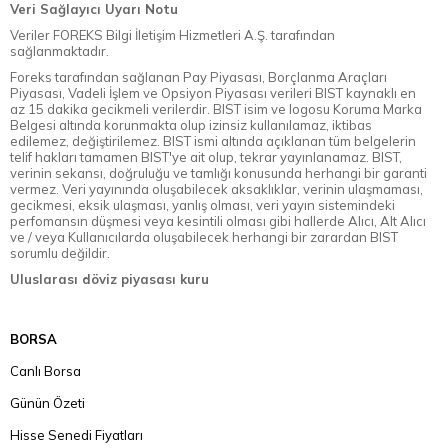
Veri Sağlayıcı Uyarı Notu
Veriler FOREKS Bilgi İletişim Hizmetleri A.Ş. tarafından
sağlanmaktadır.
Foreks tarafından sağlanan Pay Piyasası, Borçlanma Araçları
Piyasası, Vadeli İşlem ve Opsiyon Piyasası verileri BIST kaynaklı en
az 15 dakika gecikmeli verilerdir. BIST isim ve logosu Koruma Marka
Belgesi altında korunmakta olup izinsiz kullanılamaz, iktibas
edilemez, değiştirilemez. BIST ismi altında açıklanan tüm belgelerin
telif hakları tamamen BIST'ye ait olup, tekrar yayınlanamaz. BIST,
verinin sekansı, doğruluğu ve tamlığı konusunda herhangi bir garanti
vermez. Veri yayınında oluşabilecek aksaklıklar, verinin ulaşmaması,
gecikmesi, eksik ulaşması, yanlış olması, veri yayın sistemindeki
perfomansın düşmesi veya kesintili olması gibi hallerde Alıcı, Alt Alıcı
ve / veya Kullanıcılarda oluşabilecek herhangi bir zarardan BIST
sorumlu değildir.
Uluslarası döviz piyasası kuru
BORSA
Canlı Borsa
Günün Özeti
Hisse Senedi Fiyatları