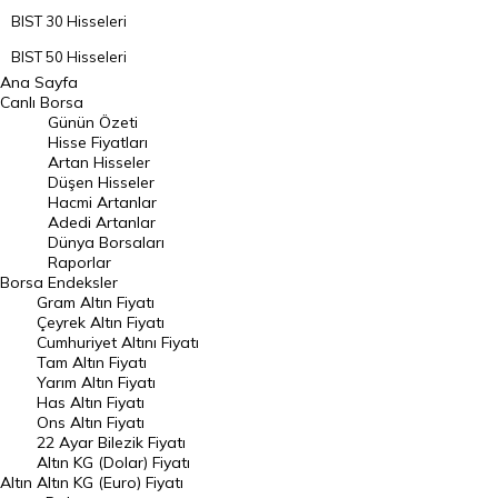
BIST 30 Hisseleri
BIST 50 Hisseleri
Ana Sayfa
BIST 100 Hisseleri
Canlı Borsa
Günün Özeti
En Çok Artan Hisseler
Hisse Fiyatları
Artan Hisseler
En Çok Düşen Hisseler
Düşen Hisseler
Hacmi Artanlar
Hacmi Artanlar
Adedi Artanlar
Geçmiş Kapanışlar
Dünya Borsaları
Raporlar
Dünya Borsaları
Borsa
Endeksler
Gram Altın Fiyatı
Raporlar
Çeyrek Altın Fiyatı
Endeksler
Cumhuriyet Altını Fiyatı
Tam Altın Fiyatı
Yarım Altın Fiyatı
DÖVİZ
Has Altın Fiyatı
Ons Altın Fiyatı
Döviz Kuru
22 Ayar Bilezik Fiyatı
Dolar Kuru
Altın KG (Dolar) Fiyatı
Altın
Altın KG (Euro) Fiyatı
Euro Kuru