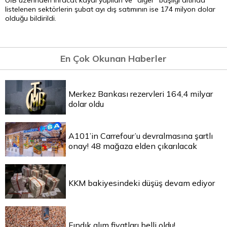
UİB üzerinden ihracat kaydı yapılan ve "diğer" başlığı altında
listelenen sektörlerin şubat ayı dış satımının ise 174 milyon dolar
olduğu bildirildi.
En Çok Okunan Haberler
Merkez Bankası rezervleri 164,4 milyar
dolar oldu
A101’in Carrefour’u devralmasına şartlı
onay! 48 mağaza elden çıkarılacak
KKM bakiyesindeki düşüş devam ediyor
Fındık alım fiyatları belli oldu!