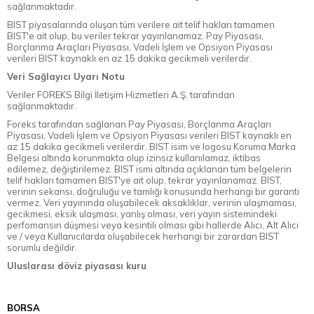
sağlanmaktadır.
BIST piyasalarında oluşan tüm verilere ait telif hakları tamamen
BIST'e ait olup, bu veriler tekrar yayınlanamaz. Pay Piyasası,
Borçlanma Araçları Piyasası, Vadeli İşlem ve Opsiyon Piyasası
verileri BIST kaynaklı en az 15 dakika gecikmeli verilerdir.
Veri Sağlayıcı Uyarı Notu
Veriler FOREKS Bilgi İletişim Hizmetleri A.Ş. tarafından
sağlanmaktadır.
Foreks tarafından sağlanan Pay Piyasası, Borçlanma Araçları
Piyasası, Vadeli İşlem ve Opsiyon Piyasası verileri BIST kaynaklı en
az 15 dakika gecikmeli verilerdir. BIST isim ve logosu Koruma Marka
Belgesi altında korunmakta olup izinsiz kullanılamaz, iktibas
edilemez, değiştirilemez. BIST ismi altında açıklanan tüm belgelerin
telif hakları tamamen BIST'ye ait olup, tekrar yayınlanamaz. BIST,
verinin sekansı, doğruluğu ve tamlığı konusunda herhangi bir garanti
vermez. Veri yayınında oluşabilecek aksaklıklar, verinin ulaşmaması,
gecikmesi, eksik ulaşması, yanlış olması, veri yayın sistemindeki
perfomansın düşmesi veya kesintili olması gibi hallerde Alıcı, Alt Alıcı
ve / veya Kullanıcılarda oluşabilecek herhangi bir zarardan BIST
sorumlu değildir.
Uluslarası döviz piyasası kuru
BORSA