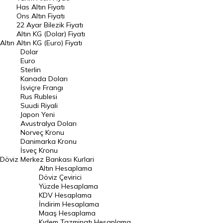
DÖVİZ
Has Altın Fiyatı
Ons Altın Fiyatı
Döviz Kuru
22 Ayar Bilezik Fiyatı
Dolar Kuru
Altın KG (Dolar) Fiyatı
Altın
Altın KG (Euro) Fiyatı
Euro Kuru
Dolar
Euro
Pound Kuru
Sterlin
Kanada Doları
Frank Kuru
İsviçre Frangı
Riyal Kuru
Rus Rublesi
Suudi Riyali
Avustralya Doları
Japon Yeni
Avustralya Doları
Danimarka Kronu Kuru
Norveç Kronu
Danimarka Kronu
Kanada Doları Kuru
İsveç Kronu
Döviz
Merkez Bankası Kurlari
Norveç Kronu Kuru
Altın Hesaplama
İsveç Kronu Kuru
Döviz Çevirici
Yüzde Hesaplama
Japon Yeni Kuru
KDV Hesaplama
İndirim Hesaplama
Serbest Piyasa Döviz Kurları
Maaş Hesaplama
Kıdem Tazminatı Hesaplama