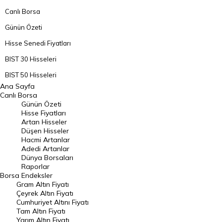
Canlı Borsa
Günün Özeti
Hisse Senedi Fiyatları
BIST 30 Hisseleri
BIST 50 Hisseleri
Ana Sayfa
BIST 100 Hisseleri
Canlı Borsa
Günün Özeti
En Çok Artan Hisseler
Hisse Fiyatları
Artan Hisseler
En Çok Düşen Hisseler
Düşen Hisseler
Hacmi Artanlar
Hacmi Artanlar
Adedi Artanlar
Geçmiş Kapanışlar
Dünya Borsaları
Raporlar
Dünya Borsaları
Borsa
Endeksler
Gram Altın Fiyatı
Raporlar
Çeyrek Altın Fiyatı
Endeksler
Cumhuriyet Altını Fiyatı
Tam Altın Fiyatı
Yarım Altın Fiyatı