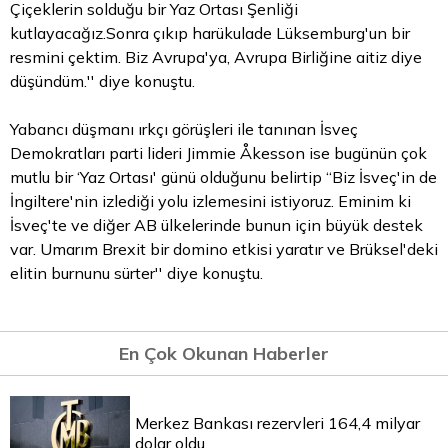
Çiçeklerin solduğu bir Yaz Ortası Şenliği
kutlayacağız.Sonra çıkıp harükulade Lüksemburg'un bir
resmini çektim. Biz Avrupa'ya, Avrupa Birliğine aitiz diye
düşündüm.'' diye konuştu.
Yabancı düşmanı ırkçı görüşleri ile tanınan İsveç
Demokratları parti lideri Jimmie Åkesson ise bugünün çok
mutlu
bir ‘Yaz Ortası' günü olduğunu belirtip ‘‘Biz İsveç'in de
İngiltere'nin izlediği yolu izlemesini istiyoruz. Eminim ki
İsveç'te ve diğer AB ülkelerinde bunun için büyük destek
var. Umarım Brexit bir domino etkisi yaratır ve Brüksel'deki
elitin burnunu sürter'' diye konuştu.
En Çok Okunan Haberler
Merkez Bankası rezervleri 164,4 milyar
dolar oldu