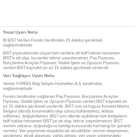
Yasal Uyarı Notu
© BİST Verileri Foreks tarafından 15 dakika gecikmeli
sağlanmaktadır.
BIST piyasalarında oluşan tüm verilere ait telif hakları tamamen
BIST'e ait olup, bu veriler tekrar yayınlanamaz. Pay Piyasası,
Borçlanma Araçları Piyasası, Vadeli İşlem ve Opsiyon Piyasası
verileri BIST kaynaklı en az 15 dakika gecikmeli verilerdir.
Veri Sağlayıcı Uyarı Notu
Veriler FOREKS Bilgi İletişim Hizmetleri A.Ş. tarafından
sağlanmaktadır.
Foreks tarafından sağlanan Pay Piyasası, Borçlanma Araçları
Piyasası, Vadeli İşlem ve Opsiyon Piyasası verileri BIST kaynaklı en
az 15 dakika gecikmeli verilerdir. BIST isim ve logosu Koruma Marka
Belgesi altında korunmakta olup izinsiz kullanılamaz, iktibas
edilemez, değiştirilemez. BIST ismi altında açıklanan tüm belgelerin
telif hakları tamamen BIST'ye ait olup, tekrar yayınlanamaz. BIST,
verinin sekansı, doğruluğu ve tamlığı konusunda herhangi bir garanti
vermez. Veri yayınında oluşabilecek aksaklıklar, verinin ulaşmaması,
gecikmesi, eksik ulaşması, yanlış olması, veri yayın sistemindeki