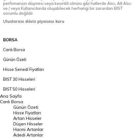
perfomansın düşmesi veya kesintili olması gibi hallerde Alıcı, Alt Alıcı
ve / veya Kullanıcılarda oluşabilecek herhangi bir zarardan BIST
sorumlu değildir.
Uluslarası döviz piyasası kuru
BORSA
Canlı Borsa
Günün Özeti
Hisse Senedi Fiyatları
BIST 30 Hisseleri
BIST 50 Hisseleri
Ana Sayfa
BIST 100 Hisseleri
Canlı Borsa
Günün Özeti
En Çok Artan Hisseler
Hisse Fiyatları
Artan Hisseler
En Çok Düşen Hisseler
Düşen Hisseler
Hacmi Artanlar
Hacmi Artanlar
Adedi Artanlar