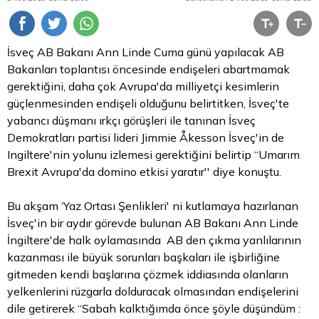
İsveç AB Bakanı Ann Linde Cuma günü yapılacak AB
Bakanları toplantısı öncesinde endişeleri abartmamak
gerektiğini, daha çok Avrupa'da milliyetçi kesimlerin
güçlenmesinden endişeli olduğunu belirtitken, İsveç'te
yabancı düşmanı ırkçı görüşleri ile tanınan İsveç
Demokratları partisi lideri Jimmie Åkesson İsveç'in de
Ingiltere'nin yolunu izlemesi gerektiğini belirtip ‘‘Umarım
Brexit Avrupa'da domino etkisi yaratır'' diye konuştu.
Bu akşam ‘Yaz Ortası Şenlikleri' ni kutlamaya hazırlanan
İsveç'in bir aydır görevde bulunan AB Bakanı Ann Linde
İngiltere'de halk oylamasında AB den çıkma yanlılarının
kazanması ile büyük sorunları başkaları ile işbirliğine
gitmeden kendi başlarına çözmek iddiasında olanların
yelkenlerini rüzgarla dolduracak olmasından endişelerini
dile getirerek ‘‘Sabah kalktığımda önce şöyle düşündüm :