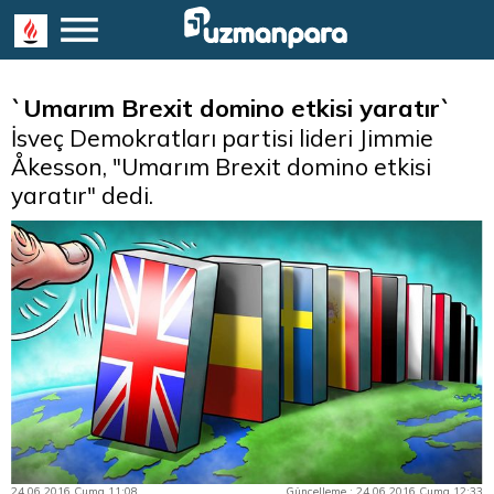
`Umarım Brexit domino etkisi yaratır`
İsveç Demokratları partisi lideri Jimmie
Åkesson, "Umarım Brexit domino etkisi
yaratır" dedi.
24.06.2016 Cuma 11:08
Güncelleme : 24.06.2016 Cuma 12:33