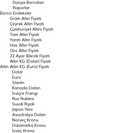
Geçmiş Kapanışlar
Dünya Borsaları
Raporlar
Dünya Borsaları
Borsa
Endeksler
Gram Altın Fiyatı
Raporlar
Çeyrek Altın Fiyatı
Endeksler
Cumhuriyet Altını Fiyatı
Tam Altın Fiyatı
Yarım Altın Fiyatı
DÖVİZ
Has Altın Fiyatı
Ons Altın Fiyatı
Döviz Kuru
22 Ayar Bilezik Fiyatı
Dolar Kuru
Altın KG (Dolar) Fiyatı
Altın
Altın KG (Euro) Fiyatı
Euro Kuru
Dolar
Euro
Pound Kuru
Sterlin
Kanada Doları
Frank Kuru
İsviçre Frangı
Riyal Kuru
Rus Rublesi
Suudi Riyali
Avustralya Doları
Japon Yeni
Avustralya Doları
Danimarka Kronu Kuru
Norveç Kronu
Danimarka Kronu
Kanada Doları Kuru
İsveç Kronu