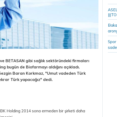
ASELS
|||TO
Bakan
aron
Spor 
sade
ve BETASAN gibi sağlık sektöründeki firmaları
ng bugün de Biofarmayı aldığını açıkladı.
 Sezgin Baran Korkmaz, "Umut vadeden Türk
tekrar Türk yapacağız" dedi.
 SBK Holding 2014 sona ermeden bir şirketi daha