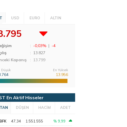
T
USD
EURO
ALTIN
3.795
eğişim
:
-0,03%
|
-4
ılış
:
13.827
nceki Kapanış
: 13.799
 Düşük
En Yüksek
3.764
13.956
ST En Aktif Hisseler
TAN
DÜŞEN
HACİM
ADET
BFK
47,34
1.551.555
% 9,99