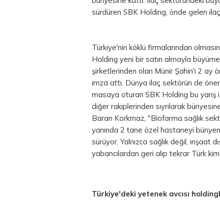
bünyesine kattı. İlaç sektöründeki büy
sürdüren SBK Holding, önde gelen ilaç 
Türkiye'nin köklü firmalarından olmasın
Holding yeni bir satın almayla büyümesin
şirketlerinden olan Münir Şahin'i 2 ay
imza attı. Dünya ilaç sektörün de önem
masaya oturan SBK Holding bu yarış iç
diğer rakiplerinden sıyrılarak bünyesi
Baran Korkmaz, "Biofarma sağlık sektö
yanında 2 tane özel hastaneyi bünyemi
sürüyor. Yalnızca sağlık değil, inşaat 
yabancılardan geri alıp tekrar Türk kiml
Türkiye'deki yetenek avcısı holdin