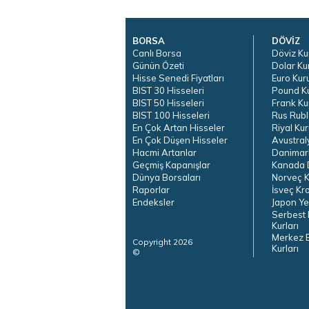
BORSA
DÖVİZ
Canlı Borsa
Döviz Ku
Günün Özeti
Dolar Ku
Hisse Senedi Fiyatları
Euro Kur
BIST 30 Hisseleri
Pound K
BIST 50 Hisseleri
Frank Ku
BIST 100 Hisseleri
Rus Rubl
En Çok Artan Hisseler
Riyal Kur
En Çok Düşen Hisseler
Avustral
Hacmi Artanlar
Danimar
Geçmiş Kapanışlar
Kanada D
Dünya Borsaları
Norveç K
Raporlar
İsveç Kr
Endeksler
Japon Ye
Serbest 
Kurları
Merkez 
Copyright 2026
Kurları
©