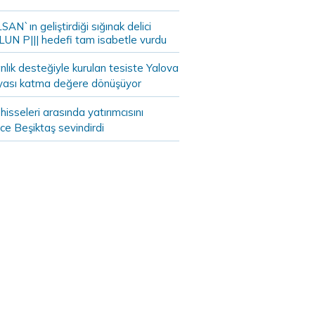
AN`ın geliştirdiği sığınak delici
LUN P||| hedefi tam isabetle vurdu
lık desteğiyle kurulan tesiste Yalova
yası katma değere dönüşüyor
hisseleri arasında yatırımcısını
ce Beşiktaş sevindirdi