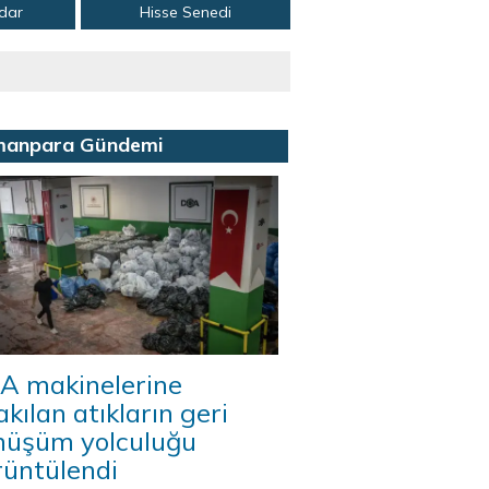
adar
Hisse Senedi
manpara Gündemi
A makinelerine
akılan atıkların geri
nüşüm yolculuğu
rüntülendi