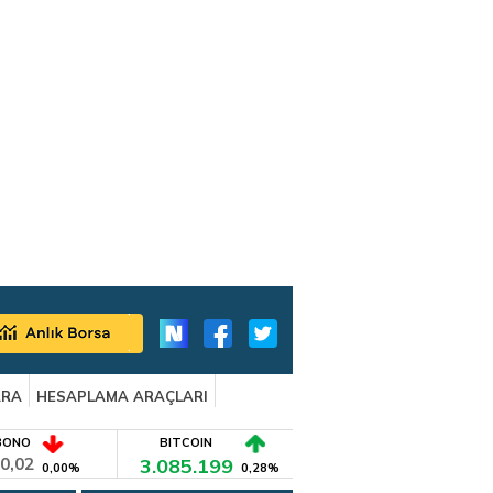
ARA
HESAPLAMA ARAÇLARI
BONO
BITCOIN
0,02
3.085.199
0,00%
0,28%