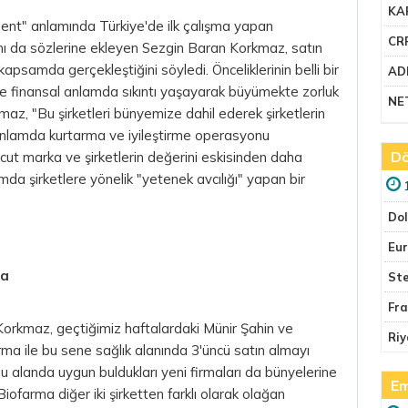
KA
nt" anlamında Türkiye'de ilk çalışma yapan
CR
ığını da sözlerine ekleyen Sezgin Baran Korkmaz, satın
psamda gerçekleştiğini söyledi. Önceliklerinin belli bir
AD
e finansal anlamda sıkıntı yaşayarak büyümekte zorluk
NE
z, "Bu şirketleri bünyemize dahil ederek şirketlerin
 anlamda kurtarma ve iyileştirme operasyonu
Dö
vcut marka ve şirketlerin değerini eskisinden daha
mda şirketlere yönelik "yetenek avcılığı" yapan bir
Do
Eu
ma
Ste
Fr
orkmaz, geçtiğimiz haftalardaki Münir Şahin ve
Riy
ma ile bu sene sağlık alanında 3'üncü satın almayı
 bu alanda uygun buldukları yeni firmaları da bünyelerine
Em
iofarma diğer iki şirketten farklı olarak olağan