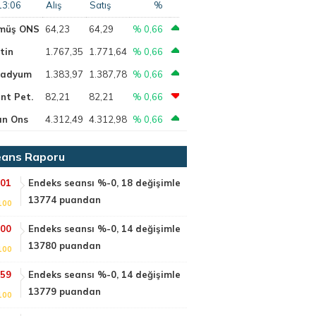
13:06
Alış
Satış
%
müş ONS
64,23
64,29
% 0,66
tin
1.767,35
1.771,64
% 0,66
ladyum
1.383,97
1.387,78
% 0,66
nt Pet.
82,21
82,21
% 0,66
ın Ons
4.312,49
4.312,98
% 0,66
ans Raporu
:01
Endeks seansı %-0, 18 değişimle
13774 puandan
100
:00
Endeks seansı %-0, 14 değişimle
13780 puandan
100
:59
Endeks seansı %-0, 14 değişimle
13779 puandan
100