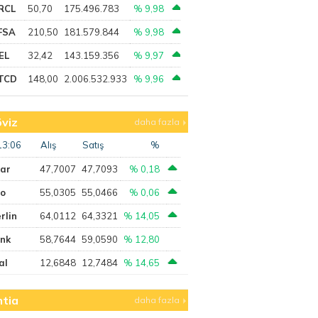
RCL
50,70
175.496.783
% 9,98
FSA
210,50
181.579.844
% 9,98
EL
32,42
143.159.356
% 9,97
TCD
148,00
2.006.532.933
% 9,96
viz
daha fazla
13:06
Alış
Satış
%
lar
47,7007
47,7093
% 0,18
ro
55,0305
55,0466
% 0,06
rlin
64,0112
64,3321
% 14,05
ank
58,7644
59,0590
% 12,80
al
12,6848
12,7484
% 14,65
tia
daha fazla