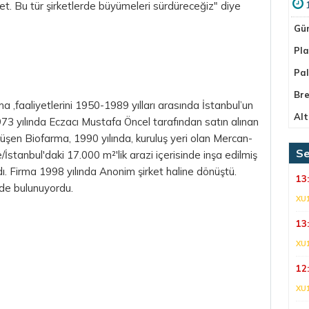
rket. Bu tür şirketlerde büyümeleri sürdüreceğiz" diye
Gü
Pla
Pa
Bre
ma ,faaliyetlerini 1950-1989 yılları arasında İstanbul’un
Alt
73 yılında Eczacı Mustafa Öncel tarafından satın alınan
şen Biofarma, 1990 yılında, kuruluş yeri olan Mercan-
Se
İstanbul'daki 17.000 m²'lik arazi içerisinde inşa edilmiş
dı. Firma 1998 yılında Anonim şirket haline dönüştü.
13
nde bulunuyordu.
XU
13
XU
12
XU