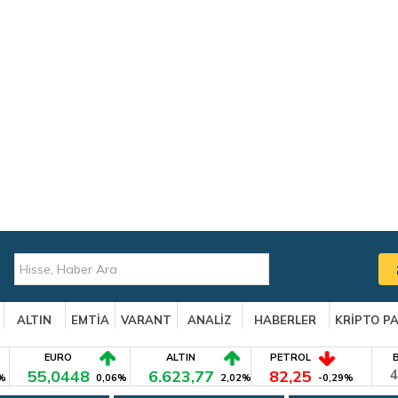
ALTIN
EMTİA
VARANT
ANALİZ
HABERLER
KRİPTO P
EURO
ALTIN
PETROL
55,0448
6.623,77
82,25
4
%
0,06%
2,02%
-0,29%