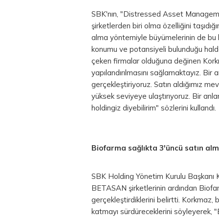
SBK'nın, "Distressed Asset Manageme
şirketlerden biri olma özelliğini taşıd
alma yöntemiyle büyümelerinin de bu ka
konumu ve potansiyeli bulunduğu hald
çeken firmalar olduğuna değinen Korkma
yapılandırılmasını sağlamaktayız. Bir
gerçekleştiriyoruz. Satın aldığımız me
yüksek seviyeye ulaştırıyoruz. Bir anla
holdingiz diyebilirim" sözlerini kullandı.
Biofarma sağlıkta 3'üncü satın al
SBK Holding Yönetim Kurulu Başkanı K
BETASAN şirketlerinin ardından Biofar
gerçekleştirdiklerini belirtti. Korkmaz,
katmayı sürdüreceklerini söyleyerek, "B