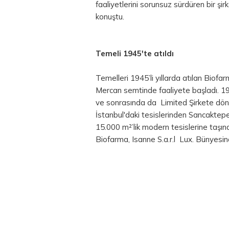
faaliyetlerini sorunsuz sürdüren bir şi
konuştu.
Temeli 1945'te atıldı
Temelleri 1945’li yıllarda atılan Biofar
Mercan semtinde faaliyete başladı. 19
ve sonrasında da Limited Şirkete dönü
İstanbul'daki tesislerinden Sancaktepe/
15.000 m²’lik modern tesislerine taşın
Biofarma, Isanne S.a.r.l Lux. Bünyesi