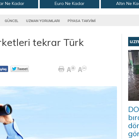
ar Ne Kadar
Euro Ne Kadar
Altın Ne K
GÜNCEL
UZMAN YORUMLARI
PİYASA TAKVİMİ
etleri tekrar Türk
uz
DO
bır
dö
gö