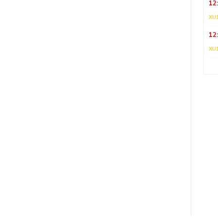
12
XU
12
XU