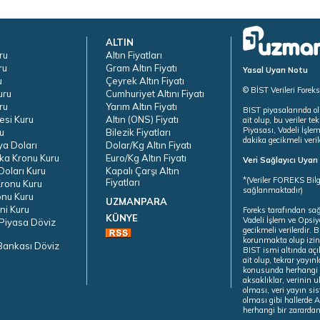
ALTIN
ru
Altın Fiyatları
ru
Gram Altın Fiyatı
Yasal Uyarı Notu
u
Çeyrek Altın Fiyatı
© BİST Verileri Forek
uru
Cumhuriyet Altını Fiyatı
ru
Yarım Altın Fiyatı
BIST piyasalarında ol
esi Kuru
Altın (ONS) Fiyatı
ait olup, bu veriler 
Piyasası, Vadeli İşle
u
Bilezik Fiyatları
dakika gecikmeli veril
ya Doları
Dolar/Kg Altın Fiyatı
ka Kronu Kuru
Euro/Kg Altın Fiyatı
Veri Sağlayıcı Uyar
oları Kuru
Kapalı Çarşı Altın
*(Veriler FOREKS Bilg
Fiyatları
ronu Kuru
sağlanmaktadır)
onu Kuru
UZMANPARA
ni Kuru
Foreks tarafından sa
KÜNYE
Vadeli İşlem ve Opsiy
Piyasa Döviz
gecikmeli verilerdir.
korunmakta olup izins
Bankası Döviz
BIST ismi altında açı
ait olup, tekrar yayı
konusunda herhangi b
aksaklıklar, verinin 
olması, veri yayın si
olması gibi hallerde Al
herhangi bir zarardan