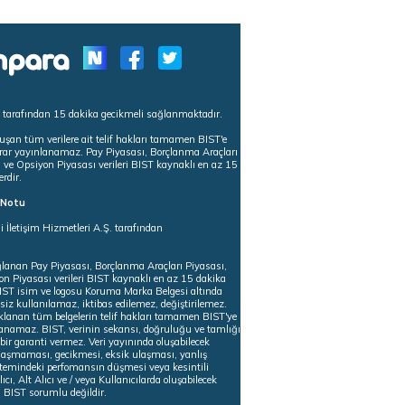
s tarafından 15 dakika gecikmeli sağlanmaktadır.
uşan tüm verilere ait telif hakları tamamen BIST'e
tekrar yayınlanamaz. Pay Piyasası, Borçlanma Araçları
m ve Opsiyon Piyasası verileri BIST kaynaklı en az 15
erdir.
ı Notu
i İletişim Hizmetleri A.Ş. tarafından
ğlanan Pay Piyasası, Borçlanma Araçları Piyasası,
on Piyasası verileri BIST kaynaklı en az 15 dakika
 BIST isim ve logosu Koruma Marka Belgesi altında
iz kullanılamaz, iktibas edilemez, değiştirilemez.
klanan tüm belgelerin telif hakları tamamen BIST'ye
nlanamaz. BIST, verinin sekansı, doğruluğu ve tamlığı
ir garanti vermez. Veri yayınında oluşabilecek
ulaşmaması, gecikmesi, eksik ulaşması, yanlış
stemindeki perfomansın düşmesi veya kesintili
ıcı, Alt Alıcı ve / veya Kullanıcılarda oluşabilecek
 BIST sorumlu değildir.