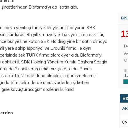
ümesini
şirketlerinden Biofarma'yı da satın aldı.
BIS
a karşın yenilikçi faaliyetleriyle adını duyuran SBK
1
i sürdürdü. 85 yıllık mazisiyle Türkiye'nin en eski ilaç
 önce bünyesine katan SBK Holding yine bir satın almaya
D
li yere sahip İspanyol ve Ürdünlü firma ile aynı
Aç
erisinde tek TÜRK firma olarak yer aldı. Biofarma'yı
Ö
ne dahil etti. SBK Holding Yönetim Kurulu Başkanı Sezgin
ründe 3'üncü satın aldığımız şirket oldu. Bunun
En
1
ze kattık. 2 tane daha almak için görüşmelerimiz
dışında tüm sektörlerde umut vadeden şirketleri
iğine kavuşturacağız" sözlerini kullandı.
BI
AR
glerden
QN