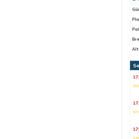
Gü
Pla
Pa
Bre
Alt
Se
17
XU
17
NT
17
SA