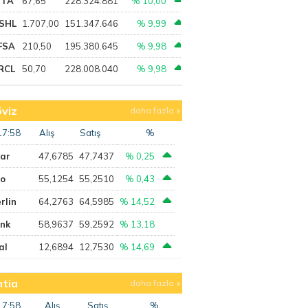
PTA
67,65
228.324.881
% 10,00
SHL
1.707,00
151.347.646
% 9,99
FSA
210,50
195.380.645
% 9,98
RCL
50,70
228.008.040
% 9,98
viz
daha fazla
17:58
Alış
Satış
%
lar
47,6785
47,7437
% 0,25
ro
55,1254
55,2510
% 0,43
rlin
64,2763
64,5985
% 14,52
ank
58,9637
59,2592
% 13,18
al
12,6894
12,7530
% 14,69
tia
daha fazla
17:58
Alış
Satış
%