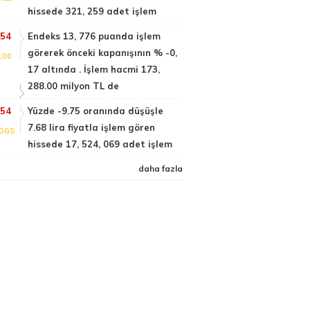
hissede 321, 259 adet işlem
:54
Endeks 13, 776 puanda işlem
görerek önceki kapanışının % -0,
100
17 altında . İşlem hacmi 173,
288.00 milyon TL de
:54
Yüzde -9.75 oranında düşüşle
7.68 lira fiyatla işlem gören
DGS
hissede 17, 524, 069 adet işlem
daha fazla