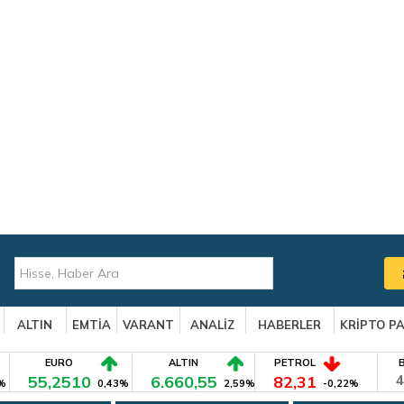
ALTIN
EMTİA
VARANT
ANALİZ
HABERLER
KRİPTO P
EURO
ALTIN
PETROL
55,2510
6.660,55
82,31
4
%
0,43%
2,59%
-0,22%