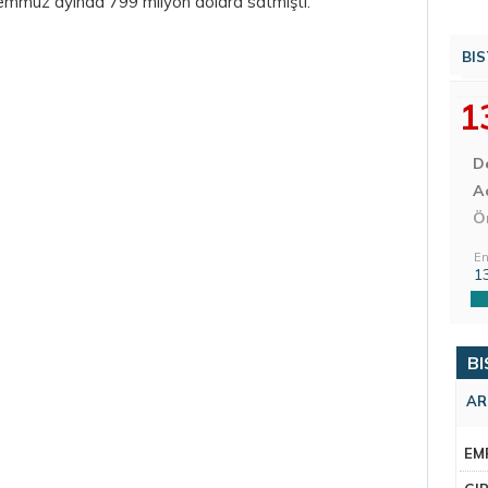
temmuz ayında 799 milyon dolara satmıştı.
BIS
1
D
Aç
Ö
En
1
BI
AR
EM