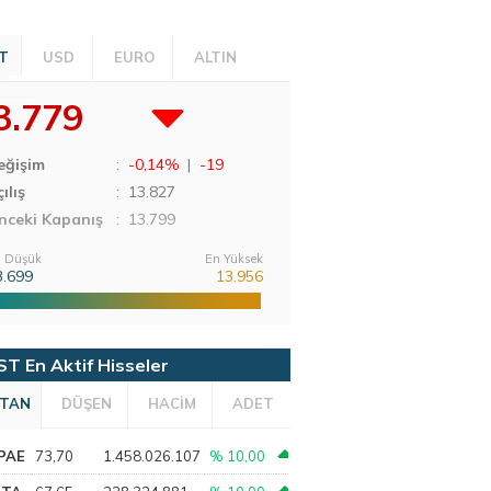
T
USD
EURO
ALTIN
3.779
eğişim
:
-0,14%
|
-19
ılış
:
13.827
nceki Kapanış
: 13.799
 Düşük
En Yüksek
3.699
13.956
ST En Aktif Hisseler
TAN
DÜŞEN
HACİM
ADET
PAE
73,70
1.458.026.107
% 10,00