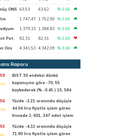
müş ONS
63,53
63,62
% 0,66
tin
1.747,47
1.752,90
% 0,66
ladyum
1.379,33
1.384,83
% 0,66
nt Pet.
82,31
82,31
% 0,66
ın Ons
4.341,53
4.342,09
% 0,66
ans Raporu
:59
BIST 30 endeksi dünkü
kapanışına göre -70, 55
030
kaybederek (% -0.45 ) 15, 584
:56
Yüzde -3.21 oranında düşüşle
44.04 lira fiyatla işlem gören
HOL
hissede 2, 601, 347 adet işlem
:55
Yüzde -4.32 oranında düşüşle
71.90 lira fiyatla işlem gören
NEL