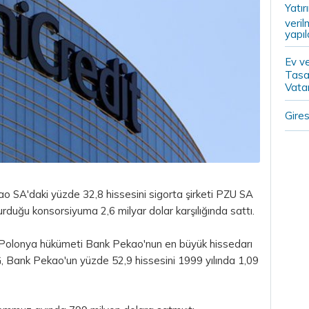
Yatır
veril
yapıl
Ev ve
Tasa
Vatan
Gires
o SA'daki yüzde 32,8 hissesini sigorta şirketi PZU SA
turduğu konsorsiyuma 2,6 milyar
dolar
karşılığında sattı.
Polonya hükümeti Bank Pekao'nun en büyük hissedarı
G, Bank Pekao'un yüzde 52,9 hissesini 1999 yılında 1,09