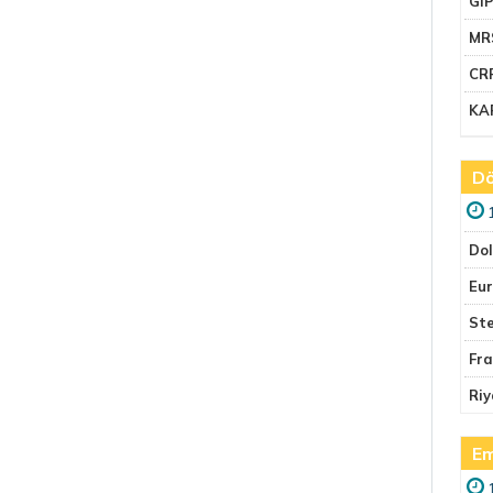
GI
MR
CR
KA
Dö
Do
Eu
Ste
Fr
Riy
Em