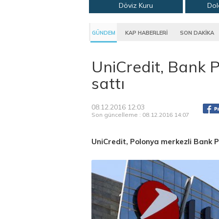
Döviz Kuru
Dol
GÜNDEM
KAP HABERLERİ
SON DAKİKA
UniCredit, Bank P
sattı
08.12.2016 12:03
Son güncelleme : 08.12.2016 14:07
UniCredit, Polonya merkezli Bank P