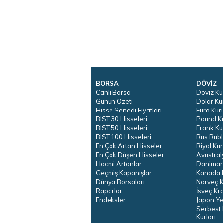
BORSA
DÖVİZ
Canlı Borsa
Döviz Ku
Günün Özeti
Dolar Ku
Hisse Senedi Fiyatları
Euro Kur
BIST 30 Hisseleri
Pound K
BIST 50 Hisseleri
Frank Ku
BIST 100 Hisseleri
Rus Rubl
En Çok Artan Hisseler
Riyal Kur
En Çok Düşen Hisseler
Avustral
Hacmi Artanlar
Danimar
Geçmiş Kapanışlar
Kanada D
Dünya Borsaları
Norveç K
Raporlar
İsveç Kr
Endeksler
Japon Ye
Serbest 
Kurları