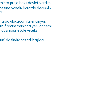
ımlara proje bazlı devlet yardımı
mesine yönelik kararda değişiklik
dı
 araç alacakları ilgilendiriyor:
rruf finansmanında yeni dönem!
daşı nasıl etkileyecek?
un`da fındık hasadı başladı