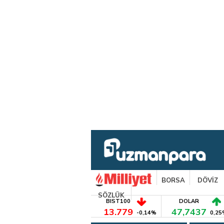
BORSA
DÖVİZ
SÖZLÜK
BIST100
DOLAR
13.779
47,7437
-0,14%
0,25