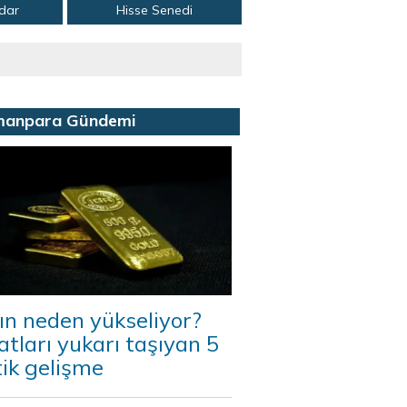
adar
Hisse Senedi
manpara Gündemi
ın neden yükseliyor?
atları yukarı taşıyan 5
tik gelişme