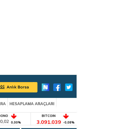
ARA
HESAPLAMA ARAÇLARI
BONO
BITCOIN
0,02
3.091.039
0,00%
-0,08%