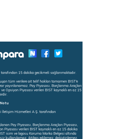
s tarafından 15 dakika gecikmeli sağlanmaktadır.
uşan tüm verilere ait telif hakları tamamen BIST'e
tekrar yayınlanamaz. Pay Piyasası, Borçlanma Araçları
m ve Opsiyon Piyasası verileri BIST kaynaklı en az 15
erdir.
ı Notu
i İletişim Hizmetleri A.Ş. tarafından
ğlanan Pay Piyasası, Borçlanma Araçları Piyasası,
on Piyasası verileri BIST kaynaklı en az 15 dakika
 BIST isim ve logosu Koruma Marka Belgesi altında
iz kullanılamaz, iktibas edilemez, değiştirilemez.