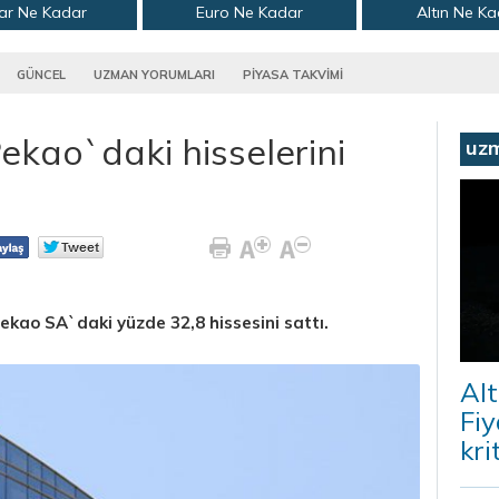
ar Ne Kadar
Euro Ne Kadar
Altın Ne K
GÜNCEL
UZMAN YORUMLARI
PİYASA TAKVİMİ
ekao`daki hisselerini
uz
ekao SA`daki yüzde 32,8 hissesini sattı.
Alt
Fiy
kri