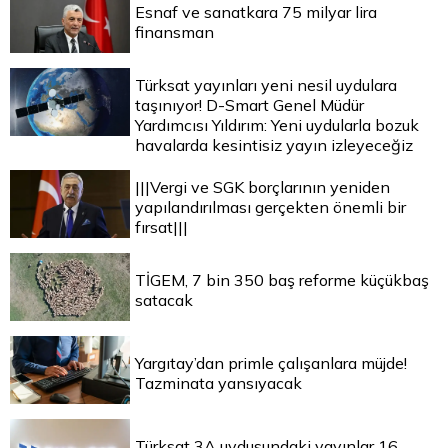
Esnaf ve sanatkara 75 milyar lira
finansman
Türksat yayınları yeni nesil uydulara
taşınıyor! D-Smart Genel Müdür
Yardımcısı Yıldırım: Yeni uydularla bozuk
havalarda kesintisiz yayın izleyeceğiz
|||Vergi ve SGK borçlarının yeniden
yapılandırılması gerçekten önemli bir
fırsat|||
TİGEM, 7 bin 350 baş reforme küçükbaş
satacak
Yargıtay’dan primle çalışanlara müjde!
Tazminata yansıyacak
Türksat 3A uydusundaki yayınlar 16