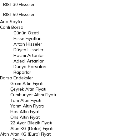
BIST 30 Hisseleri
BIST 50 Hisseleri
Ana Sayfa
BIST 100 Hisseleri
Canlı Borsa
Günün Özeti
En Çok Artan Hisseler
Hisse Fiyatları
Artan Hisseler
En Çok Düşen Hisseler
Düşen Hisseler
Hacmi Artanlar
Hacmi Artanlar
Adedi Artanlar
Geçmiş Kapanışlar
Dünya Borsaları
Raporlar
Dünya Borsaları
Borsa
Endeksler
Gram Altın Fiyatı
Raporlar
Çeyrek Altın Fiyatı
Endeksler
Cumhuriyet Altını Fiyatı
Tam Altın Fiyatı
Yarım Altın Fiyatı
DÖVİZ
Has Altın Fiyatı
Ons Altın Fiyatı
Döviz Kuru
22 Ayar Bilezik Fiyatı
Dolar Kuru
Altın KG (Dolar) Fiyatı
Altın
Altın KG (Euro) Fiyatı
Euro Kuru
Dolar