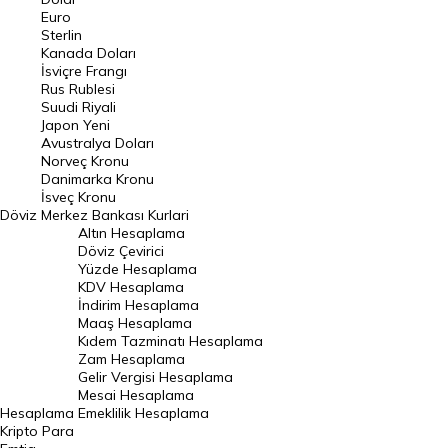
Euro
Pound Kuru
Sterlin
Kanada Doları
Frank Kuru
İsviçre Frangı
Riyal Kuru
Rus Rublesi
Suudi Riyali
Avustralya Doları
Japon Yeni
Avustralya Doları
Danimarka Kronu Kuru
Norveç Kronu
Danimarka Kronu
Kanada Doları Kuru
İsveç Kronu
Döviz
Merkez Bankası Kurlari
Norveç Kronu Kuru
Altın Hesaplama
İsveç Kronu Kuru
Döviz Çevirici
Yüzde Hesaplama
Japon Yeni Kuru
KDV Hesaplama
İndirim Hesaplama
Serbest Piyasa Döviz Kurları
Maaş Hesaplama
Kıdem Tazminatı Hesaplama
Merkez Bankası Döviz Kurları
Zam Hesaplama
Gelir Vergisi Hesaplama
ALTIN
Mesai Hesaplama
Hesaplama
Emeklilik Hesaplama
Altın Fiyatları
Kripto Para