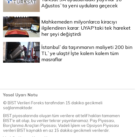
Ağustos`ta yeni uydulara geçecek
Mahkemeden milyonlarca kiracıyı
ilgilendiren karar: UYAP’taki tek hareket
her şeyi değiştirdi
İstanbul`da taşınmanın maliyeti 200 bin
TL`ye ulaştı! İşte kalem kalem tüm
masraflar
Yasal Uyarı Notu
© BİST Verileri Foreks tarafından 15 dakika gecikmeli
sağlanmaktadır.
BIST piyasalarında oluşan tüm verilere ait telif hakları tamamen
BIST'e ait olup, bu veriler tekrar yayınlanamaz. Pay Piyasası,
Borçlanma Araçları Piyasası, Vadeli İşlem ve Opsiyon Piyasası
verileri BIST kaynaklı en az 15 dakika gecikmeli verilerdir.