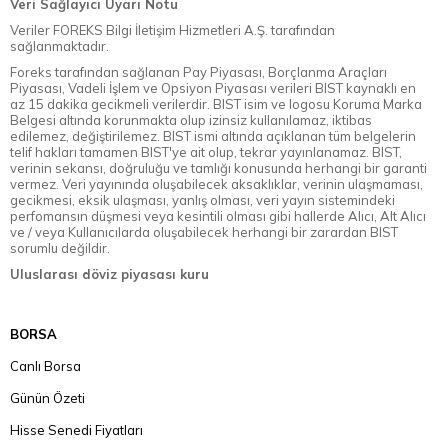
Veri Sağlayıcı Uyarı Notu
Veriler FOREKS Bilgi İletişim Hizmetleri A.Ş. tarafından
sağlanmaktadır.
Foreks tarafından sağlanan Pay Piyasası, Borçlanma Araçları
Piyasası, Vadeli İşlem ve Opsiyon Piyasası verileri BIST kaynaklı en
az 15 dakika gecikmeli verilerdir. BIST isim ve logosu Koruma Marka
Belgesi altında korunmakta olup izinsiz kullanılamaz, iktibas
edilemez, değiştirilemez. BIST ismi altında açıklanan tüm belgelerin
telif hakları tamamen BIST'ye ait olup, tekrar yayınlanamaz. BIST,
verinin sekansı, doğruluğu ve tamlığı konusunda herhangi bir garanti
vermez. Veri yayınında oluşabilecek aksaklıklar, verinin ulaşmaması,
gecikmesi, eksik ulaşması, yanlış olması, veri yayın sistemindeki
perfomansın düşmesi veya kesintili olması gibi hallerde Alıcı, Alt Alıcı
ve / veya Kullanıcılarda oluşabilecek herhangi bir zarardan BIST
sorumlu değildir.
Uluslarası döviz piyasası kuru
BORSA
Canlı Borsa
Günün Özeti
Hisse Senedi Fiyatları