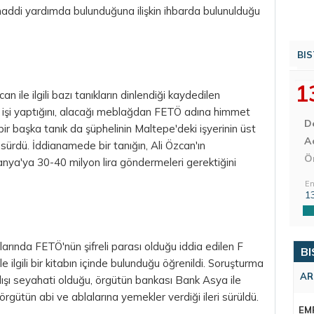
 maddi yardımda bulunduğuna ilişkin ihbarda bulunulduğu
BIS
1
 ile ilgili bazı tanıkların dinlendiği kaydedilen
 işi yaptığını, alacağı meblağdan FETÖ adına himmet
D
ir başka tanık da şüphelinin Maltepe'deki işyerinin üst
Aç
ri sürdü. İddianamede bir tanığın, Ali Özcan'ın
Ö
lvanya'ya 30-40 milyon
lira
göndermeleri gerektiğini
En
1
I
larında FETÖ'nün şifreli parası olduğu iddia edilen F
BI
le ilgili bir kitabın içinde bulunduğu öğrenildi. Soruşturma
AR
şı seyahati olduğu, örgütün bankası Bank Asya ile
 örgütün abi ve ablalarına yemekler verdiği ileri sürüldü.
EM