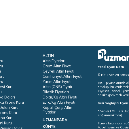
ALTIN
ru
Altın Fiyatları
ru
Gram Altın Fiyatı
Yasal Uyarı Notu
u
Çeyrek Altın Fiyatı
© BİST Verileri Forek
uru
Cumhuriyet Altını Fiyatı
ru
Yarım Altın Fiyatı
BIST piyasalarında ol
esi Kuru
Altın (ONS) Fiyatı
ait olup, bu veriler 
Piyasası, Vadeli İşle
u
Bilezik Fiyatları
dakika gecikmeli veril
ya Doları
Dolar/Kg Altın Fiyatı
ka Kronu Kuru
Euro/Kg Altın Fiyatı
Veri Sağlayıcı Uyar
oları Kuru
Kapalı Çarşı Altın
*(Veriler FOREKS Bilg
Fiyatları
ronu Kuru
sağlanmaktadır)
onu Kuru
UZMANPARA
ni Kuru
Foreks tarafından sa
KÜNYE
Vadeli İşlem ve Opsiy
Piyasa Döviz