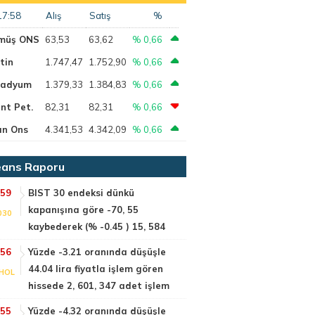
17:58
Alış
Satış
%
müş ONS
63,53
63,62
% 0,66
tin
1.747,47
1.752,90
% 0,66
ladyum
1.379,33
1.384,83
% 0,66
nt Pet.
82,31
82,31
% 0,66
ın Ons
4.341,53
4.342,09
% 0,66
ans Raporu
:59
BIST 30 endeksi dünkü
kapanışına göre -70, 55
030
kaybederek (% -0.45 ) 15, 584
:56
Yüzde -3.21 oranında düşüşle
44.04 lira fiyatla işlem gören
HOL
hissede 2, 601, 347 adet işlem
:55
Yüzde -4.32 oranında düşüşle