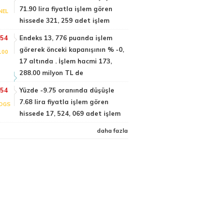
71.90 lira fiyatla işlem gören
NEL
hissede 321, 259 adet işlem
:54
Endeks 13, 776 puanda işlem
görerek önceki kapanışının % -0,
100
17 altında . İşlem hacmi 173,
288.00 milyon TL de
:54
Yüzde -9.75 oranında düşüşle
7.68 lira fiyatla işlem gören
DGS
hissede 17, 524, 069 adet işlem
daha fazla