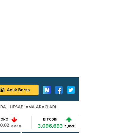
ARA
HESAPLAMA ARAÇLARI
BONO
BITCOIN
0,02
3.096.693
0,00%
1,05%