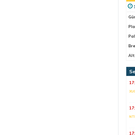
Gü
Pla
Pa
Bre
Alt
Se
17
XU
17
NT
17