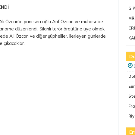
ENDİ
GI
MR
Ali Özcan'ın yanı sıra oğlu Arif Özcan ve muhasebe
CR
ianame düzenlendi. Silahlı terör örgütüne üye olmak
e Ali Özcan ve diğer şüpheliler, ilerleyen günlerde
KA
 çıkacaklar.
Dö
Do
Eu
Ste
Fr
Riy
Em