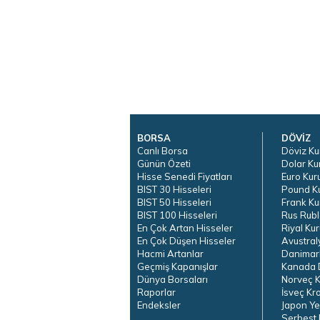
BORSA
DÖVİZ
Canlı Borsa
Döviz Ku
Günün Özeti
Dolar Ku
Hisse Senedi Fiyatları
Euro Kur
BIST 30 Hisseleri
Pound K
BIST 50 Hisseleri
Frank Ku
BIST 100 Hisseleri
Rus Rubl
En Çok Artan Hisseler
Riyal Kur
En Çok Düşen Hisseler
Avustral
Hacmi Artanlar
Danimar
Geçmiş Kapanışlar
Kanada D
Dünya Borsaları
Norveç K
Raporlar
İsveç Kr
Endeksler
Japon Ye
Serbest 