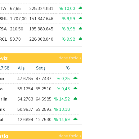
PTA
67,65
228.324.881
% 10,00
SHL
1.707,00
151.347.646
% 9,99
FSA
210,50
195.380.645
% 9,98
RCL
50,70
228.008.040
% 9,98
viz
daha fazla
17:58
Alış
Satış
%
lar
47,6785
47,7437
% 0,25
ro
55,1254
55,2510
% 0,43
rlin
64,2763
64,5985
% 14,52
ank
58,9637
59,2592
% 13,18
al
12,6894
12,7530
% 14,69
tia
daha fazla