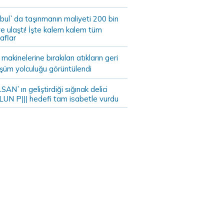
bul`da taşınmanın maliyeti 200 bin
e ulaştı! İşte kalem kalem tüm
aflar
akinelerine bırakılan atıkların geri
şüm yolculuğu görüntülendi
AN`ın geliştirdiği sığınak delici
LUN P||| hedefi tam isabetle vurdu