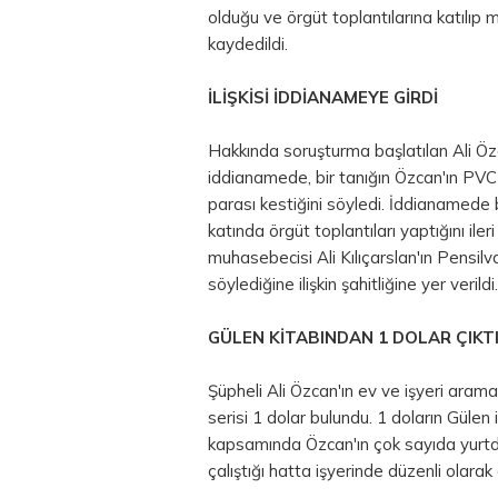
olduğu ve örgüt toplantılarına katılıp
kaydedildi.
İLİŞKİSİ İDDİANAMEYE GİRDİ
Hakkında soruşturma başlatılan Ali Özcan
iddianamede, bir tanığın Özcan'ın PVC
parası kestiğini söyledi. İddianamede b
katında örgüt toplantıları yaptığını ile
muhasebecisi Ali Kılıçarslan'ın Pensi
söylediğine ilişkin şahitliğine yer verildi.
GÜLEN KİTABINDAN 1
DOLAR
ÇIKT
Şüpheli Ali Özcan'ın ev ve işyeri arama
serisi 1 dolar bulundu. 1 doların Gülen i
kapsamında Özcan'ın çok sayıda yurtdı
çalıştığı hatta işyerinde düzenli olarak