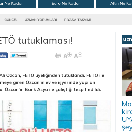
ar Ne Kadar
Euro Ne Kadar
Altın Ne K
GÜNCEL
UZMAN YORUMLARI
PİYASA TAKVİMİ
ETÖ tutuklaması!
uz
Ali Özcan, FETÖ üyeliğinden tutuklandı. FETÖ ile
ameye giren Özcan’ın ev ve işyerinde yapılan
 Özcan’ın Bank Asya ile çalıştığı tespit edildi.
Ma
kir
UYA
şey