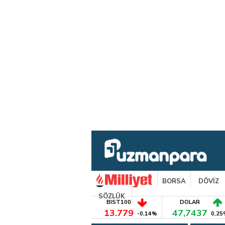
BORSA
DÖVİZ
SÖZLÜK
BIST100
DOLAR
13.779
47,7437
-0,14%
0,25