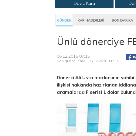
Döviz Kuru
Dol
GÜNDEM
KAP HABERLERİ
SON DAKİKA
Ünlü dönerciye F
06.12.2016 07:15
Son güncelleme : 06.12.2016 11:59
Dönerci Ali Usta markasının sahibi 
ilişkisi hakkında hazırlanan iddian
aramalarda F serisi 1 dolar bulundu.