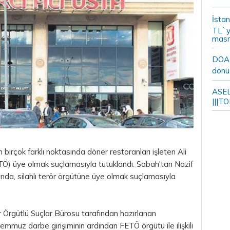
İstan
TL`y
masr
DOA m
dönü
ASELS
|||TO
 birçok farklı noktasında döner restoranları işleten Ali
TÖ) üye olmak suçlamasıyla tutuklandı. Sabah'tan Nazif
da, silahlı terör örgütüne üye olmak suçlamasıyla
r Örgütlü Suçlar Bürosu tarafından hazırlanan
muz darbe girişiminin ardından FETÖ örgütü ile ilişkili