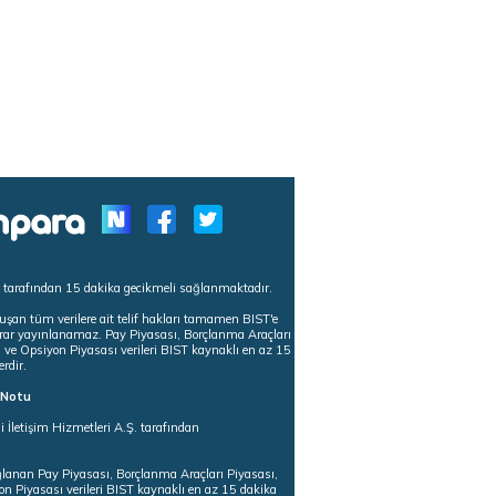
s tarafından 15 dakika gecikmeli sağlanmaktadır.
uşan tüm verilere ait telif hakları tamamen BIST'e
tekrar yayınlanamaz. Pay Piyasası, Borçlanma Araçları
m ve Opsiyon Piyasası verileri BIST kaynaklı en az 15
erdir.
ı Notu
i İletişim Hizmetleri A.Ş. tarafından
ğlanan Pay Piyasası, Borçlanma Araçları Piyasası,
on Piyasası verileri BIST kaynaklı en az 15 dakika