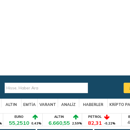
ALTIN
EMTİA
VARANT
ANALİZ
HABERLER
KRİPTO P
EURO
ALTIN
PETROL
55,2510
6.660,55
82,31
4
%
0,43%
2,59%
-0,22%