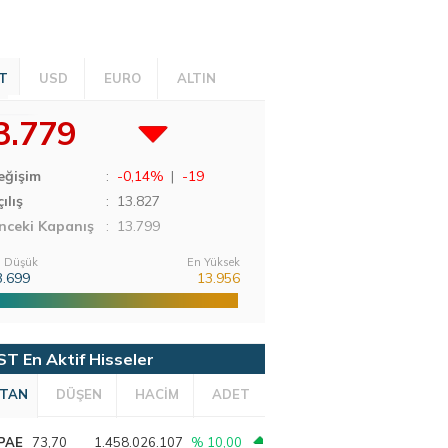
T
USD
EURO
ALTIN
3.779
eğişim
:
-0,14%
|
-19
ılış
:
13.827
nceki Kapanış
: 13.799
 Düşük
En Yüksek
3.699
13.956
ST En Aktif Hisseler
TAN
DÜŞEN
HACİM
ADET
PAE
73,70
1.458.026.107
% 10,00