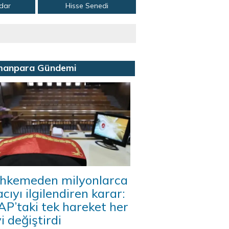
adar
Hisse Senedi
manpara Gündemi
hkemeden milyonlarca
acıyı ilgilendiren karar:
P’taki tek hareket her
i değiştirdi