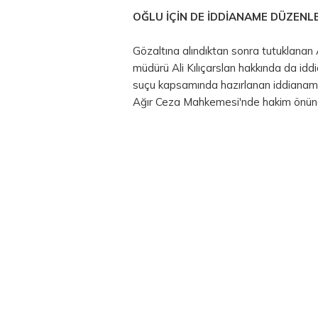
OĞLU İÇİN DE İDDİANAME DÜZENL
Gözaltına alındıktan sonra tutuklanan 
müdürü Ali Kılıçarslan hakkında da idd
suçu kapsamında hazırlanan iddianamed
Ağır Ceza Mahkemesi'nde hakim önüne