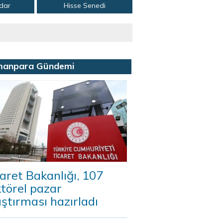
adar
Hisse Senedi
manpara Gündemi
aret Bakanlığı, 107
törel pazar
ştırması hazırladı