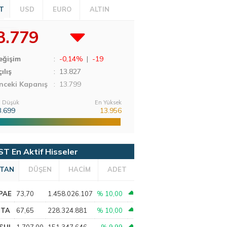
T
USD
EURO
ALTIN
3.779
eğişim
:
-0,14%
|
-19
ılış
:
13.827
nceki Kapanış
: 13.799
 Düşük
En Yüksek
3.699
13.956
ST En Aktif Hisseler
TAN
DÜŞEN
HACİM
ADET
PAE
73,70
1.458.026.107
% 10,00
PTA
67,65
228.324.881
% 10,00
SHL
1.707,00
151.347.646
% 9,99