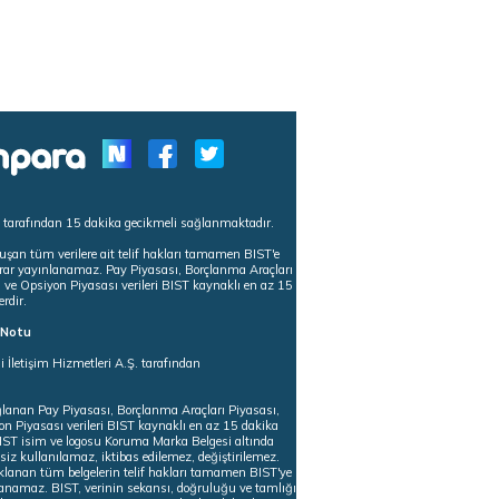
s tarafından 15 dakika gecikmeli sağlanmaktadır.
uşan tüm verilere ait telif hakları tamamen BIST'e
tekrar yayınlanamaz. Pay Piyasası, Borçlanma Araçları
m ve Opsiyon Piyasası verileri BIST kaynaklı en az 15
erdir.
ı Notu
i İletişim Hizmetleri A.Ş. tarafından
ğlanan Pay Piyasası, Borçlanma Araçları Piyasası,
on Piyasası verileri BIST kaynaklı en az 15 dakika
 BIST isim ve logosu Koruma Marka Belgesi altında
iz kullanılamaz, iktibas edilemez, değiştirilemez.
klanan tüm belgelerin telif hakları tamamen BIST'ye
nlanamaz. BIST, verinin sekansı, doğruluğu ve tamlığı