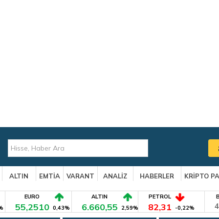
ALTIN
EMTİA
VARANT
ANALİZ
HABERLER
KRİPTO P
EURO
ALTIN
PETROL
55,2510
6.660,55
82,31
4
%
0,43%
2,59%
-0,22%