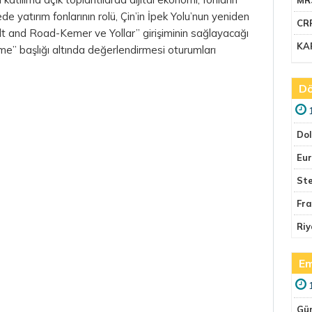
e yatırım fonlarının rolü, Çin’in İpek Yolu’nun yeniden
CR
“Belt and Road-Kemer ve Yollar” girişiminin sağlayacağı
KA
eşme” başlığı altında değerlendirmesi oturumları
Dö
Do
Eu
Ste
Fr
Riy
Em
Gü