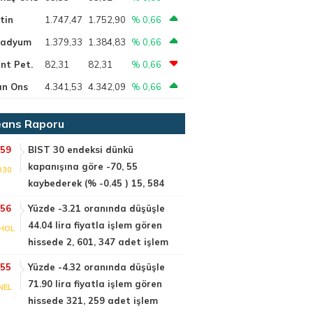
tin
1.747,47
1.752,90
% 0,66
ladyum
1.379,33
1.384,83
% 0,66
nt Pet.
82,31
82,31
% 0,66
ın Ons
4.341,53
4.342,09
% 0,66
ans Raporu
:59
BIST 30 endeksi dünkü
kapanışına göre -70, 55
030
kaybederek (% -0.45 ) 15, 584
:56
Yüzde -3.21 oranında düşüşle
44.04 lira fiyatla işlem gören
HOL
hissede 2, 601, 347 adet işlem
:55
Yüzde -4.32 oranında düşüşle
71.90 lira fiyatla işlem gören
NEL
hissede 321, 259 adet işlem