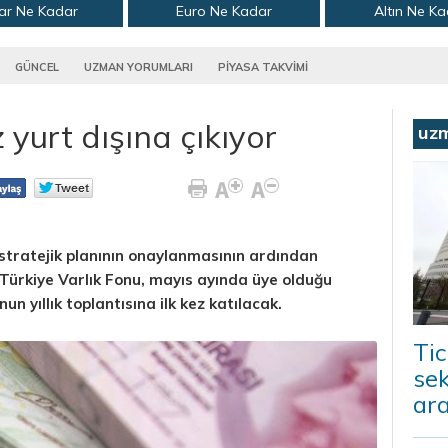
ar Ne Kadar
Euro Ne Kadar
Altın Ne K
GÜNCEL
UZMAN YORUMLARI
PİYASA TAKVİMİ
z yurt dışına çıkıyor
uz
 stratejik planının onaylanmasının ardından
 Türkiye Varlık Fonu, mayıs ayında üye olduğu
n yıllık toplantısına ilk kez katılacak.
Tic
sek
ara