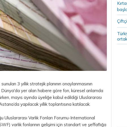
Kırt
başla
Çiftçi
Türki
ortak
sunulan 3 yıllık stratejik planının onaylanmasının
k. Dünya'da yer alan habere göre fon, küresel anlamda
ürürken, mayıs ayında üyeliğe kabul edildiği Uluslararası
stana’da yapılacak yıllık toplantısına katılacak.
u Uluslararası Varlık Fonları Forumu-International
) varlık fonlarının gelişimi için standart ve şeffaflığa