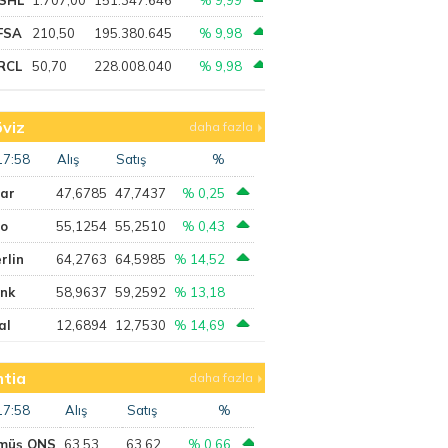
FSA
210,50
195.380.645
% 9,98
RCL
50,70
228.008.040
% 9,98
viz
daha fazla
17:58
Alış
Satış
%
lar
47,6785
47,7437
% 0,25
ro
55,1254
55,2510
% 0,43
rlin
64,2763
64,5985
% 14,52
ank
58,9637
59,2592
% 13,18
al
12,6894
12,7530
% 14,69
tia
daha fazla
17:58
Alış
Satış
%
müş ONS
63,53
63,62
% 0,66