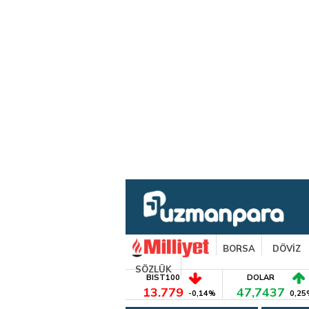
BORSA
DÖVİZ
SÖZLÜK
BIST100
DOLAR
13.779
47,7437
-0,14%
0,25