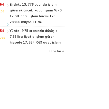
:54
Endeks 13, 776 puanda işlem
görerek önceki kapanışının % -0,
100
17 altında . İşlem hacmi 173,
288.00 milyon TL de
:54
Yüzde -9.75 oranında düşüşle
7.68 lira fiyatla işlem gören
DGS
hissede 17, 524, 069 adet işlem
daha fazla