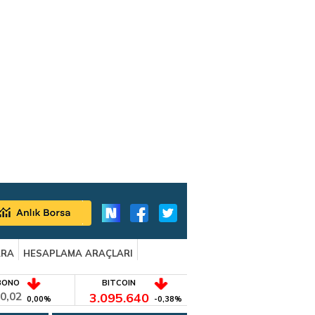
ARA
HESAPLAMA ARAÇLARI
BONO
BITCOIN
0,02
3.095.640
0,00%
-0,38%