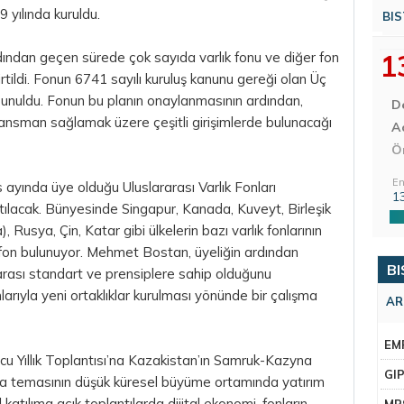
 yılında kuruldu.
BIS
1
dından geçen sürede çok sayıda varlık fonu ve diğer fon
tildi. Fonun 6741 sayılı kuruluş kanunu gereği olan Üç
a sunuldu. Fonun bu planın onaylanmasının ardından,
D
inansman sağlamak üzere çeşitli girişimlerde bulunacağı
Aç
Ö
En
 ayında üye olduğu Uluslararası Varlık Fonları
1
katılacak. Bünyesinde Singapur, Kanada, Kuveyt, Birleşik
 Rusya, Çin, Katar gibi ülkelerin bazı varlık fonlarının
2 fon bulunuyor. Mehmet Bostan, üyeliğin ardından
BI
arası standart ve prensiplere sahip olduğunu
arıyla yeni ortaklıklar kurulması yönünde bir çalışma
AR
EM
u Yıllık Toplantısı’na Kazakistan’ın Samruk-Kazyna
GI
na temasının düşük küresel büyüme ortamında yatırım
l katılıma açık toplantılarda dijital ekonomi, fonların
MR