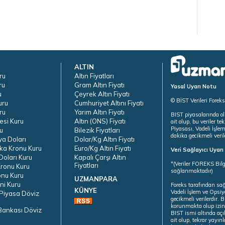
ALTIN
ru
Altın Fiyatları
ru
Gram Altın Fiyatı
Yasal Uyarı Notu
u
Çeyrek Altın Fiyatı
© BİST Verileri Forek
uru
Cumhuriyet Altını Fiyatı
ru
Yarım Altın Fiyatı
BIST piyasalarında ol
esi Kuru
Altın (ONS) Fiyatı
ait olup, bu veriler 
Piyasası, Vadeli İşle
u
Bilezik Fiyatları
dakika gecikmeli veril
ya Doları
Dolar/Kg Altın Fiyatı
ka Kronu Kuru
Euro/Kg Altın Fiyatı
Veri Sağlayıcı Uyar
oları Kuru
Kapalı Çarşı Altın
*(Veriler FOREKS Bilg
Fiyatları
ronu Kuru
sağlanmaktadır)
onu Kuru
UZMANPARA
ni Kuru
Foreks tarafından sa
KÜNYE
Vadeli İşlem ve Opsiy
Piyasa Döviz
gecikmeli verilerdir.
korunmakta olup izins
Bankası Döviz
BIST ismi altında açı
ait olup, tekrar yayı