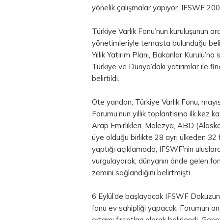
yönelik çalışmalar yapıyor. IFSWF 2009
Türkiye Varlık Fonu’nun kuruluşunun ar
yönetimleriyle temasta bulunduğu belir
Yıllık Yatırım Planı, Bakanlar Kurulu’n
Türkiye ve Dünya’daki yatırımlar ile f
belirtildi.
Öte yandan, Türkiye Varlık Fonu, mayıs
Forumu’nun yıllık toplantısına ilk kez 
Arap Emirlikleri, Malezya, ABD (Alaska),
üye olduğu birlikte 28 ayrı ülkeden 3
yaptığı açıklamada, IFSWF’nin uluslar
vurgulayarak, dünyanın önde gelen fonl
zemini sağlandığını belirtmişti.
6 Eylül’de başlayacak IFSWF Dokuzunc
fonu ev sahipliği yapacak. Forumun a
ortamı fırsatları olarak belirlendi. Gene