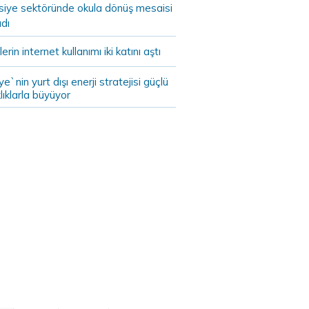
asiye sektöründe okula dönüş mesaisi
dı
lerin internet kullanımı iki katını aştı
ye`nin yurt dışı enerji stratejisi güçlü
lıklarla büyüyor