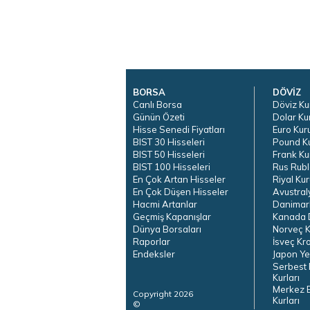
BORSA
DÖVİZ
Canlı Borsa
Döviz Ku
Günün Özeti
Dolar Ku
Hisse Senedi Fiyatları
Euro Kur
BIST 30 Hisseleri
Pound K
BIST 50 Hisseleri
Frank Ku
BIST 100 Hisseleri
Rus Rubl
En Çok Artan Hisseler
Riyal Kur
En Çok Düşen Hisseler
Avustral
Hacmi Artanlar
Danimar
Geçmiş Kapanışlar
Kanada D
Dünya Borsaları
Norveç K
Raporlar
İsveç Kr
Endeksler
Japon Ye
Serbest 
Kurları
Merkez 
Copyright 2026
Kurları
©