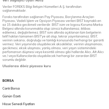
Veri Sağlayıcı Uyarı Notu
Veriler FOREKS Bilgi İletişim Hizmetleri A.Ş. tarafından
sağlanmaktadır.
Foreks tarafından sağlanan Pay Piyasası, Borçlanma Araçları
Piyasası, Vadeli İşlem ve Opsiyon Piyasası verileri BIST kaynaklı en
az 15 dakika gecikmeli verilerdir. BIST isim ve logosu Koruma Marka
Belgesi altında korunmakta olup izinsiz kullanılamaz, iktibas
edilemez, değiştirilemez. BIST ismi altında açıklanan tüm belgelerin
telif hakları tamamen BIST'ye ait olup, tekrar yayınlanamaz. BIST,
verinin sekansı, doğruluğu ve tamlığı konusunda herhangi bir garanti
vermez. Veri yayınında oluşabilecek aksaklıklar, verinin ulaşmaması,
gecikmesi, eksik ulaşması, yanlış olması, veri yayın sistemindeki
perfomansın düşmesi veya kesintili olması gibi hallerde Alıcı, Alt Alıcı
ve / veya Kullanıcılarda oluşabilecek herhangi bir zarardan BIST
sorumlu değildir.
Uluslarası döviz piyasası kuru
BORSA
Canlı Borsa
Günün Özeti
Hisse Senedi Fiyatları