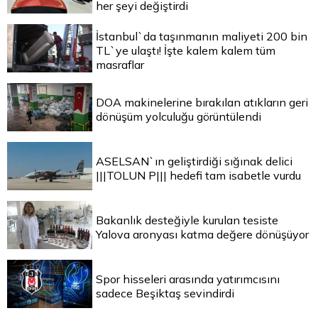
her şeyi değiştirdi
İstanbul`da taşınmanın maliyeti 200 bin
TL`ye ulaştı! İşte kalem kalem tüm
masraflar
DOA makinelerine bırakılan atıkların geri
dönüşüm yolculuğu görüntülendi
ASELSAN`ın geliştirdiği sığınak delici
|||TOLUN P||| hedefi tam isabetle vurdu
Bakanlık desteğiyle kurulan tesiste
Yalova aronyası katma değere dönüşüyor
Spor hisseleri arasında yatırımcısını
sadece Beşiktaş sevindirdi