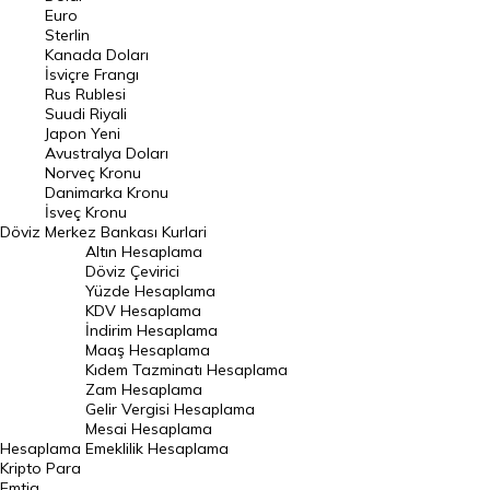
Euro
Pound Kuru
Sterlin
Kanada Doları
Frank Kuru
İsviçre Frangı
Riyal Kuru
Rus Rublesi
Suudi Riyali
Avustralya Doları
Japon Yeni
Avustralya Doları
Danimarka Kronu Kuru
Norveç Kronu
Danimarka Kronu
Kanada Doları Kuru
İsveç Kronu
Döviz
Merkez Bankası Kurlari
Norveç Kronu Kuru
Altın Hesaplama
İsveç Kronu Kuru
Döviz Çevirici
Yüzde Hesaplama
Japon Yeni Kuru
KDV Hesaplama
İndirim Hesaplama
Serbest Piyasa Döviz Kurları
Maaş Hesaplama
Kıdem Tazminatı Hesaplama
Merkez Bankası Döviz Kurları
Zam Hesaplama
Gelir Vergisi Hesaplama
ALTIN
Mesai Hesaplama
Hesaplama
Emeklilik Hesaplama
Altın Fiyatları
Kripto Para
Emtia
Gram Altın Fiyatı