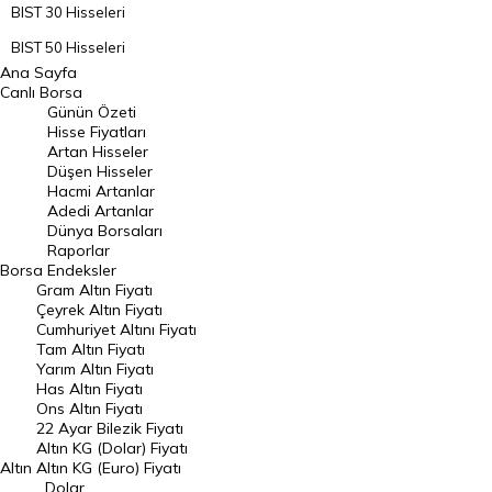
BIST 30 Hisseleri
BIST 50 Hisseleri
Ana Sayfa
BIST 100 Hisseleri
Canlı Borsa
Günün Özeti
En Çok Artan Hisseler
Hisse Fiyatları
Artan Hisseler
En Çok Düşen Hisseler
Düşen Hisseler
Hacmi Artanlar
Hacmi Artanlar
Adedi Artanlar
Geçmiş Kapanışlar
Dünya Borsaları
Raporlar
Dünya Borsaları
Borsa
Endeksler
Gram Altın Fiyatı
Raporlar
Çeyrek Altın Fiyatı
Endeksler
Cumhuriyet Altını Fiyatı
Tam Altın Fiyatı
Yarım Altın Fiyatı
DÖVİZ
Has Altın Fiyatı
Ons Altın Fiyatı
Döviz Kuru
22 Ayar Bilezik Fiyatı
Dolar Kuru
Altın KG (Dolar) Fiyatı
Altın
Altın KG (Euro) Fiyatı
Euro Kuru
Dolar