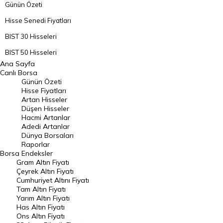
Günün Özeti
Hisse Senedi Fiyatları
BIST 30 Hisseleri
BIST 50 Hisseleri
Ana Sayfa
BIST 100 Hisseleri
Canlı Borsa
Günün Özeti
En Çok Artan Hisseler
Hisse Fiyatları
Artan Hisseler
En Çok Düşen Hisseler
Düşen Hisseler
Hacmi Artanlar
Hacmi Artanlar
Adedi Artanlar
Geçmiş Kapanışlar
Dünya Borsaları
Raporlar
Dünya Borsaları
Borsa
Endeksler
Gram Altın Fiyatı
Raporlar
Çeyrek Altın Fiyatı
Endeksler
Cumhuriyet Altını Fiyatı
Tam Altın Fiyatı
Yarım Altın Fiyatı
DÖVİZ
Has Altın Fiyatı
Ons Altın Fiyatı
Döviz Kuru