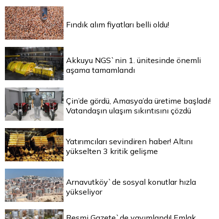
Fındık alım fiyatları belli oldu!
Akkuyu NGS`nin 1. ünitesinde önemli
aşama tamamlandı
Çin’de gördü, Amasya’da üretime başladı!
Vatandaşın ulaşım sıkıntısını çözdü
Yatırımcıları sevindiren haber! Altını
yükselten 3 kritik gelişme
Arnavutköy`de sosyal konutlar hızla
yükseliyor
Resmi Gazete`de yayımlandı! Emlak