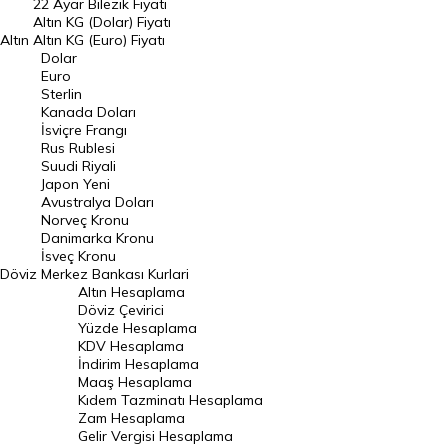
22 Ayar Bilezik Fiyatı
Dolar Kuru
Altın KG (Dolar) Fiyatı
Altın
Altın KG (Euro) Fiyatı
Euro Kuru
Dolar
Euro
Pound Kuru
Sterlin
Kanada Doları
Frank Kuru
İsviçre Frangı
Riyal Kuru
Rus Rublesi
Suudi Riyali
Avustralya Doları
Japon Yeni
Avustralya Doları
Danimarka Kronu Kuru
Norveç Kronu
Danimarka Kronu
Kanada Doları Kuru
İsveç Kronu
Döviz
Merkez Bankası Kurlari
Norveç Kronu Kuru
Altın Hesaplama
İsveç Kronu Kuru
Döviz Çevirici
Yüzde Hesaplama
Japon Yeni Kuru
KDV Hesaplama
İndirim Hesaplama
Serbest Piyasa Döviz Kurları
Maaş Hesaplama
Kıdem Tazminatı Hesaplama
Merkez Bankası Döviz Kurları
Zam Hesaplama
Gelir Vergisi Hesaplama
ALTIN