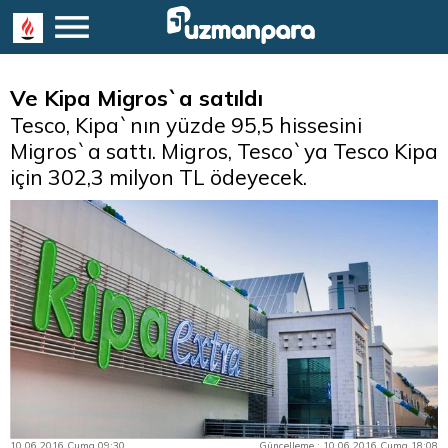
Ve Kipa Migros`a satıldı
Tesco, Kipa`nın yüzde 95,5 hissesini
Migros`a sattı. Migros, Tesco`ya Tesco Kipa
için 302,3 milyon TL ödeyecek.
10.06.2016 Cuma 09:30
Güncelleme : 10.06.2016 Cuma 18:08