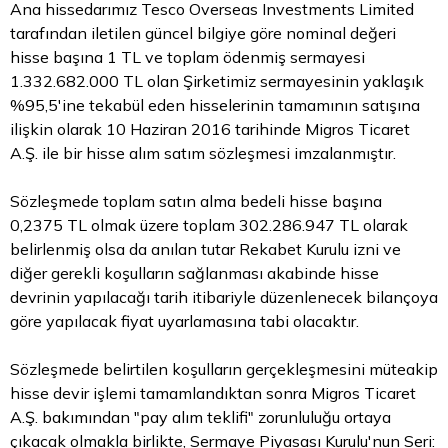
Ana hissedarımız Tesco Overseas Investments Limited
tarafından iletilen güncel bilgiye göre nominal değeri
hisse başına 1
TL
ve toplam ödenmiş sermayesi
1.332.682.000 TL olan Şirketimiz sermayesinin yaklaşık
%95,5'ine tekabül eden hisselerinin tamamının satışına
ilişkin olarak 10 Haziran 2016 tarihinde Migros Ticaret
A.Ş. ile bir hisse alım satım sözleşmesi imzalanmıştır.
Sözleşmede toplam satın alma bedeli hisse başına
0,2375 TL olmak üzere toplam 302.286.947 TL olarak
belirlenmiş olsa da anılan tutar Rekabet Kurulu izni ve
diğer gerekli koşulların sağlanması akabinde hisse
devrinin yapılacağı tarih itibariyle düzenlenecek bilançoya
göre yapılacak fiyat uyarlamasına tabi olacaktır.
Sözleşmede belirtilen koşulların gerçekleşmesini müteakip
hisse devir işlemi tamamlandıktan sonra Migros Ticaret
A.Ş. bakımından "pay alım teklifi" zorunluluğu ortaya
çıkacak olmakla birlikte, Sermaye Piyasası Kurulu'nun Seri: