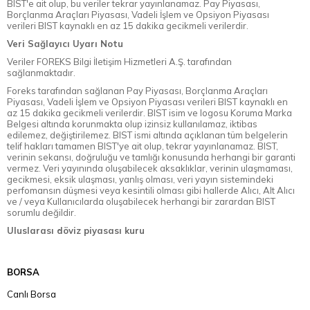
BIST'e ait olup, bu veriler tekrar yayınlanamaz. Pay Piyasası,
Borçlanma Araçları Piyasası, Vadeli İşlem ve Opsiyon Piyasası
verileri BIST kaynaklı en az 15 dakika gecikmeli verilerdir.
Veri Sağlayıcı Uyarı Notu
Veriler FOREKS Bilgi İletişim Hizmetleri A.Ş. tarafından
sağlanmaktadır.
Foreks tarafından sağlanan Pay Piyasası, Borçlanma Araçları
Piyasası, Vadeli İşlem ve Opsiyon Piyasası verileri BIST kaynaklı en
az 15 dakika gecikmeli verilerdir. BIST isim ve logosu Koruma Marka
Belgesi altında korunmakta olup izinsiz kullanılamaz, iktibas
edilemez, değiştirilemez. BIST ismi altında açıklanan tüm belgelerin
telif hakları tamamen BIST'ye ait olup, tekrar yayınlanamaz. BIST,
verinin sekansı, doğruluğu ve tamlığı konusunda herhangi bir garanti
vermez. Veri yayınında oluşabilecek aksaklıklar, verinin ulaşmaması,
gecikmesi, eksik ulaşması, yanlış olması, veri yayın sistemindeki
perfomansın düşmesi veya kesintili olması gibi hallerde Alıcı, Alt Alıcı
ve / veya Kullanıcılarda oluşabilecek herhangi bir zarardan BIST
sorumlu değildir.
Uluslarası döviz piyasası kuru
BORSA
Canlı Borsa