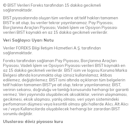
© BİST Verileri Foreks tarafından 15 dakika gecikmeli
sağlanmaktadır.
BIST piyasalarında oluşan tüm verilere ait telif hakları tamamen
BIST'e ait olup, bu veriler tekrar yayınlanamaz. Pay Piyasası,
Borçlanma Araçları Piyasası, Vadeli İşlem ve Opsiyon Piyasası
verileri BIST kaynaklı en az 15 dakika gecikmeli verilerdir.
Veri Sağlayıcı Uyarı Notu
Veriler FOREKS Bilgi İletişim Hizmetleri A.Ş. tarafından
sağlanmaktadır.
Foreks tarafından sağlanan Pay Piyasası, Borçlanma Araçları
Piyasası, Vadeli İşlem ve Opsiyon Piyasası verileri BIST kaynaklı en
az 15 dakika gecikmeli verilerdir. BIST isim ve logosu Koruma Marka
Belgesi altında korunmakta olup izinsiz kullanılamaz, iktibas
edilemez, değiştirilemez. BIST ismi altında açıklanan tüm belgelerin
telif hakları tamamen BIST'ye ait olup, tekrar yayınlanamaz. BIST,
verinin sekansı, doğruluğu ve tamlığı konusunda herhangi bir garanti
vermez. Veri yayınında oluşabilecek aksaklıklar, verinin ulaşmaması,
gecikmesi, eksik ulaşması, yanlış olması, veri yayın sistemindeki
perfomansın düşmesi veya kesintili olması gibi hallerde Alıcı, Alt Alıcı
ve / veya Kullanıcılarda oluşabilecek herhangi bir zarardan BIST
sorumlu değildir.
Uluslarası döviz piyasası kuru