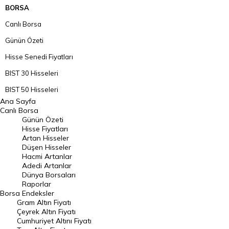
BORSA
Canlı Borsa
Günün Özeti
Hisse Senedi Fiyatları
BIST 30 Hisseleri
BIST 50 Hisseleri
Ana Sayfa
BIST 100 Hisseleri
Canlı Borsa
Günün Özeti
En Çok Artan Hisseler
Hisse Fiyatları
Artan Hisseler
En Çok Düşen Hisseler
Düşen Hisseler
Hacmi Artanlar
Hacmi Artanlar
Adedi Artanlar
Geçmiş Kapanışlar
Dünya Borsaları
Raporlar
Dünya Borsaları
Borsa
Endeksler
Gram Altın Fiyatı
Raporlar
Çeyrek Altın Fiyatı
Endeksler
Cumhuriyet Altını Fiyatı