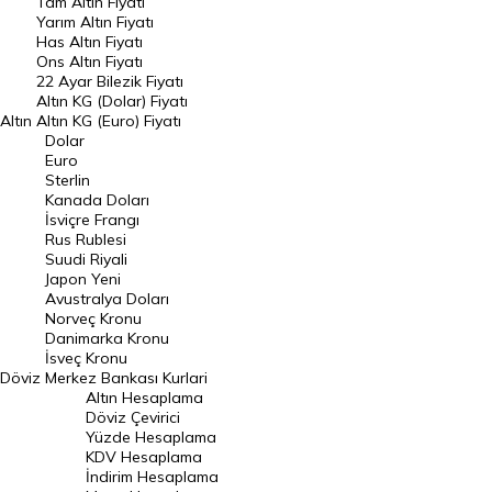
Tam Altın Fiyatı
Yarım Altın Fiyatı
DÖVİZ
Has Altın Fiyatı
Ons Altın Fiyatı
Döviz Kuru
22 Ayar Bilezik Fiyatı
Dolar Kuru
Altın KG (Dolar) Fiyatı
Altın
Altın KG (Euro) Fiyatı
Euro Kuru
Dolar
Euro
Pound Kuru
Sterlin
Kanada Doları
Frank Kuru
İsviçre Frangı
Riyal Kuru
Rus Rublesi
Suudi Riyali
Avustralya Doları
Japon Yeni
Avustralya Doları
Danimarka Kronu Kuru
Norveç Kronu
Danimarka Kronu
Kanada Doları Kuru
İsveç Kronu
Döviz
Merkez Bankası Kurlari
Norveç Kronu Kuru
Altın Hesaplama
İsveç Kronu Kuru
Döviz Çevirici
Yüzde Hesaplama
Japon Yeni Kuru
KDV Hesaplama
İndirim Hesaplama
Serbest Piyasa Döviz Kurları