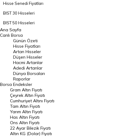
Hisse Senedi Fiyatları
BIST 30 Hisseleri
BIST 50 Hisseleri
Ana Sayfa
BIST 100 Hisseleri
Canlı Borsa
Günün Özeti
En Çok Artan Hisseler
Hisse Fiyatları
Artan Hisseler
En Çok Düşen Hisseler
Düşen Hisseler
Hacmi Artanlar
Hacmi Artanlar
Adedi Artanlar
Geçmiş Kapanışlar
Dünya Borsaları
Raporlar
Dünya Borsaları
Borsa
Endeksler
Gram Altın Fiyatı
Raporlar
Çeyrek Altın Fiyatı
Endeksler
Cumhuriyet Altını Fiyatı
Tam Altın Fiyatı
Yarım Altın Fiyatı
DÖVİZ
Has Altın Fiyatı
Ons Altın Fiyatı
Döviz Kuru
22 Ayar Bilezik Fiyatı
Dolar Kuru
Altın KG (Dolar) Fiyatı