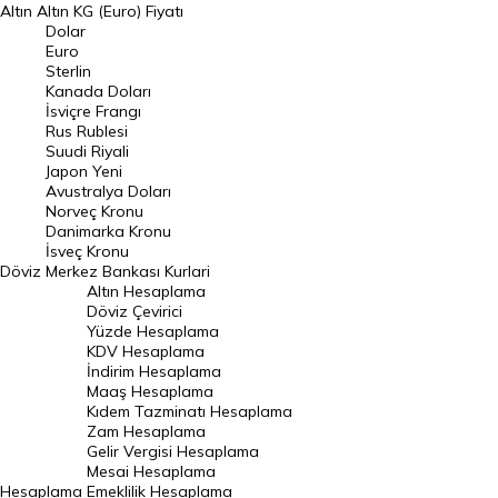
Altın
Altın KG (Euro) Fiyatı
Euro Kuru
Dolar
Euro
Pound Kuru
Sterlin
Kanada Doları
Frank Kuru
İsviçre Frangı
Riyal Kuru
Rus Rublesi
Suudi Riyali
Avustralya Doları
Japon Yeni
Avustralya Doları
Danimarka Kronu Kuru
Norveç Kronu
Danimarka Kronu
Kanada Doları Kuru
İsveç Kronu
Döviz
Merkez Bankası Kurlari
Norveç Kronu Kuru
Altın Hesaplama
İsveç Kronu Kuru
Döviz Çevirici
Yüzde Hesaplama
Japon Yeni Kuru
KDV Hesaplama
İndirim Hesaplama
Serbest Piyasa Döviz Kurları
Maaş Hesaplama
Kıdem Tazminatı Hesaplama
Merkez Bankası Döviz Kurları
Zam Hesaplama
Gelir Vergisi Hesaplama
ALTIN
Mesai Hesaplama
Hesaplama
Emeklilik Hesaplama
Altın Fiyatları