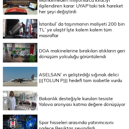
Mahkemeden milyonlarca kiracıyı
ilgilendiren karar: UYAP’taki tek hareket
her şeyi değiştirdi
İstanbul`da taşınmanın maliyeti 200 bin
TL`ye ulaştı! İşte kalem kalem tüm
masraflar
DOA makinelerine bırakılan atıkların geri
dönüşüm yolculuğu görüntülendi
ASELSAN`ın geliştirdiği sığınak delici
|||TOLUN P||| hedefi tam isabetle vurdu
Bakanlık desteğiyle kurulan tesiste
Yalova aronyası katma değere dönüşüyor
Spor hisseleri arasında yatırımcısını
sadece Beşiktaş sevindirdi