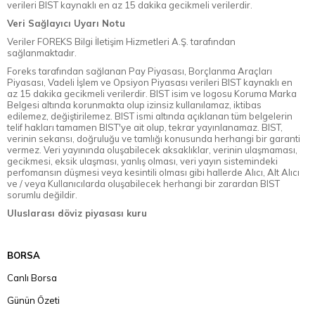
verileri BIST kaynaklı en az 15 dakika gecikmeli verilerdir.
Veri Sağlayıcı Uyarı Notu
Veriler FOREKS Bilgi İletişim Hizmetleri A.Ş. tarafından
sağlanmaktadır.
Foreks tarafından sağlanan Pay Piyasası, Borçlanma Araçları
Piyasası, Vadeli İşlem ve Opsiyon Piyasası verileri BIST kaynaklı en
az 15 dakika gecikmeli verilerdir. BIST isim ve logosu Koruma Marka
Belgesi altında korunmakta olup izinsiz kullanılamaz, iktibas
edilemez, değiştirilemez. BIST ismi altında açıklanan tüm belgelerin
telif hakları tamamen BIST'ye ait olup, tekrar yayınlanamaz. BIST,
verinin sekansı, doğruluğu ve tamlığı konusunda herhangi bir garanti
vermez. Veri yayınında oluşabilecek aksaklıklar, verinin ulaşmaması,
gecikmesi, eksik ulaşması, yanlış olması, veri yayın sistemindeki
perfomansın düşmesi veya kesintili olması gibi hallerde Alıcı, Alt Alıcı
ve / veya Kullanıcılarda oluşabilecek herhangi bir zarardan BIST
sorumlu değildir.
Uluslarası döviz piyasası kuru
BORSA
Canlı Borsa
Günün Özeti