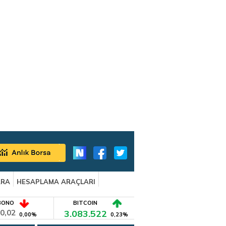
ARA
HESAPLAMA ARAÇLARI
BONO
BITCOIN
0,02
3.083.522
0,00%
0,23%