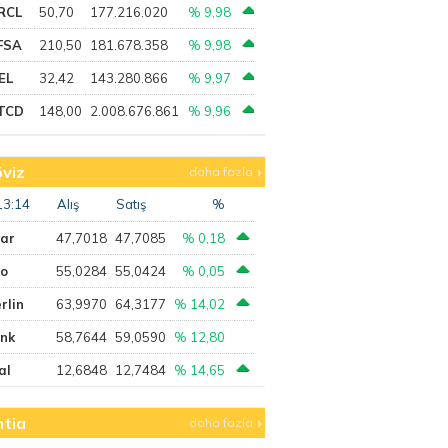
RCL
50,70
177.216.020
% 9,98
FSA
210,50
181.678.358
% 9,98
EL
32,42
143.280.866
% 9,97
TCD
148,00
2.008.676.861
% 9,96
viz
daha fazla
13:14
Alış
Satış
%
lar
47,7018
47,7085
% 0,18
ro
55,0284
55,0424
% 0,05
rlin
63,9970
64,3177
% 14,02
ank
58,7644
59,0590
% 12,80
al
12,6848
12,7484
% 14,65
tia
daha fazla