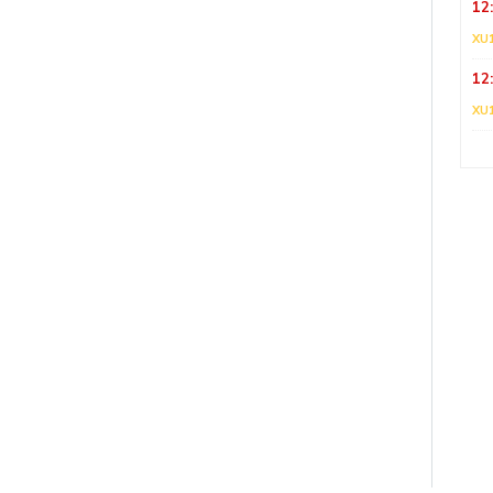
12
XU
12
XU