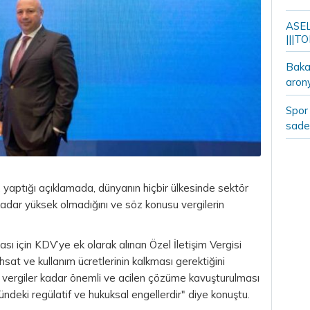
ASELS
|||TO
Bakan
aron
Spor 
sade
 yaptığı açıklamada, dünyanın hiçbir ülkesinde sektör
kadar yüksek olmadığını ve söz konusu vergilerin
sı için KDV’ye ek olarak alınan Özel İletişim Vergisi
hsat ve kullanım ücretlerinin kalkması gerektiğini
e vergiler kadar önemli ve acilen çözüme kavuşturulması
ündeki regülatif ve hukuksal engellerdir" diye konuştu.