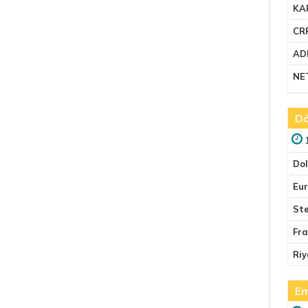
KA
CR
AD
NE
Dö
Do
Eu
Ste
Fr
Riy
Em