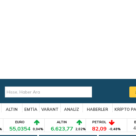
ALTIN
EMTİA
VARANT
ANALİZ
HABERLER
KRİPTO P
EURO
ALTIN
PETROL
55,0354
6.623,77
82,09
4
%
0,04%
2,02%
-0,48%