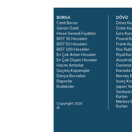
BORSA
DÖVİZ
Canlı Borsa
Döviz Ku
Günün Özeti
Dolar Ku
Hisse Senedi Fiyatları
Euro Kur
BIST 30 Hisseleri
Pound K
BIST 50 Hisseleri
Frank Ku
BIST 100 Hisseleri
Rus Rubl
En Çok Artan Hisseler
Riyal Kur
En Çok Düşen Hisseler
Avustral
Hacmi Artanlar
Danimar
Geçmiş Kapanışlar
Kanada D
Dünya Borsaları
Norveç K
Raporlar
İsveç Kr
Endeksler
Japon Ye
Serbest 
Kurları
Merkez 
Copyright 2026
Kurları
©