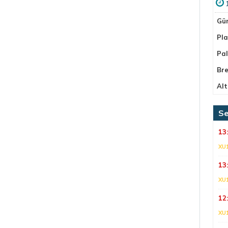
Gü
Pla
Pa
Bre
Alt
Se
13
XU
13
XU
12
XU