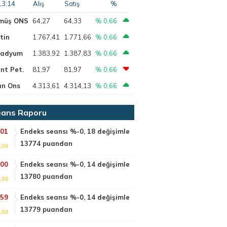
13:14
Alış
Satış
%
müş ONS
64,27
64,33
% 0,66
tin
1.767,41
1.771,66
% 0,66
ladyum
1.383,92
1.387,83
% 0,66
nt Pet.
81,97
81,97
% 0,66
ın Ons
4.313,61
4.314,13
% 0,66
ans Raporu
:01
Endeks seansı %-0, 18 değişimle
13774 puandan
100
:00
Endeks seansı %-0, 14 değişimle
13780 puandan
100
:59
Endeks seansı %-0, 14 değişimle
13779 puandan
100