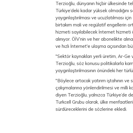
Terzioğlu, dünyanın hiçbir ülkesinde t
Türkiye’deki kadar yüksek olmadığını s
yaygınlaştırılması ve ucuzlatılması içi
birtakım mali ve regülatif engellerin 
hizmeti sayılabilecek İnternet hizmet
alınıyor. ÖİV’nin ve her abonelikte alına
ve hızlı İnternet'e ulaşma açısından 
"Sektör kaynakları yerli üretim, Ar-Ge 
Terzioğlu, söz konusu politikalarla kam
yaygınlaştırılmasının önündeki her türlü
"Böylece artacak yatırım iştahının ve s
çalışmalarına yönlendirilmesi ve milli k
diyen Terzioğlu, yalnızca Türkiye’de d
Turkcell Grubu olarak, ülke menfaatle
sürdüreceklerini de sözlerine ekledi.