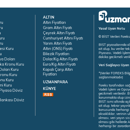
ALTIN
ru
Altın Fiyatları
ru
Gram Altın Fiyatı
Yasal Uyarı Notu
u
Çeyrek Altın Fiyatı
© BİST Verileri Forek
uru
Cumhuriyet Altını Fiyatı
ru
Yarım Altın Fiyatı
BIST piyasalarında ol
esi Kuru
Altın (ONS) Fiyatı
ait olup, bu veriler 
Piyasası, Vadeli İşle
u
Bilezik Fiyatları
dakika gecikmeli veril
ya Doları
Dolar/Kg Altın Fiyatı
ka Kronu Kuru
Euro/Kg Altın Fiyatı
Veri Sağlayıcı Uyar
oları Kuru
Kapalı Çarşı Altın
*(Veriler FOREKS Bilg
Fiyatları
ronu Kuru
sağlanmaktadır)
onu Kuru
UZMANPARA
ni Kuru
Foreks tarafından sa
KÜNYE
Vadeli İşlem ve Opsiy
Piyasa Döviz
gecikmeli verilerdir.
korunmakta olup izins
Bankası Döviz
BIST ismi altında açı
ait olup, tekrar yayı
konusunda herhangi b
aksaklıklar, verinin 
olması, veri yayın si
olması gibi hallerde Al
herhangi bir zarardan