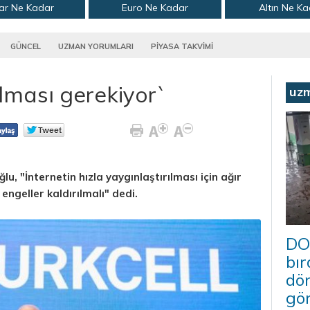
ar Ne Kadar
Euro Ne Kadar
Altın Ne K
GÜNCEL
UZMAN YORUMLARI
PİYASA TAKVİMİ
ılması gerekiyor`
uz
u, "İnternetin hızla yaygınlaştırılması için ağır
engeller kaldırılmalı" dedi.
DO
bır
dö
gö