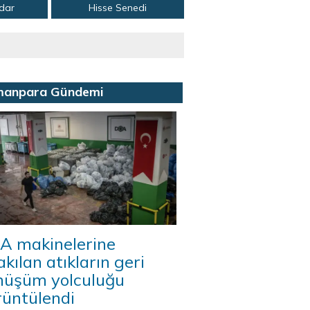
adar
Hisse Senedi
manpara Gündemi
A makinelerine
akılan atıkların geri
nüşüm yolculuğu
rüntülendi