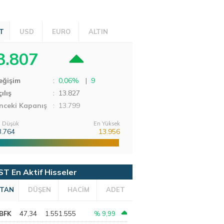
T
USD
EURO
ALTIN
3.807
eğişim
:
0,06%
|
9
ılış
:
13.827
nceki Kapanış
: 13.799
 Düşük
En Yüksek
3.764
13.956
ST En Aktif Hisseler
TAN
DÜŞEN
HACİM
ADET
BFK
47,34
1.551.555
% 9,99