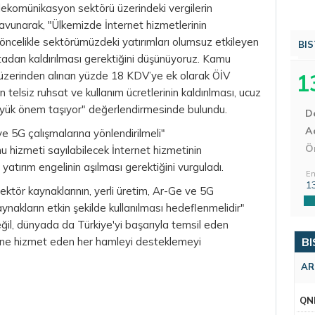
elekomünikasyon sektörü üzerindeki vergilerin
avunarak, "Ülkemizde İnternet hizmetlerinin
n öncelikle sektörümüzdeki yatırımları olumsuz etkileyen
BIS
ortadan kaldırılması gerektiğini düşünüyoruz. Kamu
i üzerinden alınan yüzde 18 KDV’ye ek olarak ÖİV
1
n telsiz ruhsat ve kullanım ücretlerinin kaldırılması, ucuz
büyük önem taşıyor" değerlendirmesinde bulundu.
D
Aç
ve 5G çalışmalarına yönlendirilmeli"
Ö
u hizmeti sayılabilecek İnternet hizmetinin
 yatırım engelinin aşılması gerektiğini vurguladı.
En
1
ektör kaynaklarının, yerli üretim, Ar-Ge ve 5G
aynakların etkin şekilde kullanılması hedeflenmelidir"
eğil, dünyada da Türkiye'yi başarıyla temsil eden
rine hizmet eden her hamleyi desteklemeyi
BI
AR
QN