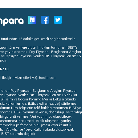
s tarafından 15 dakika gecikmeli sağlanmaktadır.
uşan tüm verilere ait telif hakları tamamen BIST'e
tekrar yayınlanamaz. Pay Piyasası, Borçlanma Araçları
m ve Opsiyon Piyasası verileri BIST kaynaklı en az 15
erdir.
ı Notu
i İletişim Hizmetleri A.Ş. tarafından
ğlanan Pay Piyasası, Borçlanma Araçları Piyasası,
on Piyasası verileri BIST kaynaklı en az 15 dakika
 BIST isim ve logosu Koruma Marka Belgesi altında
iz kullanılamaz, iktibas edilemez, değiştirilemez.
klanan tüm belgelerin telif hakları tamamen BIST'ye
nlanamaz. BIST, verinin sekansı, doğruluğu ve tamlığı
ir garanti vermez. Veri yayınında oluşabilecek
ulaşmaması, gecikmesi, eksik ulaşması, yanlış
stemindeki perfomansın düşmesi veya kesintili
ıcı, Alt Alıcı ve / veya Kullanıcılarda oluşabilecek
 BIST sorumlu değildir.