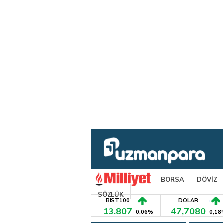
BORSA
DÖVİZ
SÖZLÜK
BIST100
DOLAR
13.807
47,7080
0,06%
0,18